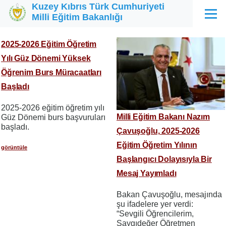
Kuzey Kıbrıs Türk Cumhuriyeti
Ana içeriğe atla
Milli Eğitim Bakanlığı
Menü
2025-2026 Eğitim Öğretim
Yılı Güz Dönemi Yüksek
Öğrenim Burs Müracaatları
Başladı
2025-2026 eğitim öğretim yılı
Milli Eğitim Bakanı Nazım
Güz Dönemi burs başvuruları
başladı.
Çavuşoğlu, 2025-2026
Eğitim Öğretim Yılının
görüntüle
Başlangıcı Dolayısıyla Bir
Mesaj Yayımladı
Bakan Çavuşoğlu, mesajında
şu ifadelere yer verdi:
“Sevgili Öğrencilerim,
Saygıdeğer Öğretmen