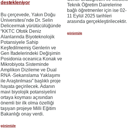
destekleniyor
Teknik Öğretim Dairelerine
bağlı öğretmenler için ise 02-
Bu çerçevede, Yakın Doğu
11 Eylül 2025 tarihleri
Üniversitesi’nde Dr. Selin
arasında gerçekleştirilecektir.
Deliceırmak yürütücülüğünde
“KKTC Ofotik Deniz
görüntüle
Alanlarında Biyoteknolojik
Potansiyele Sahip
Keşfedilmemiş Genlerin ve
Gen İfadelerindeki Değişimin
Posidonia oceanica Konak ve
Mikrobiyota Sisteminde
Amplikon Dizileme ve Dual
RNA -Sekanslama Yaklaşımı
ile Araştırılması” başlıklı proje
hayata geçirilecek. Adanın
mavi biyolojik potansiyelini
ortaya koyması açısından
önemli bir ilk olma özelliği
taşıyan projeye Milli Eğitim
Bakanlığı onay verdi.
görüntüle