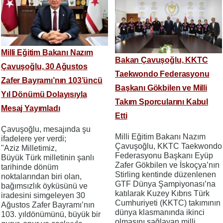
Milli Eğitim Bakanı Nazım
Bakan Çavuşoğlu, KKTC
Çavuşoğlu, 30 Ağustos
Taekwondo Federasyonu
Zafer Bayramı’nın 103’üncü
Başkanı Gökbilen ve Milli
Yıl Dönümü Dolayısıyla
Takım Sporcularını Kabul
Mesaj Yayımladı
Etti
Çavuşoğlu, mesajında şu
Milli Eğitim Bakanı Nazım
ifadelere yer verdi;
Çavuşoğlu, KKTC Taekwondo
"Aziz Milletimiz,
Federasyonu Başkanı Eyüp
Büyük Türk milletinin şanlı
Zafer Gökbilen ve İskoçya’nın
tarihinde dönüm
Stirling kentinde düzenlenen
noktalarından biri olan,
GTF Dünya Şampiyonası’na
bağımsızlık öyküsünü ve
katılarak Kuzey Kıbrıs Türk
iradesini simgeleyen 30
Cumhuriyeti (KKTC) takımının
Ağustos Zafer Bayramı’nın
dünya klasmanında ikinci
103. yıldönümünü, büyük bir
olmasını sağlayan milli