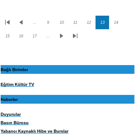
…
9
10
11
12
13
14
Sayfalama
İlk
Önceki
Sayfa
Sayfa
Sayfa
Sayfa
Sayfa
Sayfa
sayfa
sayfa
15
16
17
…
Sayfa
Sayfa
Sayfa
Sonraki
Son
sayfa
sayfa
Bağlı Birimler
Eğitim Kültür TV
Haberler
Duyurular
Basın Bürosu
Yabancı Kaynaklı Hibe ve Burslar