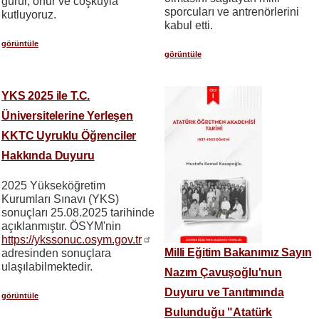
gurur, onur ve coşkuyla
sporcuları ve antrenörlerini
kutluyoruz.
kabul etti.
görüntüle
görüntüle
YKS 2025 ile T.C.
Üniversitelerine Yerleşen
KKTC Uyruklu Öğrenciler
Hakkında Duyuru
2025 Yükseköğretim
Kurumları Sınavı (YKS)
sonuçları 25.08.2025 tarihinde
açıklanmıştır. ÖSYM'nin
https://ykssonuc.osym.gov.tr
Milli Eğitim Bakanımız Sayın
adresinden sonuçlara
ulaşılabilmektedir.
Nazım Çavuşoğlu'nun
Duyuru ve Tanıtımında
görüntüle
Bulunduğu "Atatürk