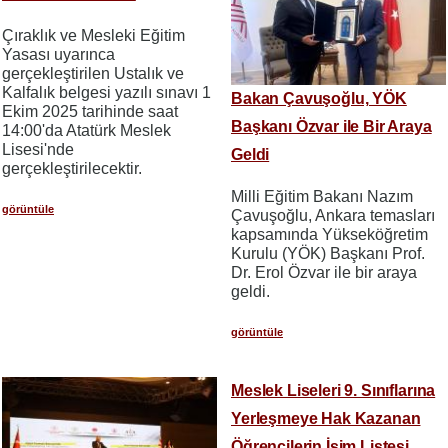
Çıraklık ve Mesleki Eğitim
Yasası uyarınca
gerçekleştirilen Ustalık ve
Kalfalık belgesi yazılı sınavı 1
Bakan Çavuşoğlu, YÖK
Ekim 2025 tarihinde saat
Başkanı Özvar ile Bir Araya
14:00'da Atatürk Meslek
Lisesi'nde
Geldi
gerçekleştirilecektir.
Milli Eğitim Bakanı Nazım
görüntüle
Çavuşoğlu, Ankara temasları
kapsamında Yükseköğretim
Kurulu (YÖK) Başkanı Prof.
Dr. Erol Özvar ile bir araya
geldi.
görüntüle
Meslek Liseleri 9. Sınıflarına
Yerleşmeye Hak Kazanan
Öğrencilerin İsim Listesi