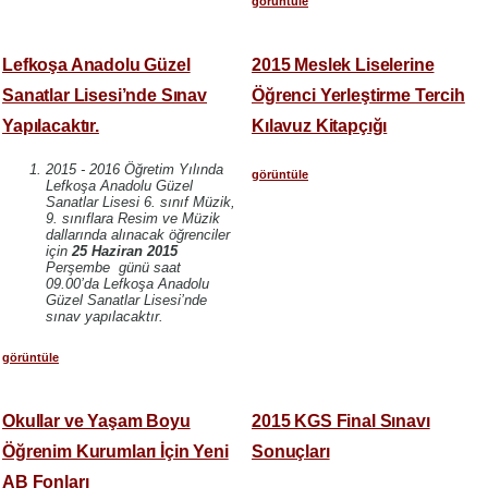
görüntüle
Lefkoşa Anadolu Güzel
2015 Meslek Liselerine
Sanatlar Lisesi’nde Sınav
Öğrenci Yerleştirme Tercih
Yapılacaktır.
Kılavuz Kitapçığı
2015 - 2016 Öğretim Yılında
görüntüle
Lefkoşa Anadolu Güzel
Sanatlar Lisesi 6. sınıf Müzik,
9. sınıflara Resim ve Müzik
dallarında alınacak öğrenciler
için
25 Haziran 2015
Perşembe günü saat
09.00’da Lefkoşa Anadolu
Güzel Sanatlar Lisesi’nde
sınav yapılacaktır.
görüntüle
Okullar ve Yaşam Boyu
2015 KGS Final Sınavı
Öğrenim Kurumları İçin Yeni
Sonuçları
AB Fonları