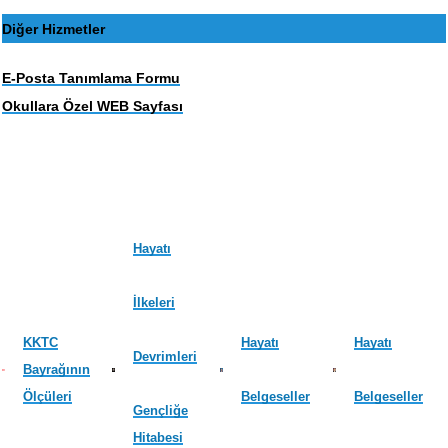
Diğer Hizmetler
E-Posta Tanımlama Formu
Okullara Özel WEB Sayfası
Hayatı
İlkeleri
KKTC
Hayatı
Hayatı
Devrimleri
Bayrağının
Ölçüleri
Belgeseller
Belgeseller
Gençliğe
Hitabesi