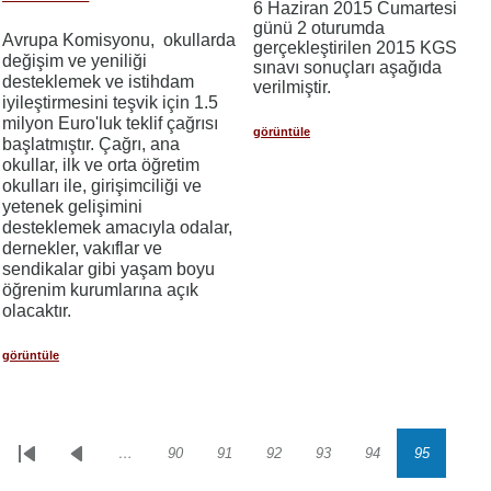
6 Haziran 2015 Cumartesi
günü 2 oturumda
Avrupa Komisyonu, okullarda
gerçekleştirilen 2015 KGS
değişim ve yeniliği
sınavı sonuçları aşağıda
desteklemek ve istihdam
verilmiştir.
iyileştirmesini teşvik için 1.5
milyon Euro'luk teklif çağrısı
görüntüle
başlatmıştır. Çağrı, ana
okullar, ilk ve orta öğretim
okulları ile, girişimciliği ve
yetenek gelişimini
desteklemek amacıyla odalar,
dernekler, vakıflar ve
sendikalar gibi yaşam boyu
öğrenim kurumlarına açık
olacaktır.
görüntüle
…
90
91
92
93
94
95
Sayfalama
İlk
Önceki
Sayfa
Sayfa
Sayfa
Sayfa
Sayfa
Sayfa
sayfa
sayfa