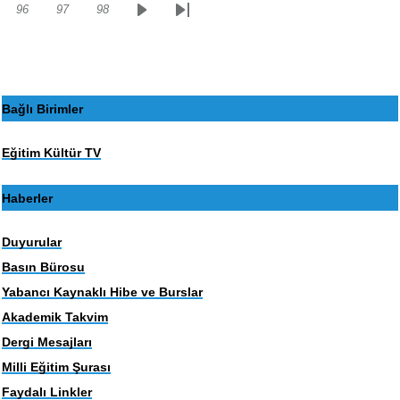
96
97
98
Sayfa
Sayfa
Sayfa
Sonraki
Son
sayfa
sayfa
Bağlı Birimler
Eğitim Kültür TV
Haberler
Duyurular
Basın Bürosu
Yabancı Kaynaklı Hibe ve Burslar
Akademik Takvim
Dergi Mesajları
Milli Eğitim Şurası
Faydalı Linkler