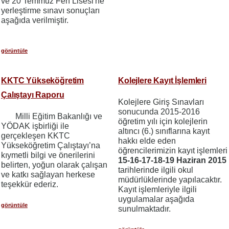
ve 20 Temmuz Fen Lisesi'ne
yerleştirme sınavı sonuçları
aşağıda verilmiştir.
görüntüle
KKTC Yükseköğretim
Kolejlere Kayıt İşlemleri
Çalıştayı Raporu
Kolejlere Giriş Sınavları
sonucunda 2015-2016
Milli Eğitim Bakanlığı ve
öğretim yılı için kolejlerin
YÖDAK işbirliği ile
altıncı (6.) sınıflarına kayıt
gerçekleşen KKTC
hakkı elde eden
Yükseköğretim Çalıştayı’na
öğrencilerimizin kayıt işlemleri
kıymetli bilgi ve önerilerini
15-16-17-18-19 Haziran 2015
belirten, yoğun olarak çalışan
tarihlerinde ilgili okul
ve katkı sağlayan herkese
müdürlüklerinde yapılacaktır.
teşekkür ederiz.
Kayıt işlemleriyle ilgili
uygulamalar aşağıda
görüntüle
sunulmaktadır.