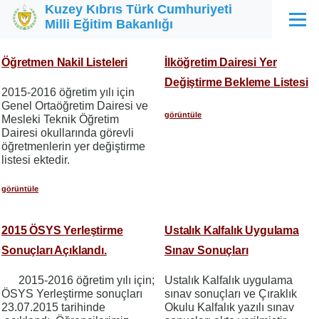
Kuzey Kıbrıs Türk Cumhuriyeti
Ana içeriğe atla
Milli Eğitim Bakanlığı
Menü
Öğretmen Nakil Listeleri
İlköğretim Dairesi Yer
Değiştirme Bekleme Listesi
2015-2016 öğretim yılı için
Genel Ortaöğretim Dairesi ve
görüntüle
Mesleki Teknik Öğretim
Dairesi okullarında görevli
öğretmenlerin yer değiştirme
listesi ektedir.
görüntüle
2015 ÖSYS Yerleştirme
Ustalık Kalfalık Uygulama
Sonuçları Açıklandı.
Sınav Sonuçları
2015-2016 öğretim yılı için;
Ustalık Kalfalık uygulama
ÖSYS Yerleştirme sonuçları
sınav sonuçları ve Çıraklık
23.07.2015 tarihinde
Okulu Kalfalık yazılı sınav