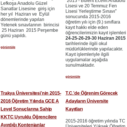
“2015 - Bülent Ecevit Anadolu
Lefkoşa Anadolu Güzel
Lisesi ve 20 Temmuz Fen
Sanatlar Lisesine giriş için
Lisesi Yerleştirme Sınavı”
her yıl Haziran ve Eylül
sonucunda 2015-2016
dönemlerinde yapılan
öğretim yılı için (9.) sınıflara
Yetenek sınavlarının birincisi
kayıt hakkı elde eden
25 Haziran 2015 Perşembe
öğrencilerimizin kayıt işlemleri
günü yapıldı.
24-25-26-29-30 Haziran 2015
tarihlerinde ilgili okul
görüntüle
müdürlüklerinde yapılacaktır.
Kayıt işlemleriyle ilgili
uygulamalar aşağıda
sunulmaktadır.
görüntüle
Trakya Üniversitesi’nin 2015-
T.C.’de Öğrenim Görecek
2016 Öğretim Yılında GCE A
Adayların Üniversite
Level Sonuçlarına Sahip
Kayıtları
KKTC Uyruklu Öğrencilere
2015-2016 öğretim yılında TC
Ayırdığı Kontenjanlar
Üniversiteleri Yüksek Öğretim