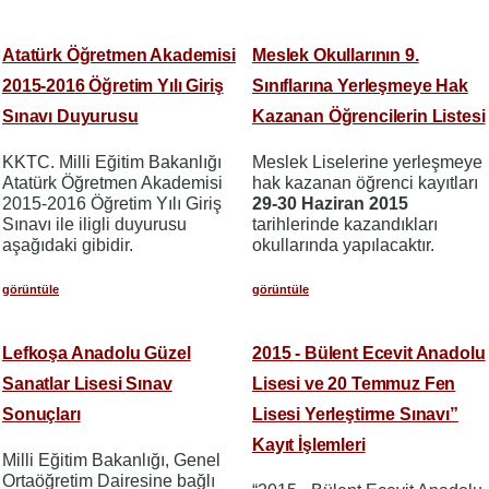
Atatürk Öğretmen Akademisi
Meslek Okullarının 9.
2015-2016 Öğretim Yılı Giriş
Sınıflarına Yerleşmeye Hak
Sınavı Duyurusu
Kazanan Öğrencilerin Listesi
KKTC. Milli Eğitim Bakanlığı
Meslek Liselerine yerleşmeye
Atatürk Öğretmen Akademisi
hak kazanan öğrenci kayıtları
2015-2016 Öğretim Yılı Giriş
29-30 Haziran
2015
Sınavı ile iligli duyurusu
tarihlerinde kazandıkları
aşağıdaki gibidir.
okullarında yapılacaktır.
görüntüle
görüntüle
Lefkoşa Anadolu Güzel
2015 - Bülent Ecevit Anadolu
Sanatlar Lisesi Sınav
Lisesi ve 20 Temmuz Fen
Sonuçları
Lisesi Yerleştirme Sınavı”
Kayıt İşlemleri
Milli Eğitim Bakanlığı, Genel
Ortaöğretim Dairesine bağlı