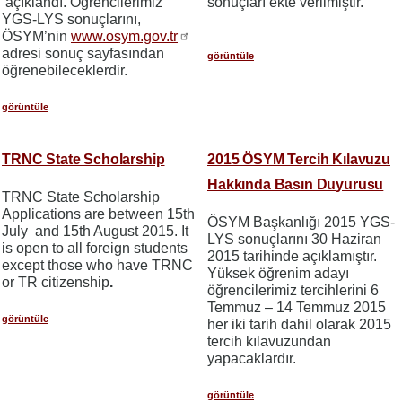
açıklandı. Öğrencilerimiz
sonuçları ekte verilmiştir.
YGS-LYS sonuçlarını,
ÖSYM’nin
www.osym.gov.tr
adresi sonuç sayfasından
görüntüle
öğrenebileceklerdir.
görüntüle
TRNC State Scholarship
2015 ÖSYM Tercih Kılavuzu
Hakkında Basın Duyurusu
TRNC State Scholarship
Applications are between 15th
ÖSYM Başkanlığı 2015 YGS-
July and 15th August 2015. It
LYS sonuçlarını 30 Haziran
is open to all foreign students
2015 tarihinde açıklamıştır.
except those who have TRNC
Yüksek öğrenim adayı
or TR citizenship
.
öğrencilerimiz tercihlerini 6
Temmuz – 14 Temmuz 2015
görüntüle
her iki tarih dahil olarak 2015
tercih kılavuzundan
yapacaklardır.
görüntüle