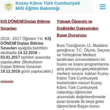
Kuzey Kıbrıs Türk Cumhuriyeti
Ana içeriğe atla
Milli Eğitim Bakanlığı
Menü
KIŞ DÖNEMİ Dıştan Bitirme
Yüksek Öğrenim ve
Sınavları
Dışilişkiler Dairesinden
Basın Duyurusu
2016 - 2017 Öğretim Yılı
KIŞ
DÖNEMİ Dıştan Bitirme
Burs Tüzüğünün 11. Maddesi
Sınavları
aşağıda belirtilen
gereğince; T.C. Ölçme, Seçme
okullarda
14.12.2016 –
ve Yerleştirme Merkezi
03.01.2017
tarihleri arasında
tarafından üniversitelerin ön
yapılacaktır. (İlkokulların
lisans ve lisans programlarına
Dıştan Bitirme Sınavları
giriş amacıyla gerçekleştirilen
19.12.2016
günü yapılacaktır.)
merkezi sınava katılan Kuzey
Kıbrıs Türk Cumhuriyeti
görüntüle
liselerinden mezun Kuzey
Kıbrıs Türk Cumhuriyeti
vatandaşı öğrenciler
arasındaki değerlendirmede
puan türünde ilk beşe giren
öğrencilere Başarı bursu