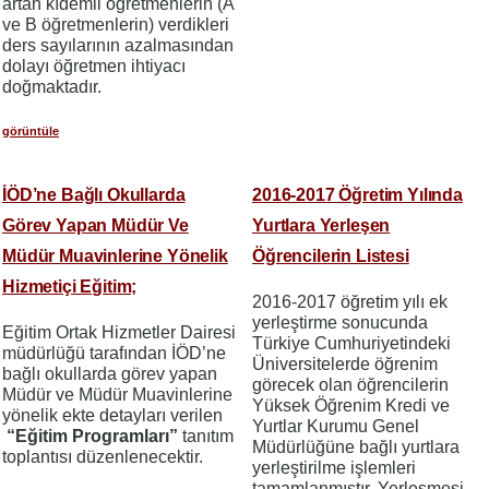
artan kıdemli öğretmenlerin (A
ve B öğretmenlerin) verdikleri
ders sayılarının azalmasından
dolayı öğretmen ihtiyacı
doğmaktadır.
görüntüle
İÖD’ne Bağlı Okullarda
2016-2017 Öğretim Yılında
Görev Yapan Müdür Ve
Yurtlara Yerleşen
Müdür Muavinlerine Yönelik
Öğrencilerin Listesi
Hizmetiçi Eğitim;
2016-2017 öğretim yılı ek
yerleştirme sonucunda
Eğitim Ortak Hizmetler Dairesi
Türkiye Cumhuriyetindeki
müdürlüğü tarafından İÖD’ne
Üniversitelerde öğrenim
bağlı okullarda görev yapan
görecek olan öğrencilerin
Müdür ve Müdür Muavinlerine
Yüksek Öğrenim Kredi ve
yönelik ekte detayları verilen
Yurtlar Kurumu Genel
“Eğitim Programları”
tanıtım
Müdürlüğüne bağlı yurtlara
toplantısı düzenlenecektir.
yerleştirilme işlemleri
tamamlanmıştır. Yerleşmesi