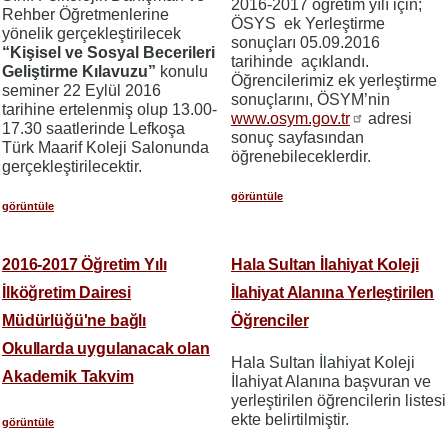
2016-2017 öğretim yılı için;
Rehber Öğretmenlerine
ÖSYS ek Yerleştirme
yönelik gerçekleştirilecek
sonuçları 05.09.2016
“Kişisel ve Sosyal Becerileri
tarihinde açıklandı.
Geliştirme Kılavuzu”
konulu
Öğrencilerimiz ek yerleştirme
seminer 22 Eylül 2016
sonuçlarını, ÖSYM’nin
tarihine ertelenmiş olup 13.00-
www.osym.gov.tr
adresi
17.30 saatlerinde Lefkoşa
sonuç sayfasından
Türk Maarif Koleji Salonunda
öğrenebileceklerdir.
gerçekleştirilecektir.
görüntüle
görüntüle
2016-2017 Öğretim Yılı
Hala Sultan İlahiyat Koleji
İlköğretim Dairesi
İlahiyat Alanına Yerleştirilen
Müdürlüğü'ne bağlı
Öğrenciler
Okullarda uygulanacak olan
Hala Sultan İlahiyat Koleji
Akademik Takvim
İlahiyat Alanına başvuran ve
yerleştirilen öğrencilerin listesi
ekte belirtilmiştir.
görüntüle