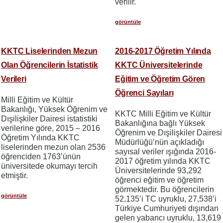
verilir.
görüntüle
KKTC Liselerinden Mezun
2016-2017 Öğretim Yılında
Olan Öğrencilerin İstatistik
KKTC Üniversitelerinde
Verileri
Eğitim ve Öğretim Gören
Öğrenci Sayıları
Milli Eğitim ve Kültür
Bakanlığı, Yüksek Öğrenim ve
KKTC Milli Eğitim ve Kültür
Dışilişkiler Dairesi istatistiki
Bakanlığına bağlı Yüksek
verilerine göre, 2015 – 2016
Öğrenim ve Dışilişkiler Dairesi
Öğretim Yılında KKTC
Müdürlüğü’nün açıkladığı
liselerinden mezun olan 2536
sayısal veriler ışığında 2016-
öğrenciden 1763’ünün
2017 öğretim yılında KKTC
üniversitede okumayı tercih
Üniversitelerinde 93,292
etmiştir.
öğrenci eğitim ve öğretim
görmektedir. Bu öğrencilerin
görüntüle
52,135’i TC uyruklu, 27,538’i
Türkiye Cumhuriyeti dışından
gelen yabancı uyruklu, 13,619