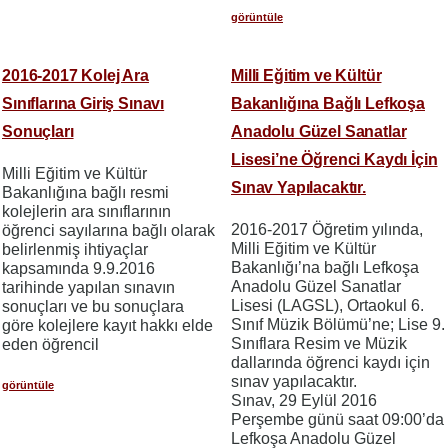
görüntüle
2016-2017 Kolej Ara
Milli Eğitim ve Kültür
Sınıflarına Giriş Sınavı
Bakanlığına Bağlı Lefkoşa
Sonuçları
Anadolu Güzel Sanatlar
Lisesi’ne Öğrenci Kaydı İçin
Milli Eğitim ve Kültür
Sınav Yapılacaktır.
Bakanlığına bağlı resmi
kolejlerin ara sınıflarının
2016-2017 Öğretim yılında,
öğrenci sayılarına bağlı olarak
Milli Eğitim ve Kültür
belirlenmiş ihtiyaçlar
Bakanlığı’na bağlı Lefkoşa
kapsamında 9.9.2016
Anadolu Güzel Sanatlar
tarihinde yapılan sınavın
Lisesi (LAGSL), Ortaokul 6.
sonuçları ve bu sonuçlara
Sınıf Müzik Bölümü’ne; Lise 9.
göre kolejlere kayıt hakkı elde
Sınıflara Resim ve Müzik
eden öğrencil
dallarında öğrenci kaydı için
sınav yapılacaktır.
görüntüle
Sınav, 29 Eylül 2016
Perşembe günü saat 09:00’da
Lefkoşa Anadolu Güzel