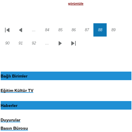
görüntüle
…
84
85
86
87
88
89
Sayfalama
İlk
Önceki
Sayfa
Sayfa
Sayfa
Sayfa
Sayfa
Sayfa
sayfa
sayfa
90
91
92
…
Sayfa
Sayfa
Sayfa
Sonraki
Son
sayfa
sayfa
Bağlı Birimler
Eğitim Kültür TV
Haberler
Duyurular
Basın Bürosu