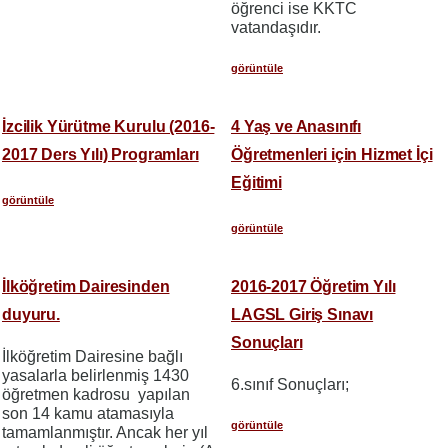
öğrenci ise KKTC
vatandaşıdır.
görüntüle
İzcilik Yürütme Kurulu (2016-
4 Yaş ve Anasınıfı
2017 Ders Yılı) Programları
Öğretmenleri için Hizmet İçi
Eğitimi
görüntüle
görüntüle
İlköğretim Dairesinden
2016-2017 Öğretim Yılı
duyuru.
LAGSL Giriş Sınavı
Sonuçları
İlköğretim Dairesine bağlı
yasalarla belirlenmiş 1430
6.sınıf Sonuçları;
öğretmen kadrosu yapılan
son 14 kamu atamasıyla
görüntüle
tamamlanmıştır. Ancak her yıl