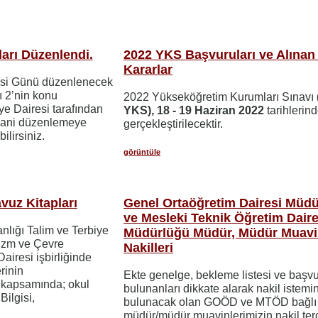
rı Düzenlendi.
2022 YKS Başvuruları ve Alınan
Kararlar
esi Günü düzenlenecek
ı 2’nin konu
2022 Yükseköğretim Kurumları Sınavı
ye Dairesi tarafından
YKS), 18 - 19 Haziran 2022
tarihlerin
 Yani düzenlemeye
gerçekleştirilecektir.
lirsiniz.
görüntüle
avuz Kitapları
Genel Ortaöğretim Dairesi Müd
ve Mesleki Teknik Öğretim Daire
anlığı Talim ve Terbiye
Müdürlüğü Müdür, Müdür Muavi
rizm ve Çevre
Nakilleri
iresi işbirliğinde
rinin
Ekte genelge, bekleme listesi ve başv
i kapsamında; okul
bulunanları dikkate alarak nakil istemi
Bilgisi,
bulunacak olan GOÖD ve MTÖD bağlı
müdür/müdür muavinlerimizin nakil ter