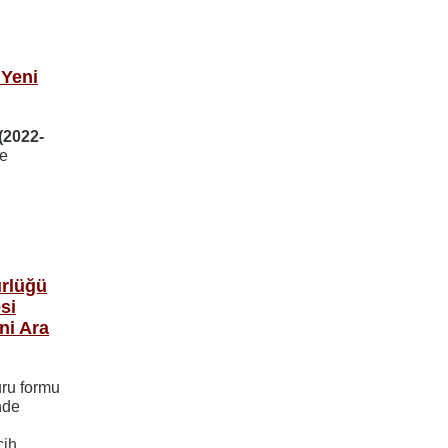
 Yeni
(2022-
de
ürlüğü
si
ni Ara
uru formu
nde
cih