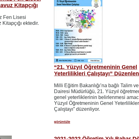
lavuz Kitapçığı
 Fen Lisesi
 Kitapçığı ektedir.
“21. Yüzyıl Öğretmeninin Genel
Yeterlilikleri Çalıştayı” Düzenle
Milli Eğitim Bakanlığı’na bağlı Talim v
Dairesi Müdürlüğü, 21. Yüzyıl öğretme
genel yeterliklerinin belirlenmesi amac
Yüzyıl Öğretmeninin Genel Yeterlilikler
Çalıştayı” düzenliyor.
görüntüle
2021-2022 Öğretim Yılı Bahar D