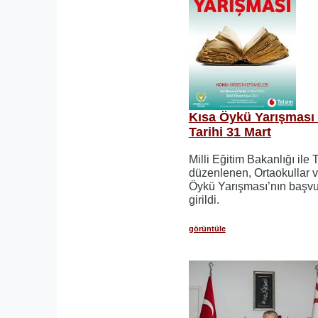
Kısa Öykü Yarışması
Tarihi 31 Mart
Milli Eğitim Bakanlığı ile 
düzenlenen, Ortaokullar v
Öykü Yarışması’nın başvur
girildi.
görüntüle