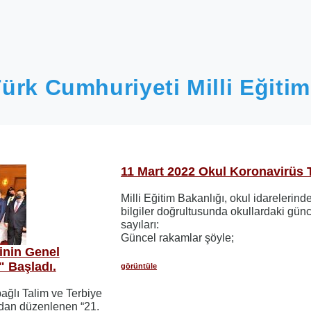
ürk Cumhuriyeti Milli Eğitim
11 Mart 2022 Okul Koronavirüs 
Milli Eğitim Bakanlığı, okul idarelerin
bilgiler doğrultusunda okullardaki gün
sayıları:
Güncel rakamlar şöyle;
inin Genel
ı" Başladı.
görüntüle
bağlı Talim ve Terbiye
ndan düzenlenen “21.