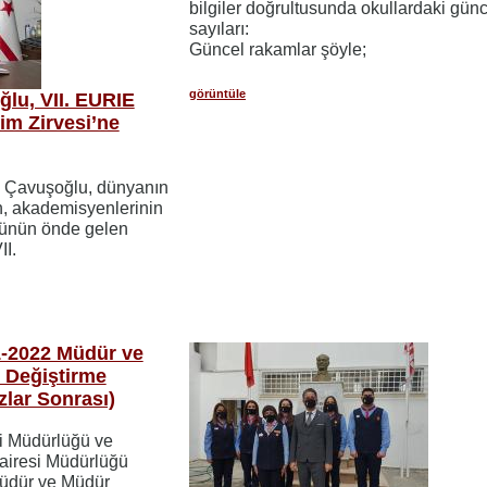
bilgiler doğrultusunda okullardaki gün
sayıları:
Güncel rakamlar şöyle;
görüntüle
lu, VII. EURIE
im Zirvesi’ne
m Çavuşoğlu, dünyanın
in, akademisyenlerinin
rünün önde gelen
II.
-2022 Müdür ve
 Değiştirme
zlar Sonrası)
i Müdürlüğü ve
airesi Müdürlüğü
Müdür ve Müdür