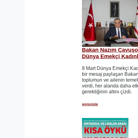
Bakan Nazım Çavuşoğ
Dünya Emekçi Kadınl
8 Mart Dünya Emekçi Kadı
bir mesaj paylaşan Bakan
toplumun ve ailenin temel t
verdi, her alanda daha etk
gerektiğinin altını çizdi.
görüntüle