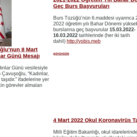
Geç Burs Başvuruları
Burs Tüzüğü’nün 6.maddesi uyarınca 
2022 öğretim yılı Bahar Dönemi yükse
burslarına geç başvurular
15.03.2022-
16.03.2022
tarihlerinde (her iki tarih
dahil)
http://yobis.meb
lu’nun 8 Mart
görüntüle
ar Günü Mesajı
nlar Günü vesilesiyle
 Çavuşoğlu, “Kadınlar,
aşıdır.” ifadelerine yer
in görevler almaları
4 Mart 2022 Okul Koronavirüs T
Milli Eğitim Bakanlığı, okul idarelerin