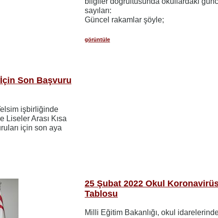
bilgiler doğrultusunda okullardaki gün
sayıları:
Güncel rakamlar şöyle;
görüntüle
 İçin Son Başvuru
Telsim işbirliğinde
e Liseler Arası Kısa
uları için son aya
25 Şubat 2022 Okul Koronavirü
Tablosu
Milli Eğitim Bakanlığı, okul idarelerin