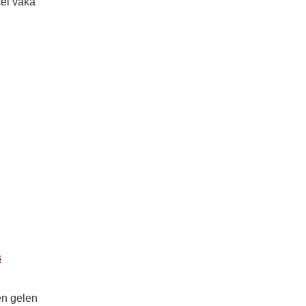
cel vaka
s
den gelen