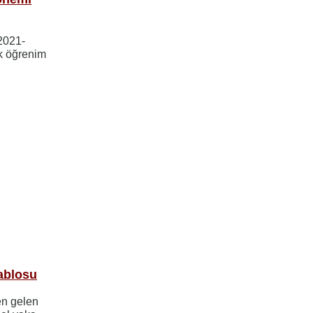
2021-
k öğrenim
ablosu
den gelen