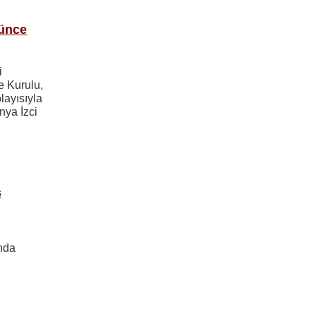
şünce
i
e Kurulu,
ayısıyla
nya İzci
s
unda