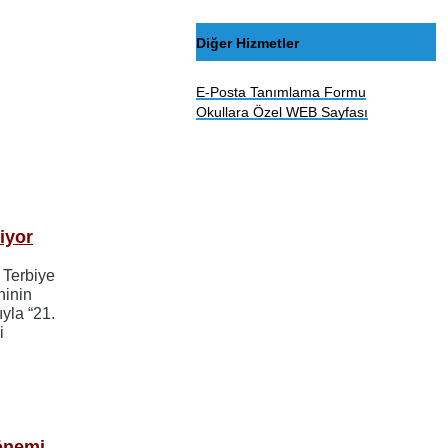
Diğer Hizmetler
E-Posta Tanımlama Formu
Okullara Özel WEB Sayfası
niyor
e Terbiye
ninin
ıyla “21.
i
önemi