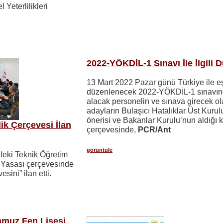
Yeterlilikleri
2022-YÖKDİL-1 Sınavı İle İlgili 
13 Mart 2022 Pazar günü Türkiye ile e
düzenlenecek 2022-YÖKDİL-1 sınavın
alacak personelin ve sınava girecek o
adayların Bulaşıcı Hatalıklar Üst Kurul
önerisi ve Bakanlar Kurulu’nun aldığı k
ik Çerçevesi İlan
çerçevesinde,
PCR/Ant
görüntüle
sleki Teknik Öğretim
ik Yasası çerçevesinde
sini” ilan etti.
muz Fen Lisesi