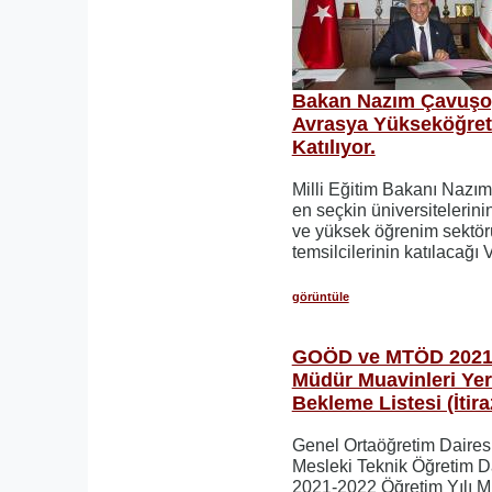
Bakan Nazım Çavuşoğ
Avrasya Yükseköğret
Katılıyor.
Milli Eğitim Bakanı Nazı
en seçkin üniversitelerin
ve yüksek öğrenim sektö
temsilcilerinin katılacağı V
görüntüle
GOÖD ve MTÖD 2021
Müdür Muavinleri Yer
Bekleme Listesi (İtira
Genel Ortaöğretim Daires
Mesleki Teknik Öğretim D
2021-2022 Öğretim Yılı 