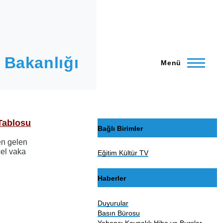
 Bakanlığı
Menü
Tablosu
Bağlı Birimler
den gelen
cel vaka
Eğitim Kültür TV
Haberler
Duyurular
Basın Bürosu
Yabancı Kaynaklı Hibe ve Burslar