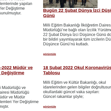
lemlerinde yapılan
Yer Değiştirme
Bugün 22 Şubat Dünya İzci Dü
sunulmuştur.
Günü
Milli Eğitim Bakanlığı İlköğretim Daires
Müdürlüğü’ne bağlı olan İzcilik Yürütm
22 Şubat Dünya İzci Düşünce Günü dol
bir bildiri yayımlayarak tüm izcilerin Dü
Düşünce Günü’nü kutladı.
görüntüle
-2022 Müdür ve
18 Şubat 2022 Okul Koronavirü
 Değiştirme
Tablosu
Milli Eğitim ve Kültür Bakanlığı, okul
idarelerinden gelen bilgiler doğrultus
i Müdürlüğü ve
okullardaki güncel vaka sayıları:
airesi Müdürlüğü
Güncel rakamlar şöyle;
Müdür ve Müdür
lemleri Yer Değiştirme
ıştır.
görüntüle