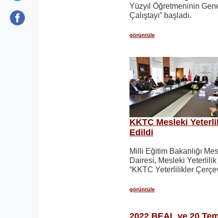
Yüzyıl Öğretmeninin Genel 
Çalıştayı” başladı.
görüntüle
KKTC Mesleki Yeterlil
Edildi
Milli Eğitim Bakanlığı Me
Dairesi, Mesleki Yeterlil
“KKTC Yeterlilikler Çerçeve
görüntüle
2022 BEAL ve 20 Tem