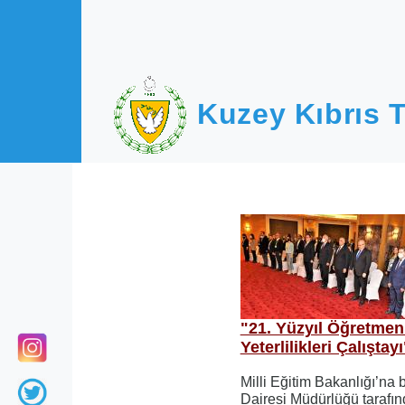
Ana içeriğe atla
Kuzey Kıbrıs T
"21. Yüzyıl Öğretmen
Yeterlilikleri Çalıştay
Milli Eğitim Bakanlığı’na 
Dairesi Müdürlüğü tarafı