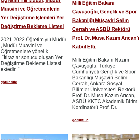
Öğretim Yılı Müdür, Müdür
Milli Eğitim Bakanı
Muavini ve Öğretmenlerin
Çavuşoğlu, Gençlik ve Spor
Yer Değiştirme İşlemleri Yer
Bakanlığı Müşaviri Selim
Değiştirme Bekleme Listesi
Cerrah ve ASBÜ Rektörü
Prof. Dr. Musa Kazım Arıcan’ı
2021-2022 Öğretim yılı Müdür
, Müdür Muavini ve
Kabul Etti.
Öğretmenlere yönelik
"İtirazlar sonucu oluşan Yer
Milli Eğitim Bakanı Nazım
Değiştirme Bekleme Listesi
Çavuşoğlu, Türkiye
ektedir. "
Cumhuriyeti Gençlik ve Spor
Bakanlığı Müşaviri Selim
görüntüle
Cerrah, Ankara Sosyal
Bilimler Üniversitesi Rektörü
Prof. Dr. Musa Kazım Arıcan,
ASBÜ KKTC Akademik Birim
Kordinatörü Prof. Dr.
görüntüle