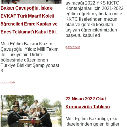
ayıracağı 2022 YKS KKTC
Bakan Çavuşoğlu, İskele
Kontenjanları için 2021-2022
eğitim-öğretim yılından önce
EVKAF Türk Maarif Koleji
KKTC liselerinden mezun
öğrencileri Emre Kaplan ve
olan ve gerekli koşulları
taşıyan öğrencilerimizden
Enes Tekkanat’ı Kabul Etti.
başvuru kabul ed
Milli Eğitim Bakanı Nazım
görüntüle
Çavuşoğlu, Yıldız Milli Takımı
ile Türkiye'nin Didim
bölgesinde düzenlenen
Türkiye Bisiklet Şampiyonası
3.
görüntüle
22 Nisan 2022 Okul
Koronavirüs Tablosu
Milli Eğitim Bakanlığı, okul
idarelerinden gelen bilgiler