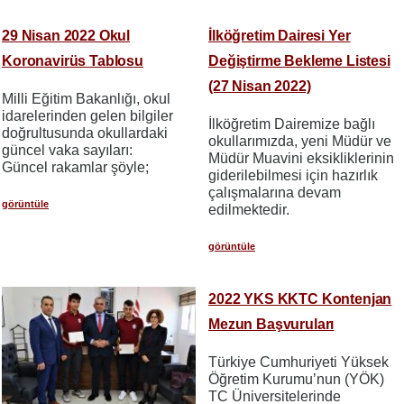
29 Nisan 2022 Okul
İlköğretim Dairesi Yer
Koronavirüs Tablosu
Değiştirme Bekleme Listesi
(27 Nisan 2022)
Milli Eğitim Bakanlığı, okul
idarelerinden gelen bilgiler
İlköğretim Dairemize bağlı
doğrultusunda okullardaki
okullarımızda, yeni Müdür ve
güncel vaka sayıları:
Müdür Muavini eksikliklerinin
Güncel rakamlar şöyle;
giderilebilmesi için hazırlık
çalışmalarına devam
görüntüle
edilmektedir.
görüntüle
2022 YKS KKTC Kontenjan
Mezun Başvuruları
Türkiye Cumhuriyeti Yüksek
Öğretim Kurumu’nun (YÖK)
TC Üniversitelerinde