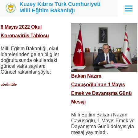
Kuzey Kıbrıs Türk Cumhuriyeti
Ana içeriğe atla
Milli Eğitim Bakanlığı
Menü
6 Mayıs 2022 Okul
Koronavirüs Tablosu
Milli Eğitim Bakanlığı, okul
idarelerinden gelen bilgiler
doğrultusunda okullardaki
güncel vaka sayıları:
Güncel rakamlar şöyle;
Bakan Nazım
Çavuşoğlu’nun 1 Mayıs
görüntüle
Emek ve Dayanışma Günü
Mesajı
Milli Eğitim Bakanı Nazım
Çavuşoğlu, 1 Mayıs Emek ve
Dayanışma Günü dolayısıyla
mesaj yayımladı.