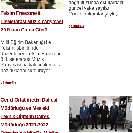
doğrultusunda okullardaki
güncel vaka sayıları:
Telsim Freezone 8.
Güncel rakamlar şöyle;
Liselerarası Müzik Yarışması
görüntüle
29 Nisan Cuma Günü
Milli Eğitim Bakanlığı ile
Telsim işbirliğinde
düzenlenen Telsim Freezone
8. Liselerarası Müzik
Yarışması'na katılacak okullar
hazırlıklarını sürdürüyor.
görüntüle
Genel Ortaöğretim Dairesi
Müdürlüğü ve Mesleki
Teknik Öğretim Dairesi
Müdürlüğü 2021-2022