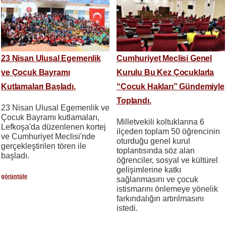
23 Nisan Ulusal Egemenlik
Cumhuriyet Meclisi Genel
ve Çocuk Bayramı
Kurulu Bu Kez Çocuklarla
Kutlamaları Başladı.
“Çocuk Hakları” Gündemiyle
Toplandı.
23 Nisan Ulusal Egemenlik ve
Çocuk Bayramı kutlamaları,
Milletvekili koltuklarına 6
Lefkoşa'da düzenlenen kortej
ilçeden toplam 50 öğrencinin
ve Cumhuriyet Meclisi'nde
oturduğu genel kurul
gerçekleştirilen tören ile
toplantısında söz alan
başladı.
öğrenciler, sosyal ve kültürel
gelişimlerine katkı
görüntüle
sağlanmasını ve çocuk
istismarını önlemeye yönelik
farkındalığın artırılmasını
istedi.