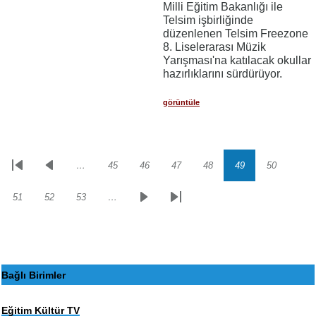
Milli Eğitim Bakanlığı ile
Telsim işbirliğinde
düzenlenen Telsim Freezone
8. Liselerarası Müzik
Yarışması'na katılacak okullar
hazırlıklarını sürdürüyor.
görüntüle
…
45
46
47
48
49
50
Sayfalama
İlk
Önceki
Sayfa
Sayfa
Sayfa
Sayfa
Sayfa
Sayfa
sayfa
sayfa
51
52
53
…
Sayfa
Sayfa
Sayfa
Sonraki
Son
sayfa
sayfa
Bağlı Birimler
Eğitim Kültür TV