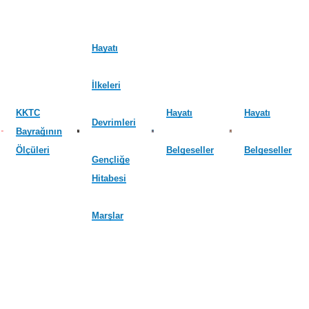
Hayatı
İlkeleri
KKTC
Hayatı
Hayatı
Devrimleri
Bayrağının
Ölçüleri
Belgeseller
Belgeseller
Gençliğe
Hitabesi
Marşlar