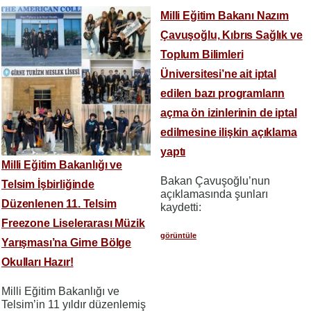
Milli Eğitim Bakanı Nazım
Çavuşoğlu, Kıbrıs Sağlık ve
Toplum Bilimleri
Üniversitesi’ne ait iptal
edilen bazı programların
açma ön izinlerinin de iptal
edilmesine ilişkin açıklama
yaptı
Milli Eğitim Bakanlığı ve
Bakan Çavuşoğlu’nun
Telsim İşbirliğinde
açıklamasında şunları
Düzenlenen 11. Telsim
kaydetti:
Freezone Liselerarası Müzik
görüntüle
Yarışması’na Girne Bölge
Okulları Hazır!
Milli Eğitim Bakanlığı ve
Telsim’in 11 yıldır düzenlemiş