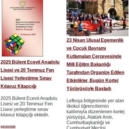
23 Nisan Ulusal Egemenlik
ve Çocuk Bayramı
Kutlamaları Çerçevesinde
2025 Bülent Ecevit Anadolu
Milli Eğitim Bakanlığı
Lisesi ve 20 Temmuz Fen
Tarafından Organize Edilen
Lisesi Yerleştirme Sınav
Etkinlikler, Bugün Kortej
Kılavuz Kitapçığı
Yürüyüşüyle Başladı
2025 Bülent Ecevit Anadolu
Lefkoşa bölgesinde yer alan
Lisesi ve 20 Temmuz Fen
ilkokul öğrencilerinin
Lisesi yerleştirme sınav
katılımıyla düzenlenen kortej
kılavuz kitapçığı ektedir.
yürüyüşü, Atatürk Anıtı,
Cumhurbaşkanlığı ve
görüntüle
Cumhuriyet Meclisi