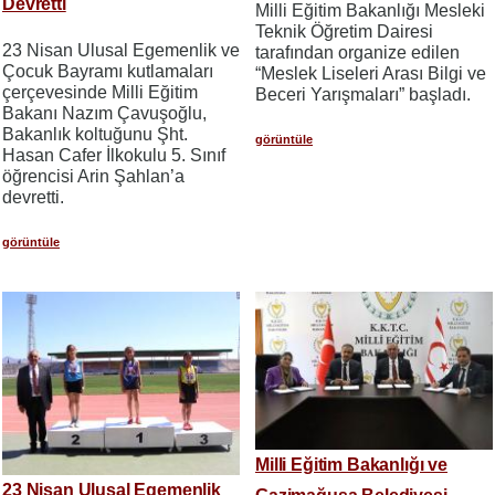
Devretti
Milli Eğitim Bakanlığı Mesleki
Teknik Öğretim Dairesi
23 Nisan Ulusal Egemenlik ve
tarafından organize edilen
Çocuk Bayramı kutlamaları
“Meslek Liseleri Arası Bilgi ve
çerçevesinde Milli Eğitim
Beceri Yarışmaları” başladı.
Bakanı Nazım Çavuşoğlu,
Bakanlık koltuğunu Şht.
görüntüle
Hasan Cafer İlkokulu 5. Sınıf
öğrencisi Arin Şahlan’a
devretti.
görüntüle
Milli Eğitim Bakanlığı ve
23 Nisan Ulusal Egemenlik