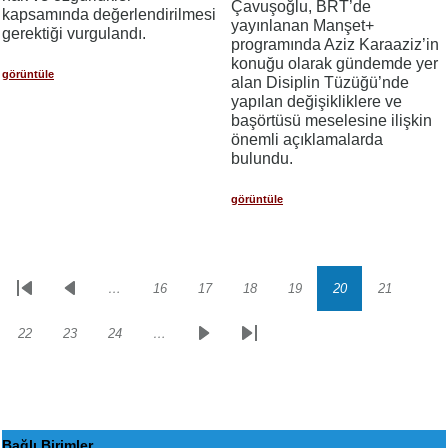
Çavuşoğlu, BRT’de
kapsamında değerlendirilmesi
yayınlanan Manşet+
gerektiği vurgulandı.
programında Aziz Karaaziz’in
konuğu olarak gündemde yer
görüntüle
alan Disiplin Tüzüğü’nde
yapılan değişikliklere ve
başörtüsü meselesine ilişkin
önemli açıklamalarda
bulundu.
görüntüle
…
16
17
18
19
20
21
Sayfalama
İlk
Önceki
Sayfa
Sayfa
Sayfa
Sayfa
Sayfa
Sayfa
sayfa
sayfa
22
23
24
…
Sayfa
Sayfa
Sayfa
Sonraki
Son
sayfa
sayfa
Bağlı Birimler