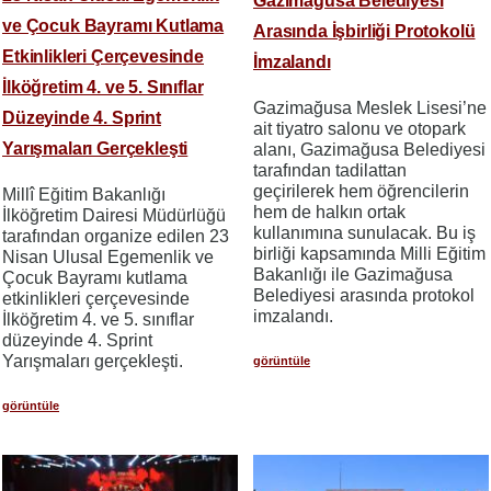
Gazimağusa Belediyesi
ve Çocuk Bayramı Kutlama
Arasında İşbirliği Protokolü
Etkinlikleri Çerçevesinde
İmzalandı
İlköğretim 4. ve 5. Sınıflar
Gazimağusa Meslek Lisesi’ne
Düzeyinde 4. Sprint
ait tiyatro salonu ve otopark
Yarışmaları Gerçekleşti
alanı, Gazimağusa Belediyesi
tarafından tadilattan
geçirilerek hem öğrencilerin
Millî Eğitim Bakanlığı
hem de halkın ortak
İlköğretim Dairesi Müdürlüğü
kullanımına sunulacak. Bu iş
tarafından organize edilen 23
birliği kapsamında Milli Eğitim
Nisan Ulusal Egemenlik ve
Bakanlığı ile Gazimağusa
Çocuk Bayramı kutlama
Belediyesi arasında protokol
etkinlikleri çerçevesinde
imzalandı.
İlköğretim 4. ve 5. sınıflar
düzeyinde 4. Sprint
Yarışmaları gerçekleşti.
görüntüle
görüntüle