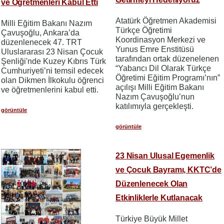
ve Öğretmenleri Kabul Etti
Atatürk Öğretmen Akademisi
Milli Eğitim Bakanı Nazım
Türkçe Öğretimi
Çavuşoğlu, Ankara’da
Koordinasyon Merkezi ve
düzenlenecek 47. TRT
Yunus Emre Enstitüsü
Uluslararası 23 Nisan Çocuk
tarafından ortak düzenelenen
Şenliği'nde Kuzey Kıbrıs Türk
“Yabancı Dil Olarak Türkçe
Cumhuriyeti’ni temsil edecek
Öğretimi Eğitim Programı’nın”
olan Dikmen İlkokulu öğrenci
açılışı Milli Eğitim Bakanı
ve öğretmenlerini kabul etti.
Nazım Çavuşoğlu’nun
katılımıyla gerçekleşti.
görüntüle
görüntüle
23 Nisan Ulusal Egemenlik
ve Çocuk Bayramı, KKTC’de
Düzenlenecek Olan
Etkinliklerle Kutlanacak
Türkiye Büyük Millet