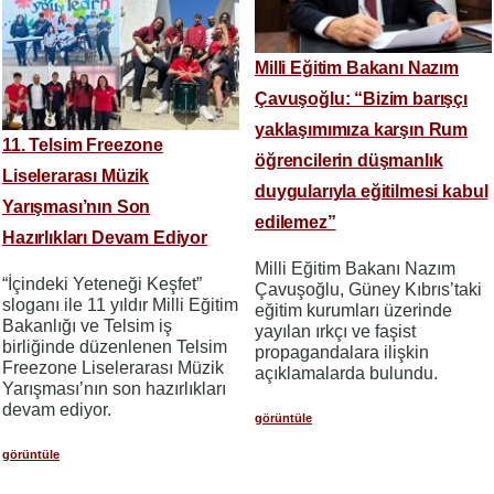
Milli Eğitim Bakanı Nazım
Çavuşoğlu: “Bizim barışçı
yaklaşımımıza karşın Rum
11. Telsim Freezone
öğrencilerin düşmanlık
Liselerarası Müzik
duygularıyla eğitilmesi kabul
Yarışması’nın Son
edilemez”
Hazırlıkları Devam Ediyor
Milli Eğitim Bakanı Nazım
“İçindeki Yeteneği Keşfet”
Çavuşoğlu, Güney Kıbrıs’taki
sloganı ile 11 yıldır Milli Eğitim
eğitim kurumları üzerinde
Bakanlığı ve Telsim iş
yayılan ırkçı ve faşist
birliğinde düzenlenen Telsim
propagandalara ilişkin
Freezone Liselerarası Müzik
açıklamalarda bulundu.
Yarışması’nın son hazırlıkları
devam ediyor.
görüntüle
görüntüle