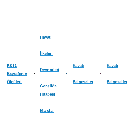
Hayatı
İlkeleri
KKTC
Hayatı
Hayatı
Devrimleri
Bayrağının
Ölçüleri
Belgeseller
Belgeseller
Gençliğe
Hitabesi
Marşlar