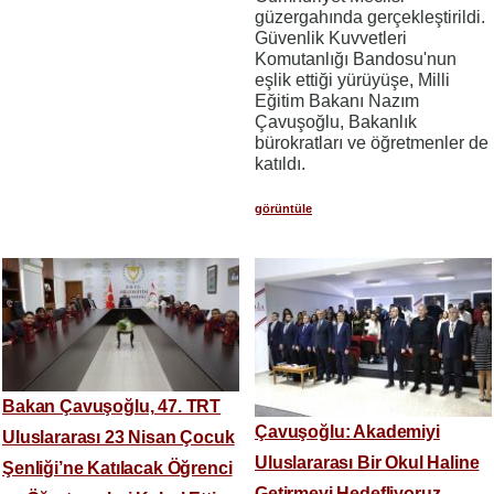
güzergahında gerçekleştirildi.
Güvenlik Kuvvetleri
Komutanlığı Bandosu'nun
eşlik ettiği yürüyüşe, Milli
Eğitim Bakanı Nazım
Çavuşoğlu, Bakanlık
bürokratları ve öğretmenler de
katıldı.
görüntüle
Bakan Çavuşoğlu, 47. TRT
Çavuşoğlu: Akademiyi
Uluslararası 23 Nisan Çocuk
Uluslararası Bir Okul Haline
Şenliği’ne Katılacak Öğrenci
Getirmeyi Hedefliyoruz