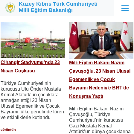
Kuzey Kıbrıs Türk Cumhuriyeti
Ana içeriğe atla
Milli Eğitim Bakanlığı
Menü
Cihangir Stadyumu’nda 23
Milli Eğitim Bakanı Nazım
Nisan Coşkusu
Çavuşoğlu, 23 Nisan Ulusal
Egemenlik ve Çocuk
Türkiye Cumhuriyeti’nin
Bayramı Nedeniyle BRT’de
kurucusu Ulu Önder Mustafa
Kemal Atatürk’ün çocuklara
Konuşma Yaptı
armağan ettiği 23 Nisan
Ulusal Egemenlik ve Çocuk
Milli Eğitim Bakanı Nazım
Bayramı, ülke genelinde tören
Çavuşoğlu, Türkiye
ve etkinliklerle kutlandı.
Cumhuriyeti’nin kurucusu
Gazi Mustafa Kemal
görüntüle
Atatürk’ün dünya çocuklarına