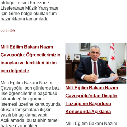
olduğu Telsim Freezone
Liselerarası Müzik Yarışması
için Girne bölge okulları tüm
hazırlıklarını tamamladı.
görüntüle
Milli Eğitim Bakanı Nazım
Çavuşoğlu: Öğrencilerimizin
inançları ve kimlikleri bizim
için değerlidir
Milli Eğitim Bakanı Nazım
Milli Eğitim Bakanı Nazım
Çavuşoğlu, son günlerde bazı
lise öğrencilerinin başörtüsü
Çavuşoğlu'ndan Disiplin
takarak eğitim görmek
Tüzüğü ve Başörtüsü
istemesi üzerine kamuoyunda
oluşan tartışmalara ilişkin
Konusunda Açıklama
yazılı bir açıklama yaptı.
Açıklamada, bu talebin temel
Milli Eğitim Bakanı Nazım
hak ve özgürlükler