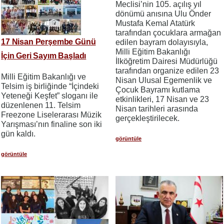
Meclisi’nin 105. açılış yıl
dönümü anısına Ulu Önder
Mustafa Kemal Atatürk
tarafından çocuklara armağan
17 Nisan Perşembe Günü
edilen bayram dolayısıyla,
Milli Eğitim Bakanlığı
İçin Geri Sayım Başladı
İlköğretim Dairesi Müdürlüğü
tarafından organize edilen 23
Milli Eğitim Bakanlığı ve
Nisan Ulusal Egemenlik ve
Telsim iş birliğinde “İçindeki
Çocuk Bayramı kutlama
Yeteneği Keşfet” sloganı ile
etkinlikleri, 17 Nisan ve 23
düzenlenen 11. Telsim
Nisan tarihleri arasında
Freezone Liselerarası Müzik
gerçekleştirilecek.
Yarışması’nın finaline son iki
gün kaldı.
görüntüle
görüntüle