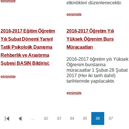
görüntüle
etkinlikleri düzenlenecektir.
görüntüle
2016-2017 Eğitim Öğretim
2016-2017 Öğretim Yılı
Yılı Şubat Dönemi Yarıyıl
Yüksek Öğrenim Burs
Tatili Psikolojik Danışma
Müracaatları
Rehberlik ve Araştırma
2016-2017 öğretim yılı Yüksek
Şubesi BASIN Bildirisi:
Öğrenim burslarına
müracaatlar 1 Şubat-28 Şubat
2017 (Her iki tarih dahil)
görüntüle
tarihlerinde yapılacaktır.
görüntüle
…
82
83
84
85
86
87
Sayfalama
İlk
Önceki
Sayfa
Sayfa
Sayfa
Sayfa
Sayfa
Sayfa
sayfa
sayfa