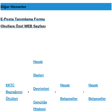
Diğer Hizmetler
E-Posta Tanımlama Formu
Okullara Özel WEB Sayfası
Hayatı
İlkeleri
KKTC
Hayatı
Hayatı
Devrimleri
Bayrağının
Ölçüleri
Belgeseller
Belgeseller
Gençliğe
Hitabesi