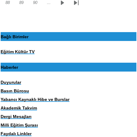
88
89
90
…
Sayfa
Sayfa
Sayfa
Sonraki
Son
sayfa
sayfa
Bağlı Birimler
Eğitim Kültür TV
Haberler
Duyurular
Basın Bürosu
Yabancı Kaynaklı Hibe ve Burslar
Akademik Takvim
Dergi Mesajları
Milli Eğitim Şurası
Faydalı Linkler