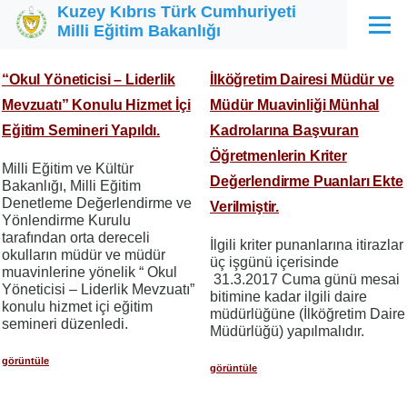
Kuzey Kıbrıs Türk Cumhuriyeti
Ana içeriğe atla
Milli Eğitim Bakanlığı
Menü
“Okul Yöneticisi – Liderlik
İlköğretim Dairesi Müdür ve
Mevzuatı” Konulu Hizmet İçi
Müdür Muavinliği Münhal
Eğitim Semineri Yapıldı.
Kadrolarına Başvuran
Öğretmenlerin Kriter
Milli Eğitim ve Kültür
Değerlendirme Puanları Ekte
Bakanlığı, Milli Eğitim
Denetleme Değerlendirme ve
Verilmiştir.
Yönlendirme Kurulu
tarafından orta dereceli
İlgili kriter punanlarına itirazlar
okulların müdür ve müdür
üç işgünü içerisinde
muavinlerine yönelik “ Okul
31.3.2017 Cuma günü mesai
Yöneticisi – Liderlik Mevzuatı”
bitimine kadar ilgili daire
konulu hizmet içi eğitim
müdürlüğüne (İlköğretim Daire
semineri düzenledi.
Müdürlüğü) yapılmalıdır.
görüntüle
görüntüle