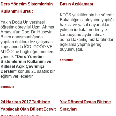
Ders Yönetim Sistemlerinin
Basın Açıklaması
Kullanımı Kursu;
KTÖS yetkililerinin bir süredir
Bakanlığımız aleyhine yaptığı
Yakın Doğu Üniversitesi
haksız ve yasal dayanaktan
öğretim görevlisi Uzm. Ahmet
yoksun iddialar nedeniyle
Arnavut’un Doç. Dr. Hüseyin
kamuoyunu aydınlatmak
Bicen danışmanlığında
adına Bakanlığımız tarafından
yapılan doktora tez çalışması
açıklama yapma gereği
kapsamında İÖD, GOÖD VE
duyulmuştur.
MTÖD’ ne bağlı öğretmenlere
yönelik
“Ders Yönetim
görüntüle
Sistemlerinin Kullanımı ve
Kitlesel Açık Çevrimiçi
Dersler”
konulu 21 saatlik bir
eğitim verilecektir.
görüntüle
24 Haziran 2017 Tarihinde
Yaz Dönemi Dıştan Bitirme
Yapılacak Olan Bülent Ecevit
Sınavları