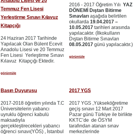
Anadolu Lisesi ve 20
2016 - 2017 Öğretim Yılı
YAZ
Temmuz Fen Lisesi
DÖNEMİ Dıştan Bitirme
Sınavları
aşağıda belirtilen
Yerleştirme Sınavı Kılavuz
okullarda
19.04.2017 –
Kitapçığı
10.05.2017
tarihleri arasında
yapılacaktır. (İlkokulların
24 Haziran 2017 Tarihinde
Dıştan Bitirme Sınavları
Yapılacak Olan Bülent Ecevit
08.05.2017
günü yapılacaktır.)
Anadolu Lisesi ve 20 Temmuz
Fen Lisesi Yerleştirme Sınavı
görüntüle
Kılavuz Kitapçığı Ektedir.
görüntüle
Basın Duyurusu
2017 YGS
2017-2018 öğretim yılında T.C
2017 YGS ,Yükseköğretime
Üniversitelerin yabancı
geçiş sınavı 12 Mart 2017
uyruklu öğrenci kabulü
Pazar günü Türkiye ile birlikte
maksadıyla
KKTC’de de ÖSYM
gerçekleştirecekleri yabancı
tarafından atanan sınav
öğrenci sınavı(YÖS) , İstanbul
merkezlerinde