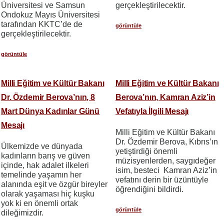
Üniversitesi ve Samsun
gerçekleştirilecektir.
Ondokuz Mayıs Üniversitesi
tarafından KKTC’de de
görüntüle
gerçekleştirilecektir.
görüntüle
Milli Eğitim ve Kültür Bakanı
Milli Eğitim ve Kültür Bakanı
Dr. Özdemir Berova’nın, 8
Berova’nın, Kamran Aziz’in
Mart Dünya Kadınlar Günü
Vefatıyla İlgili Mesajı
Mesajı
Milli Eğitim ve Kültür Bakanı
Dr. Özdemir Berova, Kıbrıs’ın
Ülkemizde ve dünyada
yetiştirdiği önemli
kadınların barış ve güven
müzisyenlerden, saygıdeğer
içinde, hak adalet ilkeleri
isim, besteci Kamran Aziz’in
temelinde yaşamın her
vefatını derin bir üzüntüyle
alanında eşit ve özgür bireyler
öğrendiğini bildirdi.
olarak yaşaması hiç kuşku
yok ki en önemli ortak
görüntüle
dileğimizdir.