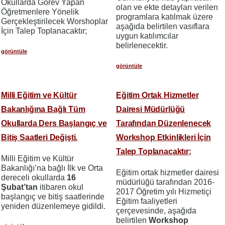
Okullarda Görev Yapan
olan ve ekte detayları verilen
Öğretmenlere Yönelik
programlara katılmak üzere
Gerçekleştirilecek Worshoplar
aşağıda belirtilen vasıflara
İçin Talep Toplanacaktır;
uygun katılımcılar
belirlenecektir.
görüntüle
görüntüle
Milli Eğitim ve Kültür
Eğitim Ortak Hizmetler
Bakanlığına Bağlı Tüm
Dairesi Müdürlüğü
Okullarda Ders Başlangıç ve
Tarafından Düzenlenecek
Bitiş Saatleri Değişti.
Workshop Etkinlikleri İçin
Talep Toplanacaktır;
Milli Eğitim ve Kültür
Bakanlığı’na bağlı İlk ve Orta
Eğitim ortak hizmetler dairesi
dereceli okullarda
16
müdürlüğü tarafından 2016-
Şubat’tan
itibaren okul
2017 Öğretim yılı Hizmetiçi
başlangıç ve bitiş saatlerinde
Eğitim faaliyetleri
yeniden düzenlemeye gidildi.
çerçevesinde, aşağıda
belirtilen
Workshop