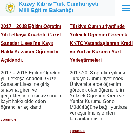
Kuzey Kıbrıs Türk Cumhuriyeti
Ana içeriğe atla
Milli Eğitim Bakanlığı
Menü
2017 – 2018 Eğitim Öğretim
Türkiye Cumhuriyeti’nde
Yılı Lefkoşa Anadolu Güzel
Yüksek Öğrenim Görecek
Sanatlar Lisesi’ne Kayıt
KKTC Vatandaşlarının Kredi
Hakkı Kazanan Öğrenciler
ve Yurtlar Kurumu Yurt
Açıklandı.
Yerleştirmeleri
2017 – 2018 Eğitim Öğretim
2017-2018 öğretim yılında
yılı Lefkoşa Anadolu Güzel
Türkiye Cumhuriyetindeki
Sanatlar Lisesi’ne giriş
Üniversitelerde öğrenim
sınavına giren ve
görecek olan öğrencilerin
gerçekleştirilen sınav sonucu
Yüksek Öğrenim Kredi ve
kayıt hakkı elde eden
Yurtlar Kurumu Genel
öğrenciler açıklandı.
Müdürlüğüne bağlı yurtlara
yerleştirilme işlemleri
tamamlanmıştır.
görüntüle
görüntüle