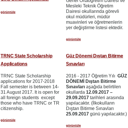
Genel Ortaöğretim Dairesi ve
Mesleki Teknik Öğretim
Dairesi okullarında görevli
görüntüle
okul müdürleri, müdür
muavinleri ve öğretmenlerin
yer değiştirme listesi ektedir.
görüntüle
TRNC State Scholarship
Güz Dönemi Dıştan Bitirme
Applications
Sınavları
TRNC State Scholarship
2016 - 2017 Öğretim Yılı
GÜZ
applications for 2017-2018
DÖNEMİ Dıştan Bitirme
Fall semester is between 14-
Sınavları
aşağıda belirtilen
31 August 2017. It is open for
okullarda
12.09.2017 –
all foreign students except
29.09.2017
tarihleri arasında
those who have TRNC or TR
yapılacaktır. (İlkokulların
citizenship.
Dıştan Bitirme Sınavları
25.09.2017
günü yapılacaktır.)
görüntüle
görüntüle