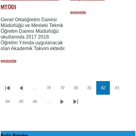
MTÖD)
görüntüle
Genel Ortaöğretim Dairesi
Müdürlüğü ve Mesleki Teknik
Öğretim Dairesi Müdürlüğü
okullarında 2017 2018
Öğretim Yılında uygulanacak
olan Akademik Takvim ektedir.
görüntüle
…
78
79
80
81
82
83
Sayfalama
İlk
Önceki
Sayfa
Sayfa
Sayfa
Sayfa
Sayfa
Sayfa
sayfa
sayfa
84
85
86
…
Sayfa
Sayfa
Sayfa
Sonraki
Son
sayfa
sayfa
Bağlı Birimler