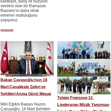
kardeşlik, barış ve huzurun
vesilesi olan bir Ramazan
Bayramı’nı daha idrak
etmenin mutluluğunu
yaşıyoruz.
görüntüle
Bakan Çavuşoğlu’nun 18
Mart Çanakkale Zaferi ve
Şehitleri Anma Günü Mesajı
Telsim Freezone 12.
Milli Eğitim Bakanı Nazım
Liselerarası Müzik Yarışması
Çavuşoğlu, 18 Mart Şehitleri