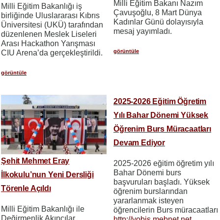
Milli Eğitim Bakanı Nazım
Milli Eğitim Bakanlığı iş
Çavuşoğlu, 8 Mart Dünya
birliğinde Uluslararası Kıbrıs
Kadınlar Günü dolayısıyla
Üniversitesi (UKÜ) tarafından
mesaj yayımladı.
düzenlenen Meslek Liseleri
Arası Hackathon Yarışması
görüntüle
CIU Arena’da gerçekleştirildi.
görüntüle
2025-2026 Eğitim Öğretim
Yılı Bahar Dönemi Yüksek
Öğrenim Burs Müracaatları
Devam Ediyor
Şehit Mehmet Eray
2025-2026 eğitim öğretim yılı
Bahar Dönemi burs
İlkokulu’nun Yeni Dersliği
başvuruları başladı. Yüksek
Törenle Açıldı
öğrenim burslarından
yararlanmak isteyen
Milli Eğitim Bakanlığı ile
öğrencilerin Burs müracaatları
Değirmenlik Akıncılar
http://yobis.mebnet.net