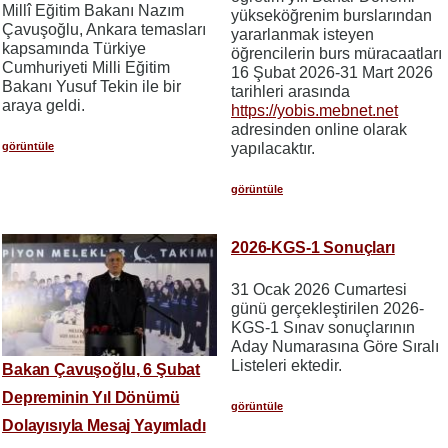
Millî Eğitim Bakanı Nazım
yükseköğrenim burslarından
Çavuşoğlu, Ankara temasları
yararlanmak isteyen
kapsamında Türkiye
öğrencilerin burs müracaatları
Cumhuriyeti Milli Eğitim
16 Şubat 2026-31 Mart 2026
Bakanı Yusuf Tekin ile bir
tarihleri arasında
araya geldi.
https://yobis.mebnet.net
adresinden online olarak
görüntüle
yapılacaktır.
görüntüle
2026-KGS-1 Sonuçları
31 Ocak 2026 Cumartesi
günü gerçekleştirilen 2026-
KGS-1 Sınav sonuçlarının
Aday Numarasına Göre Sıralı
Listeleri ektedir.
Bakan Çavuşoğlu, 6 Şubat
Depreminin Yıl Dönümü
görüntüle
Dolayısıyla Mesaj Yayımladı