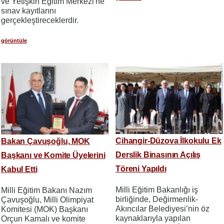
ve Yetişkin Eğitim Merkezi'ne
sınav kayıtlarını
gerçekleştireceklerdir.
görüntüle
Cihangir-Düzova İlkokulu Ek
Bakan Çavuşoğlu, MOK
Derslik Binasının Açılış
Başkanı ve Komite Üyelerini
Töreni Yapıldı
Kabul Etti
Milli Eğitim Bakanlığı iş
Milli Eğitim Bakanı Nazım
birliğinde, Değirmenlik-
Çavuşoğlu, Milli Olimpiyat
Akıncılar Belediyesi’nin öz
Komitesi (MOK) Başkanı
kaynaklarıyla yapılan
Orçun Kamalı ve komite