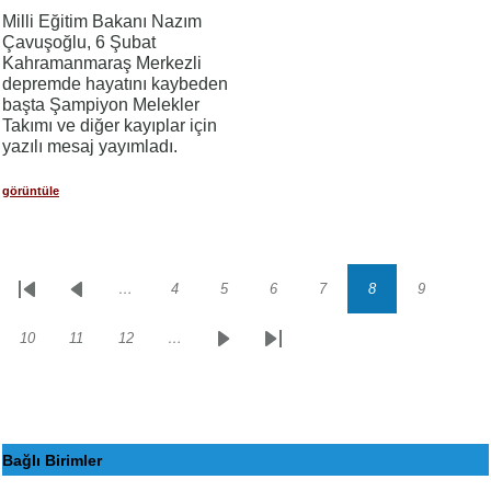
Milli Eğitim Bakanı Nazım
Çavuşoğlu, 6 Şubat
Kahramanmaraş Merkezli
depremde hayatını kaybeden
başta Şampiyon Melekler
Takımı ve diğer kayıplar için
yazılı mesaj yayımladı.
görüntüle
…
4
5
6
7
8
9
Sayfalama
İlk
Önceki
Sayfa
Sayfa
Sayfa
Sayfa
Sayfa
Sayfa
sayfa
sayfa
10
11
12
…
Sayfa
Sayfa
Sayfa
Sonraki
Son
sayfa
sayfa
Bağlı Birimler