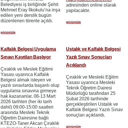
Belediyesi iş birliğinde Şehit
adresinden online olarak
Mehmet Eray İlkokulu’na inşa
yapılacaktır.
edilen yeni derslik bugün
düzenlenen törenle açıldı.
görüntüle
görüntüle
Kalfalık Belgesi Uygulama
Ustalık ve Kalfalık Belgesi
Sınavı Kayıtları Başlıyor
Yazılı Sınav Sonuçları
Açıklandı
Çıraklık ve Meslek Eğitimi
Yasası uyarınca Kalfalık
Çıraklık ve Mesleki Eğitim
Belgesi almak isteyen ve
Yasası uyarınca Mesleki
yazılı sınavlarda başarılı olup
Teknik Öğretim Dairesi
uygulama sınavına girmeye
Müdürlüğü tarafından 25
hak kazananlar, 06-13 Mart
Şubat 2026 tarihinde
2026 tarihleri (her iki tarih
gerçekleştirilen Ustalık ve
dahil) 09:00-15:00 saatleri
Kalfalık Belgesi Yazılı Sınav
arasında Mesleki Teknik
sonuçları açıklandı.
Öğretim Dairesine bağlı
KTEZO-Taner Akcan Çıraklık
görüntüle