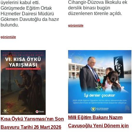
Cihangir-Düzova İlkokulu ek
üyelerini kabul etti.
derslik binası bugün
Görüşmede Eğitim Ortak
düzenlenen törenle açıldı.
Hizmetler Dairesi Müdürü
Gökmen Davutoğlu da hazır
bulundu.
görüntüle
görüntüle
Milli Eğitim Bakanı Nazım
Kısa Öykü Yarışması’nın Son
Çavuşoğlu Yeni Dönem için
Başvuru Tarihi 26 Mart 2026