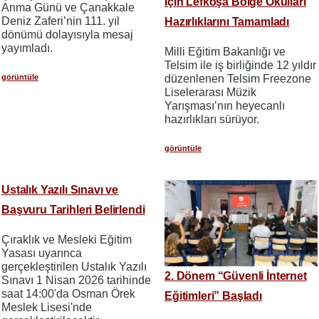
İçin Lefkoşa Bölge Okulları
Anma Günü ve Çanakkale
Deniz Zaferi’nin 111. yıl
Hazırlıklarını Tamamladı
dönümü dolayısıyla mesaj
yayımladı.
Milli Eğitim Bakanlığı ve
Telsim ile iş birliğinde 12 yıldır
düzenlenen Telsim Freezone
görüntüle
Liselerarası Müzik
Yarışması’nın heyecanlı
hazırlıkları sürüyor.
görüntüle
Ustalık Yazılı Sınavı ve
Başvuru Tarihleri Belirlendi
Çıraklık ve Mesleki Eğitim
Yasası uyarınca
gerçekleştirilen Ustalık Yazılı
2. Dönem “Güvenli İnternet
Sınavı 1 Nisan 2026 tarihinde
saat 14:00'da Osman Örek
Eğitimleri” Başladı
Meslek Lisesi'nde