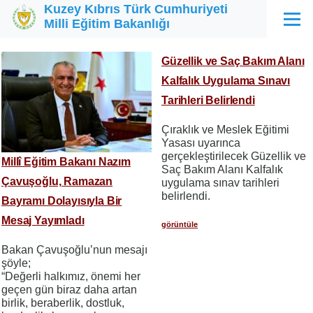
Kuzey Kıbrıs Türk Cumhuriyeti
Ana içeriğe atla
Milli Eğitim Bakanlığı
Menü
Güzellik ve Saç Bakım Alanı
Kalfalık Uygulama Sınavı
Tarihleri Belirlendi
Çıraklık ve Meslek Eğitimi
Yasası uyarınca
gerçekleştirilecek Güzellik ve
Millî Eğitim Bakanı Nazım
Saç Bakım Alanı Kalfalık
Çavuşoğlu, Ramazan
uygulama sınav tarihleri
belirlendi.
Bayramı Dolayısıyla Bir
Mesaj Yayımladı
görüntüle
Bakan Çavuşoğlu’nun mesajı
şöyle;
“Değerli halkımız, önemi her
geçen gün biraz daha artan
birlik, beraberlik, dostluk,