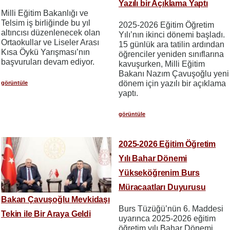
Yazılı bir Açıklama Yaptı
Milli Eğitim Bakanlığı ve
Telsim iş birliğinde bu yıl
2025-2026 Eğitim Öğretim
altıncısı düzenlenecek olan
Yılı’nın ikinci dönemi başladı.
Ortaokullar ve Liseler Arası
15 günlük ara tatilin ardından
Kısa Öykü Yarışması’nın
öğrenciler yeniden sınıflarına
başvuruları devam ediyor.
kavuşurken, Milli Eğitim
Bakanı Nazım Çavuşoğlu yeni
dönem için yazılı bir açıklama
görüntüle
yaptı.
görüntüle
2025-2026 Eğitim Öğretim
Yılı Bahar Dönemi
Yükseköğrenim Burs
Müracaatları Duyurusu
Bakan Çavuşoğlu Mevkidaşı
Burs Tüzüğü’nün 6. Maddesi
Tekin ile Bir Araya Geldi
uyarınca 2025-2026 eğitim
öğretim yılı Bahar Dönemi