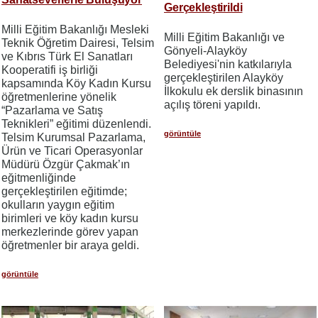
Gerçekleştirildi
Milli Eğitim Bakanlığı Mesleki
Milli Eğitim Bakanlığı ve
Teknik Öğretim Dairesi, Telsim
Gönyeli-Alayköy
ve Kıbrıs Türk El Sanatları
Belediyesi'nin katkılarıyla
Kooperatifi iş birliği
gerçekleştirilen Alayköy
kapsamında Köy Kadın Kursu
İlkokulu ek derslik binasının
öğretmenlerine yönelik
açılış töreni yapıldı.
“Pazarlama ve Satış
Teknikleri” eğitimi düzenlendi.
görüntüle
Telsim Kurumsal Pazarlama,
Ürün ve Ticari Operasyonlar
Müdürü Özgür Çakmak’ın
eğitmenliğinde
gerçekleştirilen eğitimde;
okulların yaygın eğitim
birimleri ve köy kadın kursu
merkezlerinde görev yapan
öğretmenler bir araya geldi.
görüntüle