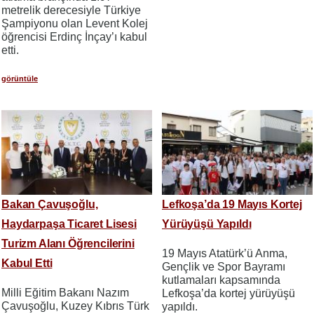
metrelik derecesiyle Türkiye
Şampiyonu olan Levent Kolej
öğrencisi Erdinç İnçay’ı kabul
etti.
görüntüle
Bakan Çavuşoğlu,
Lefkoşa’da 19 Mayıs Kortej
Haydarpaşa Ticaret Lisesi
Yürüyüşü Yapıldı
Turizm Alanı Öğrencilerini
19 Mayıs Atatürk’ü Anma,
Kabul Etti
Gençlik ve Spor Bayramı
kutlamaları kapsamında
Milli Eğitim Bakanı Nazım
Lefkoşa’da kortej yürüyüşü
Çavuşoğlu, Kuzey Kıbrıs Türk
yapıldı.