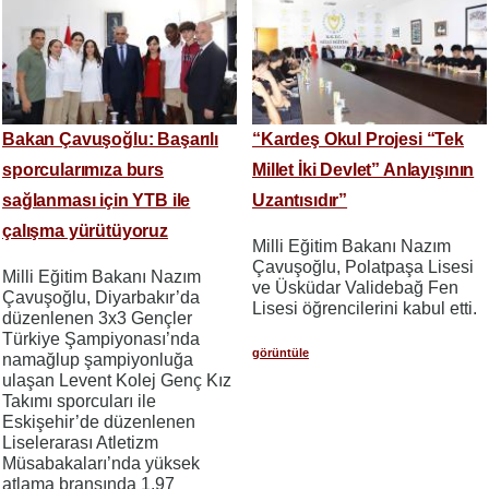
Bakan Çavuşoğlu: Başarılı
“Kardeş Okul Projesi “Tek
sporcularımıza burs
Millet İki Devlet” Anlayışının
sağlanması için YTB ile
Uzantısıdır”
çalışma yürütüyoruz
Milli Eğitim Bakanı Nazım
Çavuşoğlu, Polatpaşa Lisesi
Milli Eğitim Bakanı Nazım
ve Üsküdar Validebağ Fen
Çavuşoğlu, Diyarbakır’da
Lisesi öğrencilerini kabul etti.
düzenlenen 3x3 Gençler
Türkiye Şampiyonası’nda
görüntüle
namağlup şampiyonluğa
ulaşan Levent Kolej Genç Kız
Takımı sporcuları ile
Eskişehir’de düzenlenen
Liselerarası Atletizm
Müsabakaları’nda yüksek
atlama branşında 1.97