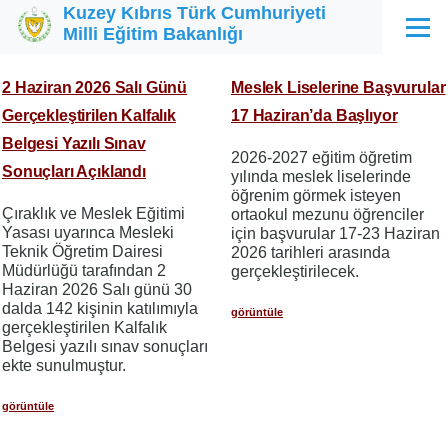
Kuzey Kıbrıs Türk Cumhuriyeti
Ana içeriğe atla
Milli Eğitim Bakanlığı
Menü
2 Haziran 2026 Salı Günü
Meslek Liselerine Başvurular
Gerçekleştirilen Kalfalık
17 Haziran’da Başlıyor
Belgesi Yazılı Sınav
2026-2027 eğitim öğretim
Sonuçları Açıklandı
yılında meslek liselerinde
öğrenim görmek isteyen
Çıraklık ve Meslek Eğitimi
ortaokul mezunu öğrenciler
Yasası uyarınca Mesleki
için başvurular 17-23 Haziran
Teknik Öğretim Dairesi
2026 tarihleri ​​arasında
Müdürlüğü tarafından 2
gerçekleştirilecek.
Haziran 2026 Salı günü 30
dalda 142 kişinin katılımıyla
görüntüle
gerçekleştirilen Kalfalık
Belgesi yazılı sınav sonuçları
ekte sunulmuştur.
görüntüle