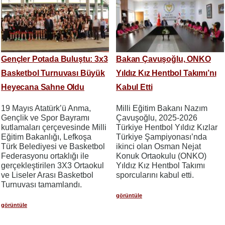
Gençler Potada Buluştu: 3x3
Bakan Çavuşoğlu, ONKO
Basketbol Turnuvası Büyük
Yıldız Kız Hentbol Takımı’nı
Heyecana Sahne Oldu
Kabul Etti
19 Mayıs Atatürk’ü Anma,
Milli Eğitim Bakanı Nazım
Gençlik ve Spor Bayramı
Çavuşoğlu, 2025-2026
kutlamaları çerçevesinde Milli
Türkiye Hentbol Yıldız Kızlar
Eğitim Bakanlığı, Lefkoşa
Türkiye Şampiyonası’nda
Türk Belediyesi ve Basketbol
ikinci olan Osman Nejat
Federasyonu ortaklığı ile
Konuk Ortaokulu (ONKO)
gerçekleştirilen 3X3 Ortaokul
Yıldız Kız Hentbol Takımı
ve Liseler Arası Basketbol
sporcularını kabul etti.
Turnuvası tamamlandı.
görüntüle
görüntüle