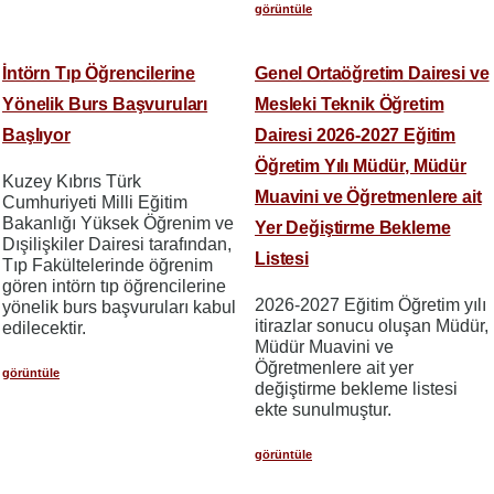
görüntüle
İntörn Tıp Öğrencilerine
Genel Ortaöğretim Dairesi ve
Yönelik Burs Başvuruları
Mesleki Teknik Öğretim
Başlıyor
Dairesi 2026-2027 Eğitim
Öğretim Yılı Müdür, Müdür
Kuzey Kıbrıs Türk
Muavini ve Öğretmenlere ait
Cumhuriyeti Milli Eğitim
Bakanlığı Yüksek Öğrenim ve
Yer Değiştirme Bekleme
Dışilişkiler Dairesi tarafından,
Listesi
Tıp Fakültelerinde öğrenim
gören intörn tıp öğrencilerine
2026-2027 Eğitim Öğretim yılı
yönelik burs başvuruları kabul
itirazlar sonucu oluşan Müdür,
edilecektir.
Müdür Muavini ve
Öğretmenlere ait yer
görüntüle
değiştirme bekleme listesi
ekte sunulmuştur.
görüntüle