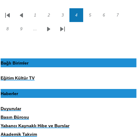
1
2
3
4
5
6
7
Sayfalama
İlk
Önceki
Sayfa
Sayfa
Sayfa
Sayfa
Sayfa
Sayfa
Sayfa
sayfa
sayfa
8
9
…
Sayfa
Sayfa
Sonraki
Son
sayfa
sayfa
Bağlı Birimler
Eğitim Kültür TV
Haberler
Duyurular
Basın Bürosu
Yabancı Kaynaklı Hibe ve Burslar
Akademik Takvim