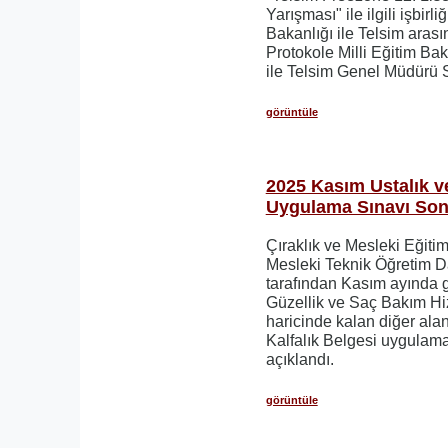
Yarışması" ile ilgili işbirli
Bakanlığı ile Telsim aras
Protokole Milli Eğitim B
ile Telsim Genel Müdürü 
görüntüle
2025 Kasım Ustalık ve
Uygulama Sınavı Sonu
Çıraklık ve Mesleki Eğiti
Mesleki Teknik Öğretim D
tarafından Kasım ayında g
Güzellik ve Saç Bakım Hiz
haricinde kalan diğer alan
Kalfalık Belgesi uygulama
açıklandı.
görüntüle