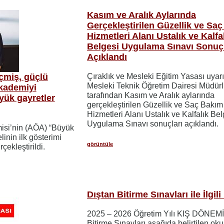
Kasım ve Aralık Aylarında
Gerçekleştirilen Güzellik ve Sa
Hizmetleri Alanı Ustalık ve Kalfa
Belgesi Uygulama Sınavı Sonuçl
Açıklandı
çmiş, güçlü
Çıraklık ve Mesleki Eğitim Yasası uyar
Mesleki Teknik Öğretim Dairesi Müdür
kademiyi
tarafından Kasım ve Aralık aylarında
yük gayretler
gerçekleştirilen Güzellik ve Saç Bakım
Hizmetleri Alanı Ustalık ve Kalfalık Bel
Uygulama Sınavı sonuçları açıklandı.
isi’nin (AÖA) “Büyük
linin ilk gösterimi
görüntüle
ekleştirildi.
Dıştan Bitirme Sınavları ile İlgil
2025 – 2026 Öğretim Yılı KIŞ DÖNEMİ
Bitirme Sınavları aşağıda belirtilen oku