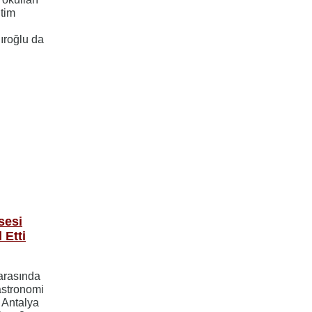
itim
l
ıroğlu da
sesi
 Etti
 arasında
astronomi
 Antalya