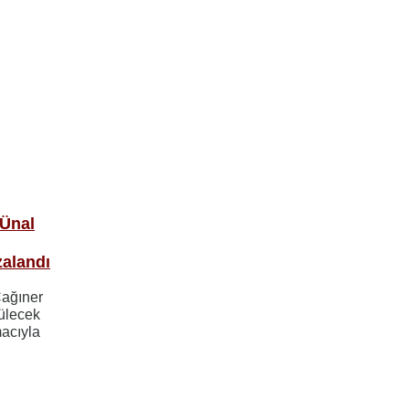
 Ünal
zalandı
Çağıner
ülecek
macıyla