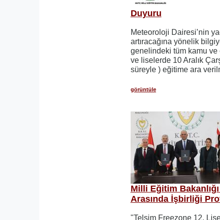
Duyuru
Meteoroloji Dairesi’nin yağ
artıracağına yönelik bilg
genelindeki tüm kamu ve ö
ve liselerde 10 Aralık Ç
süreyle ) eğitime ara verilm
görüntüle
Milli Eğitim Bakanlığı
Arasında İşbirliği Pr
"Telsim Freezone 12. Lise