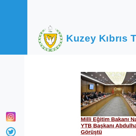
Ana içeriğe atla
Kuzey Kıbrıs T
Milli Eğitim Bakanı 
YTB Başkanı Abdulhad
Görüştü