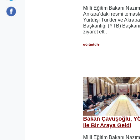
Milli Eğitim Bakanı Nazı
Ankara’daki resmi temasl
Yurtdışı Türkler ve Akraba
Başkanlığı (YTB) Başkanı
ziyaret etti.
görüntüle
Bakan Çavuşoğlu, Y
ile Bir Araya Geldi
Milli Eğitim Bakanı Nazı