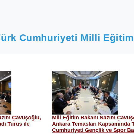
ürk Cumhuriyeti Milli Eğitim
Nazım Çavuşoğlu,
Mili Eğitim Bakanı Nazım Çavuş
i Turus ile
Ankara Temasları Kapsamında T
Cumhuriyeti Gençlik ve Spor Ba