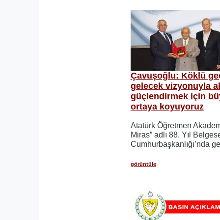
Çavuşoğlu: Köklü ge
gelecek vizyonuyla a
güçlendirmek için bü
ortaya koyuyoruz
Atatürk Öğretmen Akadem
Miras” adlı 88. Yıl Belgese
Cumhurbaşkanlığı’nda gerç
görüntüle