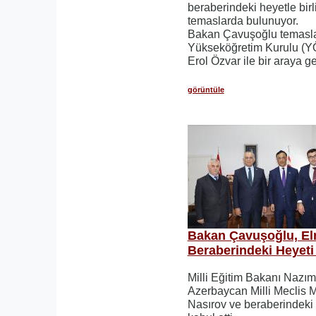
beraberindeki heyetle bir
temaslarda bulunuyor.
Bakan Çavuşoğlu temasl
Yükseköğretim Kurulu (YÖ
Erol Özvar ile bir araya ge
görüntüle
Bakan Çavuşoğlu, El
Beraberindeki Heyeti 
Milli Eğitim Bakanı Nazı
Azerbaycan Milli Meclis M
Nasırov ve beraberindek