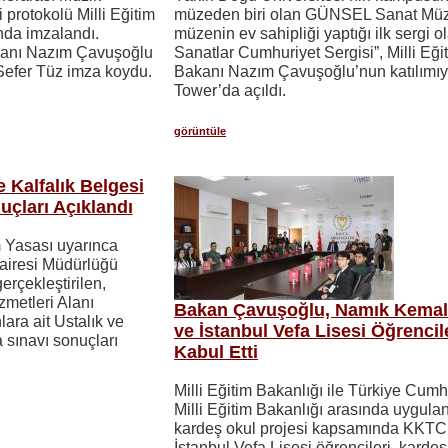
ği protokolü Milli Eğitim
müzeden biri olan GÜNSEL Sanat Müz
ında imzalandı.
müzenin ev sahipliği yaptığı ilk sergi o
akanı Nazım Çavuşoğlu
Sanatlar Cumhuriyet Sergisi”, Milli Eği
Sefer Tüz imza koydu.
Bakanı Nazım Çavuşoğlu’nun katılımıy
Tower’da açıldı.
görüntüle
 Kalfalık Belgesi
çları Açıklandı
m Yasası uyarınca
airesi Müdürlüğü
erçekleştirilen,
metleri Alanı
Bakan Çavuşoğlu, Namık Kemal 
lara ait Ustalık ve
ve İstanbul Vefa Lisesi Öğrencil
 sınavı sonuçları
Kabul Etti
Milli Eğitim Bakanlığı ile Türkiye Cumh
Milli Eğitim Bakanlığı arasında uygula
kardeş okul projesi kapsamında KKTC
İstanbul Vefa Lisesi öğrencileri, kardeş