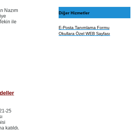
an Nazım
Diğer Hizmetler
iye
ekin ile
E-Posta Tanımlama Formu
Okullara Özel WEB Sayfası
deller
 21-25
sı
isi
 katıldı.