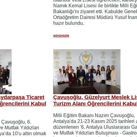
Namık Kemal Lisesi ile birlikte Milli Eğ
Bakanlığı’nı ziyaret etti. Kabulde Gene
Ortaöğretim Dairesi Müdürü Yusuf İnan
hazır bulundu.
görüntüle
ydarpaşa Ticaret
Çavuşoğlu, Güzelyurt Meslek Li
ğrencilerini Kabul
Turizm Alanı Öğrencilerini Kabul
Milli Eğitim Bakanı Nazım Çavuşoğlu,
Antalya'da 21-23 Kasım 2025 tarihleri
 Çavuşoğlu, 6.
düzenlenen '6. Antalya Uluslararası G
e Mutfak Yıldızları
ve Mutfak Yıldızları Buluşması - Gastro
a’da 10'u altın olmak