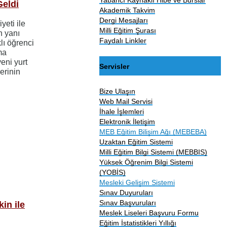
Geldi
Akademik Takvim
Dergi Mesajları
eti ile
Milli Eğitim Şurası
n yanı
Faydalı Linkler
lı öğrenci
ma
eni yurt
Servisler
erinin
Bize Ulaşın
Web Mail Servisi
İhale İşlemleri
Elektronik İletişim
MEB Eğitim Bilişim Ağı (MEBEBA)
Uzaktan Eğitim Sistemi
Milli Eğitim Bilgi Sistemi (MEBBIS)
Yüksek Öğrenim Bilgi Sistemi
(YOBİS)
Mesleki Gelişim Sistemi
Sınav Duyuruları
Sınav Başvuruları
in ile
Meslek Liseleri Başvuru Formu
Eğitim İstatistikleri Yıllığı