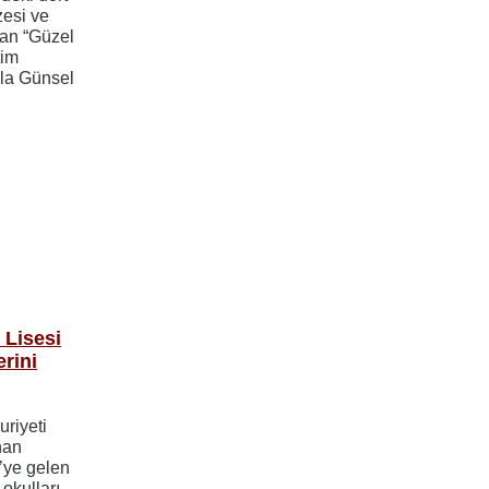
esi ve
lan “Güzel
tim
la Günsel
Lisesi
erini
uriyeti
nan
’ye gelen
 okulları