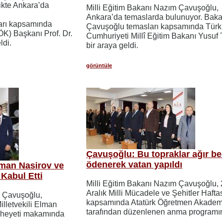
likte Ankara’da
Milli Eğitim Bakanı Nazım Çavuşoğlu,
Ankara’da temaslarda bulunuyor. Bak
arı kapsamında
Çavuşoğlu temasları kapsamında Türk
K) Başkanı Prof. Dr.
Cumhuriyeti Millî Eğitim Bakanı Yusuf T
ldi.
bir araya geldi.
görüntüle
Çavuşoğlu: Bu topraklar ağır be
ödenerek vatan yapıldı
man Nasirov ve
Kabul Etti
Milli Eğitim Bakanı Nazım Çavuşoğlu,
Aralık Milli Mücadele ve Şehitler Hafta
m Çavuşoğlu,
kapsamında Atatürk Öğretmen Akadem
illetvekili Elman
tarafından düzenlenen anma programına
i heyeti makamında