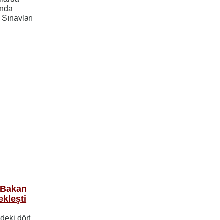
ında
e Sınavları
ı Bakan
ekleşti
deki dört