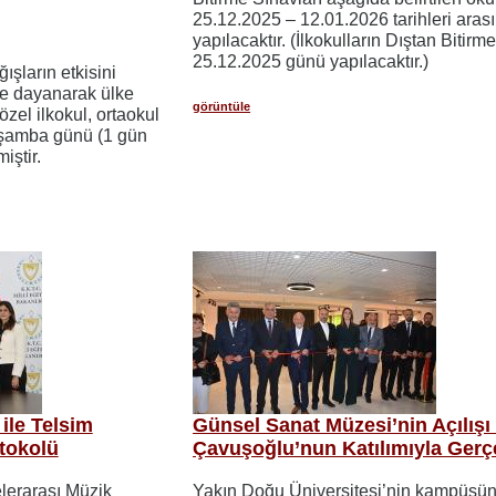
25.12.2025 – 12.01.2026 tarihleri aras
yapılacaktır. (İlkokulların Dıştan Bitirm
25.12.2025 günü yapılacaktır.)
ışların etkisini
iye dayanarak ülke
görüntüle
zel ilkokul, ortaokul
arşamba günü (1 gün
iştir.
 ile Telsim
Günsel Sanat Müzesi’nin Açılış
otokolü
Çavuşoğlu’nun Katılımıyla Gerç
lerarası Müzik
Yakın Doğu Üniversitesi’nin kampüsün