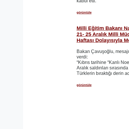
kabul etti.
görüntüle
Milli Eğitim Bakanı 
21- 25 Aralık Milli Mü
Haftası Dolayısıyla M
Bakan Çavuşoğlu, mesajın
verdi:
“Kıbrıs tarihine “Kanlı No
Aralık saldırıları sırasında
Türklerin bıraktığı derin a
görüntüle