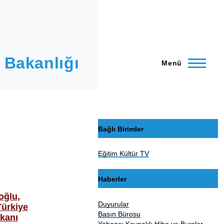
 Bakanlığı
Menü
Bağlı Birimler
Eğitim Kültür TV
Haberler
oğlu,
Duyurular
ürkiye
Basın Bürosu
kanı
Yabancı Kaynaklı Hibe ve Burslar