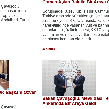
Osman Aşkın Bak ile Bir Araya 
m Çavuşoğlu,
arı kapsamında
Görüşmede Kuzey Kıbrıs Türk Cumhuriy
 Topluluklar
Türkiye arasında yürütülen çalışmaları
 Abdulhadi Turus’u
sıra, Türkiye ile KKTC arasında karşılık
hareketliliğinde yaşanan yurt ve barın
sorunlarının çözümlenmesi, KKTC’ye y
yatırımları ve mevcut yurtların kapasitel
artırılması konuları ele alındı.
görüntüle
ÖK Başkanı Özvar
Bakan Çavuşoğlu, Mevkidaşı Tek
Ankara’da Bir Araya Geldi
m Çavuşoğlu