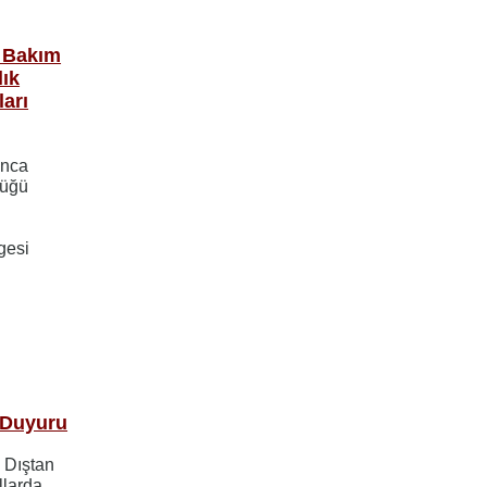
ç Bakım
lık
arı
ınca
lüğü
gesi
i Duyuru
 Dıştan
llarda