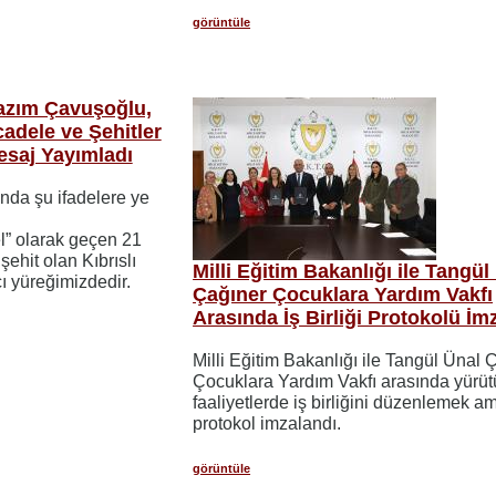
görüntüle
Nazım Çavuşoğlu,
cadele ve Şehitler
esaj Yayımladı
da şu ifadelere ye
el” olarak geçen 21
 şehit olan Kıbrıslı
Milli Eğitim Bakanlığı ile Tangül
cı yüreğimizdedir.
Çağıner Çocuklara Yardım Vakfı
Arasında İş Birliği Protokolü İm
Milli Eğitim Bakanlığı ile Tangül Ünal 
Çocuklara Yardım Vakfı arasında yürüt
faaliyetlerde iş birliğini düzenlemek a
protokol imzalandı.
görüntüle