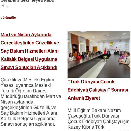
beraberindeki heyeti kabul
etti.
görüntüle
Mart ve Nisan Aylarında
Gerçekleştirilen Güzellik ve
Saç Bakım Hizmetleri Alanı
Kalfalık Belgesi Uygulama
Sınavı Sonuçları Açıklandı
Çıraklık ve Mesleki Eğitim
“Türk Dünyası Çocuk
Yasası uyarınca Mesleki
Edebiyatı Çalıştayı” Sonrası
Teknik Öğretim Dairesi
Müdürlüğü tarafından Mart ve
Anlamlı Ziyaret
Nisan aylarında
gerçekleştirilen Güzellik ve
Milli Eğitim Bakanı Nazım
Saç Bakım Hizmetleri Alanı
Çavuşoğlu,Türk Dünyası
Kalfalık Belgesi Uygulama
Çocuk Edebiyatı Çalıştayı için
Sınavı sonuçları açıklandı.
Kuzey Kıbrıs Türk