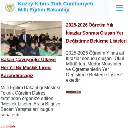
Kuzey Kıbrıs Türk Cumhuriyeti
Ana içeriğe atla
Milli Eğitim Bakanlığı
Menü
2025-2026 Öğretim Yılı
İtirazlar Sonrası Oluşan Yer
Değiştirme Bekleme Listeleri
2025-2026 Öğretim Yılına ait
itirazlar sonucu oluşan "Okul
Bakan Çavuşoğlu: Ülkeye
Müdürleri, Müdür Muavinleri
Her Yıl Bir Meslek Lisesi
ve Öğretmenlerin Yer
Değiştirme Bekleme Listesi"
Kazandıracağız
ektedir.
Milli Eğitim Bakanlığı Mesleki
görüntüle
Teknik Öğretim Dairesi
tarafından organize edilen
“Meslek Liseleri Arası Bilgi ve
Beceri Yarışmaları” bugün
sona erdi.
görüntüle