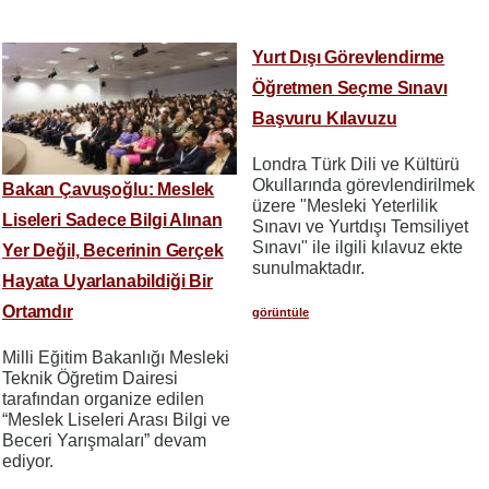
Yurt Dışı Görevlendirme
Öğretmen Seçme Sınavı
Başvuru Kılavuzu
Londra Türk Dili ve Kültürü
Okullarında görevlendirilmek
Bakan Çavuşoğlu: Meslek
üzere "Mesleki Yeterlilik
Liseleri Sadece Bilgi Alınan
Sınavı ve Yurtdışı Temsiliyet
Sınavı" ile ilgili kılavuz ekte
Yer Değil, Becerinin Gerçek
sunulmaktadır.
Hayata Uyarlanabildiği Bir
Ortamdır
görüntüle
Milli Eğitim Bakanlığı Mesleki
Teknik Öğretim Dairesi
tarafından organize edilen
“Meslek Liseleri Arası Bilgi ve
Beceri Yarışmaları” devam
ediyor.