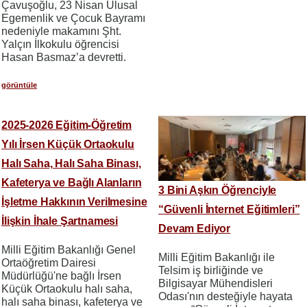
Çavuşoğlu, 23 Nisan Ulusal
Egemenlik ve Çocuk Bayramı
nedeniyle makamını Şht.
Yalçın İlkokulu öğrencisi
Hasan Basmaz’a devretti.
görüntüle
2025-2026 Eğitim-Öğretim
Yılı İrsen Küçük Ortaokulu
Halı Saha, Halı Saha Binası,
Kafeterya ve Bağlı Alanların
3 Bini Aşkın Öğrenciyle
İşletme Hakkının Verilmesine
“Güvenli İnternet Eğitimleri”
İlişkin İhale Şartnamesi
Devam Ediyor
Milli Eğitim Bakanlığı Genel
Milli Eğitim Bakanlığı ile
Ortaöğretim Dairesi
Telsim iş birliğinde ve
Müdürlüğü'ne bağlı İrsen
Bilgisayar Mühendisleri
Küçük Ortaokulu halı saha,
Odası'nın desteğiyle hayata
halı saha binası, kafeterya ve