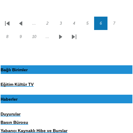
…
2
3
4
5
6
7
Sayfalama
İlk
Önceki
Sayfa
Sayfa
Sayfa
Sayfa
Sayfa
Sayfa
sayfa
sayfa
8
9
10
…
Sayfa
Sayfa
Sayfa
Sonraki
Son
sayfa
sayfa
Bağlı Birimler
Eğitim Kültür TV
Haberler
Duyurular
Basın Bürosu
Yabancı Kaynaklı Hibe ve Burslar