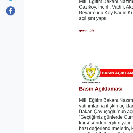
Milli Eğitim Bakanı Nazım
Gaziköy, İncirli, Vadili, 
Beyarmudu Köy Kadın Kurs
açılışını yaptı.
görüntüle
Basın Açıklaması
Milli Eğitim Bakanı Nazı
yatırımlarına ilişkin açıkl
Bakan Çavuşoğlu’nun açık
“Geçtiğimiz günlerde Cum
kürsüsünden eğitim yatırım
bazı değerlendirmelerin,