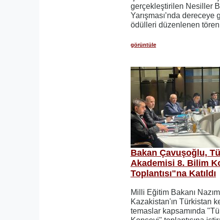
gerçekleştirilen Nesiller 
Yarışması’nda dereceye g
ödülleri düzenlenen törenl
görüntüle
Bakan Çavuşoğlu, Tü
Akademisi 8. Bilim K
Toplantısı"na Katıldı
Milli Eğitim Bakanı Nazı
Kazakistan'ın Türkistan ke
temaslar kapsamında "Tür