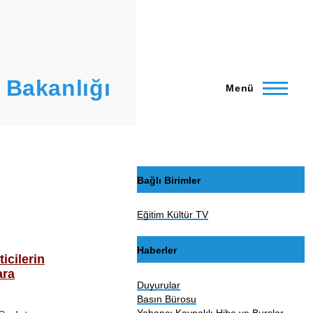
 Bakanlığı
Menü
Bağlı Birimler
Eğitim Kültür TV
Haberler
icilerin
ara
Duyurular
Basın Bürosu
Yabancı Kaynaklı Hibe ve Burslar