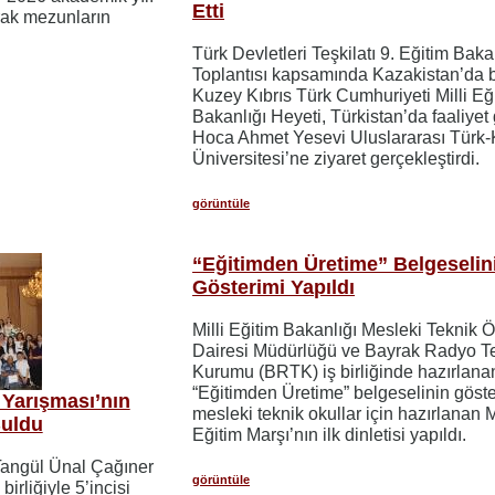
Etti
rak mezunların
Türk Devletleri Teşkilatı 9. Eğitim Baka
Toplantısı kapsamında Kazakistan’da 
Kuzey Kıbrıs Türk Cumhuriyeti Milli Eğ
Bakanlığı Heyeti, Türkistan’da faaliyet
Hoca Ahmet Yesevi Uluslararası Türk
Üniversitesi’ne ziyaret gerçekleştirdi.
görüntüle
“Eğitimden Üretime” Belgeselin
Gösterimi Yapıldı
Milli Eğitim Bakanlığı Mesleki Teknik 
Dairesi Müdürlüğü ve Bayrak Radyo T
Kurumu (BRTK) iş birliğinde hazırlana
“Eğitimden Üretime” belgeselinin göste
 Yarışması’nın
mesleki teknik okullar için hazırlanan 
Buldu
Eğitim Marşı’nın ilk dinletisi yapıldı.
 Tangül Ünal Çağıner
görüntüle
irliğiyle 5’incisi