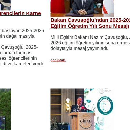
rencilerin Karne
Bakan Çavuşoğlu’ndan 2025-20
Eğitim Öğretim Yılı Sonu Mesajı
e başlayan 2025-2026
rin dağıtılmasıyla
Milli Eğitim Bakanı Nazım Çavuşoğlu,
2026 eğitim öğretim yılının sona ermes
m Çavuşoğlu, 2025-
dolayısıyla mesaj yayımladı.
nın tamamlanması
sesi öğrencilerinin
görüntüle
ldı ve karneleri verdi.