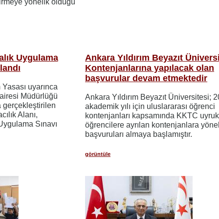
ndirmeye yönelik olduğu
talık Uygulama
Ankara Yıldırım Beyazıt Üniversi
landı
Kontenjanlarına yapılacak olan
başvurular devam etmektedir
m Yasası uyarınca
airesi Müdürlüğü
Ankara Yıldırım Beyazıt Üniversitesi;
 gerçekleştirilen
akademik yılı için uluslararası öğrenci
cılık Alanı,
kontenjanları kapsamında KKTC uyruk
k Uygulama Sınavı
öğrencilere ayrılan kontenjanlara yöne
başvuruları almaya başlamıştır.
görüntüle