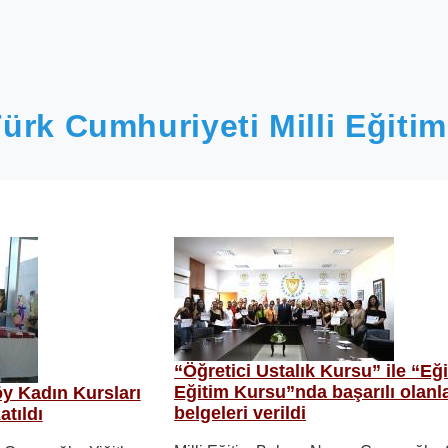
ürk Cumhuriyeti Milli Eğitim
“Öğretici Ustalık Kursu” ile “Eğit
Eğitim Kursu”nda başarılı olanl
y Kadın Kursları
belgeleri verildi
atıldı