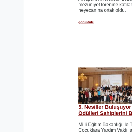
mezuniyet törenine katıla
heyecanına ortak oldu.
görüntüle
5. Nesiller Buluşuyor
Ödülleri Sahiplerini 
Milli Eğitim Bakanlığı ile
Çocuklara Yardım Vakfı iş b