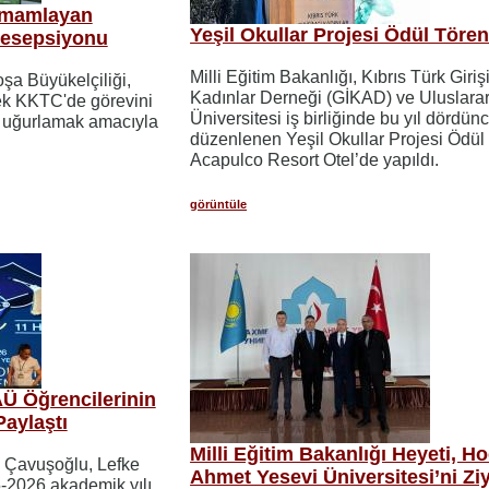
amamlayan
Yeşil Okullar Projesi Ödül Tören
Resepsiyonu
Milli Eğitim Bakanlığı, Kıbrıs Türk Giriş
şa Büyükelçiliği,
Kadınlar Derneği (GİKAD) ve Uluslarar
rek KKTC'de görevini
Üniversitesi iş birliğinde bu yıl dördün
 uğurlamak amacıyla
düzenlenen Yeşil Okullar Projesi Ödül
Acapulco Resort Otel’de yapıldı.
görüntüle
Ü Öğrencilerinin
Paylaştı
Milli Eğitim Bakanlığı Heyeti, H
m Çavuşoğlu, Lefke
Ahmet Yesevi Üniversitesi’ni Zi
5-2026 akademik yılı