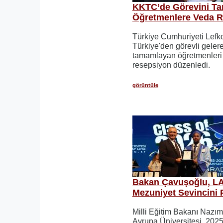
KKTC’de Görevini T
Öğretmenlere Veda 
Türkiye Cumhuriyeti Lefko
Türkiye'den görevli gele
tamamlayan öğretmenleri
resepsiyon düzenledi.
görüntüle
Bakan Çavuşoğlu, LA
Mezuniyet Sevincini 
Milli Eğitim Bakanı Nazı
Avrupa Üniversitesi, 202