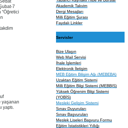
 Sedat
Akademik Takvim
 Şubat-7
Dergi Mesajları
n “Öğretici
Milli Eğitim Şurası
en
Faydalı Linkler
 takdim
Servisler
Bize Ulaşın
Web Mail Servisi
İhale İşlemleri
Elektronik İletişim
MEB Eğitim Bilişim Ağı (MEBEBA)
Uzaktan Eğitim Sistemi
Milli Eğitim Bilgi Sistemi (MEBBIS)
Yüksek Öğrenim Bilgi Sistemi
uf
(YOBİS)
de yaşanan
Mesleki Gelişim Sistemi
 yaptı.
Sınav Duyuruları
Sınav Başvuruları
Meslek Liseleri Başvuru Formu
Eğitim İstatistikleri Yıllığı