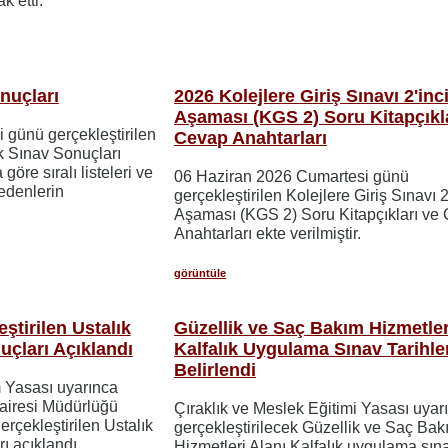
k etti.
nuçları
2026 Kolejlere Giriş Sınavı 2'inc
Aşaması (KGS 2) Soru Kitapçıkla
 günü gerçekleştirilen
Cevap Anahtarları
k Sınav Sonuçları
re sıralı listeleri ve
06 Haziran 2026 Cumartesi günü
 edenlerin
gerçekleştirilen Kolejlere Giriş Sınavı 2
Aşaması (KGS 2) Soru Kitapçıkları ve
Anahtarları ekte verilmiştir.
görüntüle
ştirilen Ustalık
Güzellik ve Saç Bakım Hizmetler
çları Açıklandı
Kalfalık Uygulama Sınav Tarihle
Belirlendi
m Yasası uyarınca
airesi Müdürlüğü
Çıraklık ve Meslek Eğitimi Yasası uyar
rçekleştirilen Ustalık
gerçekleştirilecek Güzellik ve Saç Bak
ı açıklandı.
Hizmetleri Alanı Kalfalık uygulama sınav