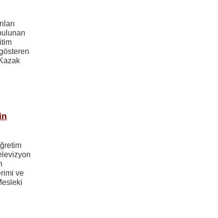
nları
bulunan
itim
 gösteren
-Kazak
in
Öğretim
elevizyon
n
rimi ve
Mesleki