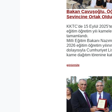
Bakan Çavuşoğlu, Öğ
Sevincine Ortak Oldu
KKTC'de 15 Eylül 2025’t
eğitim öğretim yılı karnele
tamamlandı.
Milli Eğitim Bakanı Nazı
2026 eğitim öğretim yılı
dolayısıyla Cumhuriyet Li
karne dağıtım törenine katı
görüntüle