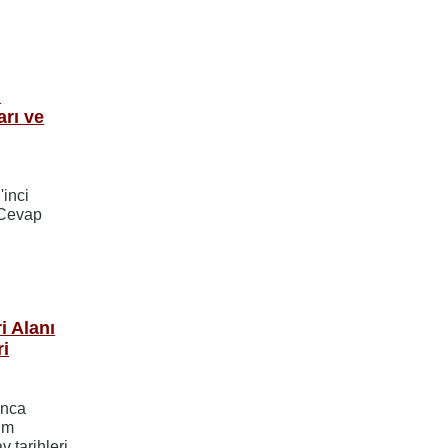
i
rı ve
'inci
 Cevap
i Alanı
ri
ınca
ım
 tarihleri