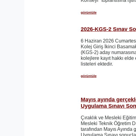
Konseyi" toplantısına iştira
görüntüle
2026-KGS-2 Sınav So
6 Haziran 2026 Cumartesi
Kolej Giriş İkinci Basama
(KGS-2) aday numarasına gö
kolejlere kayıt hakkı elde
listeleri ektedir.
görüntüle
Mayıs ayında gerçekle
Uygulama Sınavı Sonu
Çıraklık ve Mesleki Eğiti
Mesleki Teknik Öğretim D
tarafından Mayıs Ayında ge
Uygulama Sınavı sonuçlar