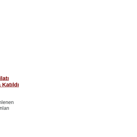
latı
 Katıldı
enlenen
nları