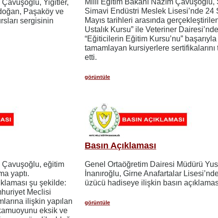
Milli Eğitim Bakanı Nazım Çavuşoğlu,
 Çavuşoğlu, Yiğitler,
Simavi Endüstri Meslek Lisesi’nde 24
Akdoğan, Paşaköy ve
Mayıs tarihleri arasında gerçekleştirile
ları sergisinin
Ustalık Kursu” ile Veteriner Dairesi’nd
“Eğiticilerin Eğitim Kursu’nu” başarıyla
tamamlayan kursiyerlere sertifikalarını
etti.
görüntüle
Basın Açıklaması
m Çavuşoğlu, eğitim
Genel Ortaöğretim Dairesi Müdürü Yus
ama yaptı.
İnanıroğlu, Girne Anafartalar Lisesi’n
laması şu şekilde:
üzücü hadiseye ilişkin basın açıklaması
huriyet Meclisi
larına ilişkin yapılan
görüntüle
 kamuoyunu eksik ve