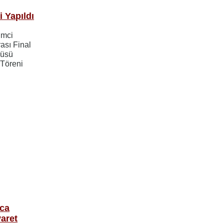
i Yapıldı
imci
ası Final
cüsü
 Töreni
oca
yaret