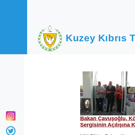
Ana içeriğe atla
Kuzey Kıbrıs T
Bakan Çavuşoğlu, Kö
Sergisinin Açılışına K