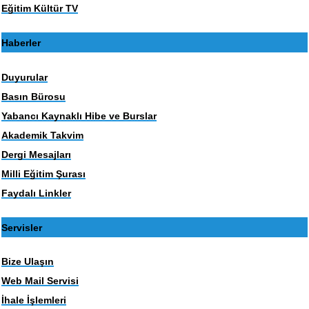
Eğitim Kültür TV
Haberler
Duyurular
Basın Bürosu
Yabancı Kaynaklı Hibe ve Burslar
Akademik Takvim
Dergi Mesajları
Milli Eğitim Şurası
Faydalı Linkler
Servisler
Bize Ulaşın
Web Mail Servisi
İhale İşlemleri