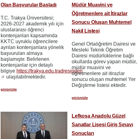
Olan Başvurular Başladı
Müdür Muavini ve
Öğretmenlere ait İtirazlar
T.C. Trakya Üniversitesi;
Sonucu Oluşan Muhtemel
2026-2027 akademik yılı için
uluslararası öğrenci
Nakil Listesi
kontenjanları kapsamında
KKTC uyruklu öğrencilere
Genel Ortaöğretim Dairesi ve
ayrılan kontenjanlara yönelik
Mesleki Teknik Öğretim
başvuruları almaya
Dairesi müdürlüklerine bağlı
başlamıştır. Belirlenen
okullarda görev yapan müdür,
kontenjanlar için detaylı
müdür muavini ve
bilgiye
https://trakya.edu.tradresinden
öğretmenlere ait itirazlar
ulaşılabilmektedir.
sonucu oluşan muhtemel Yer
Değiştirme listesi ektedir.
görüntüle
görüntüle
Lefkoşa Anadolu Güzel
Sanatlar Lisesi Giriş Sınavı
Sonuçları