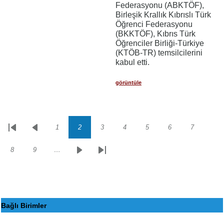
Federasyonu (ABKTÖF),
Birleşik Krallık Kıbrıslı Türk
Öğrenci Federasyonu
(BKKTÖF), Kıbrıs Türk
Öğrenciler Birliği-Türkiye
(KTÖB-TR) temsilcilerini
kabul etti.
görüntüle
1
2
3
4
5
6
7
Sayfalama
İlk
Önceki
Sayfa
Sayfa
Sayfa
Sayfa
Sayfa
Sayfa
Sayfa
sayfa
sayfa
8
9
…
Sayfa
Sayfa
Sonraki
Son
sayfa
sayfa
Bağlı Birimler