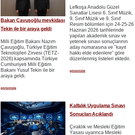
Lefkoşa Anadolu Güzel
Sanatlar Lisesi 6. Sınıf Müzik,
9. Sınıf Müzik ve 9. Sınıf
Bakan Çavuşoğlu mevkidaşı
Resim bölümleri için 24-25-26
Tekin ile bir araya geldi
Haziran 2026 tarihlerinde
yapılan akademik sınav ve
yetenek sınavı sonuçlarının
Milli Eğitim Bakanı Nazım
aday numarasına ve "kayıt
Çavuşoğlu, Türkiye Eğitim
hakkı elde edenlere" göre
Teknolojileri Zirvesi (TETZ-
düzenlenmiş listeleri ektedir.
2026) kapsamında Türkiye
Cumhuriyeti Milli Eğitim
Bakanı Yusuf Tekin ile bir
görüntüle
araya geldi.
görüntüle
Kalfalık Uygulama Sınavı
Sonuçları Açıklandı
Çıraklık ve Mesleki Eğitim
Yasası uyarınca Mesleki