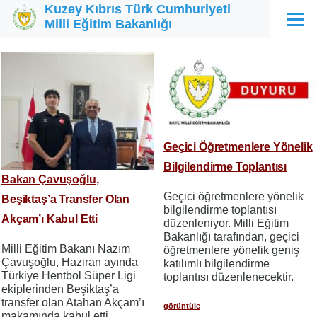
Kuzey Kıbrıs Türk Cumhuriyeti
Ana içeriğe atla
Milli Eğitim Bakanlığı
Menü
Geçici Öğretmenlere Yönelik
Bilgilendirme Toplantısı
Bakan Çavuşoğlu,
Geçici öğretmenlere yönelik
Beşiktaş’a Transfer Olan
bilgilendirme toplantısı
Akçam’ı Kabul Etti
düzenleniyor. Milli Eğitim
Bakanlığı tarafından, geçici
Milli Eğitim Bakanı Nazım
öğretmenlere yönelik geniş
Çavuşoğlu, Haziran ayında
katılımlı bilgilendirme
Türkiye Hentbol Süper Ligi
toplantısı düzenlenecektir.
ekiplerinden Beşiktaş’a
transfer olan Atahan Akçam’ı
görüntüle
makamında kabul etti.