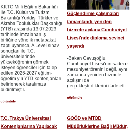
KKTC Milli Eğitim Bakanlığı
ile T.C. Kültür ve Turizm
Güçlendirme çalışmaları
Bakanlığı Yurtdışı Türkler ve
tamamlandı, yeniden
Akraba Topluluklar Başkanlığı
(YTB) arasında 13.07.2023
hizmete açılana Cumhuriyet
tarihinde imzalanan iş
Lisesi’nde diploma sevinci
birliğine yönelik mutabakat
zaptı uyarınca, A Level sınav
yaşandı
sonuçları ile T.C.
üniversitelerinde
-Bakan Çavuşoğlu,
yükseköğrenim görmek
Cumhuriyet Lisesi'nin sadece
isteyen öğrenciler için talep
mezuniyet törenini değil, aynı
edilen 2026-2027 eğitim-
zamanda yeniden hizmete
öğretim yılı YTB kontenjanları
açılışını da
belirlenerek tarafımıza
gerçekleştirdiklerini ifade etti.
bildirilmiştir.
görüntüle
görüntüle
T.C. Trakya Üniversitesi
GOÖD ve MTÖD
Kontenjanlarına Yapılacak
Müdürlüklerine Bağlı Müdür,