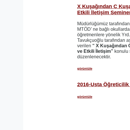
X Kuşağından C Kuşa
Etkili İletişim Seminer
Müdürlüğümüz tarafında
MTÖD’ ne bağlı okullarda
öğretmenlere yönelik Yrd.
Tavukçuoğlu tarafından aş
verilen
“ X Kuşağından 
ve Etkili İletişim”
konulu 
düzenlenecektir.
görüntüle
2016-Usta Öğreticilik
görüntüle