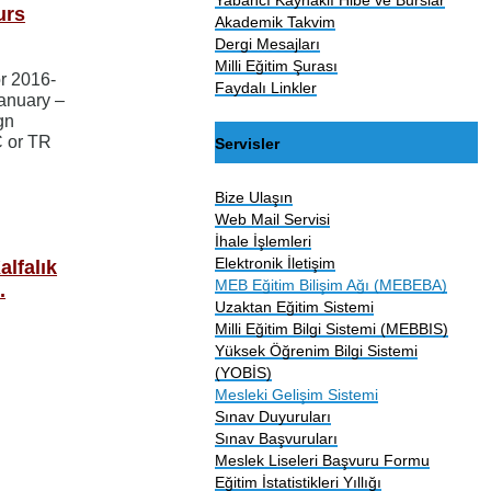
urs
Akademik Takvim
Dergi Mesajları
Milli Eğitim Şurası
r 2016-
Faydalı Linkler
anuary –
gn
C or TR
Servisler
Bize Ulaşın
Web Mail Servisi
İhale İşlemleri
Elektronik İletişim
alfalık
MEB Eğitim Bilişim Ağı (MEBEBA)
.
Uzaktan Eğitim Sistemi
Milli Eğitim Bilgi Sistemi (MEBBIS)
Yüksek Öğrenim Bilgi Sistemi
(YOBİS)
Mesleki Gelişim Sistemi
Sınav Duyuruları
Sınav Başvuruları
Meslek Liseleri Başvuru Formu
Eğitim İstatistikleri Yıllığı