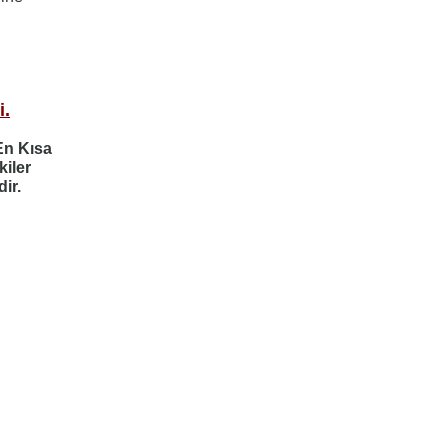
i.
En Kısa
iler
ir.