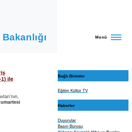
 Bakanlığı
Menü
riş
Bağlı Birimler
1) ile
Eğitim Kültür TV
vları’nın,
Cumartesi
Haberler
Duyurular
Basın Bürosu
Yabancı Kaynaklı Hibe ve Burslar