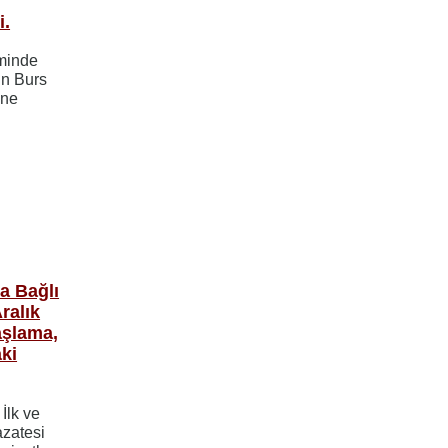
i.
eminde
in Burs
ine
na Bağlı
ralık
aşlama,
aki
İlk ve
azatesi