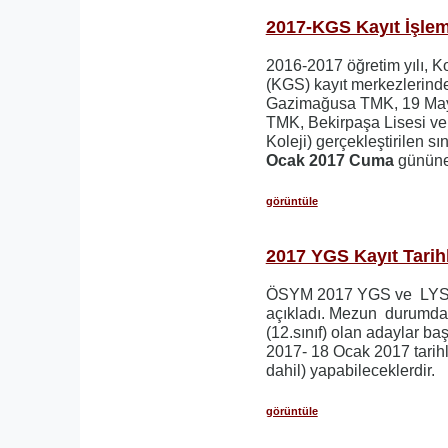
2017-KGS Kayıt İşleml
2016-2017 öğretim yılı, Ko
(KGS) kayıt merkezlerinde
Gazimağusa TMK, 19 May
TMK, Bekirpaşa Lisesi ve 
Koleji) gerçekleştirilen sı
Ocak 2017 Cuma
gününe 
görüntüle
2017 YGS Kayıt Tarihl
ÖSYM 2017 YGS ve LYS sı
açıkladı. Mezun durumdak
(12.sınıf) olan adaylar ba
2017- 18 Ocak 2017 tarihle
dahil) yapabileceklerdir.
görüntüle