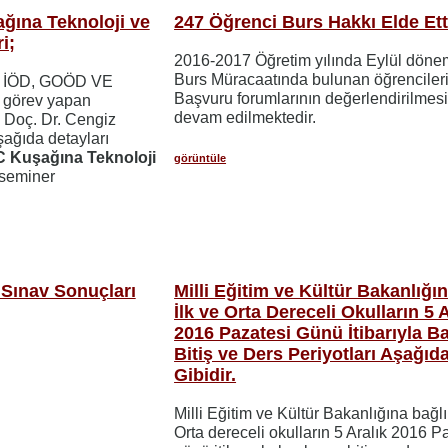
ğına Teknoloji ve
247 Öğrenci Burs Hakkı Elde Ett
i;
2016-2017 Öğretim yılında Eylül dön
Burs Müracaatında bulunan öğrenciler
n İÖD, GOÖD VE
Başvuru forumlarının değerlendirilmes
 görev yapan
devam edilmektedir.
 Doç. Dr. Cengiz
ağıda detayları
C Kuşağına Teknoloji
görüntüle
seminer
 Sınav Sonuçları
Milli Eğitim ve Kültür Bakanlığı
İlk ve Orta Dereceli Okulların 5 A
2016 Pazatesi Günü İtibarıyla B
Bitiş ve Ders Periyotları Aşağıd
Gibidir.
Milli Eğitim ve Kültür Bakanlığına bağlı 
Orta dereceli okulların 5 Aralık 2016 P