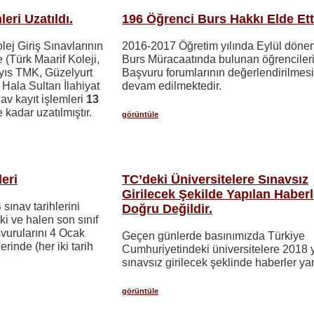
eri Uzatıldı.
196 Öğrenci Burs Hakkı Elde Ett
lej Giriş Sınavlarının
2016-2017 Öğretim yılında Eylül dön
 (Türk Maarif Koleji,
Burs Müracaatında bulunan öğrenciler
ıs TMK, Güzelyurt
Başvuru forumlarının değerlendirilmes
Hala Sultan İlahiyat
devam edilmektedir.
nav kayıt işlemleri
13
kadar uzatılmıştır.
görüntüle
eri
TC’deki Üniversitelere Sınavsız
Girilecek Şekilde Yapılan Haberl
nav tarihlerini
Doğru Değildir.
i ve halen son sınıf
şvurularını 4 Ocak
Geçen günlerde basınımızda Türkiye
rinde (her iki tarih
Cumhuriyetindeki üniversitelere 2018 y
sınavsız girilecek şeklinde haberler yan
görüntüle