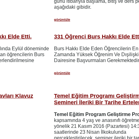
günü itibarıyla başlama, bitiş ve ders pe
aşağıdaki gibidir.
görüntüle
ı Elde Etti.
331 Öğrenci Burs Hakkı Elde Ett
lında Eylül döneminde
Burs Hakkı Elde Eden Öğrencilerin En
n öğrencilerin Burs
Zamanda Yüksek Öğrenim Ve Dışilişki
erlendirilmesine
Dairesine Başvurmaları Gerekmektedi
görüntüle
avları Klavuz
Temel Eğitim Programı Geliştir
Semineri İleriki Bir Tarihe Ertele
Temel Eğitim Program Geliştirme Pro
kapsamında 4 yaş ve anasınıfı öğretme
yönelik 21 Kasım 2016 (Pazartesi) 14:
saatlerinde 23 Nisan İlkokulunda
gerçekleştirilecek seminer ileriki bir ta