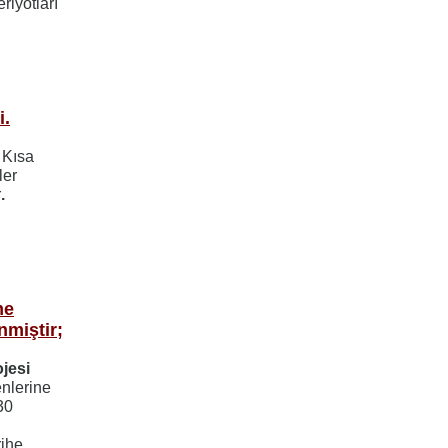
riyotları
i.
 Kısa
ler
r
.
me
nmiştir;
jesi
nlerine
30
rihe