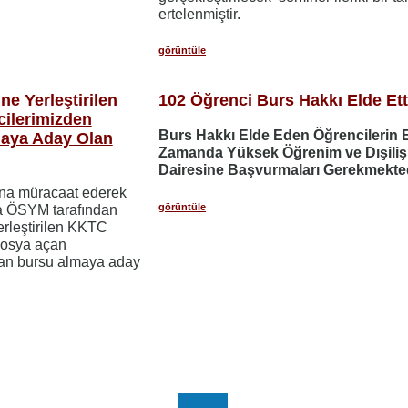
ertelenmiştir.
görüntüle
ne Yerleştirilen
102 Öğrenci Burs Hakkı Elde Ett
cilerimizden
Burs Hakkı Elde Eden Öğrencilerin 
aya Aday Olan
Zamanda Yüksek Öğrenim ve Dışilişk
Dairesine Başvurmaları Gerekmekted
 müracaat ederek
görüntüle
a ÖSYM tarafından
erleştirilen KKTC
dosya açan
jan bursu almaya aday