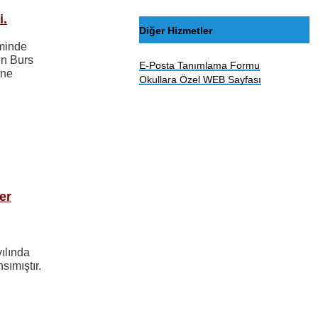
i.
Diğer Hizmetler
eminde
in Burs
E-Posta Tanımlama Formu
ine
Okullara Özel WEB Sayfası
er
ılında
sımıştır.