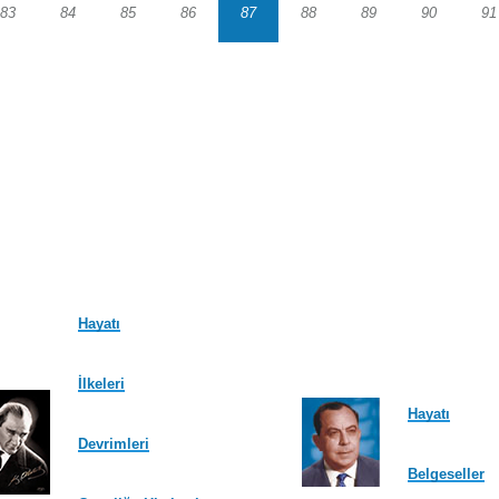
83
84
85
86
87
88
89
90
91
Sayfa
Sayfa
Sayfa
Sayfa
Sayfa
Sayfa
Sayfa
Sayfa
S
Hayatı
İlkeleri
Hayatı
Devrimleri
Belgeseller