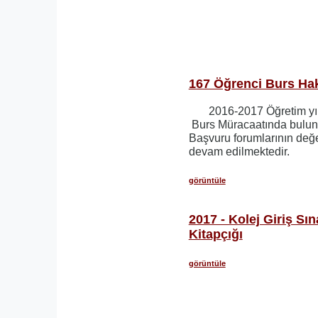
167 Öğrenci Burs Hakk
2016-2017 Öğretim yı
Burs Müracaatında buluna
Başvuru forumlarının değ
devam edilmektedir.
görüntüle
2017 - Kolej Giriş Sın
Kitapçığı
görüntüle