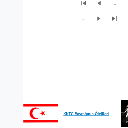
…
Sayfalama
İlk
Önceki
sayfa
sayfa
…
Sonraki
Son
sayfa
sayfa
KKTC Bayrağının Ölçüleri