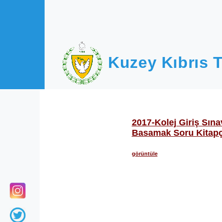
Ana içeriğe atla
Kuzey Kıbrıs T
2017-Kolej Giriş Sına
Basamak Soru Kitapçık
görüntüle