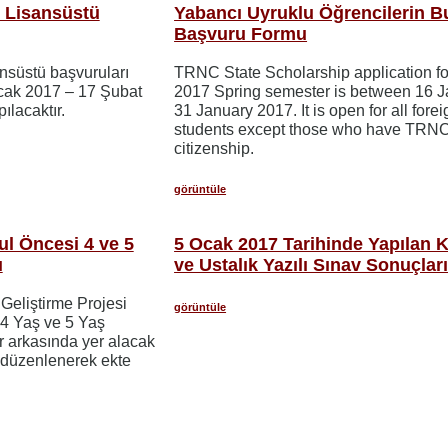
ı Lisansüstü
Yabancı Uyruklu Öğrencilerin B
Başvuru Formu
ansüstü başvuruları
TRNC State Scholarship application fo
Ocak 2017 – 17 Şubat
2017 Spring semester is between 16 J
ılacaktır.
31 January 2017. It is open for all forei
students except those who have TRN
citizenship.
görüntüle
ul Öncesi 4 ve 5
5 Ocak 2017 Tarihinde Yapılan K
ı
ve Ustalık Yazılı Sınav Sonuçları
Geliştirme Projesi
görüntüle
4 Yaş ve 5 Yaş
or arkasında yer alacak
 düzenlenerek ekte