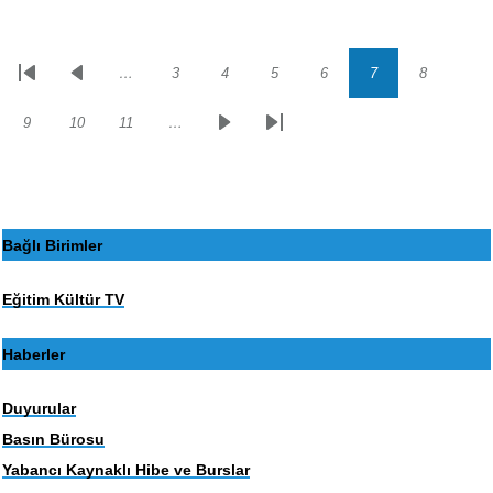
…
3
4
5
6
7
8
Sayfalama
İlk
Önceki
Sayfa
Sayfa
Sayfa
Sayfa
Sayfa
Sayfa
sayfa
sayfa
9
10
11
…
Sayfa
Sayfa
Sayfa
Sonraki
Son
sayfa
sayfa
Bağlı Birimler
Eğitim Kültür TV
Haberler
Duyurular
Basın Bürosu
Yabancı Kaynaklı Hibe ve Burslar