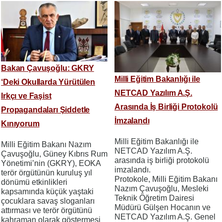
Bakan Çavuşoğlu: GKRY
Milli Eğitim Bakanlığı ile
‘Deki Okullarda Yürütülen
NETCAD Yazılım A.Ş.
Irkçı ve Faşist
Arasında İş Birliği Protokolü
Propagandaları Şiddetle
İmzalandı
Kınıyorum
Milli Eğitim Bakanlığı ile
Milli Eğitim Bakanı Nazım
NETCAD Yazılım A.Ş.
Çavuşoğlu, Güney Kıbrıs Rum
arasında iş birliği protokolü
Yönetimi’nin (GKRY), EOKA
imzalandı.
terör örgütünün kuruluş yıl
Protokole, Milli Eğitim Bakanı
dönümü etkinlikleri
Nazım Çavuşoğlu, Mesleki
kapsamında küçük yaştaki
Teknik Öğretim Dairesi
çocuklara savaş sloganları
Müdürü Gülşen Hocanın ve
attırması ve terör örgütünü
NETCAD Yazılım A.Ş. Genel
kahraman olarak göstermesi