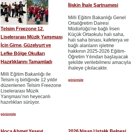
İlişkin İhale Şartnamesi
Milli Eğitim Bakanlığı Genel
Ortaöğretim Dairesi
Telsim Freezone 12.
Müdürlüğü'ne bağlı İrsen
Küçük Ortaokulu halı saha,
Liselerarası Müzik Yarışması
halı saha binası, kafeterya ve
İçin Girne, Güzelyurt ve
bağlı alanların işletme
hakkının 2025-2026 Eğitim-
Lefke Bölge Okulları
Öğretim Yılından başlayacak
Hazırlıklarını Tamamladı
şekilde verilebilmesi amacıyla
ihaleye çıkılacaktır.
Milli Eğitim Bakanlığı ile
Telsim iş birliğinde 12 yıldır
görüntüle
düzenlenen Telsim Freezone
Liselerarası Müzik
Yarışması’nın heyecanlı
hazırlıkları sürüyor.
görüntüle
Hoca Ahmet Yesevi
2026 Nisan Ustalık Belgesi