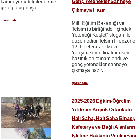
Genç Yetenekler Sahneye
kamuoyunu bilgilendirme
gereği doğmuştur.
Çıkmaya Hazır
görüntüle
Milli Eğitim Bakanlığı ve
Telsim iş birliğinde “İçindeki
Yeteneği Keşfet” slogan ile
düzenlediği Telsim Freezone
12. Liselerarası Müzik
Yarışması’nın finalinin son
hazırlıkları tamamlandı ve
genç yetenekler sahneye
çıkmaya hazır.
görüntüle
2025-2026 Eğitim-Öğretim
Yılı İrsen Küçük Ortaokulu
Halı Saha, Halı Saha Binası,
Kafeterya ve Bağlı Alanların
İşletme Hakkının Verilmesine