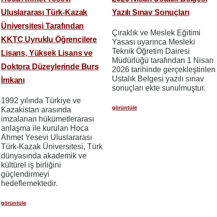
Uluslararası Türk-Kazak
Yazılı Sınav Sonuçları
Üniversitesi Tarafından
Çıraklık ve Meslek Eğitimi
KKTC Uyruklu Öğrencilere
Yasası uyarınca Mesleki
Teknik Öğretim Dairesi
Lisans, Yüksek Lisans ve
Müdürlüğü tarafından 1 Nisan
Doktora Düzeylerinde Burs
2026 tarihinde gerçekleştirilen
Ustalık Belgesi yazılı sınav
İmkanı
sonuçları ekte sunulmuştur.
1992 yılında Türkiye ve
görüntüle
Kazakistan arasında
imzalanan hükümetlerarası
anlaşma ile kurulan Hoca
Ahmet Yesevi Uluslararası
Türk-Kazak Üniversitesi, Türk
dünyasında akademik ve
kültürel iş birliğini
güçlendirmeyi
hedeflemektedir.
görüntüle