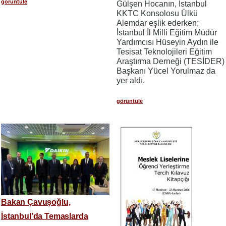
görüntüle
Gülşen Hocanın, İstanbul
KKTC Konsolosu Ülkü
Alemdar eşlik ederken;
İstanbul İl Milli Eğitim Müdür
Yardımcısı Hüseyin Aydın ile
Tesisat Teknolojileri Eğitim
Araştırma Derneği (TESİDER)
Başkanı Yücel Yorulmaz da
yer aldı.
görüntüle
Bakan Çavuşoğlu,
İstanbul’da Temaslarda