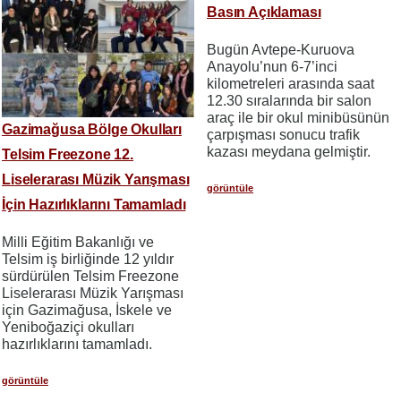
Basın Açıklaması
Bugün Avtepe-Kuruova
Anayolu’nun 6-7’inci
kilometreleri arasında saat
12.30 sıralarında bir salon
araç ile bir okul minibüsünün
Gazimağusa Bölge Okulları
çarpışması sonucu trafik
kazası meydana gelmiştir.
Telsim Freezone 12.
Liselerarası Müzik Yarışması
görüntüle
İçin Hazırlıklarını Tamamladı
Milli Eğitim Bakanlığı ve
Telsim iş birliğinde 12 yıldır
sürdürülen Telsim Freezone
Liselerarası Müzik Yarışması
için Gazimağusa, İskele ve
Yeniboğaziçi okulları
hazırlıklarını tamamladı.
görüntüle