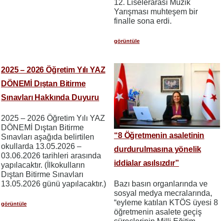
12. Liselerarası Müzik
Yarışması muhteşem bir
finalle sona erdi.
görüntüle
2025 – 2026 Öğretim Yılı YAZ
DÖNEMİ Dıştan Bitirme
Sınavları Hakkında Duyuru
2025 – 2026 Öğretim Yılı YAZ
DÖNEMİ Dıştan Bitirme
“8 Öğretmenin asaletinin
Sınavları aşağıda belirtilen
okullarda 13.05.2026 –
durdurulmasına yönelik
03.06.2026 tarihleri arasında
iddialar asılsızdır”
yapılacaktır. (İlkokulların
Dıştan Bitirme Sınavları
13.05.2026 günü yapılacaktır.)
Bazı basın organlarında ve
sosyal medya mecralarında,
“eyleme katılan KTÖS üyesi 8
görüntüle
öğretmenin asalete geçiş