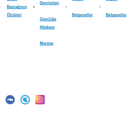
Devrimleri
Bayrağının
Ölçüleri
Belgeseller
Belgeseller
Gençliğe
Hitabesi
Marşlar