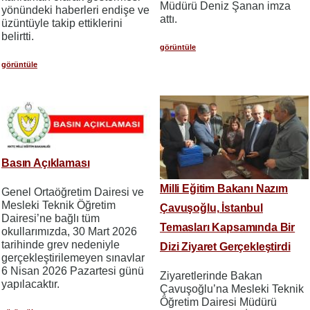
Müdürü Deniz Şanan imza
yönündeki haberleri endişe ve
attı.
üzüntüyle takip ettiklerini
belirtti.
görüntüle
görüntüle
Basın Açıklaması
Milli Eğitim Bakanı Nazım
Genel Ortaöğretim Dairesi ve
Mesleki Teknik Öğretim
Çavuşoğlu, İstanbul
Dairesi’ne bağlı tüm
Temasları Kapsamında Bir
okullarımızda, 30 Mart 2026
tarihinde grev nedeniyle
Dizi Ziyaret Gerçekleştirdi
gerçekleştirilemeyen sınavlar
6 Nisan 2026 Pazartesi günü
Ziyaretlerinde Bakan
yapılacaktır.
Çavuşoğlu’na Mesleki Teknik
Öğretim Dairesi Müdürü