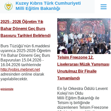
Kuzey Kıbrıs Türk Cumhuriyeti
Ana içeriğe atla
Milli Eğitim Bakanlığı
Menü
2025 - 2026 Öğretim Yılı
Bahar Dönemi Geç Burs
Başvuru Tarihleri Belirlendi
Burs Tüzüğü’nün 6.maddesi
uyarınca 2025-2026 Öğretim
Yılı Bahar Dönemi Geç Burs
Telsim Freezone 12.
Başvuruları 15.04.2026 -
Liselerarası Müzik Yarışması
16.04.2026 tarihlerinde
http://yobis.mebnet.net
Unutulmaz Bir Finalle
adresinden online olarak
Tamamlandı
yapılabilecektir.
En İyi Orkestra Ödülü Levent
görüntüle
Koleji’nin Oldu
Milli Eğitim Bakanlığı ile
Telsim iş birliğinde
düzenlenen Telsim Freezone