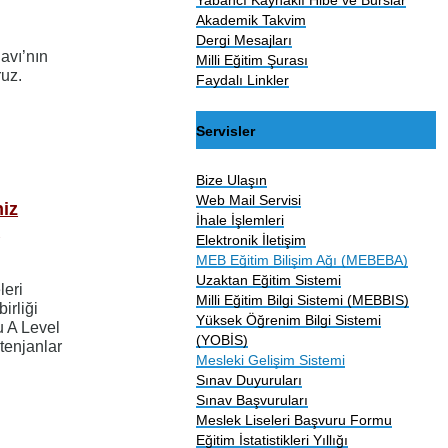
Akademik Takvim
Dergi Mesajları
navı’nın
Milli Eğitim Şurası
ruz.
Faydalı Linkler
Servisler
Bize Ulaşın
Web Mail Servisi
niz
İhale İşlemleri
l
Elektronik İletişim
MEB Eğitim Bilişim Ağı (MEBEBA)
Uzaktan Eğitim Sistemi
leri
Milli Eğitim Bilgi Sistemi (MEBBIS)
irliği
Yüksek Öğrenim Bilgi Sistemi
u A Level
(YOBİS)
tenjanlar
Mesleki Gelişim Sistemi
Sınav Duyuruları
Sınav Başvuruları
Meslek Liseleri Başvuru Formu
Eğitim İstatistikleri Yıllığı