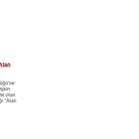
Alan
lüğü'ne
işkin
te olan
ğı "Alan