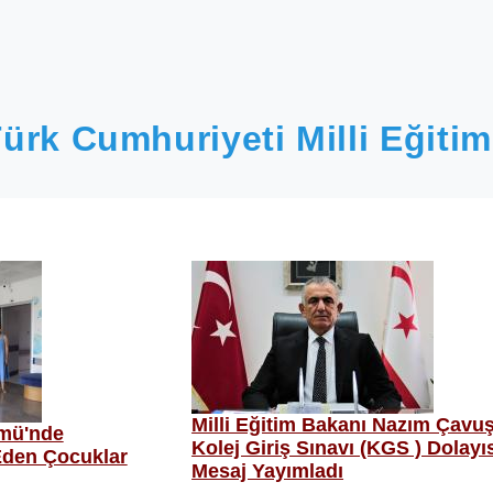
ürk Cumhuriyeti Milli Eğitim
Milli Eğitim Bakanı Nazım Çavu
ümü'nde
Kolej Giriş Sınavı (KGS ) Dolayı
Eden Çocuklar
Mesaj Yayımladı