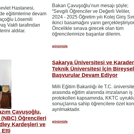
​​​​​​​Bakan Çavuşoğlu’nun mesajı şöyle;
evlet Hastanesi,
“Sevgili Öğrenciler ve Değerli Veliler,
de eğitimlerine devam
2024 - 2025 Öğretim yılı Kolej Giriş Sı
açoğlu Lösemili
ikinci basamağını yarın gerçekleştiriyo
aş Vakfı tarafından
Öncelikle sınava girecek olan tüm
rini aldılar.
öğrencilerimize başarılar dilerim.
görüntüle
Sakarya Üniversitesi ve Karade
Teknik Üniversitesi İçin Bireyse
Başvurular Devam Ediyor
Milli Eğitim Bakanlığı ile T.C. üniversite
arasında eğitim alanında imzalanan iş b
protokolleri kapsamında, KKTC uyrukl
sonuçlarına sahip öğrencilere özel kon
ayrılmaktadır.
Nazım Çavuşoğlu,
 (NBC) Öğrencileri
görüntüle
dley Kardeşleri ve
Etti