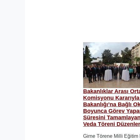
Bakanlıklar Arası Ort
Komisyonu Kararıyla 
Bakanlığı’na Bağlı Ok
Boyunca Görev Yapa
Süresini Tamamlayan
Veda Töreni Düzenle
Girne Törene Milli Eğiti