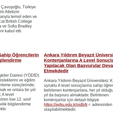
m Çavuşoğlu, Türkiye
nlı Atletizm
arıyla temsil eden ve
at British College
a ve Sofia Bradley
i kabul etti.
Sahip Öğrencilerin
Ankara Yıldırım Beyazıt Üniversi
lgilendirme
Kontenjanlarına A Level Sonuçla
Yapılacak Olan Başvurular Dev
Etmekdedir
şkiler Dairesi (YÖDİD)
esleklerini ve eğitim
Ankara Yıldırım Beyazıt Üniversitesi;
lirleme süreçlerinde;
uyruklu A level sonuçlarına sahip öğren
mak ve onlara bir yol
belirlenen kontenjanlara, her yıl olduğu
 A level
yıl da başvuru almaktadır. Belirlenen
ren lise 12. sınıf
kontenjanlar için detaylı bilgiye
nelik bilgilendirme
https://aybu.edu.tr/oidb/tr
adresinden
ktir.
ulaşılabilmektedir.