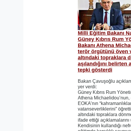
Milli Eğitim Bakanı 
Güney Kıbrıs Rum Yö
Bakanı Athena Mich
terör örgütünü öven 
altındaki topraklara 
aşılandığını belirten 
tepki gösterdi
Bakan Çavuşoğlu açıklam
yer verdi:
Güney Kıbrıs Rum Yöneti
Athena Michaelidou’nun, ç
EOKA’nın “kahramanlıklar
vatanseverliklerini” öğretti
altındaki topraklara dönme
ifade ettiği açıklamaların
Kendisinin kullandığı nefre