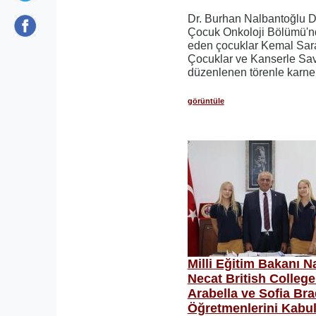
Dr. Burhan Nalbantoğlu D
Çocuk Onkoloji Bölümü'n
eden çocuklar Kemal Sar
Çocuklar ve Kanserle Sav
düzenlenen törenle karnele
görüntüle
Milli Eğitim Bakanı 
Necat British College
Arabella ve Sofia Bra
Öğretmenlerini Kabul 