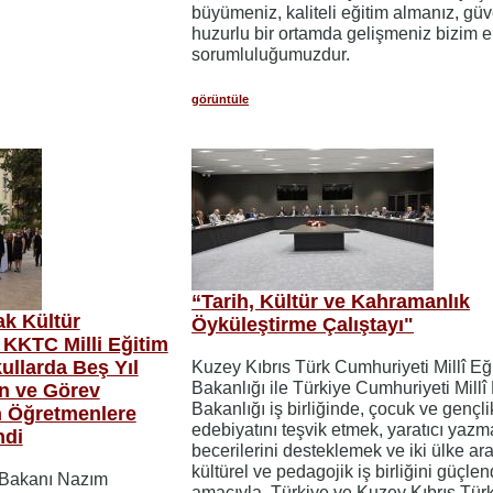
büyümeniz, kaliteli eğitim almanız, güv
huzurlu bir ortamda gelişmeniz bizim 
sorumluluğumuzdur.
görüntüle
“Tarih, Kültür ve Kahramanlık
ak Kültür
Öyküleştirme Çalıştayı"
KKTC Milli Eğitim
ullarda Beş Yıl
Kuzey Kıbrıs Türk Cumhuriyeti Millî Eğ
Bakanlığı ile Türkiye Cumhuriyeti Millî
n ve Görev
Bakanlığı iş birliğinde, çocuk ve gençli
 Öğretmenlere
edebiyatını teşvik etmek, yaratıcı yazm
ndi
becerilerini desteklemek ve iki ülke ar
kültürel ve pedagojik iş birliğini güçle
m Bakanı Nazım
amacıyla, Türkiye ve Kuzey Kıbrıs Tür