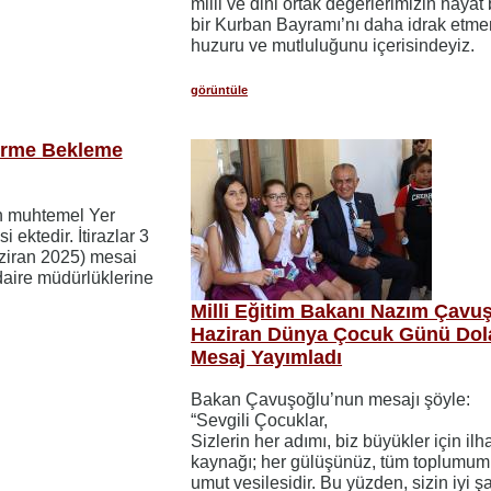
milli ve dini ortak değerlerimizin haya
bir Kurban Bayramı’nı daha idrak etme
huzuru ve mutluluğunu içerisindeyiz.
görüntüle
irme Bekleme
n muhtemel Yer
 ektedir. İtirazlar 3
aziran 2025) mesai
 daire müdürlüklerine
Milli Eğitim Bakanı Nazım Çavuş
Haziran Dünya Çocuk Günü Dola
Mesaj Yayımladı
Bakan Çavuşoğlu’nun mesajı şöyle:
“Sevgili Çocuklar,
Sizlerin her adımı, biz büyükler için il
kaynağı; her gülüşünüz, tüm toplumumu
umut vesilesidir. Bu yüzden, sizin iyi ş