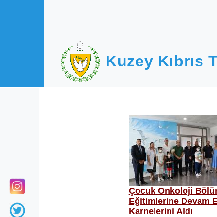
Ana içeriğe atla
Kuzey Kıbrıs T
Çocuk Onkoloji Böl
Eğitimlerine Devam 
Karnelerini Aldı