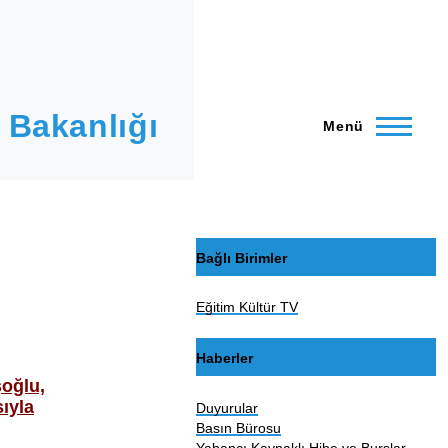
 Bakanlığı
Menü
Bağlı Birimler
Eğitim Kültür TV
Haberler
şoğlu,
sıyla
Duyurular
Basın Bürosu
Yabancı Kaynaklı Hibe ve Burslar