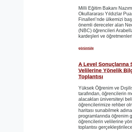
Milli Eğitim Bakanı Nazı
Okullararası Yıldızlar Pua
Finalleri’nde ülkemizi baş
önemli dereceler alan Nec
(NBC) öğrencileri Arabell
kardeşleri ve öğretmenlerin
görüntüle
A Level Sonuçlarına 
Velilerine Yönelik Bi
Toplantısı
Yüksek Öğrenim ve Dışili
tarafından, öğrencilerin m
alacakları üniversiteyi be
öğrencilerimize rehber ol
haritası sunabilmek adına;
programlarında öğrenim gö
öğrencilerin velilerine yö
toplantısı gerçekleştirilece