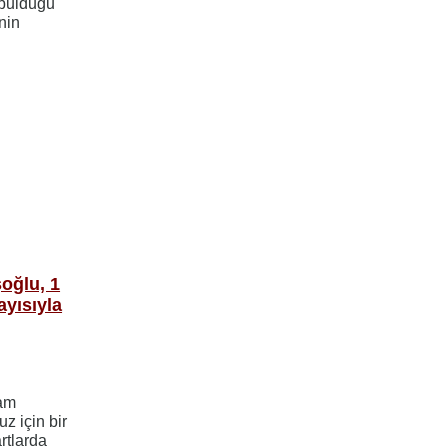
t bulduğu
nin
oğlu, 1
yısıyla
ham
z için bir
artlarda