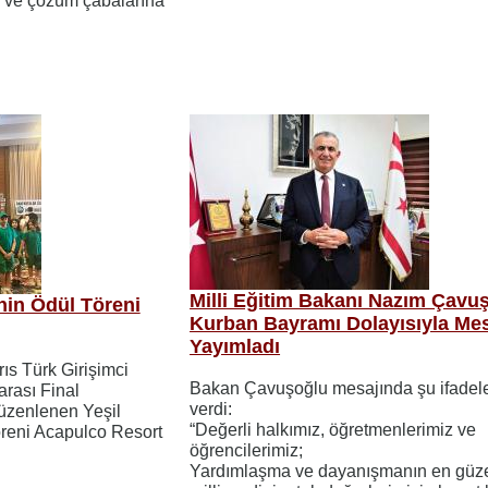
ya ve çözüm çabalarına
Milli Eğitim Bakanı Nazım Çavu
’nin Ödül Töreni
Kurban Bayramı Dolayısıyla Me
Yayımladı
rıs Türk Girişimci
Bakan Çavuşoğlu mesajında şu ifadele
arası Final
verdi:
düzenlenen Yeşil
“Değerli halkımız, öğretmenlerimiz ve
töreni Acapulco Resort
öğrencilerimiz;
Yardımlaşma ve dayanışmanın en güze