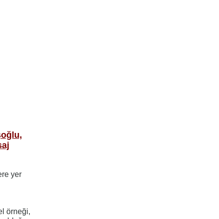
şoğlu,
saj
re yer
l örneği,