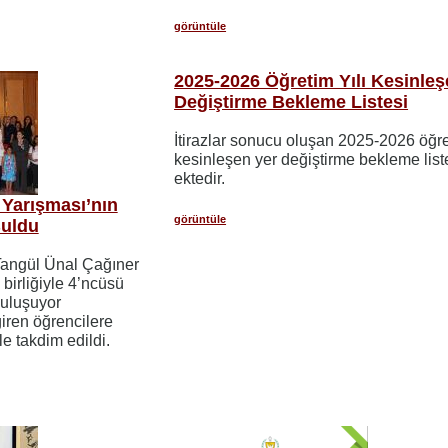
görüntüle
2025-2026 Öğretim Yılı Kesinleş
Değiştirme Bekleme Listesi
İtirazlar sonucu oluşan 2025-2026 öğret
kesinleşen yer değiştirme bekleme list
ektedir.
 Yarışması’nın
görüntüle
Buldu
 Tangül Ünal Çağıner
birliğiyle 4’ncüsü
Buluşuyor
iren öğrencilere
e takdim edildi.