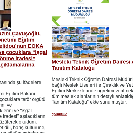
Nazım Çavuşoğlu,
netimi Eğitim
aelidou’nun EOKA
ve çocuklara “işgal
dönme iradesi”
Mesleki Teknik Öğretim Dairesi 
açıklamalarına
Tanıtım Kataloğu
Mesleki Teknik Öğretim Dairesi Müdür
asında şu ifadelere
bağlı Meslek Liseleri ile Çıraklık ve Yet
Eğitim Merkezlerinde öğretimi verilmek
mi Eğitim Bakanı
tüm meslek alanlarının detaylı anlatıldı
ocuklara terör örgütü
Tanıtım Kataloğu" ekte sunulmuştur.
ını ve
klerini ve “işgal
görüntüle
 iradesi” aşıladıklarını
ı üzülerek okudum.
t dili, barış kültürüne,