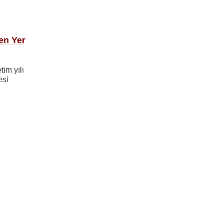
en Yer
im yılı
esi