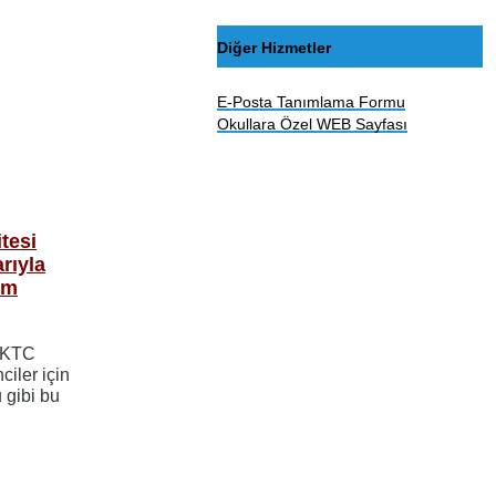
Diğer Hizmetler
E-Posta Tanımlama Formu
Okullara Özel WEB Sayfası
tesi
rıyla
am
 KKTC
ciler için
 gibi bu