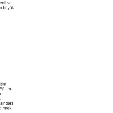
enli ve
en büyük
itim
 Eğitim
k
a
asındaki
ndirmek
k