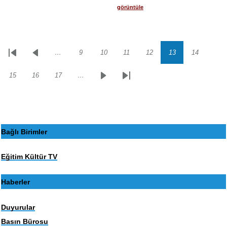
görüntüle
…
9
10
11
12
13
14
Sayfalama
İlk
Önceki
Sayfa
Sayfa
Sayfa
Sayfa
Sayfa
Sayfa
sayfa
sayfa
15
16
17
…
Sayfa
Sayfa
Sayfa
Sonraki
Son
sayfa
sayfa
Bağlı Birimler
Eğitim Kültür TV
Haberler
Duyurular
Basın Bürosu