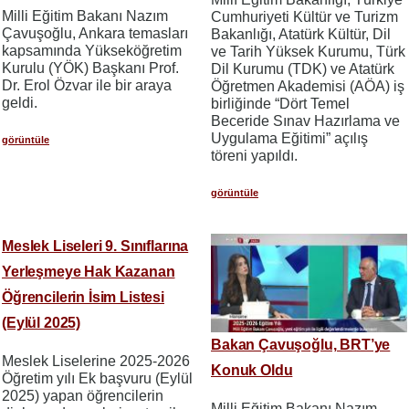
Milli Eğitim Bakanı Nazım
Cumhuriyeti Kültür ve Turizm
Çavuşoğlu, Ankara temasları
Bakanlığı, Atatürk Kültür, Dil
kapsamında Yükseköğretim
ve Tarih Yüksek Kurumu, Türk
Kurulu (YÖK) Başkanı Prof.
Dil Kurumu (TDK) ve Atatürk
Dr. Erol Özvar ile bir araya
Öğretmen Akademisi (AÖA) iş
geldi.
birliğinde “Dört Temel
Beceride Sınav Hazırlama ve
Uygulama Eğitimi” açılış
görüntüle
töreni yapıldı.
görüntüle
Meslek Liseleri 9. Sınıflarına
Yerleşmeye Hak Kazanan
Öğrencilerin İsim Listesi
(Eylül 2025)
Bakan Çavuşoğlu, BRT’ye
Meslek Liselerine 2025-2026
Konuk Oldu
Öğretim yılı Ek başvuru (Eylül
2025) yapan öğrencilerin
Milli Eğitim Bakanı Nazım