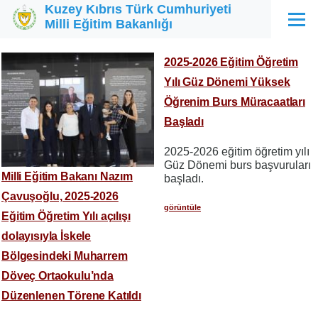
Kuzey Kıbrıs Türk Cumhuriyeti
Ana içeriğe atla
Milli Eğitim Bakanlığı
Menü
2025-2026 Eğitim Öğretim
Yılı Güz Dönemi Yüksek
Öğrenim Burs Müracaatları
Başladı
2025-2026 eğitim öğretim yılı
Güz Dönemi burs başvuruları
Milli Eğitim Bakanı Nazım
başladı.
Çavuşoğlu, 2025-2026
görüntüle
Eğitim Öğretim Yılı açılışı
dolayısıyla İskele
Bölgesindeki Muharrem
Döveç Ortaokulu’nda
Düzenlenen Törene Katıldı