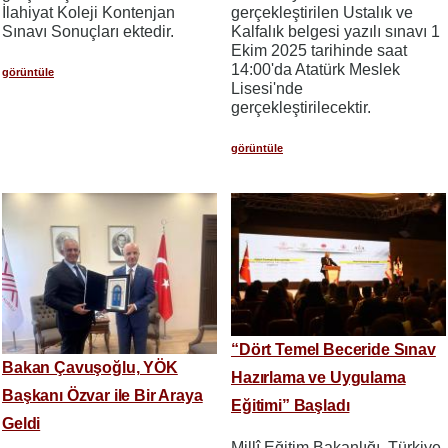
İlahiyat Koleji Kontenjan
gerçekleştirilen Ustalık ve
Sınavı Sonuçları ektedir.
Kalfalık belgesi yazılı sınavı 1
Ekim 2025 tarihinde saat
14:00'da Atatürk Meslek
görüntüle
Lisesi'nde
gerçekleştirilecektir.
görüntüle
“Dört Temel Beceride Sınav
Bakan Çavuşoğlu, YÖK
Hazırlama ve Uygulama
Başkanı Özvar ile Bir Araya
Eğitimi” Başladı
Geldi
Millî Eğitim Bakanlığı, Türkiye