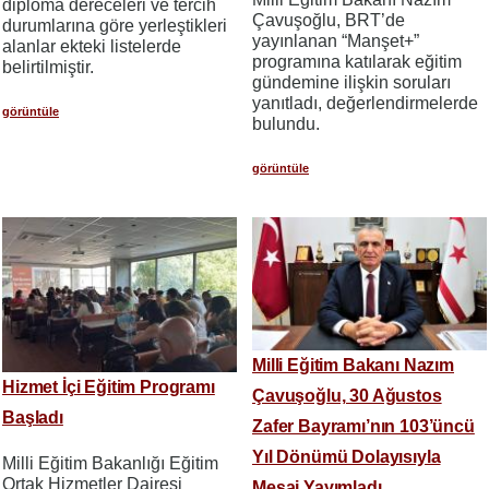
diploma dereceleri ve tercih
Çavuşoğlu, BRT’de
durumlarına göre yerleştikleri
yayınlanan “Manşet+”
alanlar ekteki listelerde
programına katılarak eğitim
belirtilmiştir.
gündemine ilişkin soruları
yanıtladı, değerlendirmelerde
görüntüle
bulundu.
görüntüle
Milli Eğitim Bakanı Nazım
Hizmet İçi Eğitim Programı
Çavuşoğlu, 30 Ağustos
Başladı
Zafer Bayramı’nın 103’üncü
Yıl Dönümü Dolayısıyla
Milli Eğitim Bakanlığı Eğitim
Ortak Hizmetler Dairesi
Mesaj Yayımladı