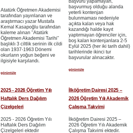
başvuru yapamayan,
başvurmuş olduğu alanda
Atatürk Öğretmen Akademisi
yeterli kontenjan
tarafından yayınlanan ve
bulunmaması nedeniyle
araştırmacı yazar Mustafa
açıkta kalan veya hak
Kemal Kasapoğlu tarafından
kazandığı halde kayıt
kaleme alınan "Atatürk
yaptırmayan öğrenciler için,
Öğretmen Akademisi Tarihi"
boş kalan kontenjanlara 2-5
başlıklı 3 ciltlik serinin ilk cildi
Eylül 2025 (her iki tarih dahil)
olan 1937-1963 Dönemi
tarihlerinde ikinci tur
okurların yoğun beğeni ve
başvurular alınacaktır.
ilgisiyle karşılandı.
görüntüle
görüntüle
2025 - 2026 Öğretim Yılı
İlköğretim Dairesi 2025 –
Haftalık Ders Dağılım
2026 Öğretim Yılı Akademik
Çizelgeleri
Çalışma Takvimi
2025 - 2026 Öğretim Yılı
İlköğretim Dairesi 2025 –
Haftalık Ders Dağılım
2026 Öğretim Yılı Akademik
Çizelgeleri ektedir
Çalışma Takvimi ektedir.