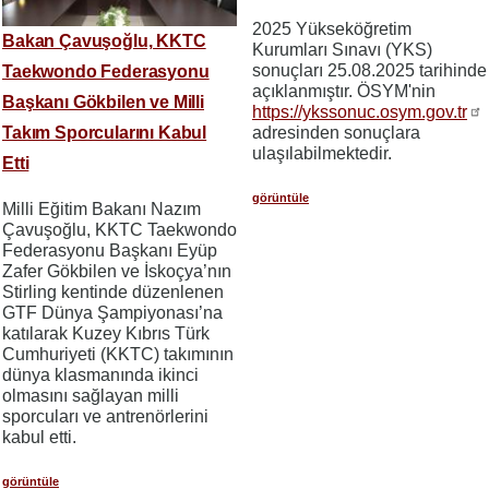
2025 Yükseköğretim
Bakan Çavuşoğlu, KKTC
Kurumları Sınavı (YKS)
sonuçları 25.08.2025 tarihinde
Taekwondo Federasyonu
açıklanmıştır. ÖSYM'nin
Başkanı Gökbilen ve Milli
https://ykssonuc.osym.gov.tr
Takım Sporcularını Kabul
adresinden sonuçlara
ulaşılabilmektedir.
Etti
görüntüle
Milli Eğitim Bakanı Nazım
Çavuşoğlu, KKTC Taekwondo
Federasyonu Başkanı Eyüp
Zafer Gökbilen ve İskoçya’nın
Stirling kentinde düzenlenen
GTF Dünya Şampiyonası’na
katılarak Kuzey Kıbrıs Türk
Cumhuriyeti (KKTC) takımının
dünya klasmanında ikinci
olmasını sağlayan milli
sporcuları ve antrenörlerini
kabul etti.
görüntüle