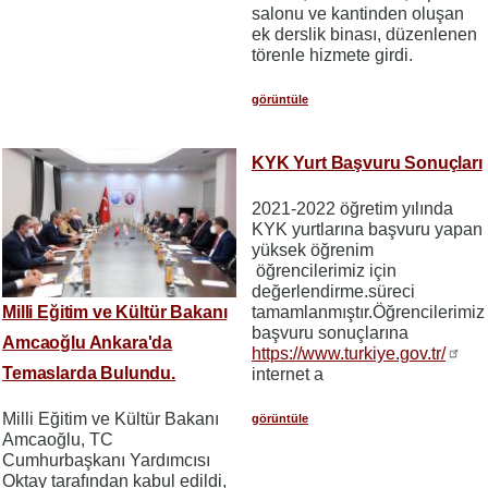
salonu ve kantinden oluşan
ek derslik binası, düzenlenen
törenle hizmete girdi.
görüntüle
KYK Yurt Başvuru Sonuçları
2021-2022 öğretim yılında
KYK yurtlarına başvuru yapan
yüksek öğrenim
öğrencilerimiz için
değerlendirme.süreci
Milli Eğitim ve Kültür Bakanı
tamamlanmıştır.Öğrencilerimiz
başvuru sonuçlarına
Amcaoğlu Ankara'da
https://www.turkiye.gov.tr/
Temaslarda Bulundu.
internet a
Milli Eğitim ve Kültür Bakanı
görüntüle
Amcaoğlu, TC
Cumhurbaşkanı Yardımcısı
Oktay tarafından kabul edildi,