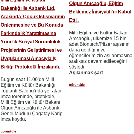
Olgun Amcaoğlu, Eğitim
Bakanlığı ile Asbank Ltd.
Beklemez İnisiyatifi’ni Kabul
Arasında, Çocuk İstismarının
Etti..
Önlenmesine ve Bu Konuda
Milli Eğitim ve Kültür Bakanı
Farkındalık Yaratılmasına
Amcaoğlu, ülkemize 15 bin
Yönelik Sosyal Sorumluluk
adet Biontech/Pfizer aşısının
daha geldiğini ve
Projelerinin Geliştirilmesi ve
öğrencilerimizin aşılanmasına
Uygulanması Amacıyla İş
aralıksız devam edileceğini
Birliği Protokolü İmzalandı.
söyledi
Aşılanmak şart
Bugün saat 11.00’da Milli
Eğitim ve Kültür Bakanlığı
görüntüle
Toplantı Salonu’nda yer alan
imza töreninde, protokole,
Milli Eğitim ve Kültür Bakanı
Olgun Amcaoğlu ile Asbank
Genel Müdürü Çağatay Karip
imza koydu.
görüntüle