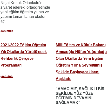
Nejat Konuk Ortaokulu’nu
ziyaret ederek, ortaöğretimde
yeni eğitim öğretim yılının ve
yapımı tamamlanan okulun
açılı
görüntüle
2021-2022 Eğitim Öğretim
Milli Eğitim ve Kültür Bakanı
Yılı Okullarda Yürütülecek
Amcaoğlu Nüfus Yoğunluğu
Rehberlik Çerçeve
Olan Okullarda Yeni Eğitim
Programları
Öğretim Yılına Seyreltilmiş
Şekilde Başlayacaklarını
görüntüle
Açıkladı.
“AMACIMIZ, SAĞLIKLI BİR
ŞEKİLDE YÜZ YÜZE
EĞİTİMİN DEVAMINI
SAĞLAMAK”