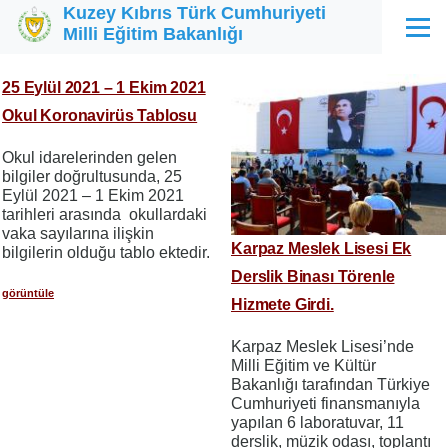
Kuzey Kıbrıs Türk Cumhuriyeti
Ana içeriğe atla
Milli Eğitim Bakanlığı
Menü
25 Eylül 2021 – 1 Ekim 2021
Okul Koronavirüs Tablosu
Okul idarelerinden gelen
bilgiler doğrultusunda, 25
Eylül 2021 – 1 Ekim 2021
tarihleri arasında okullardaki
vaka sayılarına ilişkin
Karpaz Meslek Lisesi Ek
bilgilerin olduğu tablo ektedir.
Derslik Binası Törenle
görüntüle
Hizmete Girdi.
Karpaz Meslek Lisesi’nde
Milli Eğitim ve Kültür
Bakanlığı tarafından Türkiye
Cumhuriyeti finansmanıyla
yapılan 6 laboratuvar, 11
derslik, müzik odası, toplantı