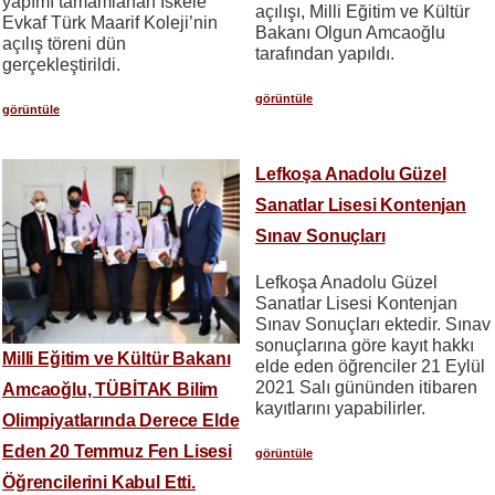
yapımı tamamlanan İskele
açılışı, Milli Eğitim ve Kültür
Evkaf Türk Maarif Koleji’nin
Bakanı Olgun Amcaoğlu
açılış töreni dün
tarafından yapıldı.
gerçekleştirildi.
görüntüle
görüntüle
Lefkoşa Anadolu Güzel
Sanatlar Lisesi Kontenjan
Sınav Sonuçları
Lefkoşa Anadolu Güzel
Sanatlar Lisesi Kontenjan
Sınav Sonuçları ektedir. Sınav
sonuçlarına göre kayıt hakkı
Milli Eğitim ve Kültür Bakanı
elde eden öğrenciler 21 Eylül
2021 Salı gününden itibaren
Amcaoğlu, TÜBİTAK Bilim
kayıtlarını yapabilirler.
Olimpiyatlarında Derece Elde
Eden 20 Temmuz Fen Lisesi
görüntüle
Öğrencilerini Kabul Etti.