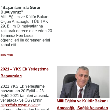
“Başarılarınızla Gurur
Duyuyoruz”
Milli Eğitim ve Kültür Bakanı
Olgun Amcaoğlu, TÜBİTAK
29. Bilim Olimpiyatlarına
katılarak derece elde eden 20
Temmuz Fen Lisesi
öğrencileri ile öğretmenlerini
kabul etti.
görüntüle
2021 – YKS Ek Yerleştirme
Başvuruları
2021 YKS Ek Yerleştirme
başvuruları 20 Eylül – 23
Eylül 2021 tarihleri arasında
yer alacak ve ÖSYM’nin
Milli Eğitim ve Kültür Bakanı
https://ais.osym.gov.tr
Amcaoğlu, Sağlık Açısından
internet adresinden bireysel