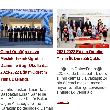
Genel Ortaöğretim ve
2021-2022 Eğitim-Öğretim
Mesleki Teknik Öğretim
Yılının İlk Ders Zili Çaldı.
Dairesine Bağlı Okullarda,
İlköğretim Dairesi’ne bağlı
2021-2022 Eğitim Öğretim
125 okulda bu sabah ilk ders
zilinin çalmasıyla yaklaşık 24
Yılına Başlandı.
bin öğrenci maske- mesafe-
hijyen kuralları çerçevesinde
Cumhurbaşkanı Ersin Tatar,
sınıflardaki yerini aldı.
Başbakan Ersan Saner ile
Milli Eğitim ve Kültür Bakanı
görüntüle
Olgun Amcaoğlu, Girne
Karakum bölgesindeki Osman