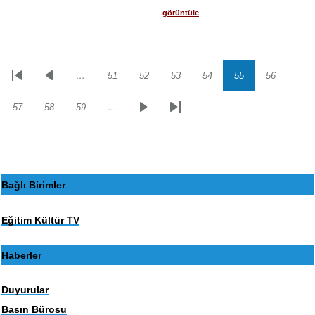
görüntüle
…
51
52
53
54
55
56
Sayfalama
İlk
Önceki
Sayfa
Sayfa
Sayfa
Sayfa
Sayfa
Sayfa
sayfa
sayfa
57
58
59
…
Sayfa
Sayfa
Sayfa
Sonraki
Son
sayfa
sayfa
Bağlı Birimler
Eğitim Kültür TV
Haberler
Duyurular
Basın Bürosu