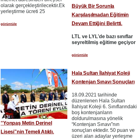
olarak gerçekleştirilecektir.Ek
Büyük Bir Sorunla
yerleştirme ücreti 25
Karşılaşılmadan Eğitimin
Devam Ettiğini Belirtti.
görüntüle
LTL ve LYL’de bazı sınıflar
seyreltilmiş eğitime geçiyor
görüntüle
Hala Sultan İlahiyat Koleji
Kontenjan Sınavı Sonuçları
18.09.2021 tarihinde
düzenlenen Hala Sultan
İlahiyat Koleji 6. Sınıflarındaki
boş kontenjanların
doldurulmasına yönelik
“Yonpaş Metin Derinel
“Kontenjan Sınavı”nın
sonuçları ektedir. 50 puan ve
Lisesi”nin Temeli Atıldı.
üzeri alan adaylar yerleşme