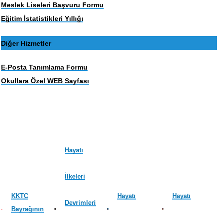
Meslek Liseleri Başvuru Formu
Eğitim İstatistikleri Yıllığı
Diğer Hizmetler
E-Posta Tanımlama Formu
Okullara Özel WEB Sayfası
Hayatı
İlkeleri
KKTC
Hayatı
Hayatı
Devrimleri
Bayrağının