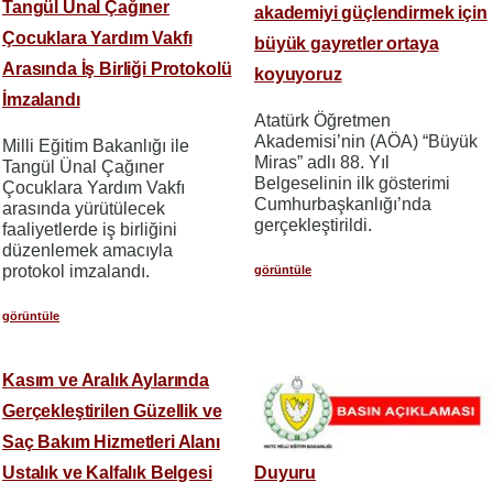
Tangül Ünal Çağıner
akademiyi güçlendirmek için
Çocuklara Yardım Vakfı
büyük gayretler ortaya
Arasında İş Birliği Protokolü
koyuyoruz
İmzalandı
Atatürk Öğretmen
Akademisi’nin (AÖA) “Büyük
Milli Eğitim Bakanlığı ile
Miras” adlı 88. Yıl
Tangül Ünal Çağıner
Belgeselinin ilk gösterimi
Çocuklara Yardım Vakfı
Cumhurbaşkanlığı’nda
arasında yürütülecek
gerçekleştirildi.
faaliyetlerde iş birliğini
düzenlemek amacıyla
protokol imzalandı.
görüntüle
görüntüle
Kasım ve Aralık Aylarında
Gerçekleştirilen Güzellik ve
Saç Bakım Hizmetleri Alanı
Ustalık ve Kalfalık Belgesi
Duyuru