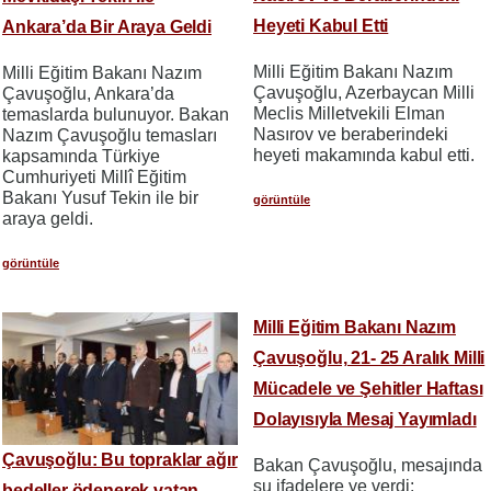
Heyeti Kabul Etti
Ankara’da Bir Araya Geldi
Milli Eğitim Bakanı Nazım
Milli Eğitim Bakanı Nazım
Çavuşoğlu, Azerbaycan Milli
Çavuşoğlu, Ankara’da
Meclis Milletvekili Elman
temaslarda bulunuyor. Bakan
Nasırov ve beraberindeki
Nazım Çavuşoğlu temasları
heyeti makamında kabul etti.
kapsamında Türkiye
Cumhuriyeti Millî Eğitim
Bakanı Yusuf Tekin ile bir
görüntüle
araya geldi.
görüntüle
Milli Eğitim Bakanı Nazım
Çavuşoğlu, 21- 25 Aralık Milli
Mücadele ve Şehitler Haftası
Dolayısıyla Mesaj Yayımladı
Çavuşoğlu: Bu topraklar ağır
Bakan Çavuşoğlu, mesajında
şu ifadelere ye verdi:
bedeller ödenerek vatan