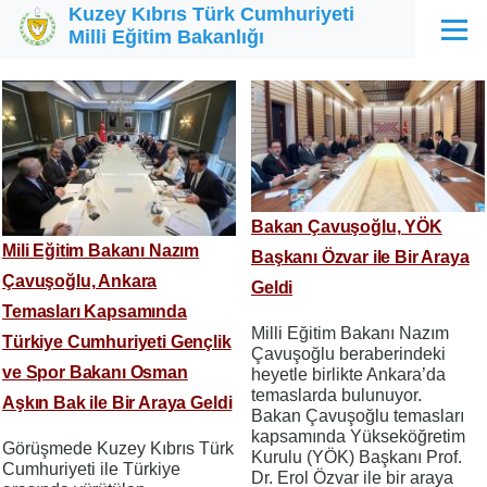
Kuzey Kıbrıs Türk Cumhuriyeti
Ana içeriğe atla
Milli Eğitim Bakanlığı
Menü
Bakan Çavuşoğlu, YÖK
Mili Eğitim Bakanı Nazım
Başkanı Özvar ile Bir Araya
Çavuşoğlu, Ankara
Geldi
Temasları Kapsamında
Milli Eğitim Bakanı Nazım
Türkiye Cumhuriyeti Gençlik
Çavuşoğlu beraberindeki
ve Spor Bakanı Osman
heyetle birlikte Ankara’da
temaslarda bulunuyor.
Aşkın Bak ile Bir Araya Geldi
Bakan Çavuşoğlu temasları
kapsamında Yükseköğretim
Görüşmede Kuzey Kıbrıs Türk
Kurulu (YÖK) Başkanı Prof.
Cumhuriyeti ile Türkiye
Dr. Erol Özvar ile bir araya