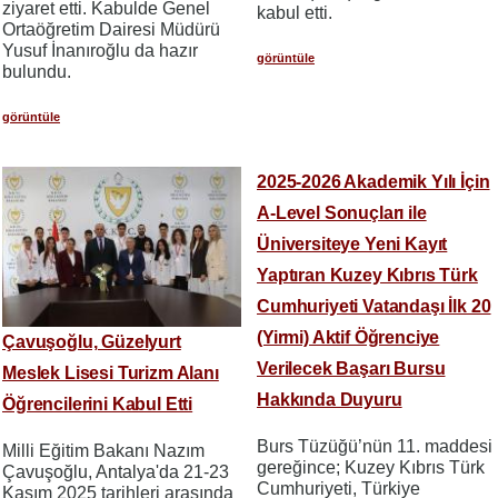
ziyaret etti. Kabulde Genel
kabul etti.
Ortaöğretim Dairesi Müdürü
Yusuf İnanıroğlu da hazır
görüntüle
bulundu.
görüntüle
2025-2026 Akademik Yılı İçin
A-Level Sonuçları ile
Üniversiteye Yeni Kayıt
Yaptıran Kuzey Kıbrıs Türk
Cumhuriyeti Vatandaşı İlk 20
(Yirmi) Aktif Öğrenciye
Çavuşoğlu, Güzelyurt
Verilecek Başarı Bursu
Meslek Lisesi Turizm Alanı
Hakkında Duyuru
Öğrencilerini Kabul Etti
Burs Tüzüğü’nün 11. maddesi
Milli Eğitim Bakanı Nazım
gereğince; Kuzey Kıbrıs Türk
Çavuşoğlu, Antalya'da 21-23
Cumhuriyeti, Türkiye
Kasım 2025 tarihleri arasında