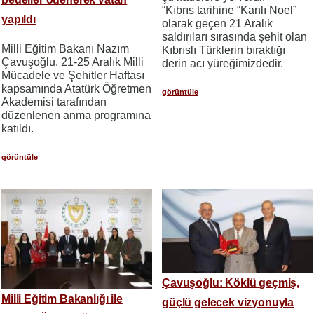
“Kıbrıs tarihine “Kanlı Noel”
yapıldı
olarak geçen 21 Aralık
saldırıları sırasında şehit olan
Milli Eğitim Bakanı Nazım
Kıbrıslı Türklerin bıraktığı
Çavuşoğlu, 21-25 Aralık Milli
derin acı yüreğimizdedir.
Mücadele ve Şehitler Haftası
kapsamında Atatürk Öğretmen
görüntüle
Akademisi tarafından
düzenlenen anma programına
katıldı.
görüntüle
Çavuşoğlu: Köklü geçmiş,
Milli Eğitim Bakanlığı ile
güçlü gelecek vizyonuyla