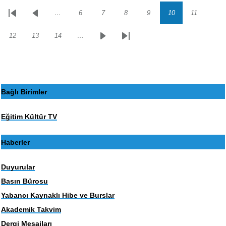
…
6
7
8
9
10
11
Sayfalama
İlk
Önceki
Sayfa
Sayfa
Sayfa
Sayfa
Sayfa
Sayfa
sayfa
sayfa
12
13
14
…
Sayfa
Sayfa
Sayfa
Sonraki
Son
sayfa
sayfa
Bağlı Birimler
Eğitim Kültür TV
Haberler
Duyurular
Basın Bürosu
Yabancı Kaynaklı Hibe ve Burslar
Akademik Takvim
Dergi Mesajları