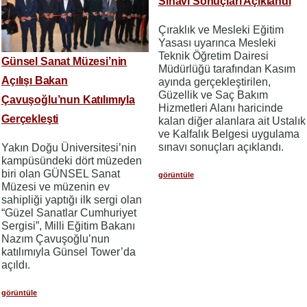
Sınavı Sonuçları Açıklandı
Çıraklık ve Mesleki Eğitim
Yasası uyarınca Mesleki
Teknik Öğretim Dairesi
Günsel Sanat Müzesi’nin
Müdürlüğü tarafından Kasım
Açılışı Bakan
ayında gerçekleştirilen,
Güzellik ve Saç Bakım
Çavuşoğlu’nun Katılımıyla
Hizmetleri Alanı haricinde
Gerçekleşti
kalan diğer alanlara ait Ustalık
ve Kalfalık Belgesi uygulama
sınavı sonuçları açıklandı.
Yakın Doğu Üniversitesi’nin
kampüsündeki dört müzeden
biri olan GÜNSEL Sanat
görüntüle
Müzesi ve müzenin ev
sahipliği yaptığı ilk sergi olan
“Güzel Sanatlar Cumhuriyet
Sergisi”, Milli Eğitim Bakanı
Nazım Çavuşoğlu’nun
katılımıyla Günsel Tower’da
açıldı.
görüntüle