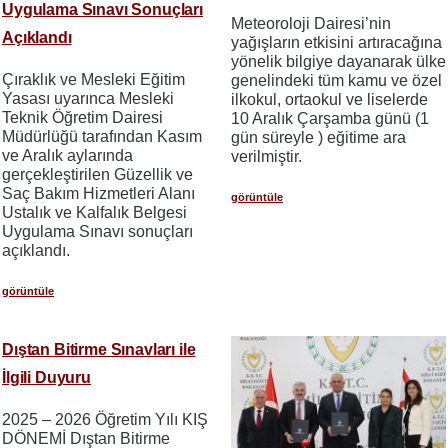
Uygulama Sınavı Sonuçları
Meteoroloji Dairesi’nin
Açıklandı
yağışların etkisini artıracağına
yönelik bilgiye dayanarak ülke
Çıraklık ve Mesleki Eğitim
genelindeki tüm kamu ve özel
Yasası uyarınca Mesleki
ilkokul, ortaokul ve liselerde
Teknik Öğretim Dairesi
10 Aralık Çarşamba günü (1
Müdürlüğü tarafından Kasım
gün süreyle ) eğitime ara
ve Aralık aylarında
verilmiştir.
gerçekleştirilen Güzellik ve
Saç Bakım Hizmetleri Alanı
görüntüle
Ustalık ve Kalfalık Belgesi
Uygulama Sınavı sonuçları
açıklandı.
görüntüle
Dıştan Bitirme Sınavları ile
İlgili Duyuru
2025 – 2026 Öğretim Yılı KIŞ
DÖNEMİ Dıştan Bitirme