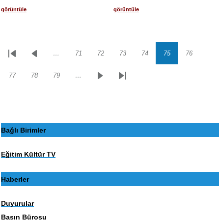
görüntüle
görüntüle
…
71
72
73
74
75
76
Sayfalama
İlk
Önceki
Sayfa
Sayfa
Sayfa
Sayfa
Sayfa
Sayfa
sayfa
sayfa
77
78
79
…
Sayfa
Sayfa
Sayfa
Sonraki
Son
sayfa
sayfa
Bağlı Birimler
Eğitim Kültür TV
Haberler
Duyurular
Basın Bürosu