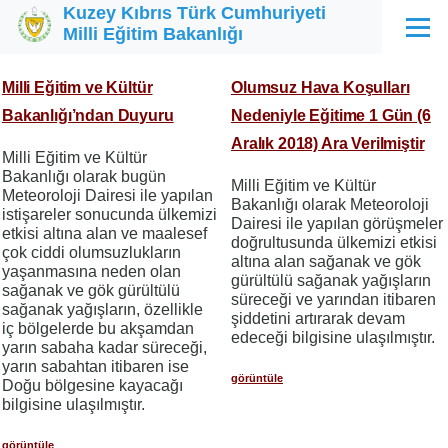
Kuzey Kıbrıs Türk Cumhuriyeti
Ana içeriğe atla
Milli Eğitim Bakanlığı
Menü
Milli Eğitim ve Kültür
Olumsuz Hava Koşulları
Bakanlığı’ndan Duyuru
Nedeniyle Eğitime 1 Gün (6
Aralık 2018) Ara Verilmiştir
Milli Eğitim ve Kültür
Bakanlığı olarak bugün
Milli Eğitim ve Kültür
Meteoroloji Dairesi ile yapılan
Bakanlığı olarak Meteoroloji
istişareler sonucunda ülkemizi
Dairesi ile yapılan görüşmeler
etkisi altına alan ve maalesef
doğrultusunda ülkemizi etkisi
çok ciddi olumsuzlukların
altına alan sağanak ve gök
yaşanmasına neden olan
gürültülü sağanak yağışların
sağanak ve gök gürültülü
süreceği ve yarından itibaren
sağanak yağışların, özellikle
şiddetini artırarak devam
iç bölgelerde bu akşamdan
edeceği bilgisine ulaşılmıştır.
yarın sabaha kadar süreceği,
yarın sabahtan itibaren ise
görüntüle
Doğu bölgesine kayacağı
bilgisine ulaşılmıştır.
görüntüle