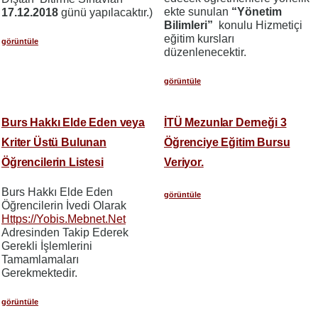
ekte sunulan
“Yönetim
17.12.2018
günü yapılacaktır.)
Bilimleri”
konulu Hizmetiçi
eğitim kursları
görüntüle
düzenlenecektir.
görüntüle
Burs Hakkı Elde Eden veya
İTÜ Mezunlar Derneği 3
Kriter Üstü Bulunan
Öğrenciye Eğitim Bursu
Öğrencilerin Listesi
Veriyor.
Burs Hakkı Elde Eden
görüntüle
Öğrencilerin İvedi Olarak
Https://Yobis.Mebnet.Net
Adresinden Takip Ederek
Gerekli İşlemlerini
Tamamlamaları
Gerekmektedir.
görüntüle