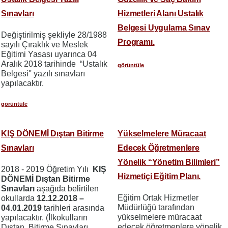
Sınavları
Hizmetleri Alanı Ustalık
Belgesi Uygulama Sınav
Değiştirilmiş şekliyle 28/1988
Programı.
sayılı Çıraklık ve Meslek
Eğitimi Yasası uyarınca 04
Aralık 2018 tarihinde “Ustalık
görüntüle
Belgesi'' yazılı sınavları
yapılacaktır.
görüntüle
KIŞ DÖNEMİ Dıştan Bitirme
Yükselmelere Müracaat
Sınavları
Edecek Öğretmenlere
Yönelik “Yönetim Bilimleri”
2018 - 2019 Öğretim Yılı
KIŞ
Hizmetiçi Eğitim Planı.
DÖNEMİ Dıştan Bitirme
Sınavları
aşağıda belirtilen
Eğitim Ortak Hizmetler
okullarda
12.12.2018 –
Müdürlüğü tarafından
04.01.2019
tarihleri arasında
yükselmelere müracaat
yapılacaktır. (İlkokulların
edecek öğretmenlere yönelik
Dıştan Bitirme Sınavları