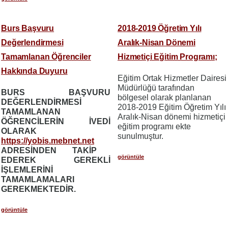
Burs Başvuru
2018-2019 Öğretim Yılı
Değerlendirmesi
Aralık-Nisan Dönemi
Tamamlanan Öğrenciler
Hizmetiçi Eğitim Programı;
Hakkında Duyuru
Eğitim Ortak Hizmetler Dairesi
Müdürlüğü tarafından
BURS BAŞVURU
bölgesel olarak planlanan
DEĞERLENDİRMESİ
2018-2019 Eğitim Öğretim Yılı
TAMAMLANAN
Aralık-Nisan dönemi hizmetiçi
ÖĞRENCİLERİN İVEDİ
eğitim programı ekte
OLARAK
sunulmuştur.
https://yobis.mebnet.net
ADRESİNDEN TAKİP
görüntüle
EDEREK GEREKLİ
İŞLEMLERİNİ
TAMAMLAMALARI
GEREKMEKTEDİR.
görüntüle