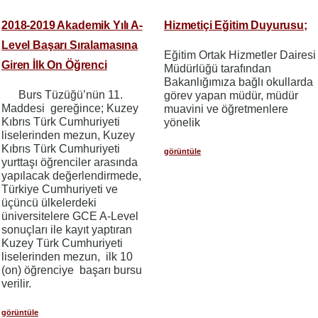
2018-2019 Akademik Yılı A-
Hizmetiçi Eğitim Duyurusu;
Level Başarı Sıralamasına
Eğitim Ortak Hizmetler Dairesi
Giren İlk On Öğrenci
Müdürlüğü tarafından
Bakanlığımıza bağlı okullarda
Burs Tüzüğü’nün 11.
görev yapan müdür, müdür
Maddesi gereğince; Kuzey
muavini ve öğretmenlere
Kıbrıs Türk Cumhuriyeti
yönelik
liselerinden mezun, Kuzey
Kıbrıs Türk Cumhuriyeti
görüntüle
yurttaşı öğrenciler arasında
yapılacak değerlendirmede,
Türkiye Cumhuriyeti ve
üçüncü ülkelerdeki
üniversitelere GCE A-Level
sonuçları ile kayıt yaptıran
Kuzey Türk Cumhuriyeti
liselerinden mezun, ilk 10
(on) öğrenciye başarı bursu
verilir.
görüntüle