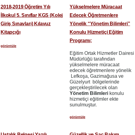
2018-2019 Öğretim Yılı
Yükselmelere Müracaat
İlkokul 5. Sınıflar KGS (Kolej
Edecek Öğretmenlere
Giriş Sınavları) Kılavuz
Yönelik “Yönetim Bilimleri”
Kitapçığı
Konulu Hizmetiçi Eğitim
Programı;
görüntüle
Eğitim Ortak Hizmetler Dairesi
Müdürlüğü tarafından
yükselmelere müracaat
edecek öğretmenlere yönelik
Lefkoşa, Gazimağusa ve
Güzelyurt bölgelerinde
gerçekleştirilecek olan
Yönetim Bilimleri
konulu
hizmetiçi eğitimler ekte
sunulmuştur.
görüntüle
Ustalık Belgesi Yazılı
Güzellik ve Saç Bakım