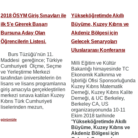
2018 ÖSYM Giriş Sınavları ile
Yükseköğretimde Akıllı
ilk 5’e Girerek Başarı
Büyüme, Kuzey Kıbrıs ve
Bursuna Aday Olan
Akdeniz Bölgesi için
Öğrencilerin Listesi.
Gelecek Senaryoları
Uluslararası Konferansı
Burs Tüzüğü’nün 11.
Maddesi gereğince; Türkiye
Milli Eğitim ve Kültür
Cumhuriyeti Ölçme, Seçme
Bakanlığı himayesinde TC
ve Yerleştirme Merkezi
Ekonomik Kalkınma ve
tarafından üniversitelerin ön
İşbirliği Ofisi Sponsorluğunda
lisans ve lisans programlarına
Kuzey Kıbrıs Matematik
giriş amacıyla gerçekleştirilen
Derneği, Kuzey Kıbrıs Kalite
merkezi sınava katılan Kuzey
Derneği, & UC Berkeley,
Kıbrıs Türk Cumhuriyeti
Berkeley CA, US
liselerinden mezun,
organizasyonunda 10-11
Ekim 2018 tarihinde
görüntüle
“
Yükseköğretimde Akıllı
Büyüme, Kuzey Kıbrıs ve
Akdeniz Bölgesi için