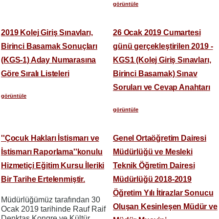
görüntüle
2019 Kolej Giriş Sınavları,
26 Ocak 2019 Cumartesi
Birinci Basamak Sonuçları
günü gerçekleştirilen 2019 -
(KGS-1) Aday Numarasına
KGS1 (Kolej Giriş Sınavları,
Göre Sıralı Listeleri
Birinci Basamak) Sınav
Soruları ve Cevap Anahtarı
görüntüle
görüntüle
''Çocuk Hakları İstismarı ve
Genel Ortaöğretim Dairesi
İstismarı Raporlama''konulu
Müdürlüğü ve Mesleki
Hizmetiçi Eğitim Kursu İleriki
Teknik Öğretim Dairesi
Bir Tarihe Ertelenmiştir.
Müdürlüğü 2018-2019
Öğretim Yılı İtirazlar Sonucu
Müdürlüğümüz tarafından 30
Oluşan Kesinleşen Müdür ve
Ocak 2019 tarihinde Rauf Raif
Denktaş Kongre ve Kültür