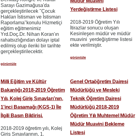
Müdür Muavini
Sarayı Gazimağusa'da
Yerdeğiştirme Listesi
gerçekleştirilecek ''Çocuk
Hakları İstismarı ve İstismarı
2018-2019 Öğretim Yılı
Raporlama''konulu Hizmetiçi
İtirazlar sonucu oluşan
eğitim eğitmenimiz
Kesinleşen müdür ve müdür
Yrd.Doç.Dr. Nihan Koran'ın
muavini yerdeğiştirme listesi
rahatsızlığından dolayı iptal
ekte verilmiştir.
edilmiş olup ileriki bir tarihte
gerçekleştirilecektir.
görüntüle
görüntüle
Milli Eğitim ve Kültür
Genel Ortaöğretim Dairesi
Bakanlığı 2018-2019 Öğretim
Müdürlüğü ve Mesleki
Yılı, Kolej Giriş Sınavları’nın,
Teknik Öğretim Dairesi
1'inci Basamağı (KGS-1) İle
Müdürlüğü 2018-2019
İlgili Basın Bildirisi.
Öğretim Yılı Muhtemel Müdür
Müdür Muavini Bekleme
2018-2019 öğretim yılı, Kolej
Listesi
Giriş Sınavlarının, 1.