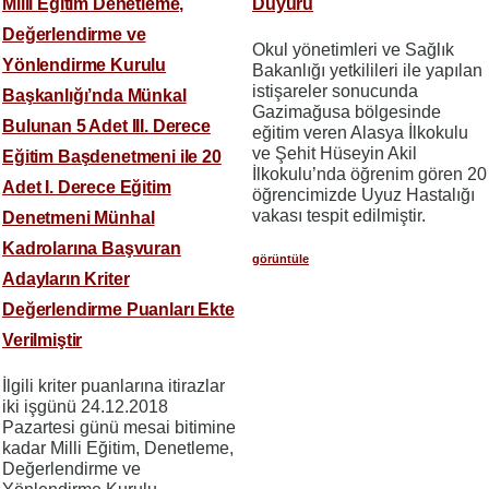
Milli Eğitim Denetleme,
Duyuru
Değerlendirme ve
Okul yönetimleri ve Sağlık
Yönlendirme Kurulu
Bakanlığı yetkilileri ile yapılan
istişareler sonucunda
Başkanlığı’nda Münkal
Gazimağusa bölgesinde
Bulunan 5 Adet III. Derece
eğitim veren Alasya İlkokulu
ve Şehit Hüseyin Akil
Eğitim Başdenetmeni ile 20
İlkokulu’nda öğrenim gören 20
Adet I. Derece Eğitim
öğrencimizde Uyuz Hastalığı
vakası tespit edilmiştir.
Denetmeni Münhal
Kadrolarına Başvuran
görüntüle
Adayların Kriter
Değerlendirme Puanları Ekte
Verilmiştir
İlgili kriter puanlarına itirazlar
iki işgünü 24.12.2018
Pazartesi günü mesai bitimine
kadar Milli Eğitim, Denetleme,
Değerlendirme ve