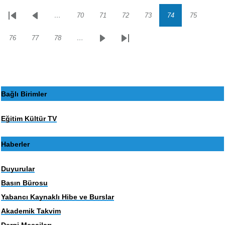
…
70
71
72
73
74
75
Sayfalama
İlk
Önceki
Sayfa
Sayfa
Sayfa
Sayfa
Sayfa
Sayfa
sayfa
sayfa
76
77
78
…
Sayfa
Sayfa
Sayfa
Sonraki
Son
sayfa
sayfa
Bağlı Birimler
Eğitim Kültür TV
Haberler
Duyurular
Basın Bürosu
Yabancı Kaynaklı Hibe ve Burslar
Akademik Takvim
Dergi Mesajları