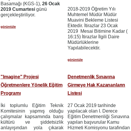
Basamağı (KGS-1),
26 Ocak
2018-2019 Öğretim Yılı
2019 Cumartesi
günü
Muhtemel Müdür Müdür
gerçekleştiriliyor.
Muavini Bekleme Listesi
Ektedir. İtirazlar 23 Ocak
görüntüle
2019 Mesai Bitimine Kadar (
16:15) İtirazlar İlgili Daire
Müdürlüklerine
Yapılabilecektir.
görüntüle
"Imagine" Projesi
Denetmenlik Sınavına
Öğretmenlere Yönelik Eğitim
Girmeye Hak Kazananların
Programı
Listesi
İki toplumlu Eğitim Teknik
27 Ocak 2019 tarihinde
Komitesinin yapmış olduğu
yapılacak olan I. Derece
çalışmalar kapsamında
b
arış
Eğitim Denetmenliği Sınavına
kültürü ve şiddetsizlik
yapılan başvurular Kamu
anlayışından yola çıkarak
Hizmeti Komisyonu tarafından