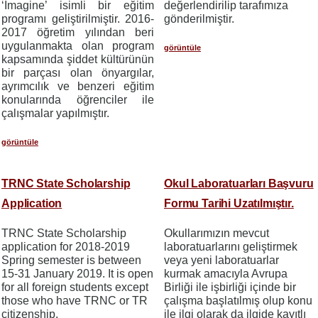
‘Imagine’ isimli bir eğitim
değerlendirilip tarafımıza
programı geliştirilmiştir. 2016-
gönderilmiştir.
2017 öğretim yılından beri
uygulanmakta olan program
görüntüle
kapsamında
şiddet kültürünün
bir parçası olan önyargılar,
ayrımcılık ve benzeri eğitim
konularında öğrenciler ile
çalışmalar yapılmıştır.
görüntüle
TRNC State Scholarship
Okul Laboratuarları Başvuru
Application
Formu Tarihi Uzatılmıştır.
TRNC State Scholarship
Okullarımızın mevcut
application for 2018-2019
laboratuarlarını geliştirmek
Spring semester is between
veya yeni laboratuarlar
15-31 January 2019. It is open
kurmak amacıyla Avrupa
for all foreign students except
Birliği ile işbirliği içinde bir
those who have TRNC or TR
çalışma başlatılmış olup konu
citizenship.
ile ilgi olarak da ilgide kayıtlı