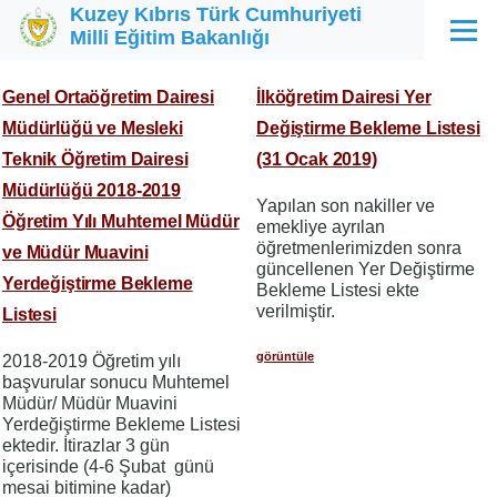
Kuzey Kıbrıs Türk Cumhuriyeti
Ana içeriğe atla
Milli Eğitim Bakanlığı
Menü
Genel Ortaöğretim Dairesi
İlköğretim Dairesi Yer
Müdürlüğü ve Mesleki
Değiştirme Bekleme Listesi
Teknik Öğretim Dairesi
(31 Ocak 2019)
Müdürlüğü 2018-2019
Yapılan son nakiller ve
Öğretim Yılı Muhtemel Müdür
emekliye ayrılan
öğretmenlerimizden sonra
ve Müdür Muavini
güncellenen Yer Değiştirme
Yerdeğiştirme Bekleme
Bekleme Listesi ekte
verilmiştir.
Listesi
görüntüle
2018-2019 Öğretim yılı
başvurular sonucu Muhtemel
Müdür/ Müdür Muavini
Yerdeğiştirme Bekleme Listesi
ektedir. İtirazlar 3 gün
içerisinde (4-6 Şubat günü
mesai bitimine kadar)