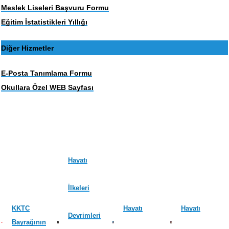
Meslek Liseleri Başvuru Formu
Eğitim İstatistikleri Yıllığı
Diğer Hizmetler
E-Posta Tanımlama Formu
Okullara Özel WEB Sayfası
Hayatı
İlkeleri
KKTC
Hayatı
Hayatı
Devrimleri
Bayrağının