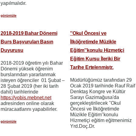
yapılmalıdır.
görüntüle
2018-2019 Bahar Dönemi
''Okul Öncesi ve
Burs Başvuruları Basın
İlköğretimde Müzikle
Duyurusu
Eğitim''konulu Hizmetiçi
Eğitim Kursu İleriki Bir
2018-2019 öğretim yılı Bahar
Tarihe Ertelenmiştr.
Dönemi yüksek öğrenim
burslarından yararlanmak
Müdürlüğümüz tarafından 29
isteyen öğrenciler 01 Şubat –
Ocak 2019 tarihinde Rauf Raif
28 Şubat 2019 (her iki tarih
Denktaş Kongre ve Kültür
dahil) tarihlerinde
Sarayı Gazimağusa'da
https://yobis.mebnet.net
gerçekleştirilecek ''Okul
adresinden online olarak
Öncesi ve İlköğretimde
müracaatlarını yapabilirler.
Müzikle Eğitim''konulu
Hizmetiçi eğitim eğitmenimiz
görüntüle
Yrd.Doç.Dr.