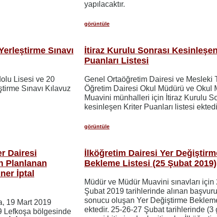
yapılacaktır.
görüntüle
Yerleştirme Sınavı
İtiraz Kurulu Sonrası Kesinleşen
Puanları Listesi
olu Lisesi ve 20
Genel Ortaöğretim Dairesi ve Mesleki 
tirme Sınavı Kılavuz
Öğretim Dairesi Okul Müdürü ve Okul
Muavini münhalleri için İtiraz Kurulu S
kesinleşen Kriter Puanları listesi ektedi
görüntüle
r Dairesi
İlköğretim Dairesi Yer Değiştirm
n Planlanan
Bekleme Listesi (25 Şubat 2019)
ner İptal
Müdür ve Müdür Muavini sınavları için
Şubat 2019 tarihlerinde alınan başvuru
sonucu oluşan Yer Değiştirme Bekleme
, 19 Mart 2019
ektedir. 25-26-27 Şubat tarihlerinde (3
9 Lefkoşa bölgesinde