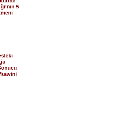
endirme
ğı’nın 5
tmeni
sleki
üğü
 Sonucu
Muavini
ayfa