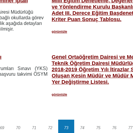
iner İptali
Milli Eğitim Denetleme, Değerl
ve Yönlendirme Kurulu Başkanlı
airesi Müdürlüğü
Adet III. Derece Eğitim Başdene
bağlı okullarda görev
Kriter Puan Sonuç Tablosu.
ik aşağıda detayları
ilmişir.
görüntüle
ı
Genel Ortaöğretim Dairesi ve Me
Teknik Öğretim Dairesi Müdürl
rumları Sınavı (YKS)
2018-2019 Öğretim Yılı İtirazlar
a başvuru takvimi ÖSYM
Oluşan Kesin Müdür ve Müdür 
Yer Değiştirme Listesi.
görüntüle
69
70
71
72
73
74
75
76
77
Sayfa
Sayfa
Sayfa
Sayfa
Sayfa
Sayfa
Sayfa
Sayfa
S