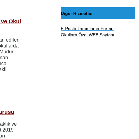
Diğer Hizmetler
 ve Okul
E-Posta Tanımlama Formu
Okullara Özel WEB Sayfası
an edilen
okullarda
 Müdür
unan
nca
ekli
yurusu
raklık ve
t 2019
arı