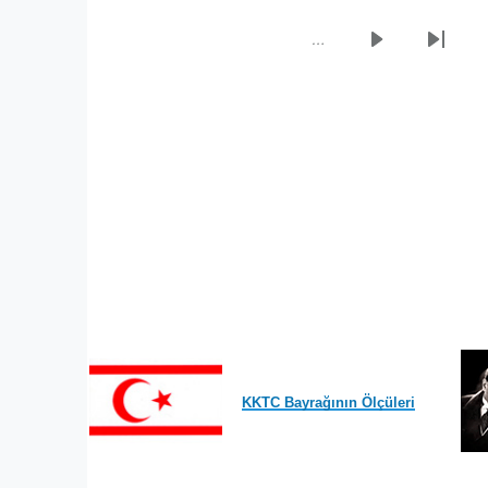
sayfa
sayfa
…
Sonraki
Son
sayfa
sayfa
KKTC Bayrağının Ölçüleri