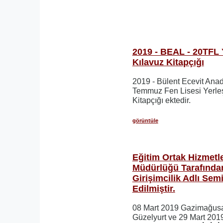
2019 - BEAL - 20TFL 
Kılavuz Kitapçığı
2019 - Bülent Ecevit Anad
Temmuz Fen Lisesi Yerleş
Kitapçığı ektedir.
görüntüle
Eğitim Ortak Hizmetle
Müdürlüğü Tarafında
Girişimcilik Adlı Semi
Edilmiştir.
08 Mart 2019 Gazimağusa
Güzelyurt ve 29 Mart 201