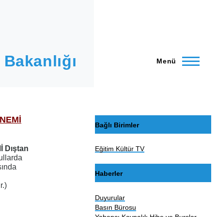
 Bakanlığı
Menü
ÖNEMİ
Bağlı Birimler
 Dıştan
Eğitim Kültür TV
ullarda
asında
Haberler
e
r.)
Duyurular
Basın Bürosu
Yabancı Kaynaklı Hibe ve Burslar