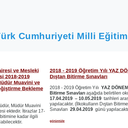
ürk Cumhuriyeti Milli Eğitim
iresi ve Mesleki
2018 - 2019 Öğretim Yılı YAZ D
si 2018-2019
Dıştan Bitirme Sınavları
Müdür Muavini ve
2018 - 2019 Öğretim Yılı
YAZ DÖNEMİ
eğiştirme Bekleme
Bitirme Sınavları
aşağıda belirtilen ok
17.04.2019 – 10.05.2019
tarihleri ar
yapılacaktır. (İlkokulların Dıştan Bitirm
üdür, Müdür Muavini
Sınavları
29.04.2019
günü yapılacaktı
i ektedir. İtirazlar 17-
timine kadar ilgili
görüntüle
abilecektir.