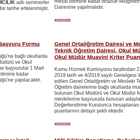
mesai bitimine kadar itirazlar İlköğreti
MCİLİK
adlı seminerler
Dairesine yapılmalıdır.
 bir tarihe ertelenmiştir.
görüntüle
 Başvuru Formu
Genel Ortaöğretim Dairesi ve Me
Teknik Öğretim Dairesi, Okul M
üğü'ne bağlı okullarda
Okul Müdür Muavini Kriter Puan
Müdürü ve Okul
e başvurular 1 Mart
Kamu Hizmeti Komisyonu tarafından 
timine kadar
2019 tarih ve 4/2019 sayılı Genelgesi il
üğü'ne yapılacaktır.
edilen Genel Ortaöğretim ve Mesleki T
Öğretim dairelerine bağlı okullarda mü
bulunan Okul Müdürü ve Okul Müdür M
mevkilerine başvuruda bulunan adaylar
Değerlendirme Kurulunca hesaplanan k
puanlarının detaylı şekli ektedir.
görüntüle