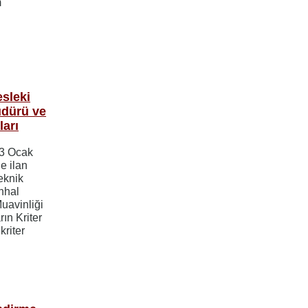
m
sleki
üdürü ve
ları
23 Ocak
e ilan
eknik
nhal
uavinliği
ın Kriter
riter