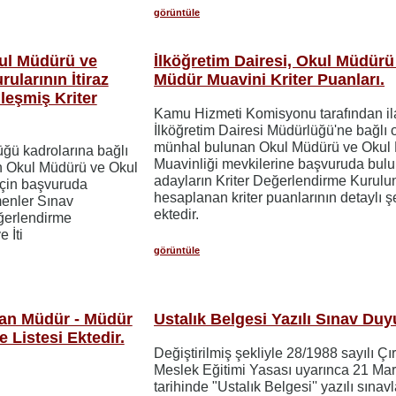
görüntüle
kul Müdürü ve
İlköğretim Dairesi, Okul Müdürü
ularının İtiraz
Müdür Muavini Kriter Puanları.
leşmiş Kriter
Kamu Hizmeti Komisyonu tarafından il
İlköğretim Dairesi Müdürlüğü'ne bağlı 
münhal bulunan Okul Müdürü ve Okul
üğü kadrolarına bağlı
Muavinliği mevkilerine başvuruda bul
n Okul Müdürü ve Okul
adayların Kriter Değerlendirme Kurulu
için başvuruda
hesaplanan kriter puanlarının detaylı ş
enler Sınav
ektedir.
ğerlendirme
 İti
görüntüle
şan Müdür - Müdür
Ustalık Belgesi Yazılı Sınav Du
 Listesi Ektedir.
Değiştirilmiş şekliyle 28/1988 sayılı Çı
Meslek Eğitimi Yasası uyarınca 21 Mar
tarihinde "Ustalık Belgesi'' yazılı sınavl