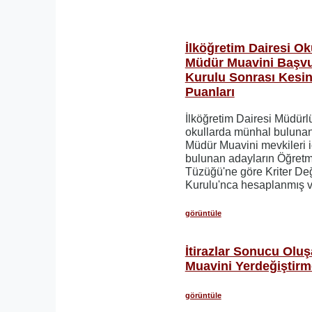
İlköğretim Dairesi O
Müdür Muavini Başvur
Kurulu Sonrası Kesin
Puanları
İlköğretim Dairesi Müdürl
okullarda münhal buluna
Müdür Muavini mevkileri 
bulunan adayların Öğretm
Tüzüğü'ne göre Kriter De
Kurulu'nca hesaplanmış ve
görüntüle
İtirazlar Sonucu Olu
Muavini Yerdeğiştirme
görüntüle