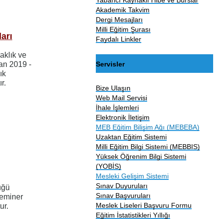
Akademik Takvim
Dergi Mesajları
Milli Eğitim Şurası
arı
Faydalı Linkler
raklık ve
Servisler
an 2019 -
ık
r.
Bize Ulaşın
Web Mail Servisi
İhale İşlemleri
Elektronik İletişim
MEB Eğitim Bilişim Ağı (MEBEBA)
Uzaktan Eğitim Sistemi
Milli Eğitim Bilgi Sistemi (MEBBIS)
Yüksek Öğrenim Bilgi Sistemi
(YOBİS)
Mesleki Gelişim Sistemi
Sınav Duyuruları
üğü
Sınav Başvuruları
seminer
Meslek Liseleri Başvuru Formu
ur.
Eğitim İstatistikleri Yıllığı