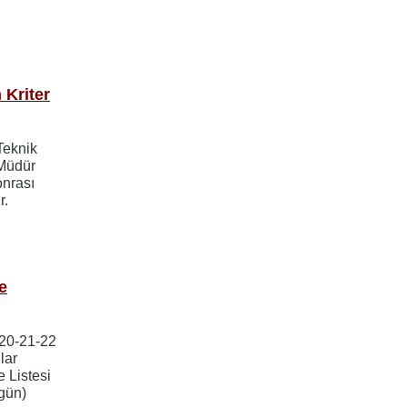
 Kriter
Teknik
 Müdür
onrası
r.
e
 20-21-22
lar
 Listesi
 gün)