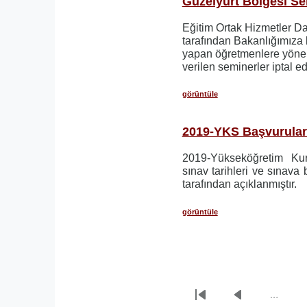
Güzelyurt Bölgesi Sem
Eğitim Ortak Hizmetler D
tarafından Bakanlığımıza 
yapan öğretmenlere yönel
verilen seminerler iptal ed
görüntüle
2019-YKS Başvurular
2019-Yükseköğretim Ku
sınav tarihleri ve sınav
tarafından açıklanmıştır.
görüntüle
…
Sayfalama
İlk
Önceki