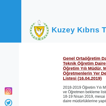
Ana içeriğe atla
Kuzey Kıbrıs T
Genel Ortaöğretim Da
Teknik Öğretim Daire
Öğretim Yılı Müdür, 
Öğretmenlerin Yer D
Listesi (16.04.2019)
2018-2019 Öğretim Yılı M
ve Öğretmen bekleme listes
18-19 Nisan 2019, mesai bi
daire müdürlüklerine yapıl