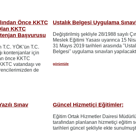
ılından Önce KKTC
Ustalık Belgesi Uygulama Sınavl
Olan KKTC
Değiştirilmiş şekliyle 28/1988 sayılı Çı
ntenjan Başvurusu
Meslek Eğitimi Yasası uyarınca 15 Nis
31 Mayıs 2019 tarihleri arasında "Ustal
in T.C. YÖK’ün T.C.
Belgesi'' uygulama sınavları yapılacaktı
ı kontenjanlar için
dan önce KKTC
 KKTC vatandaşı ve
görüntüle
encilerimizden de
Yazılı Sınav
Güncel Hizmetiçi Eğitimler;
Eğitim Ortak Hizmetler Dairesi Müdürl
tarafından planlanan hizmetiçi eğitim 
tarihleri güncel şekliyle ekte sunulmuşt