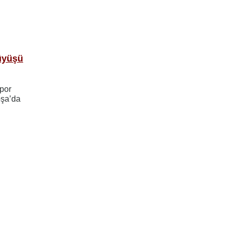
üyüşü
por
oşa’da