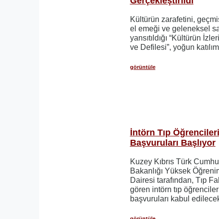
Gerçekleştirildi
Kültürün zarafetini, geçm
el emeği ve geleneksel sa
yansıtıldığı “Kültürün İzler
ve Defilesi”, yoğun katılıml
görüntüle
İntörn Tıp Öğrenciler
Başvuruları Başlıyor
Kuzey Kıbrıs Türk Cumhuri
Bakanlığı Yüksek Öğrenim 
Dairesi tarafından, Tıp F
gören intörn tıp öğrencile
başvuruları kabul edilecekt
görüntüle