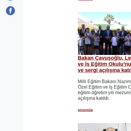
Bakan Çavuşoğlu, Le
ve İş Eğitim Okulu’n
ve sergi açılışına katı
Milli Eğitim Bakanı Nazı
Özel Eğitim ve İş Eğitim
eğitim öğretim yılı mezuni
açılışına katıldı.
görüntüle