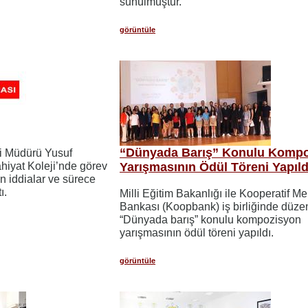
sunulmuştur.
görüntüle
“Dünyada Barış” Konulu Komp
i Müdürü Yusuf
ahiyat Koleji’nde görev
Yarışmasının Ödül Töreni Yapıld
n iddialar ve sürece
ı.
Milli Eğitim Bakanlığı ile Kooperatif M
Bankası (Koopbank) iş birliğinde düz
“Dünyada barış” konulu kompozisyon
yarışmasının ödül töreni yapıldı.
görüntüle