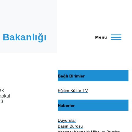
 Bakanlığı
Menü
Bağlı Birimler
ek
Eğitim Kültür TV
aokul
23
Haberler
Duyurular
Basın Bürosu
Yabancı Kaynaklı Hibe ve Burslar