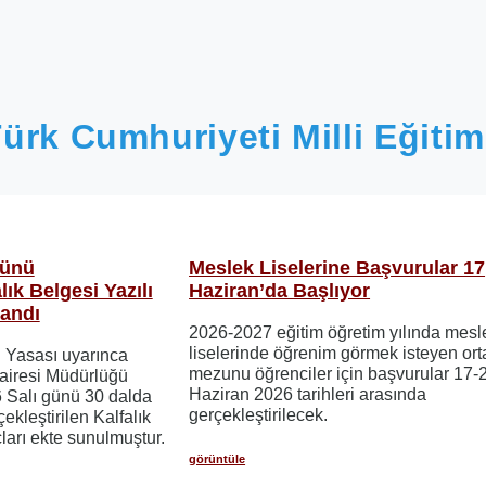
ürk Cumhuriyeti Milli Eğitim
Günü
Meslek Liselerine Başvurular 17
lık Belgesi Yazılı
Haziran’da Başlıyor
landı
2026-2027 eğitim öğretim yılında mesl
liselerinde öğrenim görmek isteyen ort
i Yasası uyarınca
mezunu öğrenciler için başvurular 17-
airesi Müdürlüğü
Haziran 2026 tarihleri ​​arasında
6 Salı günü 30 dalda
gerçekleştirilecek.
çekleştirilen Kalfalık
ları ekte sunulmuştur.
görüntüle