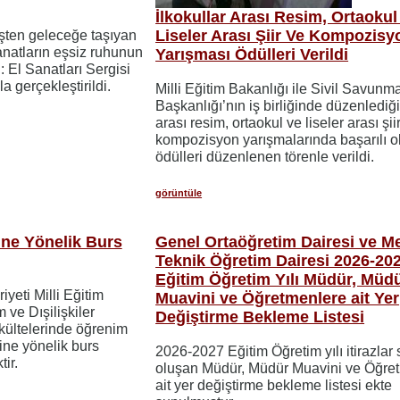
İlkokullar Arası Resim, Ortaokul
Liseler Arası Şiir Ve Kompozisy
işten geleceğe taşıyan
natların eşsiz ruhunun
Yarışması Ödülleri Verildi
i: El Sanatları Sergisi
a gerçekleştirildi.
Milli Eğitim Bakanlığı ile Sivil Savunma
Başkanlığı’nın iş birliğinde düzenlediği
arası resim, ortaokul ve liseler arası şii
kompozisyon yarışmalarında başarılı o
ödülleri düzenlenen törenle verildi.
görüntüle
ine Yönelik Burs
Genel Ortaöğretim Dairesi ve Me
Teknik Öğretim Dairesi 2026-20
Eğitim Öğretim Yılı Müdür, Müd
yeti Milli Eğitim
Muavini ve Öğretmenlere ait Yer
ve Dışilişkiler
Değiştirme Bekleme Listesi
akültelerinde öğrenim
rine yönelik burs
2026-2027 Eğitim Öğretim yılı itirazlar
ir.
oluşan Müdür, Müdür Muavini ve Öğre
ait yer değiştirme bekleme listesi ekte