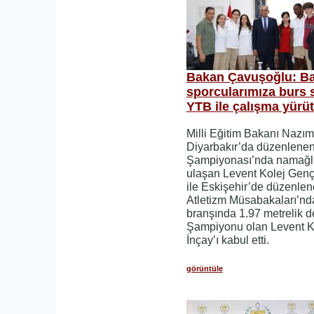
Bakan Çavuşoğlu: Baş
sporcularımıza burs 
YTB ile çalışma yürü
Milli Eğitim Bakanı Nazı
Diyarbakır’da düzenlenen
Şampiyonası’nda namağl
ulaşan Levent Kolej Genç 
ile Eskişehir’de düzenlen
Atletizm Müsabakaları’nd
branşında 1.97 metrelik d
Şampiyonu olan Levent Ko
İnçay’ı kabul etti.
görüntüle