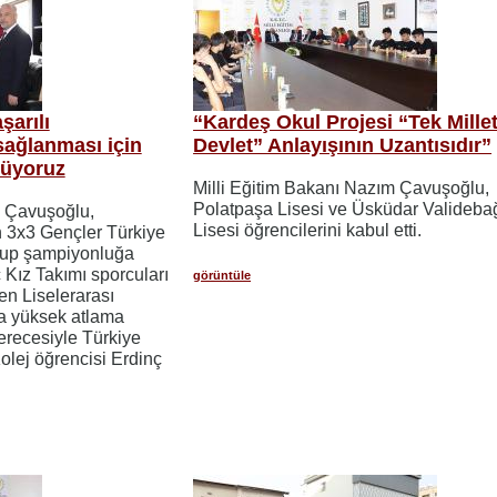
arılı
“Kardeş Okul Projesi “Tek Millet
sağlanması için
Devlet” Anlayışının Uzantısıdır”
tüyoruz
Milli Eğitim Bakanı Nazım Çavuşoğlu,
Polatpaşa Lisesi ve Üsküdar Valideba
m Çavuşoğlu,
Lisesi öğrencilerini kabul etti.
 3x3 Gençler Türkiye
up şampiyonluğa
Kız Takımı sporcuları
görüntüle
en Liselerarası
a yüksek atlama
erecesiyle Türkiye
lej öğrencisi Erdinç