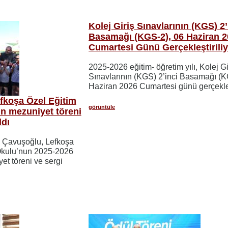
Kolej Giriş Sınavlarının (KGS) 2’
Basamağı (KGS-2), 06 Haziran 
Cumartesi Günü Gerçekleştirili
2025-2026 eğitim- öğretim yılı, Kolej Gi
Sınavlarının (KGS) 2’inci Basamağı (K
Haziran 2026 Cumartesi günü gerçekleşt
fkoşa Özel Eğitim
görüntüle
un mezuniyet töreni
ldı
m Çavuşoğlu, Lefkoşa
 Okulu’nun 2025-2026
yet töreni ve sergi