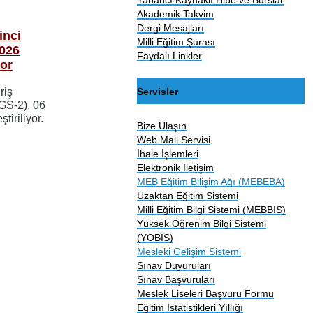
Akademik Takvim
Dergi Mesajları
inci
Milli Eğitim Şurası
2026
Faydalı Linkler
yor
Servisler
riş
GS-2), 06
iriliyor.
Bize Ulaşın
Web Mail Servisi
İhale İşlemleri
Elektronik İletişim
MEB Eğitim Bilişim Ağı (MEBEBA)
Uzaktan Eğitim Sistemi
Milli Eğitim Bilgi Sistemi (MEBBIS)
Yüksek Öğrenim Bilgi Sistemi
(YOBİS)
Mesleki Gelişim Sistemi
Sınav Duyuruları
Sınav Başvuruları
Meslek Liseleri Başvuru Formu
Eğitim İstatistikleri Yıllığı