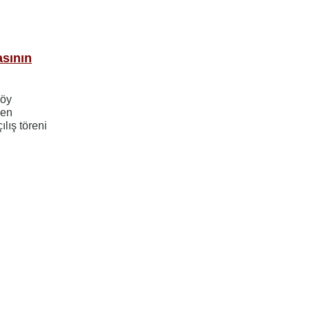
asının
köy
len
ılış töreni