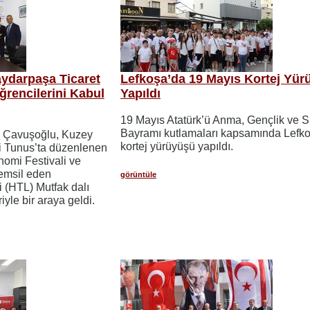
ydarpaşa Ticaret
Lefkoşa’da 19 Mayıs Kortej Yür
ğrencilerini Kabul
Yapıldı
19 Mayıs Atatürk’ü Anma, Gençlik ve S
Bayramı kutlamaları kapsamında Lefk
m Çavuşoğlu, Kuzey
kortej yürüyüşü yapıldı.
ni Tunus’ta düzenlenen
nomi Festivali ve
temsil eden
görüntüle
 (HTL) Mutfak dalı
iyle bir araya geldi.