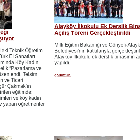
Alayköy İlkokulu Ek Derslik Bin
eği
Açılış Töreni Gerçekleştirildi
şuyor
Milli Eğitim Bakanlığı ve Gönyeli-Alay
sleki Teknik Öğretim
Belediyesi'nin katkılarıyla gerçekleştiri
Türk El Sanatları
Alayköy İlkokulu ek derslik binasının aç
psamında Köy Kadın
yapıldı.
elik “Pazarlama ve
düzenlendi. Telsim
görüntüle
 ve Ticari
gür Çakmak’ın
rilen eğitimde;
rimleri ve köy kadın
v yapan öğretmenler