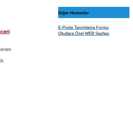
Diğer Hizmetler
E-Posta Tanımlama Formu
ceri
Okullara Özel WEB Sayfası
nlenen
dı.