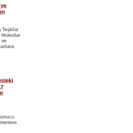
 ve
on
 Teşkilat
 ilkokullar
r ve
lanlara
sleki
27
ür
 sonucu
tmenlere