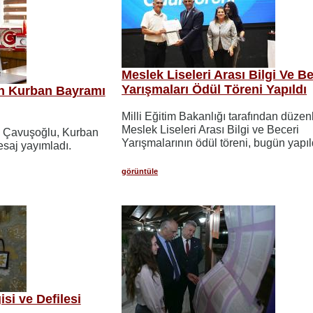
Meslek Liseleri Arası Bilgi Ve Be
Yarışmaları Ödül Töreni Yapıldı
n Kurban Bayramı
Milli Eğitim Bakanlığı tarafından düze
Meslek Liseleri Arası Bilgi ve Beceri
m Çavuşoğlu, Kurban
Yarışmalarının ödül töreni, bugün yapıl
esaj yayımladı.
görüntüle
isi ve Defilesi