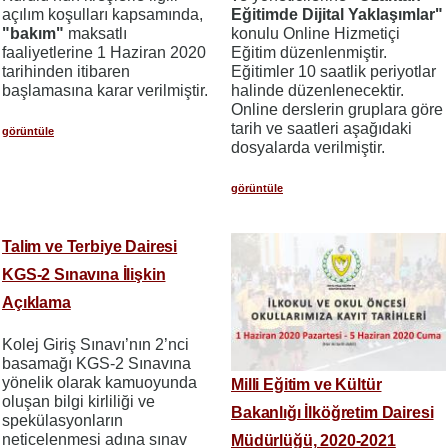
açılım koşulları kapsamında,
Eğitimde Dijital Yaklaşımlar"
"bakım"
maksatlı
konulu Online Hizmetiçi
faaliyetlerine 1 Haziran 2020
Eğitim düzenlenmiştir.
tarihinden itibaren
Eğitimler 10 saatlik periyotlar
başlamasına karar verilmiştir.
halinde düzenlenecektir.
Online derslerin gruplara göre
tarih ve saatleri aşağıdaki
görüntüle
dosyalarda verilmiştir.
görüntüle
Talim ve Terbiye Dairesi
KGS-2 Sınavına İlişkin
Açıklama
Kolej Giriş Sınavı’nın 2’nci
basamağı KGS-2 Sınavına
yönelik olarak kamuoyunda
Milli Eğitim ve Kültür
oluşan bilgi kirliliği ve
Bakanlığı İlköğretim Dairesi
spekülasyonların
neticelenmesi adına sınav
Müdürlüğü, 2020-2021