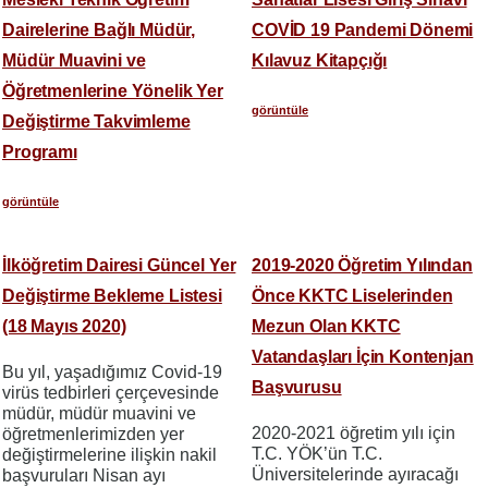
Dairelerine Bağlı Müdür,
COVİD 19 Pandemi Dönemi
Müdür Muavini ve
Kılavuz Kitapçığı
Öğretmenlerine Yönelik Yer
görüntüle
Değiştirme Takvimleme
Programı
görüntüle
İlköğretim Dairesi Güncel Yer
2019-2020 Öğretim Yılından
Değiştirme Bekleme Listesi
Önce KKTC Liselerinden
(18 Mayıs 2020)
Mezun Olan KKTC
Vatandaşları İçin Kontenjan
Bu yıl, yaşadığımız Covid-19
Başvurusu
virüs tedbirleri çerçevesinde
müdür, müdür muavini ve
2020-2021 öğretim yılı için
öğretmenlerimizden yer
T.C. YÖK’ün T.C.
değiştirmelerine ilişkin nakil
Üniversitelerinde ayıracağı
başvuruları Nisan ayı