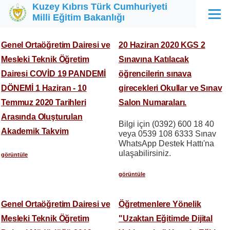
Kuzey Kıbrıs Türk Cumhuriyeti
Ana içeriğe atla
Milli Eğitim Bakanlığı
Menü
Genel Ortaöğretim Dairesi ve
20 Haziran 2020 KGS 2
Mesleki Teknik Öğretim
Sınavına Katılacak
Dairesi COVİD 19 PANDEMİ
öğrencilerin sınava
DÖNEMİ 1 Haziran - 10
girecekleri Okullar ve Sınav
Temmuz 2020 Tarihleri
Salon Numaraları.
Arasında Oluşturulan
Bilgi için (0392) 600 18 40
Akademik Takvim
veya 0539 108 6333 Sınav
WhatsApp Destek Hattı'na
ulaşabilirsiniz.
görüntüle
görüntüle
Genel Ortaöğretim Dairesi ve
Öğretmenlere Yönelik
Mesleki Teknik Öğretim
"Uzaktan Eğitimde Dijital