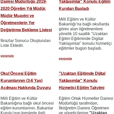
Dairesi Müdürlüğü 2019-
Yaklaşımlar" Konulu Eğitim
2020 Öğretim Yılı Müdür,
Kursları Başladı
Müdür Muavini ve
Milli Eğitim ve Kültür
Öğretmenlerin Yer
Bakanlığı’na bağlı okullarda
görev alan öğretmenlere
Değiştirme Bekleme Listesi
yönelik 10 saatlik "Uzaktan
Eğitim Eğitiminde Digital
İtirazlar Sonucu Oluşturulan
Yaklaşımlar" konulu hizmetiçi
Liste Ektedir.
eğitimler bugün başladı.
görüntüle
görüntüle
Okul Öncesi Eğitim
"Uzaktan Eğitimde Dijital
Kurumlarının (3-6 Yaş)
Yaklaşımlar" Konulu
Açılması Hakkında Duyuru
Hizmetiçi Eğitim Takvimi
Milli Eğitim ve Kültür
Eğitim Ortak Hizmetler Dairesi
Bakanlığına bağlı okul öncesi
Müdürlüğü tarafından,
eğitim kurumlarının, Bakanlar
İlköğretim Dairesi Öğretmen
Kurulu’nun kreşlerle ilgili
ve yöneticilerine
"Uzaktan