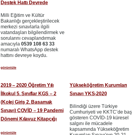
Destek Hattı Devrede
Milli Eğitim ve Kültür
Bakanlığı gerçekleştirilecek
merkezi sınavlarla ilgili
vatandaşları bilgilendirmek ve
sorularını cevaplandırmak
amacıyla
0539 108 63 33
numaralı WhatsApp destek
hattını devreye koydu.
görüntüle
2019 – 2020 Öğretim Yılı
Yükseköğretim Kurumları
İlkokul 5. Sınıflar KGS – 2
Sınavı YKS-2020
(Kolej Giriş 2. Basamak
Bilindiği üzere Türkiye
Sınavı) COVİD – 19 Pandemi
Cumhuriyeti ve KKTC’de baş
gösteren COVİD-19 küresel
Dönemi Kılavuz Kitapçığı
salgını ile mücadele
kapsamında Yükseköğretim
görüntüle
Kurumları Sınavı'nın 20-21