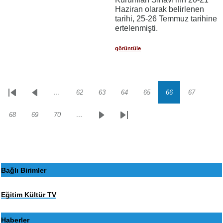
Haziran olarak belirlenen
tarihi, 25-26 Temmuz tarihine
ertelenmişti.
görüntüle
…
62
63
64
65
66
67
Sayfalama
İlk
Önceki
Sayfa
Sayfa
Sayfa
Sayfa
Sayfa
Sayfa
sayfa
sayfa
68
69
70
…
Sayfa
Sayfa
Sayfa
Sonraki
Son
sayfa
sayfa
Bağlı Birimler
Eğitim Kültür TV
Haberler