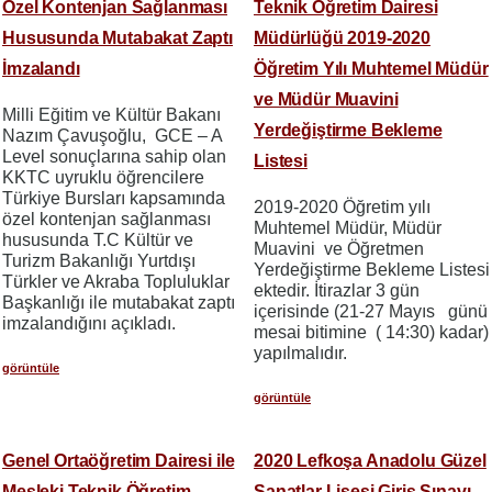
Özel Kontenjan Sağlanması
Teknik Öğretim Dairesi
Hususunda Mutabakat Zaptı
Müdürlüğü 2019-2020
İmzalandı
Öğretim Yılı Muhtemel Müdür
ve Müdür Muavini
Milli Eğitim ve Kültür Bakanı
Yerdeğiştirme Bekleme
Nazım Çavuşoğlu, GCE – A
Level sonuçlarına sahip olan
Listesi
KKTC uyruklu öğrencilere
Türkiye Bursları kapsamında
2019-2020 Öğretim yılı
özel kontenjan sağlanması
Muhtemel Müdür, Müdür
hususunda T.C Kültür ve
Muavini ve Öğretmen
Turizm Bakanlığı Yurtdışı
Yerdeğiştirme Bekleme Listesi
Türkler ve Akraba Topluluklar
ektedir. İtirazlar 3 gün
Başkanlığı ile mutabakat zaptı
içerisinde (21-27 Mayıs günü
imzalandığını açıkladı.
mesai bitimine ( 14:30) kadar)
yapılmalıdır.
görüntüle
görüntüle
Genel Ortaöğretim Dairesi ile
2020 Lefkoşa Anadolu Güzel
Mesleki Teknik Öğretim
Sanatlar Lisesi Giriş Sınavı