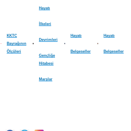
Hayatı
İlkeleri
KKTC
Hayatı
Hayatı
Devrimleri
Bayrağının
Ölçüleri
Belgeseller
Belgeseller
Gençliğe
Hitabesi
Marşlar