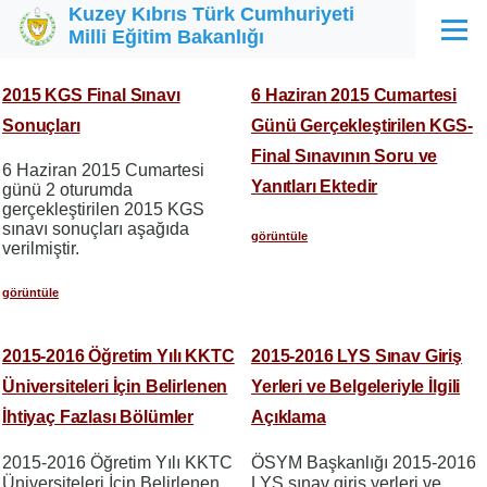
Kuzey Kıbrıs Türk Cumhuriyeti
Ana içeriğe atla
Milli Eğitim Bakanlığı
Menü
2015 KGS Final Sınavı
6 Haziran 2015 Cumartesi
Sonuçları
Günü Gerçekleştirilen KGS-
Final Sınavının Soru ve
6 Haziran 2015 Cumartesi
Yanıtları Ektedir
günü 2 oturumda
gerçekleştirilen 2015 KGS
sınavı sonuçları aşağıda
görüntüle
verilmiştir.
görüntüle
2015-2016 Öğretim Yılı KKTC
2015-2016 LYS Sınav Giriş
Üniversiteleri İçin Belirlenen
Yerleri ve Belgeleriyle İlgili
İhtiyaç Fazlası Bölümler
Açıklama
2015-2016 Öğretim Yılı KKTC
ÖSYM Başkanlığı 2015-2016
Üniversiteleri İçin Belirlenen
LYS sınav giriş yerleri ve