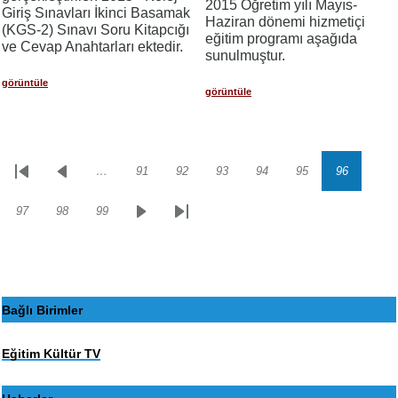
2015 Öğretim yılı Mayıs-
Giriş Sınavları İkinci Basamak
Haziran dönemi hizmetiçi
(KGS-2) Sınavı Soru Kitapcığı
eğitim programı aşağıda
ve Cevap Anahtarları ektedir.
sunulmuştur.
görüntüle
görüntüle
…
91
92
93
94
95
96
Sayfalama
İlk
Önceki
Sayfa
Sayfa
Sayfa
Sayfa
Sayfa
Sayfa
sayfa
sayfa
97
98
99
Sayfa
Sayfa
Sayfa
Sonraki
Son
sayfa
sayfa
Bağlı Birimler
Eğitim Kültür TV