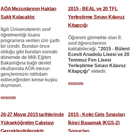
AÖA Mezunlarının Hakları
2015 - BEAL ve 20 TFL
Saklı Kalacaktır.
Yerleştirme Sınavı Kılavuz
Kitapçığı
İlgili Üniversitelerin sınıf
öğretmenliği lisans
Öğrenim görmekte olan 8.
programına verilen izin şartlı
sınıf öğrencilerinin
bir izindir. Bundan önce
katılabileceği,
"2015 - Bülent
olduğu gibi bundan sonraki
Ecevit Anadolu Lisesi ve 20
dönemde de Milli Eğitim
Temmuz Fen Lisesi
Bakanlığına bağlı devlet
Yerleştirme Sınavı Kılavuz
okullarında AÖA mezun
Kitapçığı"
ektedir.
gençlerimizin istihdam
edileceğinden kimse kuşku
görüntüle
duymasın.
görüntüle
26-27 Mayıs 2015 tarihlerinde
2015 - Kolej Giriş Sınavları
Yükseköğretim Çalıştayı
İkinci Basamak (KGS-2)
Gerçekleştirilecektir.
Sonuçları