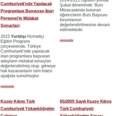
2014-2015 Öğretim yılında
Cumhuriyeti’nde Yapılacak
Şubat döneminde Burs
Müracaatında bulunan
Programlara Başvuran İdari
öğrencilerin Burs Başvuru
Personel’in Mülakat
forumlarının
değerlendirilmesine devam
Sonuçları;
edilmektedir.
2015
Yurtdışı
Hizmetiçi
görüntüle
Eğitim Programı
çerçevesinde, Türkiye
Cumhuriyeti’nde yapılacak
olan programlara başvuran
adayların mülakat sonuçları
değerlendirilmiş olup gitmeye
hak kazananların isim listesi
aşağıda sunulmuştur.
görüntüle
Kuzey Kıbrıs Türk
65/2005 Sayılı Kuzey Kıbrıs
Cumhuriyeti Yükseköğretim
Türk Cumhuriyeti
Çalıştayı
Yükseköğretim Yasası