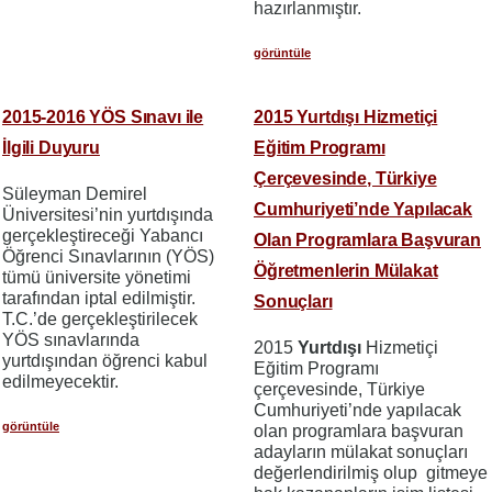
hazırlanmıştır.
görüntüle
2015-2016 YÖS Sınavı ile
2015 Yurtdışı Hizmetiçi
İlgili Duyuru
Eğitim Programı
Çerçevesinde, Türkiye
Süleyman Demirel
Cumhuriyeti’nde Yapılacak
Üniversitesi’nin yurtdışında
gerçekleştireceği Yabancı
Olan Programlara Başvuran
Öğrenci Sınavlarının (YÖS)
Öğretmenlerin Mülakat
tümü üniversite yönetimi
tarafından iptal edilmiştir.
Sonuçları
T.C.’de gerçekleştirilecek
YÖS sınavlarında
2015
Yurtdışı
Hizmetiçi
yurtdışından öğrenci kabul
Eğitim Programı
edilmeyecektir.
çerçevesinde, Türkiye
Cumhuriyeti’nde yapılacak
görüntüle
olan programlara başvuran
adayların mülakat sonuçları
değerlendirilmiş olup gitmeye