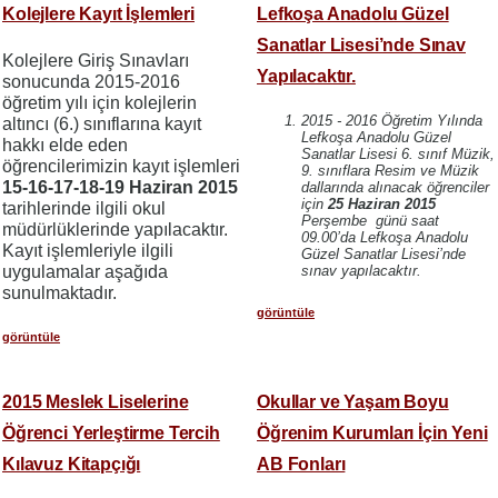
Kolejlere Kayıt İşlemleri
Lefkoşa Anadolu Güzel
Sanatlar Lisesi’nde Sınav
Kolejlere Giriş Sınavları
Yapılacaktır.
sonucunda 2015-2016
öğretim yılı için kolejlerin
2015 - 2016 Öğretim Yılında
altıncı (6.) sınıflarına kayıt
Lefkoşa Anadolu Güzel
hakkı elde eden
Sanatlar Lisesi 6. sınıf Müzik,
öğrencilerimizin kayıt işlemleri
9. sınıflara Resim ve Müzik
15-16-17-18-19 Haziran 2015
dallarında alınacak öğrenciler
için
25 Haziran 2015
tarihlerinde ilgili okul
Perşembe günü saat
müdürlüklerinde yapılacaktır.
09.00’da Lefkoşa Anadolu
Kayıt işlemleriyle ilgili
Güzel Sanatlar Lisesi’nde
uygulamalar aşağıda
sınav yapılacaktır.
sunulmaktadır.
görüntüle
görüntüle
2015 Meslek Liselerine
Okullar ve Yaşam Boyu
Öğrenci Yerleştirme Tercih
Öğrenim Kurumları İçin Yeni
Kılavuz Kitapçığı
AB Fonları