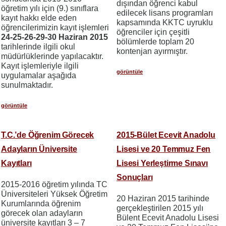
dışından öğrenci kabul
öğretim yılı için (9.) sınıflara
edilecek lisans programları
kayıt hakkı elde eden
kapsamında KKTC uyruklu
öğrencilerimizin kayıt işlemleri
öğrenciler için çeşitli
24-25-26-29-30 Haziran 2015
bölümlerde toplam 20
tarihlerinde ilgili okul
kontenjan ayırmıştır.
müdürlüklerinde yapılacaktır.
Kayıt işlemleriyle ilgili
görüntüle
uygulamalar aşağıda
sunulmaktadır.
görüntüle
T.C.’de Öğrenim Görecek
2015-Bület Ecevit Anadolu
Adayların Üniversite
Lisesi ve 20 Temmuz Fen
Kayıtları
Lisesi Yerleştirme Sınavı
Sonuçları
2015-2016 öğretim yılında TC
Üniversiteleri Yüksek Öğretim
20 Haziran 2015 tarihinde
Kurumlarında öğrenim
gerçekleştirilen 2015 yılı
görecek olan adayların
Bülent Ecevit Anadolu Lisesi
üniversite kayıtları 3 – 7