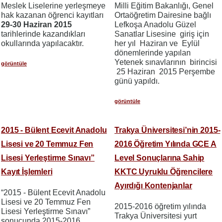
Meslek Liselerine yerleşmeye
Milli Eğitim Bakanlığı, Genel
hak kazanan öğrenci kayıtları
Ortaöğretim Dairesine bağlı
29-30 Haziran
2015
Lefkoşa Anadolu Güzel
tarihlerinde kazandıkları
Sanatlar Lisesine giriş için
okullarında yapılacaktır.
her yıl Haziran ve Eylül
dönemlerinde yapılan
Yetenek sınavlarının birincisi
görüntüle
25 Haziran 2015 Perşembe
günü yapıldı.
görüntüle
2015 - Bülent Ecevit Anadolu
Trakya Üniversitesi’nin 2015-
Lisesi ve 20 Temmuz Fen
2016 Öğretim Yılında GCE A
Lisesi Yerleştirme Sınavı”
Level Sonuçlarına Sahip
Kayıt İşlemleri
KKTC Uyruklu Öğrencilere
Ayırdığı Kontenjanlar
“2015 - Bülent Ecevit Anadolu
Lisesi ve 20 Temmuz Fen
2015-2016 öğretim yılında
Lisesi Yerleştirme Sınavı”
Trakya Üniversitesi yurt
sonucunda 2015-2016