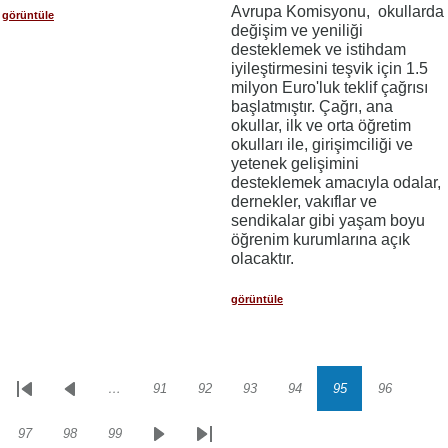
Avrupa Komisyonu, okullarda
görüntüle
değişim ve yeniliği
desteklemek ve istihdam
iyileştirmesini teşvik için 1.5
milyon Euro'luk teklif çağrısı
başlatmıştır. Çağrı, ana
okullar, ilk ve orta öğretim
okulları ile, girişimciliği ve
yetenek gelişimini
desteklemek amacıyla odalar,
dernekler, vakıflar ve
sendikalar gibi yaşam boyu
öğrenim kurumlarına açık
olacaktır.
görüntüle
…
91
92
93
94
95
96
Sayfalama
İlk
Önceki
Sayfa
Sayfa
Sayfa
Sayfa
Sayfa
Sayfa
sayfa
sayfa
97
98
99
Sayfa
Sayfa
Sayfa
Sonraki
Son