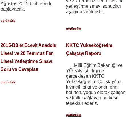
ve 20 Temmuz Fen Lisesi'ne
Ağustos 2015 tarihlerinde
yerleştirme sınavı sonuçları
başlayacak.
aşağıda verilmiştir.
görüntüle
görüntüle
2015-Bület Ecevit Anadolu
KKTC Yükseköğretim
Lisesi ve 20 Temmuz Fen
Çalıştayı Raporu
Lisesi Yerleştirme Sınavı
Milli Eğitim Bakanlığı ve
Soru ve Cevapları
YÖDAK işbirliği ile
gerçekleşen KKTC
Yükseköğretim Çalıştayı’na
görüntüle
kıymetli bilgi ve önerilerini
belirten, yoğun olarak çalışan
ve katkı sağlayan herkese
teşekkür ederiz.
görüntüle