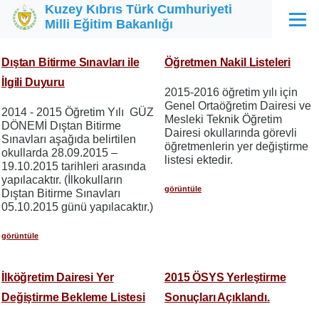
Kuzey Kıbrıs Türk Cumhuriyeti
Ana içeriğe atla
Milli Eğitim Bakanlığı
Menü
Dıştan Bitirme Sınavları ile
Öğretmen Nakil Listeleri
İlgili Duyuru
2015-2016 öğretim yılı için
Genel Ortaöğretim Dairesi ve
2014 - 2015 Öğretim Yılı GÜZ
Mesleki Teknik Öğretim
DÖNEMİ Dıştan Bitirme
Dairesi okullarında görevli
Sınavları aşağıda belirtilen
öğretmenlerin yer değiştirme
okullarda 28.09.2015 –
listesi ektedir.
19.10.2015 tarihleri arasında
yapılacaktır. (İlkokulların
görüntüle
Dıştan Bitirme Sınavları
05.10.2015 günü yapılacaktır.)
görüntüle
İlköğretim Dairesi Yer
2015 ÖSYS Yerleştirme
Değiştirme Bekleme Listesi
Sonuçları Açıklandı.