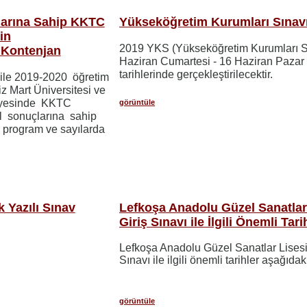
arına Sahip KKTC
Yükseköğretim Kurumları Sınav
in
2019 YKS (Yükseköğretim Kurumları Sı
e Kontenjan
Haziran Cumartesi - 16 Haziran Pazar
tarihlerinde gerçekleştirilecektir.
i ile 2019-2020 öğretim
z Mart Üniversitesi ve
ünyesinde KKTC
görüntüle
 sonuçlarına sahip
li program ve sayılarda
k Yazılı Sınav
Lefkoşa Anadolu Güzel Sanatlar
Giriş Sınavı ile İlgili Önemli Tari
Lefkoşa Anadolu Güzel Sanatlar Lisesi
Sınavı ile ilgili önemli tarihler aşağıdak
görüntüle