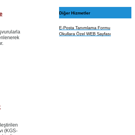
Diğer Hizmetler
e
E-Posta Tanımlama Formu
şvurularla
Okullara Özel WEB Sayfası
zenlenerek
r.
t
eştirilen
avı (KGS-