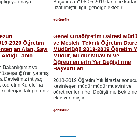
hipliği yapmaya
Başvuruları" 08.05.2019 tarihine kadar
uzatılmıştır. İlgili genelge ektedir
görüntüle
Mezun
Genel Ortaöğretim Dairesi Müd
2019-2020 Öğretim
ve Mesleki Teknik Öğretim Daire
ontenjan Alan, Sayı
Müdürlüğü 2018-2019 Öğretim Yı
 Aldığı Tablo.
Müdür, Müdür Muavini ve
Öğretmenlerin Yer Değiştirme
in Bakanlığımız ve
Başvuruları
üsteşarlığı’nın yapmış
 Devletimiz ihtiyaç
2018-2019 Öğretim Yılı İtirazlar sonuc
kseköğretim Kurulu”na
kesinleşen müdür müdür muavini ve
ontenjan taleplerimiz
öğretmenlerin Yer Değiştirme Bekleme 
ekte verilmiştir.
görüntüle