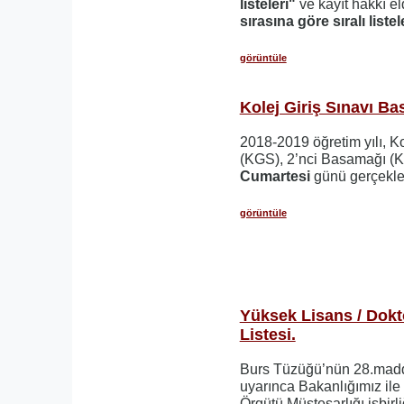
listeleri"
ve kayıt hakkı e
sırasına göre sıralı listel
görüntüle
Kolej Giriş Sınavı Bas
2018-2019 öğretim yılı, Ko
(KGS), 2’nci Basamağı (
Cumartesi
günü gerçekleşt
görüntüle
Yüksek Lisans / Dokt
Listesi.
Burs Tüzüğü’nün 28.madde
uyarınca Bakanlığımız il
Örgütü Müsteşarlığı işbirli