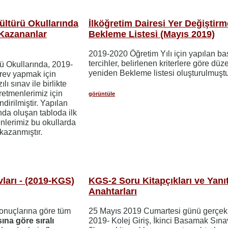
ültürü Okullarında
İlköğretim Dairesi Yer Değiştirm
Kazananlar
Bekleme Listesi (Mayıs 2019)
2019-2020 Öğretim Yılı için yapılan ba
tercihler, belirlenen kriterlere göre dü
rü Okullarında, 2019-
yeniden Bekleme listesi oluşturulmuştu
örev yapmak için
ı sınav ile birlikte
retmenlerimiz için
görüntüle
dirilmiştir. Yapılan
da oluşan tabloda ilk
enlerimiz bu okullarda
kazanmıştır.
vları - (2019-KGS)
KGS-2 Soru Kitapçıkları ve Yanı
Anahtarları
sonuçlarına göre tüm
25 Mayıs 2019 Cumartesi günü gerçekl
na göre sıralı
2019- Kolej Giriş, İkinci Basamak Sın