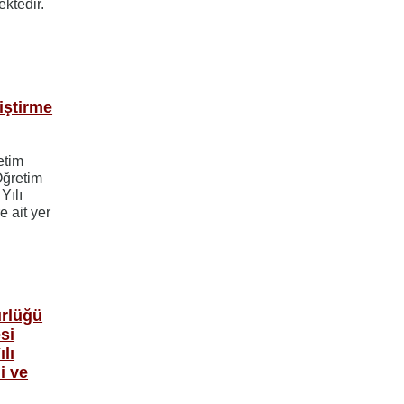
 ektedir.
iştirme
etim
Öğretim
Yılı
 ait yer
ürlüğü
si
lı
i ve