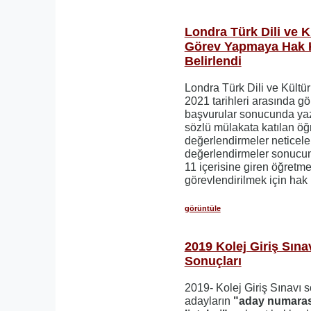
Londra Türk Dili ve K
Görev Yapmaya Hak 
Belirlendi
Londra Türk Dili ve Kültü
2021 tarihleri arasında g
başvurular sonucunda yazıl
sözlü mülakata katılan öğ
değerlendirmeler neticelen
değerlendirmeler sonucun
11 içerisine giren öğretm
görevlendirilmek için hak 
görüntüle
2019 Kolej Giriş Sına
Sonuçları
2019- Kolej Giriş Sınavı 
adayların
"aday numarası