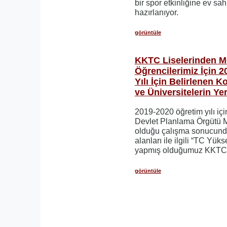
bir spor etkinliğine ev sa
hazırlanıyor.
görüntüle
KKTC Liselerinden 
Öğrencilerimiz İçin 
Yılı İçin Belirlenen K
ve Üniversitelerin Yer
2019-2020 öğretim yılı iç
Devlet Planlama Örgütü M
olduğu çalışma sonucunda
alanları ile ilgili “TC Yü
yapmış olduğumuz KKTC k
görüntüle