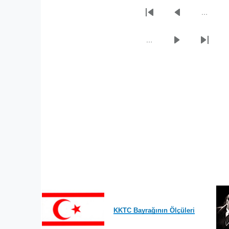
…
Sayfalama
İlk
Önceki
sayfa
sayfa
…
Sonraki
Son
sayfa
sayfa
KKTC Bayrağının Ölçüleri