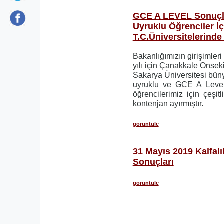
GCE A LEVEL Sonuçl
Uyruklu Öğrenciler İç
T.C.Üniversitelerind
Bakanlığımızın girişimler
yılı için Çanakkale Onseki
Sakarya Üniversitesi b
uyruklu ve GCE A Level
öğrencilerimiz için çeşit
kontenjan ayırmıştır.
görüntüle
31 Mayıs 2019 Kalfalı
Sonuçları
görüntüle