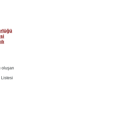
ürlüğü
si
lı
u oluşan
Listesi