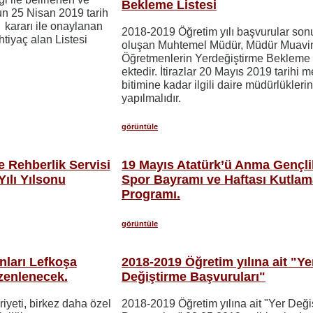
Bekleme Listesi
n 25 Nisan 2019 tarih
 kararı ile onaylanan
2018-2019 Öğretim yılı başvurular son
tiyaç alan Listesi
oluşan Muhtemel Müdür, Müdür Muavin
Öğretmenlerin Yerdeğiştirme Bekleme 
ektedir. İtirazlar 20 Mayıs 2019 tarihi 
bitimine kadar ilgili daire müdürlükleri
yapılmalıdır.
görüntüle
e Rehberlik Servisi
19 Mayıs Atatürk’ü Anma Gençli
ılı Yılsonu
Spor Bayramı ve Haftası Kutlam
Programı.
görüntüle
nları Lefkoşa
2018-2019 Öğretim yılına ait "Ye
zenlenecek.
Değiştirme Başvuruları"
yeti, birkez daha özel
2018-2019 Öğretim yılına ait "Yer Deği