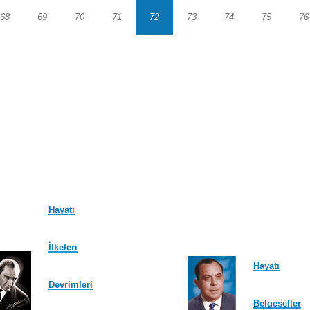
68
69
70
71
72
73
74
75
76
Sayfa
Sayfa
Sayfa
Sayfa
Sayfa
Sayfa
Sayfa
Sayfa
S
Hayatı
İlkeleri
Hayatı
Devrimleri
Belgeseller