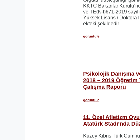
KKTC Bakanlar Kurulu’nu
ve TE(K-I)671-2019 sayılı
Yüksek Lisans / Doktora İh
ekteki şekildedir.
görüntüle
Psikolojik Danışma v
2018 – 2019 Öğretim Y
Çalışma Raporu
görüntüle
11. Özel Atletizm Oyu
Atatürk Stadı’nda Dü
Kuzey Kıbrıs Türk Cumhuri