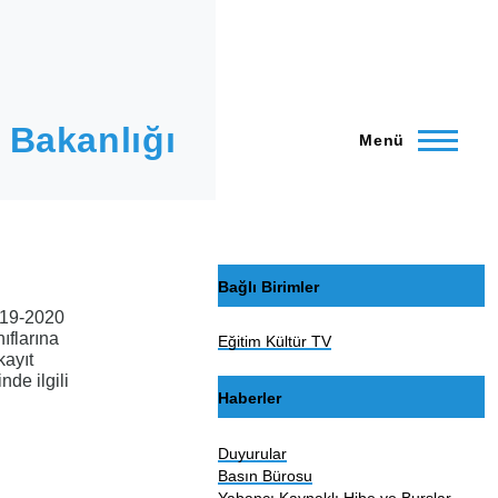
 Bakanlığı
Menü
Bağlı Birimler
019-2020
nıflarına
Eğitim Kültür TV
kayıt
inde ilgili
Haberler
Duyurular
Basın Bürosu
Yabancı Kaynaklı Hibe ve Burslar