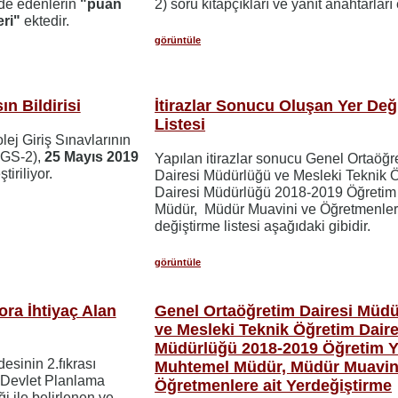
lde edenlerin
"puan
2) soru kitapçıkları ve yanıt anahtarları
eri"
ektedir.
görüntüle
ın Bildirisi
İtirazlar Sonucu Oluşan Yer Değ
Listesi
lej Giriş Sınavlarının
KGS-2),
25 Mayıs 2019
Yapılan itirazlar sonucu Genel Ortaöğr
iriliyor.
Dairesi Müdürlüğü ve Mesleki Teknik 
Dairesi Müdürlüğü 2018-2019 Öğretim 
Müdür, Müdür Muavini ve Öğretmenlere
değiştirme listesi aşağıdaki gibidir.
görüntüle
ora İhtiyaç Alan
Genel Ortaöğretim Dairesi Müd
ve Mesleki Teknik Öğretim Daire
Müdürlüğü 2018-2019 Öğretim Yı
sinin 2.fıkrası
Muhtemel Müdür, Müdür Muavin
e Devlet Planlama
Öğretmenlere ait Yerdeğiştirme
ği ile belirlenen ve