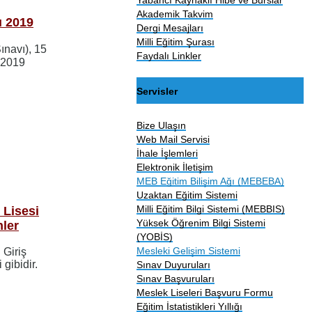
Akademik Takvim
ı 2019
Dergi Mesajları
Milli Eğitim Şurası
navı), 15
Faydalı Linkler
 2019
Servisler
Bize Ulaşın
Web Mail Servisi
İhale İşlemleri
Elektronik İletişim
MEB Eğitim Bilişim Ağı (MEBEBA)
Uzaktan Eğitim Sistemi
Milli Eğitim Bilgi Sistemi (MEBBIS)
 Lisesi
Yüksek Öğrenim Bilgi Sistemi
hler
(YOBİS)
Mesleki Gelişim Sistemi
 Giriş
i gibidir.
Sınav Duyuruları
Sınav Başvuruları
Meslek Liseleri Başvuru Formu
Eğitim İstatistikleri Yıllığı