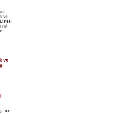
ucu
i ve
Listesi
mesai
ne
k ve
a
r
ştirme