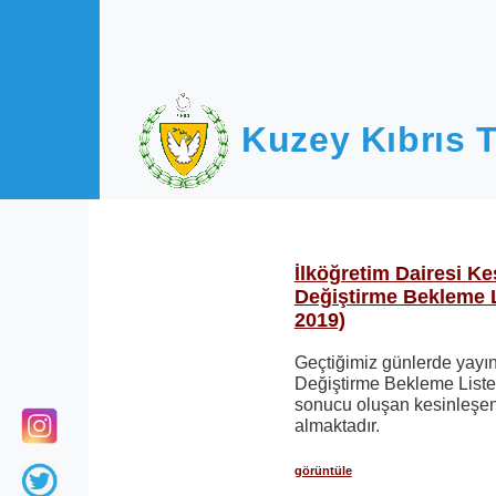
Ana içeriğe atla
Kuzey Kıbrıs T
İlköğretim Dairesi Ke
Değiştirme Bekleme L
2019)
Geçtiğimiz günlerde yayın
Değiştirme Bekleme Listesi
sonucu oluşan kesinleşen 
almaktadır.
görüntüle