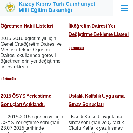
Kuzey Kıbrıs Türk Cumhuriyeti
Ana içeriğe atla
Milli Eğitim Bakanlığı
Menü
Öğretmen Nakil Listeleri
İlköğretim Dairesi Yer
Değiştirme Bekleme Listesi
2015-2016 öğretim yılı için
Genel Ortaöğretim Dairesi ve
görüntüle
Mesleki Teknik Öğretim
Dairesi okullarında görevli
öğretmenlerin yer değiştirme
listesi ektedir.
görüntüle
2015 ÖSYS Yerleştirme
Ustalık Kalfalık Uygulama
Sonuçları Açıklandı.
Sınav Sonuçları
2015-2016 öğretim yılı için;
Ustalık Kalfalık uygulama
ÖSYS Yerleştirme sonuçları
sınav sonuçları ve Çıraklık
23.07.2015 tarihinde
Okulu Kalfalık yazılı sınav