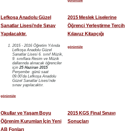
görüntüle
Lefkoşa Anadolu Güzel
2015 Meslek Liselerine
Sanatlar Lisesi’nde Sınav
Öğrenci Yerleştirme Tercih
Yapılacaktır.
Kılavuz Kitapçığı
2015 - 2016 Öğretim Yılında
görüntüle
Lefkoşa Anadolu Güzel
Sanatlar Lisesi 6. sınıf Müzik,
9. sınıflara Resim ve Müzik
dallarında alınacak öğrenciler
için
25 Haziran 2015
Perşembe günü saat
09.00’da Lefkoşa Anadolu
Güzel Sanatlar Lisesi’nde
sınav yapılacaktır.
görüntüle
Okullar ve Yaşam Boyu
2015 KGS Final Sınavı
Öğrenim Kurumları İçin Yeni
Sonuçları
AB Fonları