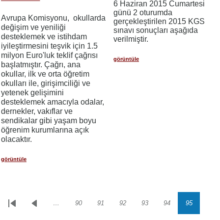
6 Haziran 2015 Cumartesi
günü 2 oturumda
Avrupa Komisyonu, okullarda
gerçekleştirilen 2015 KGS
değişim ve yeniliği
sınavı sonuçları aşağıda
desteklemek ve istihdam
verilmiştir.
iyileştirmesini teşvik için 1.5
milyon Euro'luk teklif çağrısı
görüntüle
başlatmıştır. Çağrı, ana
okullar, ilk ve orta öğretim
okulları ile, girişimciliği ve
yetenek gelişimini
desteklemek amacıyla odalar,
dernekler, vakıflar ve
sendikalar gibi yaşam boyu
öğrenim kurumlarına açık
olacaktır.
görüntüle
…
90
91
92
93
94
95
Sayfalama
İlk
Önceki
Sayfa
Sayfa
Sayfa
Sayfa
Sayfa
Sayfa
sayfa
sayfa