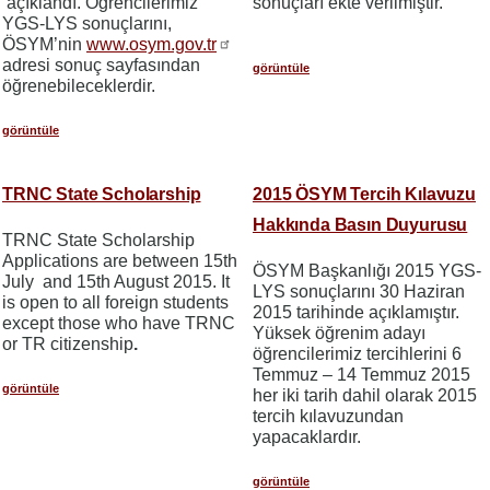
açıklandı. Öğrencilerimiz
sonuçları ekte verilmiştir.
YGS-LYS sonuçlarını,
ÖSYM’nin
www.osym.gov.tr
adresi sonuç sayfasından
görüntüle
öğrenebileceklerdir.
görüntüle
TRNC State Scholarship
2015 ÖSYM Tercih Kılavuzu
Hakkında Basın Duyurusu
TRNC State Scholarship
Applications are between 15th
ÖSYM Başkanlığı 2015 YGS-
July and 15th August 2015. It
LYS sonuçlarını 30 Haziran
is open to all foreign students
2015 tarihinde açıklamıştır.
except those who have TRNC
Yüksek öğrenim adayı
or TR citizenship
.
öğrencilerimiz tercihlerini 6
Temmuz – 14 Temmuz 2015
görüntüle
her iki tarih dahil olarak 2015
tercih kılavuzundan
yapacaklardır.
görüntüle