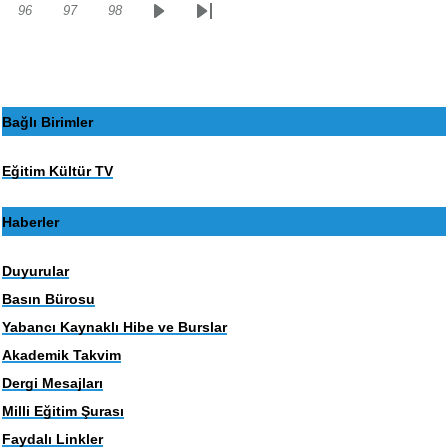
96
97
98
Sayfa
Sayfa
Sayfa
Sonraki
Son
sayfa
sayfa
Bağlı Birimler
Eğitim Kültür TV
Haberler
Duyurular
Basın Bürosu
Yabancı Kaynaklı Hibe ve Burslar
Akademik Takvim
Dergi Mesajları
Milli Eğitim Şurası
Faydalı Linkler