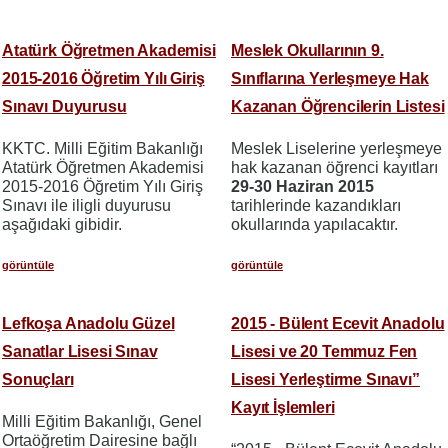
Atatürk Öğretmen Akademisi
Meslek Okullarının 9.
2015-2016 Öğretim Yılı Giriş
Sınıflarına Yerleşmeye Hak
Sınavı Duyurusu
Kazanan Öğrencilerin Listesi
KKTC. Milli Eğitim Bakanlığı
Meslek Liselerine yerleşmeye
Atatürk Öğretmen Akademisi
hak kazanan öğrenci kayıtları
2015-2016 Öğretim Yılı Giriş
29-30 Haziran
2015
Sınavı ile iligli duyurusu
tarihlerinde kazandıkları
aşağıdaki gibidir.
okullarında yapılacaktır.
görüntüle
görüntüle
Lefkoşa Anadolu Güzel
2015 - Bülent Ecevit Anadolu
Sanatlar Lisesi Sınav
Lisesi ve 20 Temmuz Fen
Sonuçları
Lisesi Yerleştirme Sınavı”
Kayıt İşlemleri
Milli Eğitim Bakanlığı, Genel
Ortaöğretim Dairesine bağlı