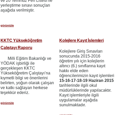
ve 20 Temmuz Fen Lisesi'ne
yerleştirme sınavı sonuçları
aşağıda verilmiştir.
görüntüle
KKTC Yükseköğretim
Kolejlere Kayıt İşlemleri
Çalıştayı Raporu
Kolejlere Giriş Sınavları
sonucunda 2015-2016
Milli Eğitim Bakanlığı ve
öğretim yılı için kolejlerin
YÖDAK işbirliği ile
altıncı (6.) sınıflarına kayıt
gerçekleşen KKTC
hakkı elde eden
Yükseköğretim Çalıştayı’na
öğrencilerimizin kayıt işlemleri
kıymetli bilgi ve önerilerini
15-16-17-18-19 Haziran 2015
belirten, yoğun olarak çalışan
tarihlerinde ilgili okul
ve katkı sağlayan herkese
müdürlüklerinde yapılacaktır.
teşekkür ederiz.
Kayıt işlemleriyle ilgili
uygulamalar aşağıda
görüntüle
sunulmaktadır.