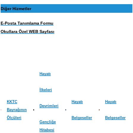
Diğer Hizmetler
E-Posta Tanımlama Formu
Okullara Özel WEB Sayfası
Hayatı
İlkeleri
KKTC
Hayatı
Hayatı
Devrimleri
Bayrağının
Ölçüleri
Belgeseller
Belgeseller
Gençliğe
Hitabesi