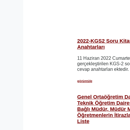
2022-KGS2 Soru Kitap
Anahtarları
11 Haziran 2022 Cumarte
gerçekleştirilen KGS-2 sor
cevap anahtarları ektedir.
görüntüle
Genel Ortaöğretim Da
Teknik Öğretim Daire
Bağlı Müdür, Müdür 
Öğretmenlerin İtiraz
Liste