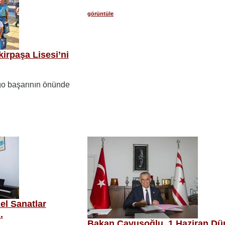
görüntüle
rpaşa Lisesi’ni
go başarının önünde
el Sanatlar
.
Bakan Çavuşoğlu, 1 Haziran Dü