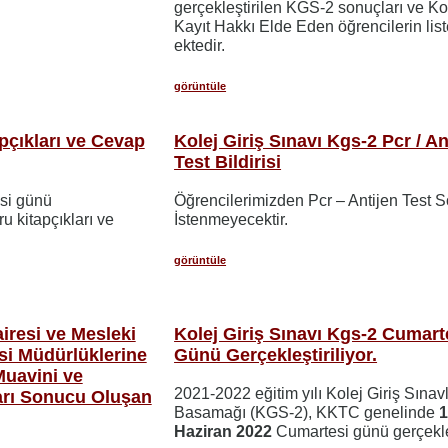
gerçekleştirilen KGS-2 sonuçları ve Ko
Kayıt Hakkı Elde Eden öğrencilerin list
ektedir.
görüntüle
çıkları ve Cevap
Kolej Giriş Sınavı Kgs-2 Pcr / An
Test Bildirisi
si günü
Öğrencilerimizden Pcr – Antijen Test 
u kitapçıkları ve
İstenmeyecektir.
görüntüle
iresi ve Mesleki
Kolej Giriş Sınavı Kgs-2 Cumart
si Müdürlüklerine
Günü Gerçekleştiriliyor.
Muavini ve
2021-2022 eğitim yılı Kolej Giriş Sınavl
ları Sonucu Oluşan
Basamağı (KGS-2), KKTC genelinde
1
Haziran 2022
Cumartesi günü gerçekleş