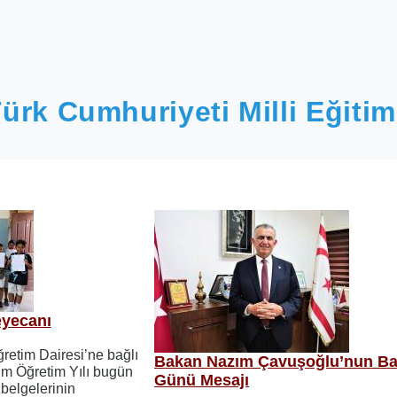
ürk Cumhuriyeti Milli Eğitim
eyecanı
öğretim Dairesi’ne bağlı
Bakan Nazım Çavuşoğlu’nun Ba
im Öğretim Yılı bugün
Günü Mesajı
belgelerinin