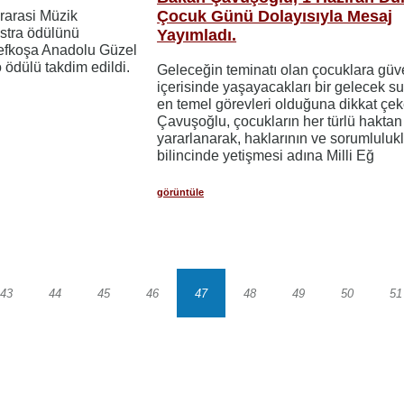
Çocuk Günü Dolayısıyla Mesaj
rarasi Müzik
estra ödülünü
Yayımladı.
Lefkoşa Anadolu Güzel
 ödülü takdim edildi.
Geleceğin teminatı olan çocuklara gü
içerisinde yaşayacakları bir gelecek 
en temel görevleri olduğuna dikkat çe
Çavuşoğlu, çocukların her türlü haktan
yararlanarak, haklarının ve sorumlulukl
bilincinde yetişmesi adına Milli Eğ
görüntüle
43
44
45
46
47
48
49
50
51
Sayfa
Sayfa
Sayfa
Sayfa
Sayfa
Sayfa
Sayfa
Sayfa
S