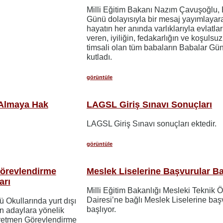
Milli Eğitim Bakanı Nazım Çavuşoğlu,
Günü dolayısıyla bir mesaj yayımlayar
hayatın her anında varlıklarıyla evlatla
veren, iyiliğin, fedakarlığın ve koşulsu
timsali olan tüm babaların Babalar Gü
kutladı.
görüntüle
 Almaya Hak
LAGSL Giriş Sınavı Sonuçları
LAGSL Giriş Sınavı sonuçları ektedir.
görüntüle
Görevlendirme
Meslek Liselerine Başvurular Ba
arı
Milli Eğitim Bakanlığı Mesleki Teknik 
Dairesi’ne bağlı Meslek Liselerine baş
ü Okullarında yurt dışı
başlıyor.
n adaylara yönelik
ğretmen Görevlendirme