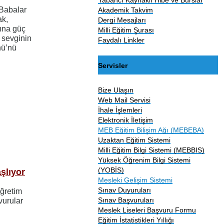
 Babalar
Akademik Takvim
ak,
Dergi Mesajları
rına güç
Milli Eğitim Şurası
z sevginin
Faydalı Linkler
nü’nü
Servisler
Bize Ulaşın
Web Mail Servisi
İhale İşlemleri
Elektronik İletişim
MEB Eğitim Bilişim Ağı (MEBEBA)
Uzaktan Eğitim Sistemi
Milli Eğitim Bilgi Sistemi (MEBBIS)
Yüksek Öğrenim Bilgi Sistemi
(YOBİS)
şlıyor
Mesleki Gelişim Sistemi
Sınav Duyuruları
Öğretim
Sınav Başvuruları
vurular
Meslek Liseleri Başvuru Formu
Eğitim İstatistikleri Yıllığı