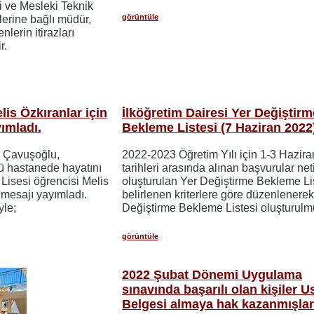
i ve Mesleki Teknik
görüntüle
erine bağlı müdür,
lerin itirazları
r.
is Özkıranlar için
İlköğretim Dairesi Yer Değiştirm
ımladı.
Bekleme Listesi (7 Haziran 2022
m Çavuşoğlu,
2022-2023 Öğretim Yılı için 1-3 Hazir
ü hastanede hayatını
tarihleri arasında alınan başvurular ne
Lisesi öğrencisi Melis
oluşturulan Yer Değiştirme Bekleme Lis
 mesajı yayımladı.
belirlenen kriterlere göre düzenlenerek
le;
Değiştirme Bekleme Listesi oluşturulm
görüntüle
2022 Şubat Dönemi Uygulama
sınavında başarılı olan kişiler Us
Belgesi almaya hak kazanmışlar