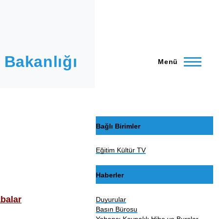
 Bakanlığı
Menü
Bağlı Birimler
Eğitim Kültür TV
Haberler
balar
Duyurular
Basın Bürosu
Yabancı Kaynaklı Hibe ve Burslar