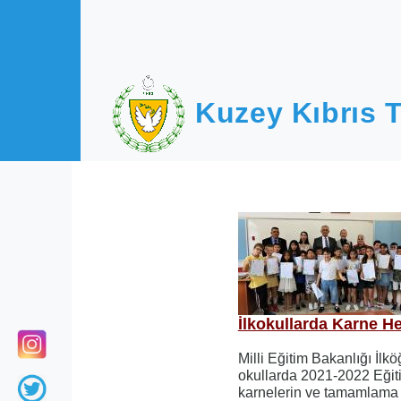
Ana içeriğe atla
Kuzey Kıbrıs T
İlkokullarda Karne H
Milli Eğitim Bakanlığı İlk
okullarda 2021-2022 Eğit
karnelerin ve tamamlama 