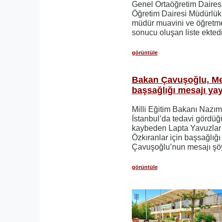
Genel Ortaöğretim Daires
Öğretim Dairesi Müdürlükl
müdür muavini ve öğretmen
sonucu oluşan liste ektedi
görüntüle
Bakan Çavuşoğlu, Mel
başsağlığı mesajı yay
Milli Eğitim Bakanı Nazı
İstanbul’da tedavi gördüğ
kaybeden Lapta Yavuzlar 
Özkıranlar için başsağlığı
Çavuşoğlu’nun mesajı şöy
görüntüle