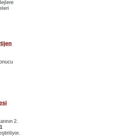
lejlere
eleri
tijen
Sonucu
esi
arının 2.
1
tiriliyor.