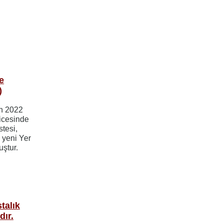
e
)
an 2022
ticesinde
tesi,
 yeni Yer
uştur.
talık
dır.