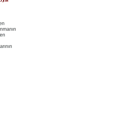
ven
sunmanın
ken
arının
ayfa