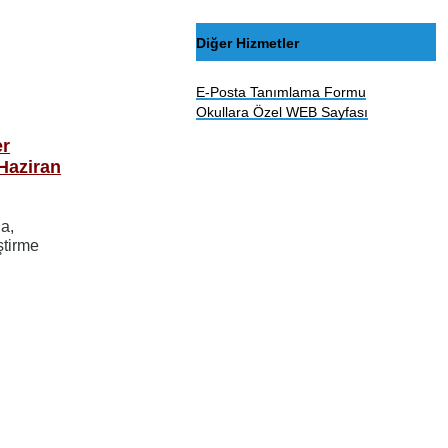
Diğer Hizmetler
E-Posta Tanımlama Formu
Okullara Özel WEB Sayfası
er
Haziran
da,
ştirme