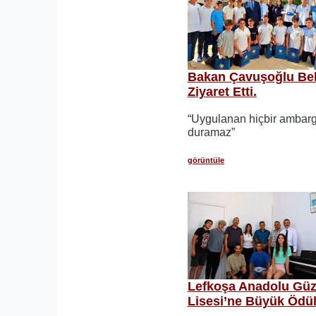
Bakan Çavuşoğlu Beki
Ziyaret Etti.
“Uygulanan hiçbir ambar
duramaz”
görüntüle
Lefkoşa Anadolu Güz
Lisesi’ne Büyük Ödül