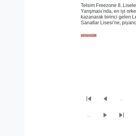
Telsim Freezone 8. Lisele
Yarışması’nda, en iyi ork
kazanarak birinci gelen 
Sanatlar Lisesi’ne, piyano
görüntüle
…
Sayfalama
İlk
Önceki
sayfa
sayfa
…
Sonraki
Son
sayfa
sayfa