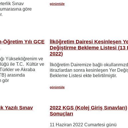
terlik Sınav
görüntüle
 numarasına göre
r.
m-Öğretim Yılı GCE
İlköğretim Dairesi Kesinleşen Y
ı
Değiştirme Bekleme Listesi (13 
2022)
ığı Yükseköğrenim ve
lüğü ile T.C. Kültür ve
İlköğretim Dairemize bağlı okullarımız
 Türkler ve Akraba
itirazlardan sonra kesinleşen Yer Deği
TB) arasında
Bekleme Listesi ekte belirtilmiştir.
m gör
görüntüle
k Yazılı Sınav
2022 KGS (Kolej Giriş Sınavları)
Sonuçları
11 Haziran 2022 Cumartesi günü