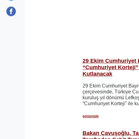
29 Ekim Cumhuriyet 
“Cumhuriyet Korteji”
Kutlanacak
29 Ekim Cumhuriyet Bayr
çerçevesinde, Türkiye Cu
kuruluş yıl dönümü Lefk
“Cumhuriyet Korteji” ile k
görüntüle
Bakan Çavuşoğlu, Ta