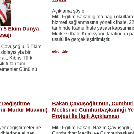
Açıklama şöyle;
Milli Eğitim Bakanlığı’na bağlı okullara
hizmeti sağlanmasına yönelik ihale, 2
tarihinde Kamu İhale yasası kapsamın
n 5 Ekim Dünya
Merkezi İhale Komisyonu tarafından pa
sajı
usulü ile gerçekleştirilmiştir.
m Çavuşoğlu, 5 Ekim
görüntüle
olayısıyla bir
ak, Kıbrıs Türk
ık tutan tüm
etmenler Günü’nü
r Değiştirme
Bakan Çavuşoğlu’nun, Cumhuri
dür-Müdür Muavini)
Meclisi ve Cumhurbaşkanlığı Ye
Projesi İle İlgili Açıklaması
er değiştirmelerine
Milli Eğitim Bakanı Nazım Çavuşoğlu,
arihlerinde alınan
Cumhuriyet Meclisi ve Cumhurbaşkanl