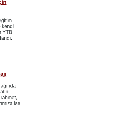
çin
eğitim
p kendi
en YTB
landı.
ajı
cağında
atını
 rahmet,
rımıza ise