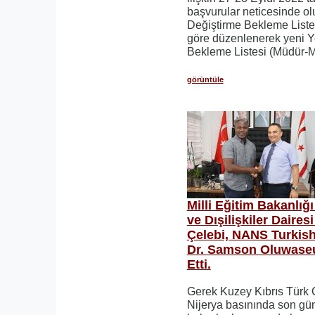
başvurular neticesinde ol
Değiştirme Bekleme Listesi
göre düzenlenerek yeni Y
Bekleme Listesi (Müdür-
görüntüle
Milli Eğitim Bakanlı
ve Dışilişkiler Daire
Çelebi, NANS Turkis
Dr. Samson Oluwaseu
Etti.
Gerek Kuzey Kıbrıs Türk 
Nijerya basınında son gün