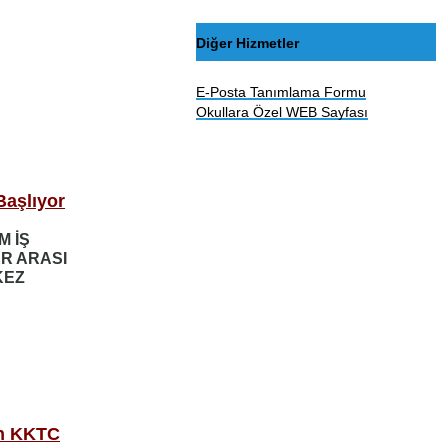
Diğer Hizmetler
E-Posta Tanımlama Formu
Okullara Özel WEB Sayfası
Başlıyor
M İŞ
ER ARASI
KEZ
en KKTC