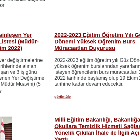
or!
sinleşen Yer
2022-2023 Eğitim Öğretim Yılı G
istesi (Müdür-
Dönemi Yüksek Öğrenim Burs
im 2022)
Müracaatları Duyurusu
er değiştirmelerine
2022-2023 eğitim öğretim yılı Güz Dö
arihlerinde alınan
yüksek öğrenim burslarından yararla
uşan ve 3 iş günü
isteyen öğrencilerin burs müracaatları 
lenen Yer Değiştirme
2022 tarihinde başlamış olup 19 Ekim
 Müdür Muavini) (5
tarihine kadar devam edecektir.
ş
görüntüle
Milli Eğitim Bakanlığı, Bakanlığ
Okullara Temizlik Hizmeti Sağl
Yönelik Çıkılan İhale ile İlgili A
Yaptı.