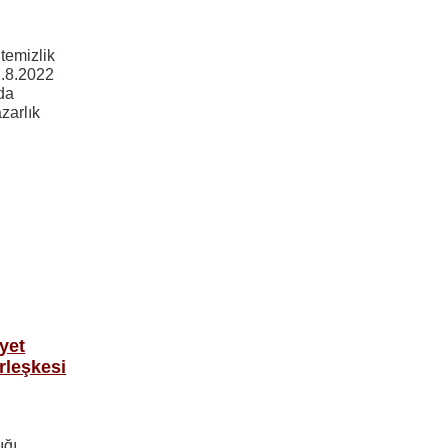
 temizlik
2.8.2022
da
zarlık
yet
rleşkesi
ığı