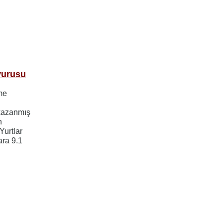
yurusu
me
 kazanmış
n
Yurtlar
ra 9.1