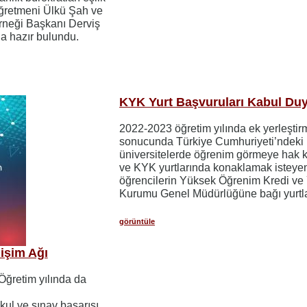
ğretmeni Ülkü Şah ve
rneği Başkanı Derviş
a hazır bulundu.
KYK Yurt Başvuruları Kabul Du
2022-2023 öğretim yılında ek yerleştir
sonucunda Türkiye Cumhuriyeti’ndeki
üniversitelerde öğrenim görmeye hak
ve KYK yurtlarında konaklamak isteye
öğrencilerin Yüksek Öğrenim Kredi ve 
Kurumu Genel Müdürlüğüne bağı yurtla
görüntüle
işim Ağı
ğretim yılında da
ul ve sınav başarısı