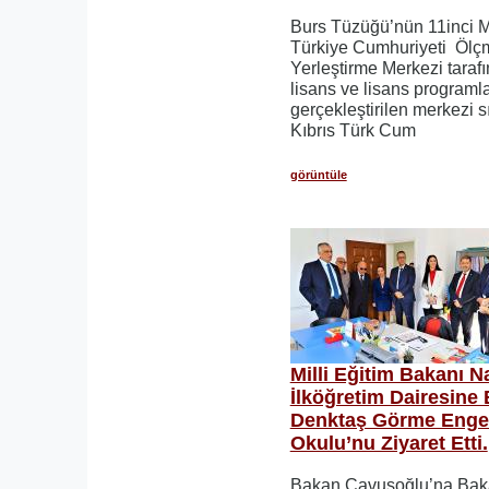
Burs Tüzüğü’nün 11inci 
Türkiye Cumhuriyeti Ölç
Yerleştirme Merkezi tarafı
lisans ve lisans programla
gerçekleştirilen merkezi 
Kıbrıs Türk Cum
görüntüle
Milli Eğitim Bakanı 
İlköğretim Dairesine 
Denktaş Görme Engell
Okulu’nu Ziyaret Etti.
Bakan Çavuşoğlu’na Bakan