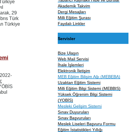
Türkiye
Akademik Takvim
ıl
Dergi Mesajları
arak, 29
Milli Eğitim Şurası
brıs Türk
Faydalı Linkler
an Türkiye
Servisler
Bize Ulaşın
nemi
Web Mail Servisi
İhale İşlemleri
Elektronik İletişim
 2022-
MEB Eğitim Bilişim Ağı (MEBEBA)
ç
Uzaktan Eğitim Sistemi
 YÖBİS
Milli Eğitim Bilgi Sistemi (MEBBIS)
abul
Yüksek Öğrenim Bilgi Sistemi
(YOBİS)
Mesleki Gelişim Sistemi
Sınav Duyuruları
Sınav Başvuruları
Meslek Liseleri Başvuru Formu
Eğitim İstatistikleri Yıllığı