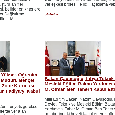
uşturulan Yer
yerleşkesi projesi ile ilgili açıklama yap
, belirlenen kriterlere
er Değiştirme
görüntüle
Müdür Mu
ğı Yüksek Öğrenim
Bakan Çavuşoğlu, Libya Teknik
si Müdürü Behçet
Mesleki Eğitim Bakan Yardımcıs
h Zone Kurucusu
M. Otman Ben Taher’i Kabul Etti
n Fadiya’yı Kabul
Milli Eğitim Bakanı Nazım Çavuşoğlu, 
Devleti Teknik ve Mesleki Eğitim Baka
Cumhuriyeti, gerekse
Yardımcısı Taher M. Otman Ben Taher 
lerde yer alan
beraberindeki heyeti kabul ederek görü