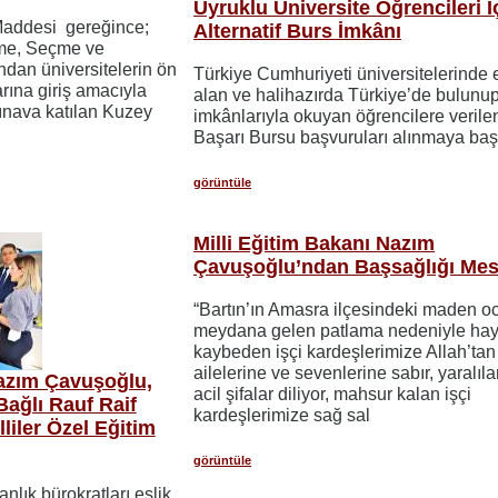
Uyruklu Üniversite Öğrencileri İ
Maddesi gereğince;
Alternatif Burs İmkânı
me, Seçme ve
ndan üniversitelerin ön
Türkiye Cumhuriyeti üniversitelerinde 
rına giriş amacıyla
alan ve halihazırda Türkiye’de bulunu
sınava katılan Kuzey
imkânlarıyla okuyan öğrencilere veril
Başarı Bursu başvuruları alınmaya baş
görüntüle
Milli Eğitim Bakanı Nazım
Çavuşoğlu’ndan Başsağlığı Mes
“Bartın’ın Amasra ilçesindeki maden o
meydana gelen patlama nedeniyle hay
kaybeden işçi kardeşlerimize Allah’tan
ailelerine ve sevenlerine sabır, yaralıla
Nazım Çavuşoğlu,
acil şifalar diliyor, mahsur kalan işçi
Bağlı Rauf Raif
kardeşlerimize sağ sal
iler Özel Eğitim
görüntüle
lık bürokratları eşlik