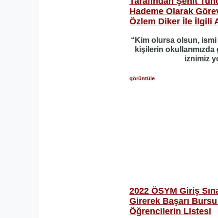
Tarafından Şehit Tun
Hademe Olarak Görev
Özlem Diker İle İlgili
“Kim olursa olsun, ismi
kişilerin okullarımızd
iznimiz y
görüntüle
2022 ÖSYM Giriş Sınav
Girerek Başarı Bursu
Öğrencilerin Listesi