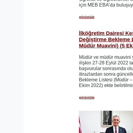
için MEB EBA’da buluşuy
görüntüle
İlköğretim Dairesi Ke
Değiştirme Bekleme L
Müdür Muavini) (5 Ek
Müdür ve müdür muavini y
ilişkin 27-28 Eylül 2022 t
başvurular sonrasında ol
itirazlardan sonra güncel
Bekleme Listesi (Müdür –
Ekim 2022) ekte belirtilmi
görüntüle