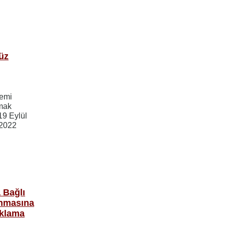
üz
nemi
nmak
19 Eylül
 2022
a Bağlı
anmasına
çıklama