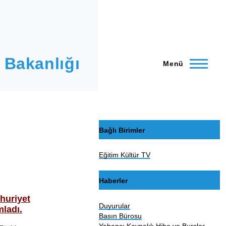
 Bakanlığı
Menü
Bağlı Birimler
Eğitim Kültür TV
Haberler
huriyet
Duyurular
ladı.
Basın Bürosu
Yabancı Kaynaklı Hibe ve Burslar