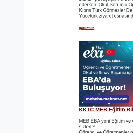
ederken, Okul Sorumlu Ö
Kıbrıs Türk Görmezler De
Yücetürk ziyaret esnasınd
görüntüle
KKTC MEB Eğitim Bil
MEB EBA yeni Eğitim ve Ö
sizlerle!
Öğrenci ve Öğretmenler ok