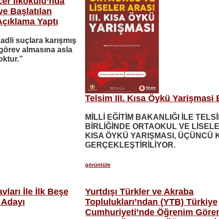
cer İlkokulu’nda
e Başlatılan
 Açıklama Yaptı
 adli suçlara karışmış
a görev almasına asla
oktur.”
Telsim III. Kısa Öykü Yarişmasi 
MİLLİ EĞİTİM BAKANLIĞI İLE TELSİ
BİRLİĞİNDE ORTAOKUL VE LİSEL
KISA ÖYKÜ YARIŞMASI, ÜÇÜNCÜ 
GERÇEKLEŞTİRİLİYOR.
görüntüle
ları İle İlk Beşe
Yurtdışı Türkler ve Akraba
 Adayı
Toplulukları’ndan (YTB) Türkiye
Cumhuriyeti’nde Öğrenim Gör