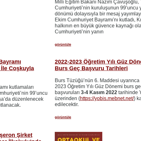
Milli Eğitim Bakanı Nazım Çavuşoğlu, 
Cumhuriyeti’nin kuruluşunun 99’uncu y
dönümü dolayısıyla bir mesaj yayımlay
Ekim Cumhuriyet Bayramı'nı kutladı, Kı
halkının en büyük güvence kaynağı ol
Cumhuriyeti’nin yanın
görüntüle
Bayramı
2022-2023 Öğretim Yılı Güz Dö
 İle Coşkuyla
Burs Geç Başvuru Tarihleri
Burs Tüzüğü’nün 6. Maddesi uyarınca
2023 Öğretim Yılı Güz Dönemi burs ge
amı kutlamaları
başvuruları
3-4 Kasım 2022
tarihinde
mhuriyeti’nin 99’uncu
üzerinden (
https://yobis.mebnet.net/
) k
oşa’da düzenlenecek
edilecektir.
utlanacak.
görüntüle
şeron Şirket