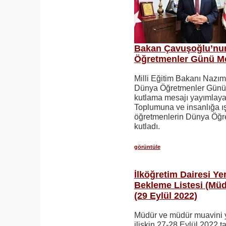
Bakan Çavuşoğlu’nu
Öğretmenler Günü Me
Milli Eğitim Bakanı Nazı
Dünya Öğretmenler Günü d
kutlama mesajı yayımlayar
Toplumuna ve insanlığa ış
öğretmenlerin Dünya Öğr
kutladı.
görüntüle
İlköğretim Dairesi Ye
Bekleme Listesi (Mü
(29 Eylül 2022)
Müdür ve müdür muavini y
ilişkin 27-28 Eylül 2022 t