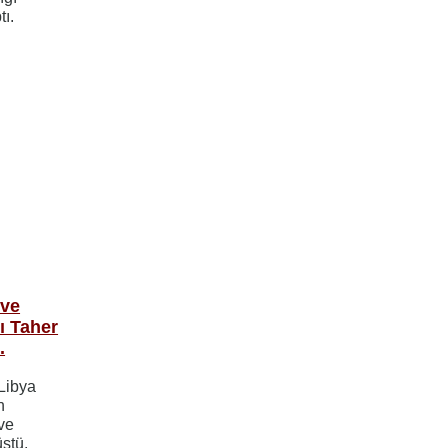
tı.
 ve
ı Taher
.
Libya
n
ve
ştü.