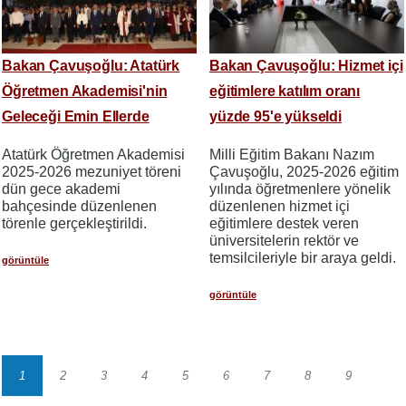
Bakan Çavuşoğlu: Atatürk
Bakan Çavuşoğlu: Hizmet içi
Öğretmen Akademisi'nin
eğitimlere katılım oranı
Geleceği Emin Ellerde
yüzde 95'e yükseldi
Atatürk Öğretmen Akademisi
Milli Eğitim Bakanı Nazım
2025-2026 mezuniyet töreni
Çavuşoğlu, 2025-2026 eğitim
dün gece akademi
yılında öğretmenlere yönelik
bahçesinde düzenlenen
düzenlenen hizmet içi
törenle gerçekleştirildi.
eğitimlere destek veren
üniversitelerin rektör ve
temsilcileriyle bir araya geldi.
görüntüle
görüntüle
1
2
3
4
5
6
7
8
9
Sayfalama
Sayfa
Sayfa
Sayfa
Sayfa
Sayfa
Sayfa
Sayfa
Sayfa
Sayfa