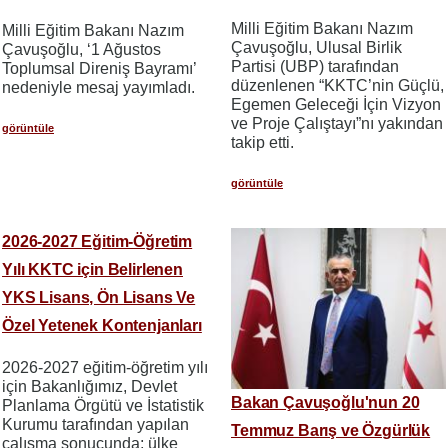
Milli Eğitim Bakanı Nazım
Milli Eğitim Bakanı Nazım
Çavuşoğlu, Ulusal Birlik
Çavuşoğlu, ‘1 Ağustos
Partisi (UBP) tarafından
Toplumsal Direniş Bayramı’
düzenlenen “KKTC’nin Güçlü,
nedeniyle mesaj yayımladı.
Egemen Geleceği İçin Vizyon
ve Proje Çalıştayı”nı yakından
görüntüle
takip etti.
görüntüle
2026-2027 Eğitim-Öğretim
Yılı KKTC için Belirlenen
YKS Lisans, Ön Lisans Ve
Özel Yetenek Kontenjanları
2026-2027 eğitim-öğretim yılı
için Bakanlığımız, Devlet
Bakan Çavuşoğlu'nun 20
Planlama Örgütü ve İstatistik
Kurumu tarafından yapılan
Temmuz Barış ve Özgürlük
çalışma sonucunda; ülke