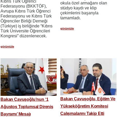
Kıbrıs Türk Öğrenci
okula özel armağanı olan
Federasyonu (BKKTÖF),
stüdyo kaydı ve klip
Avrupa Kıbrıs Türk Öğrenci
çekimlerini başarıyla
Federasyonu ve Kıbrıs Türk
tamamladı.
Öğrenciler Birliği Derneği
(Türkiye) iş birliğinde “Kıbrıs
görüntüle
Türk Üniversite Öğrencileri
Kongresi” düzenlenecek.
görüntüle
Bakan Çavuşoğlu, Eğitim Ve
Bakan Çavuşoğlu’nun ‘1
Yükseköğretim Komitesi
Ağustos Toplumsal Direniş
Çalışmalarını Takip Etti
Bayramı’ Mesajı