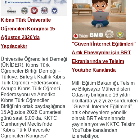
Kıbrıs Türk Üniversite
Öğrencileri Kongresi 15
Ağustos 2026’da
"Güvenli İnternet Eğitimleri"
Yapılacaktır
Artık Ebeveynler için BRT
Üniversite Öğrencileri Derneği
Ekranlarında ve Telsim
(ÜNİDER), Kıbrıs Türk
Youtube Kanalında
Öğrenciler Birliği Derneği –
Türkiye, Birleşik Krallık Kıbrıs
Türk Öğrenci Federasyonu,
Milli Eğitim Bakanlığı, Telsim
Avrupa Kıbrıs Türk Öğrenci
ve Bilgisayar Mühendisleri
Federasyonu ve Amerika
Odası iş birliğinde 16 yıldır
Kıbrıs Türk Öğrenciler
okullarda yüz yüze sürdürülen
Birliği'nin ortak paydaşlığında
"Güvenli İnternet Eğitimleri",
15 Ağustos 2026 Cumartesi
artık ebeveynlere yönelik
günü saat: 9.00'da, KKTC
olarak BRT ekranlarında
Cumhuriyet Meclisi'nde
yayınlanıyor ve KKTC Telsim
"Kıbrıs Türk Üniversite
YouTube kanalından
Öğrencileri Kongresi"
izlenebiliyor.