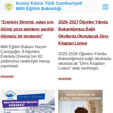
Kuzey Kıbrıs Türk Cumhuriyeti
Ana içeriğe atla
Milli Eğitim Bakanlığı
Menü
“Erenköy Direnişi, vatan için
2026- 2027 Öğretim Yılında
ölümü göze alanların yazdığı
Bakanlığımıza Bağlı
ölümsüz bir destandır”
Okullarda Okutulacak Ders
Kitapları Listesi
Milli Eğitim Bakanı Nazım
Çavuşoğlu, 8 Ağustos
2025-2026 Öğretim Yılında
Erenköy Direnişi’nin 62.
Bakanlığımıza bağlı okullarda
yıldönümü nedeniyle mesaj
okutulacak "Ders Kitapları
yayımladı.
Listesi" ekte verilmiştir.
görüntüle
görüntüle