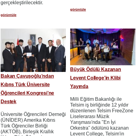
gerçekleştirilecektir.
görüntüle
görüntüle
Büyük Ödülü Kazanan
Bakan Çavuşoğlu’ndan
Levent College’in Klibi
Kıbrıs Türk Üniversite
Yayında
Öğrencileri Kongresi’ne
Milli Eğitim Bakanlığı ile
Destek
Telsim iş birliğinde 12 yıldır
düzenlenen Telsim FreeZone
Üniversite Öğrencileri Derneği
Liselerarası Müzik
(ÜNİDER) Amerika Kıbrıs
Yarışması'nda "En İyi
Türk Öğrenciler Birliği
Orkestra" ödülünü kazanan
(AKTÖB), Birleşik Krallık
Levent College, Telsim'in