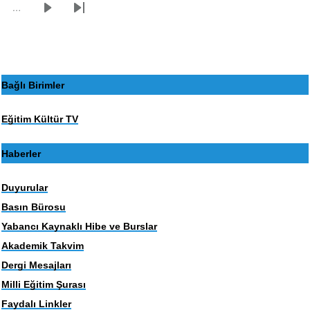
…
Sonraki
Son
sayfa
sayfa
Bağlı Birimler
Eğitim Kültür TV
Haberler
Duyurular
Basın Bürosu
Yabancı Kaynaklı Hibe ve Burslar
Akademik Takvim
Dergi Mesajları
Milli Eğitim Şurası
Faydalı Linkler