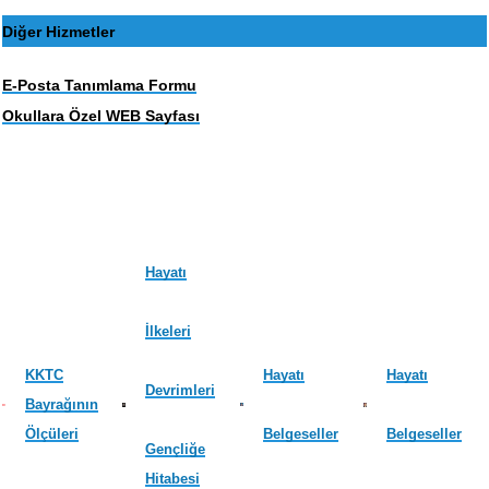
Diğer Hizmetler
E-Posta Tanımlama Formu
Okullara Özel WEB Sayfası
Hayatı
İlkeleri
KKTC
Hayatı
Hayatı
Devrimleri
Bayrağının
Ölçüleri
Belgeseller
Belgeseller
Gençliğe
Hitabesi