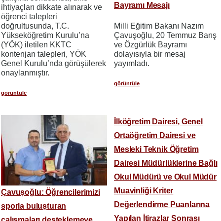
Bayramı Mesajı
ihtiyaçları dikkate alınarak ve
öğrenci talepleri
doğrultusunda, T.C.
Milli Eğitim Bakanı Nazım
Yükseköğretim Kurulu’na
Çavuşoğlu, 20 Temmuz Barış
(YÖK) iletilen KKTC
ve Özgürlük Bayramı
kontenjan talepleri, YÖK
dolayısıyla bir mesaj
Genel Kurulu’nda görüşülerek
yayımladı.
onaylanmıştır.
görüntüle
görüntüle
İlköğretim Dairesi, Genel
Ortaöğretim Dairesi ve
Mesleki Teknik Öğretim
Dairesi Müdürlüklerine Bağlı
Okul Müdürü ve Okul Müdür
Muavinliği Kriter
Çavuşoğlu: Öğrencilerimizi
Değerlendirme Puanlarına
sporla buluşturan
Yapılan İtirazlar Sonrası
çalışmaları desteklemeye