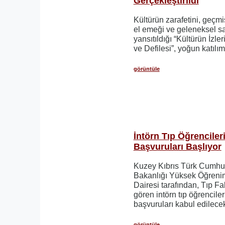
Gerçekleştirildi
Kültürün zarafetini, geçm
el emeği ve geleneksel sa
yansıtıldığı “Kültürün İzler
ve Defilesi”, yoğun katılıml
görüntüle
İntörn Tıp Öğrenciler
Başvuruları Başlıyor
Kuzey Kıbrıs Türk Cumhuri
Bakanlığı Yüksek Öğrenim 
Dairesi tarafından, Tıp F
gören intörn tıp öğrencile
başvuruları kabul edilecekt
görüntüle