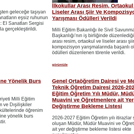
İlkokullar Arası Resim, Ortaokul
Liseler Arası Şiir Ve Kompozisy
işten geleceğe taşıyan
natların eşsiz ruhunun
Yarışması Ödülleri Verildi
i: El Sanatları Sergisi
a gerçekleştirildi.
Milli Eğitim Bakanlığı ile Sivil Savunma
Başkanlığı’nın iş birliğinde düzenlediği
arası resim, ortaokul ve liseler arası şii
kompozisyon yarışmalarında başarılı o
ödülleri düzenlenen törenle verildi.
görüntüle
ine Yönelik Burs
Genel Ortaöğretim Dairesi ve Me
Teknik Öğretim Dairesi 2026-20
Eğitim Öğretim Yılı Müdür, Müd
yeti Milli Eğitim
Muavini ve Öğretmenlere ait Yer
ve Dışilişkiler
Değiştirme Bekleme Listesi
akültelerinde öğrenim
rine yönelik burs
2026-2027 Eğitim Öğretim yılı itirazlar
ir.
oluşan Müdür, Müdür Muavini ve Öğre
ait yer değiştirme bekleme listesi ekte