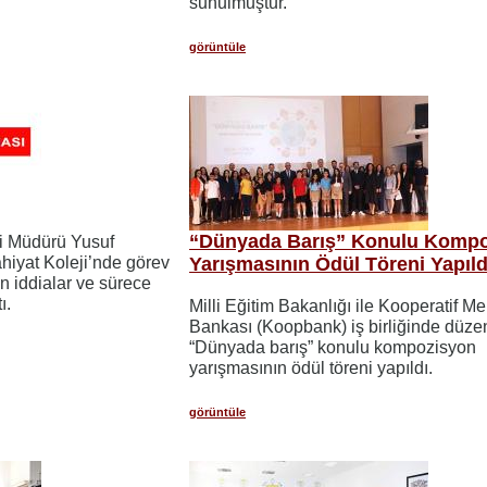
sunulmuştur.
görüntüle
“Dünyada Barış” Konulu Komp
i Müdürü Yusuf
ahiyat Koleji’nde görev
Yarışmasının Ödül Töreni Yapıld
n iddialar ve sürece
ı.
Milli Eğitim Bakanlığı ile Kooperatif M
Bankası (Koopbank) iş birliğinde düz
“Dünyada barış” konulu kompozisyon
yarışmasının ödül töreni yapıldı.
görüntüle