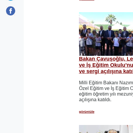
Bakan Çavuşoğlu, Le
ve İş Eğitim Okulu’n
ve sergi açılışına katı
Milli Eğitim Bakanı Nazı
Özel Eğitim ve İş Eğitim
eğitim öğretim yılı mezuni
açılışına katıldı.
görüntüle