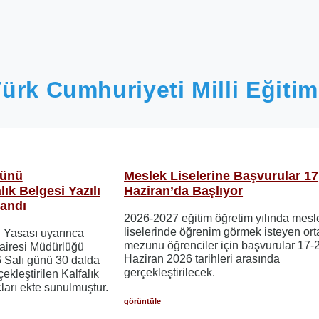
ürk Cumhuriyeti Milli Eğitim
Günü
Meslek Liselerine Başvurular 17
lık Belgesi Yazılı
Haziran’da Başlıyor
landı
2026-2027 eğitim öğretim yılında mesl
liselerinde öğrenim görmek isteyen ort
i Yasası uyarınca
mezunu öğrenciler için başvurular 17-
airesi Müdürlüğü
Haziran 2026 tarihleri ​​arasında
6 Salı günü 30 dalda
gerçekleştirilecek.
çekleştirilen Kalfalık
ları ekte sunulmuştur.
görüntüle