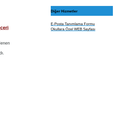
Diğer Hizmetler
E-Posta Tanımlama Formu
ceri
Okullara Özel WEB Sayfası
nlenen
dı.