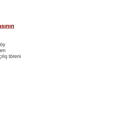
asının
köy
len
ılış töreni