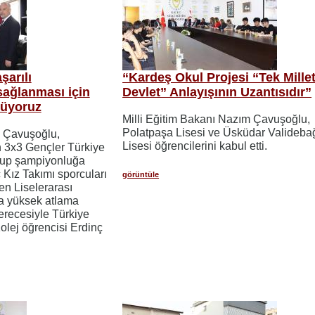
arılı
“Kardeş Okul Projesi “Tek Millet
sağlanması için
Devlet” Anlayışının Uzantısıdır”
tüyoruz
Milli Eğitim Bakanı Nazım Çavuşoğlu,
Polatpaşa Lisesi ve Üsküdar Valideba
m Çavuşoğlu,
Lisesi öğrencilerini kabul etti.
 3x3 Gençler Türkiye
up şampiyonluğa
Kız Takımı sporcuları
görüntüle
en Liselerarası
a yüksek atlama
erecesiyle Türkiye
lej öğrencisi Erdinç