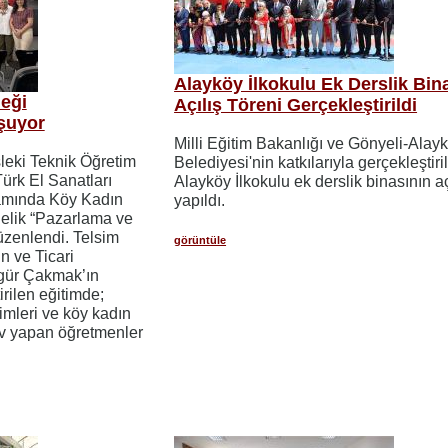
Alayköy İlkokulu Ek Derslik Bin
eği
Açılış Töreni Gerçekleştirildi
şuyor
Milli Eğitim Bakanlığı ve Gönyeli-Alay
sleki Teknik Öğretim
Belediyesi'nin katkılarıyla gerçekleştiri
Türk El Sanatları
Alayköy İlkokulu ek derslik binasının aç
psamında Köy Kadın
yapıldı.
elik “Pazarlama ve
düzenlendi. Telsim
görüntüle
 ve Ticari
gür Çakmak’ın
rilen eğitimde;
rimleri ve köy kadın
v yapan öğretmenler