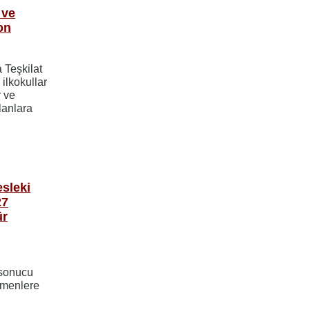
 ve
on
 Teşkilat
 ilkokullar
r ve
lanlara
sleki
27
ür
 sonucu
tmenlere