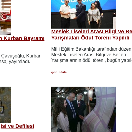
Meslek Liseleri Arası Bilgi Ve Be
Yarışmaları Ödül Töreni Yapıldı
n Kurban Bayramı
Milli Eğitim Bakanlığı tarafından düze
Meslek Liseleri Arası Bilgi ve Beceri
m Çavuşoğlu, Kurban
Yarışmalarının ödül töreni, bugün yapıl
esaj yayımladı.
görüntüle
isi ve Defilesi