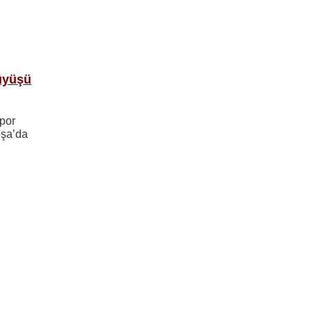
üyüşü
por
oşa’da