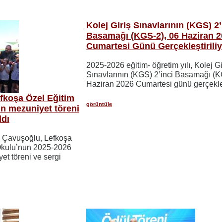
Kolej Giriş Sınavlarının (KGS) 2’
Basamağı (KGS-2), 06 Haziran 
Cumartesi Günü Gerçekleştirili
2025-2026 eğitim- öğretim yılı, Kolej Gi
Sınavlarının (KGS) 2’inci Basamağı (K
Haziran 2026 Cumartesi günü gerçekleşt
fkoşa Özel Eğitim
görüntüle
un mezuniyet töreni
ldı
m Çavuşoğlu, Lefkoşa
 Okulu’nun 2025-2026
yet töreni ve sergi