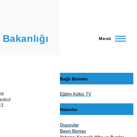
 Bakanlığı
Menü
Bağlı Birimler
ek
Eğitim Kültür TV
aokul
23
Haberler
Duyurular
Basın Bürosu
Yabancı Kaynaklı Hibe ve Burslar