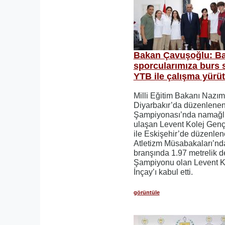
Bakan Çavuşoğlu: Baş
sporcularımıza burs 
YTB ile çalışma yürü
Milli Eğitim Bakanı Nazı
Diyarbakır’da düzenlenen
Şampiyonası’nda namağl
ulaşan Levent Kolej Genç 
ile Eskişehir’de düzenlen
Atletizm Müsabakaları’nd
branşında 1.97 metrelik d
Şampiyonu olan Levent Ko
İnçay’ı kabul etti.
görüntüle