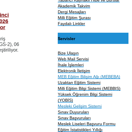
Akademik Takvim
Dergi Mesajları
inci
Milli Eğitim Şurası
2026
Faydalı Linkler
yor
Servisler
riş
GS-2), 06
iriliyor.
Bize Ulaşın
Web Mail Servisi
İhale İşlemleri
Elektronik İletişim
MEB Eğitim Bilişim Ağı (MEBEBA)
Uzaktan Eğitim Sistemi
Milli Eğitim Bilgi Sistemi (MEBBIS)
Yüksek Öğrenim Bilgi Sistemi
(YOBİS)
Mesleki Gelişim Sistemi
Sınav Duyuruları
Sınav Başvuruları
Meslek Liseleri Başvuru Formu
Eğitim İstatistikleri Yıllığı