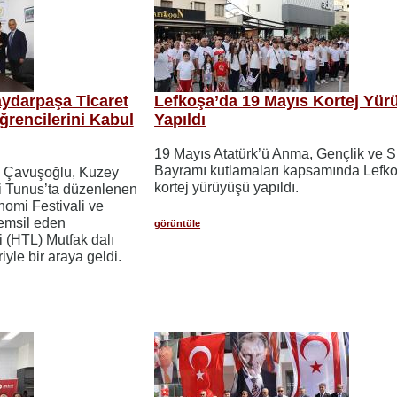
ydarpaşa Ticaret
Lefkoşa’da 19 Mayıs Kortej Yür
ğrencilerini Kabul
Yapıldı
19 Mayıs Atatürk’ü Anma, Gençlik ve S
Bayramı kutlamaları kapsamında Lefk
m Çavuşoğlu, Kuzey
kortej yürüyüşü yapıldı.
ni Tunus’ta düzenlenen
nomi Festivali ve
temsil eden
görüntüle
 (HTL) Mutfak dalı
iyle bir araya geldi.