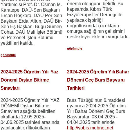
önemli olduğunu belirtti. Bu
Yardımcısı Prof. Dr. Osman M.
kapsamda Kıbrıs Türk
Karatepe, DAÜ-Sen Başkanı
Fizyoterapistler Derneği ile
Ercan Hoşkara, DAÜ Per-Sen
yapılacak işbirliği
Başkanı Erdal Altun, DAÜ Bir-
doğrultusunda çocukların
Sen Eş Başkanı Buğu Sümen
omurga sağlığının gelişimini
Cohar, DAÜ Mali İşler Bölümü
destekleyeceklerini vurguladı.
ve Personel İşleri Bölümü
yetkilileri katıldı.
görüntüle
görüntüle
2024-2025 Öğretim Yılı Yaz
2024-2025 Öğretim Yılı Bahar
Dönemi Dıştan Bitirme
Dönemi Geç Burs Başvuru
Sınavları
Tarihleri
2024-2025 Öğretim Yılı YAZ
Burs Tüzüğü’nün 6.maddesi
DÖNEMİ Dıştan Bitirme
uyarınca 2024-2025 Öğretim
Sınavları aşağıda belirtilen
Yılı Bahar Dönemi Geç Burs
okullarda 12.05.2025-
Başvuruları 03.04.2025 -
04.06.2025 tarihleri arasında
04.04.2025 tarihlerinde
yapılacaktır. (İlkokulların
http://yobis.mebnet.net