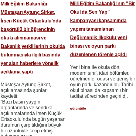
Milli Eğitim Bakanlığı’nın "Bir
Milli Eğitim Bakanlığı
Okul da Sen Yap"
Müsteşarı Aytunç Şirket,
kampanyası kapsamında
İrsen Küçük Ortaokulu'nda
yapımı tamamlanan
başörtülü bir öğrencinin
Değirmenlik İlkokulu yeni
okula alınmaması ve
binası ve oyun parkı
Bakanlık yetkililerinin okulda
düzenlenen törenle açıldı
bulunmasıyla ilgili basında
yer alan haberlere yönelik
​​​​​​​Yeni bina ile okula dört
açıklama yaptı
modern sınıf, idari bölümler,
öğretmenler odası ve geniş bir
Müsteşar Aytunç Şirket,
oyun parkı kazandırıldı. Tarihi
açıklamasında şunları
okul binası da kapsamlı bir
kaydetti:
tadilat sürecinden geçirildi.
“Bazı basın yaygın
organlarında ve sendika
görüntüle
açıklamalarında İrsen Küçük
Ortaokulu’nda bugün yaşanan
durumun çarpıtıldığını büyük
bir üzüntüyle takip etmiş