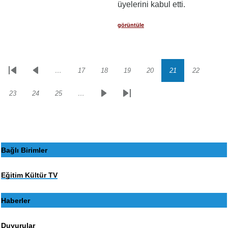
üyelerini kabul etti.
görüntüle
…
17
18
19
20
21
22
Sayfalama
İlk
Önceki
Sayfa
Sayfa
Sayfa
Sayfa
Sayfa
Sayfa
sayfa
sayfa
23
24
25
…
Sayfa
Sayfa
Sayfa
Sonraki
Son
sayfa
sayfa
Bağlı Birimler
Eğitim Kültür TV
Haberler
Duyurular