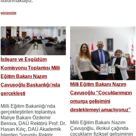
bulunmaktayız.
görüntüle
İstişare ve Eşgüdüm
Komisyonu Toplantısı Milli
Eğitim Bakanı Nazım
Milli Eğitim Bakanı Nazım
Çavuşoğlu Başkanlığı’nda
Çavuşoğlu “Çocuklarımızın
gerçekleşti
omurga gelişimini
Milli Eğitim Bakanlığı’nda
desteklemeyi amaçlıyoruz”
gerçekleştirilen toplantıya
Maliye Bakanı Özdemir
Milli Eğitim Bakanı Nazım
Berova, DAÜ Rektörü Prof. Dr.
Çavuşoğlu, ilkokul çağında
Hasan Kılıç, DAÜ Akademik
çocukların fiziksel gelişiminin
İşlerden Sorumlu Rektör