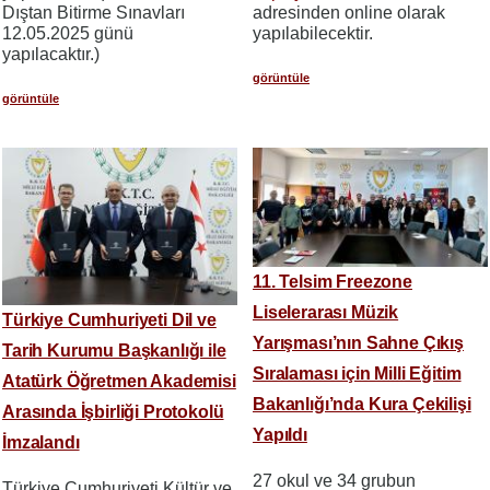
Dıştan Bitirme Sınavları
adresinden online olarak
12.05.2025 günü
yapılabilecektir.
yapılacaktır.)
görüntüle
görüntüle
11. Telsim Freezone
Liselerarası Müzik
Türkiye Cumhuriyeti Dil ve
Yarışması’nın Sahne Çıkış
Tarih Kurumu Başkanlığı ile
Sıralaması için Milli Eğitim
Atatürk Öğretmen Akademisi
Bakanlığı’nda Kura Çekilişi
Arasında İşbirliği Protokolü
Yapıldı
İmzalandı
27 okul ve 34 grubun
Türkiye Cumhuriyeti Kültür ve