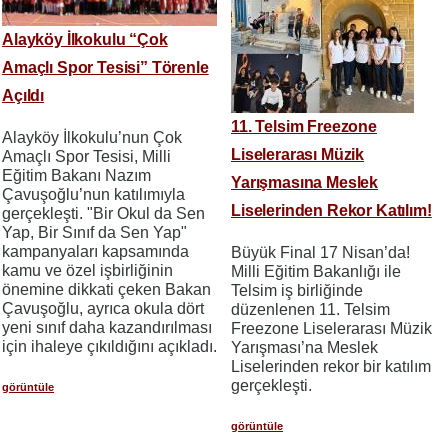
Alayköy İlkokulu “Çok
Amaçlı Spor Tesisi” Törenle
Açıldı
11. Telsim Freezone
Alayköy İlkokulu’nun Çok
Liselerarası Müzik
Amaçlı Spor Tesisi, Milli
Eğitim Bakanı Nazım
Yarışmasına Meslek
Çavuşoğlu’nun katılımıyla
Liselerinden Rekor Katılım!
gerçekleşti. "Bir Okul da Sen
Yap, Bir Sınıf da Sen Yap"
kampanyaları kapsamında
Büyük Final 17 Nisan’da!
kamu ve özel işbirliğinin
Milli Eğitim Bakanlığı ile
önemine dikkati çeken Bakan
Telsim iş birliğinde
Çavuşoğlu, ayrıca okula dört
düzenlenen 11. Telsim
yeni sınıf daha kazandırılması
Freezone Liselerarası Müzik
için ihaleye çıkıldığını açıkladı.
Yarışması’na Meslek
Liselerinden rekor bir katılım
gerçekleşti.
görüntüle
görüntüle