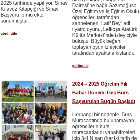
2025 tarihinde yapılıyor. Sınav
Dairesi’ne bağlı Gazimağusa
Kılavuz Kitapçığı ve Sınav
Özel Eğitim ve İş Eğitim Okulu
Başvuru formu ekte
öğrencileri tarafından
sunulmuştur.
sahnelenen “Latif Bey” adlı
tiyatro oyunu, Lefkoşa Atatürk
görüntüle
Kültür Merkezi’nde izleyiciyle
buluştu. Büyük beğeni
toplayan oyun izleyiciler
tarafından ayakta alkışlandı.
görüntüle
2024 – 2025 Öğretim Yılı
Bahar Dönemi Geç Burs
Başvuruları Bugün Başladı
Herhangi bir nedenle, Burs
Müracaatında bulunamayan
öğrencilerin burs
müracaatlarını yapabilmeleri
için 3-4 Nisan (her iki tarih de