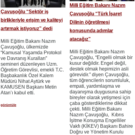
Milli Eğitim Bakanı Nazım
Çavuşoğlu “Sektör iş
Çavuşoğlu “Türk İşaret
birlikleriyle erişim ve kaliteyi
Dilinin öğretilmesi
artırmak istiyoruz” dedi
konusunda adımlar
atacağız”
Milli Eğitim Bakanı Nazım
Çavuşoğlu, ülkemizde
Milli Eğitim Bakanı Nazım
“Kamusal Yaşamda Protokol
Çavuşoğlu, “Engelli olmak bir
ve Davranış Kuralları”
kusur değildir. Engel değil,
semineri düzenleyen Uzm.
destek olmak hepimizin asli
Öğretim Görevlisi, emekli T.C.
görevidir.” diyen Çavuşoğlu,
Başbakanlık Özel Kalem
tüm öğrencilerin sorumluluk,
Müdürü Nihat Aytürk ve
empati, yardımlaşma ve
KAMUSEN Başkanı Metin
dayanışma duygusuna sahip
Atan’ı kabul etti.
bireyler olarak yetişmesi için
çaba gösterdiklerine dikkat
görüntüle
çekti. Milli Eğitim Bakanı
Nazım Çavuşoğlu, Kıbrıs
İşitme Konuşma Engelliler
Vakfı (KİKEV) Başkanı Bahire
Doğru ve Yönetim Kurulu