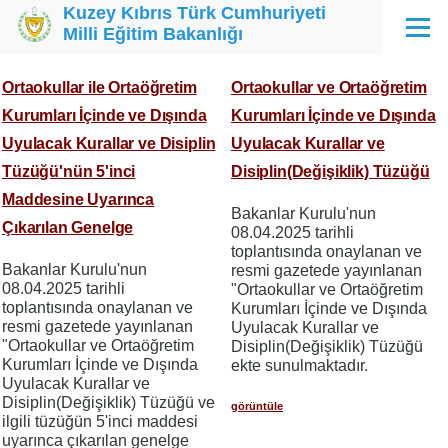
Kuzey Kıbrıs Türk Cumhuriyeti
Ana içeriğe atla
Milli Eğitim Bakanlığı
Menü
Ortaokullar ile Ortaöğretim
Ortaokullar ve Ortaöğretim
Kurumları İçinde ve Dışında
Kurumları İçinde ve Dışında
Uyulacak Kurallar ve Disiplin
Uyulacak Kurallar ve
Tüzüğü'nün 5'inci
Disiplin(Değişiklik) Tüzüğü
Maddesine Uyarınca
Bakanlar Kurulu'nun
Çıkarılan Genelge
08.04.2025 tarihli
toplantısında onaylanan ve
Bakanlar Kurulu'nun
resmi gazetede yayınlanan
08.04.2025 tarihli
"Ortaokullar ve Ortaöğretim
toplantısında onaylanan ve
Kurumları İçinde ve Dışında
resmi gazetede yayınlanan
Uyulacak Kurallar ve
"Ortaokullar ve Ortaöğretim
Disiplin(Değişiklik) Tüzüğü
Kurumları İçinde ve Dışında
ekte sunulmaktadır.
Uyulacak Kurallar ve
Disiplin(Değişiklik) Tüzüğü ve
görüntüle
ilgili tüzüğün 5'inci maddesi
uyarınca çıkarılan genelge