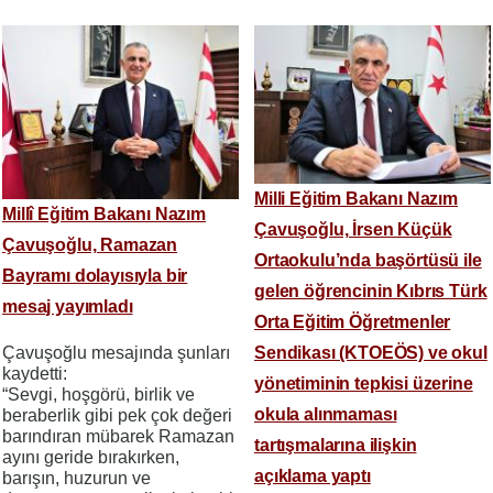
Milli Eğitim Bakanı Nazım
Millî Eğitim Bakanı Nazım
Çavuşoğlu, İrsen Küçük
Çavuşoğlu, Ramazan
Ortaokulu’nda başörtüsü ile
Bayramı dolayısıyla bir
gelen öğrencinin Kıbrıs Türk
mesaj yayımladı
Orta Eğitim Öğretmenler
Çavuşoğlu mesajında şunları
Sendikası (KTOEÖS) ve okul
kaydetti:
yönetiminin tepkisi üzerine
“Sevgi, hoşgörü, birlik ve
okula alınmaması
beraberlik gibi pek çok değeri
barındıran mübarek Ramazan
tartışmalarına ilişkin
ayını geride bırakırken,
açıklama yaptı
barışın, huzurun ve