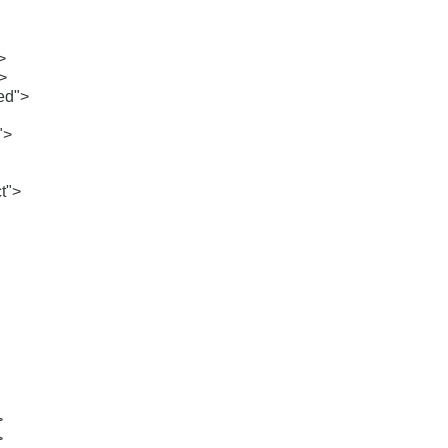
>
>
ed">
">
t">
>
>