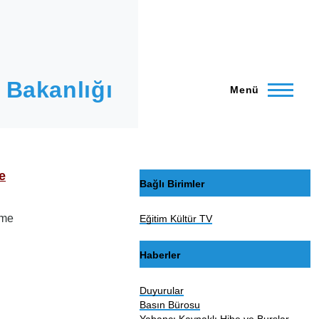
 Bakanlığı
Menü
e
Bağlı Birimler
rme
Eğitim Kültür TV
Haberler
Duyurular
Basın Bürosu
Yabancı Kaynaklı Hibe ve Burslar