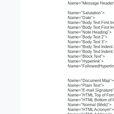
Name="Message Header
Name="Salutation">
Name="Date">
Name="Body Text First In
Name="Body Text First In
Name="Note Heading">
Name="Body Text 2">
Name="Body Text 3">
Name="Body Text Indent 
Name="Body Text Indent 
Name="Block Text">
Name="Hyperlink">
Name="FollowedHyperlin
Name="Document Map">
Name="Plain Text">
Name="E-mail Signature
Name="HTML Top of For
Name="HTML Bottom of 
Name="Normal (Web)">
Name="HTML Acronym">