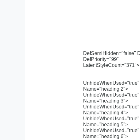
DefSemiHidden="false" D
DefPriority="99"
LatentStyleCount="371">
UnhideWhenUsed="true" 
Name="heading 2">
UnhideWhenUsed="true" 
Name="heading 3">
UnhideWhenUsed="true" 
Name="heading 4">
UnhideWhenUsed="true" 
Name="heading 5">
UnhideWhenUsed="true" 
Name="heading 6">