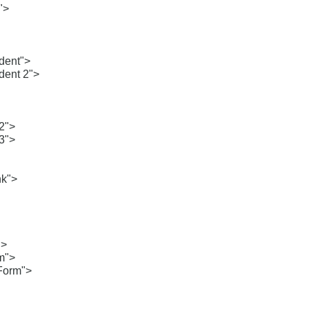
">
dent">
dent 2">
2">
3">
k">
">
m">
Form">