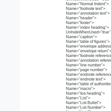
Name="Normal Indent">
Name="footnote text">
Name="annotation text">
Name="header">
Name="footer">
Name="index heading">
UnhideWhenUsed="true" 
Name="caption">
Name="table of figures">
Name="envelope addres
Name="envelope return"
Name="footnote referenc
Name="annotation refere
Name="line number">
Name="page number">
Name="endnote referenc
Name="endnote text">
Name="table of authoritie
Name="macro">
Name="toa heading">
Name="List">
Name="List Bullet">
Name="List Number">