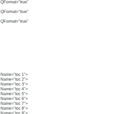
QFormat="true"
QFormat="true"
QFormat="true"
 Name="toc 1">
 Name="toc 2">
 Name="toc 3">
 Name="toc 4">
 Name="toc 5">
 Name="toc 6">
 Name="toc 7">
 Name="toc 8">
 Name="toc 9">