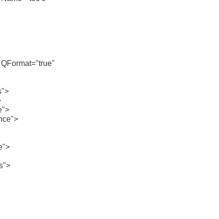
QFormat="true"
s">
>
e">
nce">
e">
s">