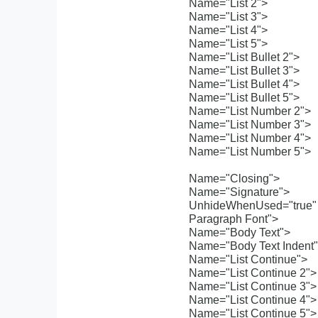
Name="List 2">
Name="List 3">
Name="List 4">
Name="List 5">
Name="List Bullet 2">
Name="List Bullet 3">
Name="List Bullet 4">
Name="List Bullet 5">
Name="List Number 2">
Name="List Number 3">
Name="List Number 4">
Name="List Number 5">
Name="Closing">
Name="Signature">
UnhideWhenUsed="true"
Paragraph Font">
Name="Body Text">
Name="Body Text Indent
Name="List Continue">
Name="List Continue 2">
Name="List Continue 3">
Name="List Continue 4">
Name="List Continue 5">