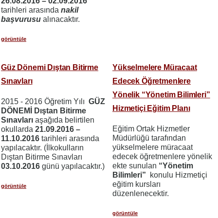
26.08.2016 – 02.09.2016
tarihleri arasında
nakil
başvurusu
alınacaktır.
görüntüle
Güz Dönemi Dıştan Bitirme
Yükselmelere Müracaat
Sınavları
Edecek Öğretmenlere
Yönelik “Yönetim Bilimleri”
2015 - 2016 Öğretim Yılı
GÜZ
Hizmetiçi Eğitim Planı
DÖNEMİ Dıştan Bitirme
Sınavları
aşağıda belirtilen
Eğitim Ortak Hizmetler
okullarda
21.09.2016 –
Müdürlüğü tarafından
11.10.2016
tarihleri arasında
yükselmelere müracaat
yapılacaktır. (İlkokulların
edecek öğretmenlere yönelik
Dıştan Bitirme Sınavları
ekte sunulan
“Yönetim
03.10.2016
günü yapılacaktır.)
Bilimleri”
konulu Hizmetiçi
eğitim kursları
görüntüle
düzenlenecektir.
görüntüle