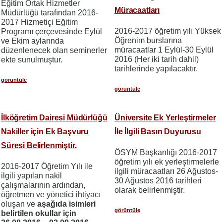
Eğitim Ortak Hizmetler
Müracaatları
Müdürlüğü tarafından 2016-
2017 Hizmetiçi Eğitim
2016-2017 öğretim yılı Yüksek
Programı çerçevesinde Eylül
Öğrenim burslarına
ve Ekim aylarında
müracaatlar 1 Eylül-30 Eylül
düzenlenecek olan seminerler
2016 (Her iki tarih dahil)
ekte sunulmuştur.
tarihlerinde yapılacaktır.
görüntüle
görüntüle
İlköğretim Dairesi Müdürlüğü
Üniversite Ek Yerleştirmeler
Nakiller için Ek Başvuru
İle İlgili Basın Duyurusu
Süresi Belirlenmiştir.
ÖSYM Başkanlığı 2016-2017
öğretim yılı ek yerleştirmelerle
2016-2017 Öğretim Yılı ile
ilgili müracaatları 26 Ağustos-
ilgili yapılan nakil
30 Ağustos 2016 tarihleri
çalışmalarının ardından,
olarak belirlenmiştir.
öğretmen ve yönetici ihtiyacı
oluşan ve
aşağıda isimleri
görüntüle
belirtilen okullar için