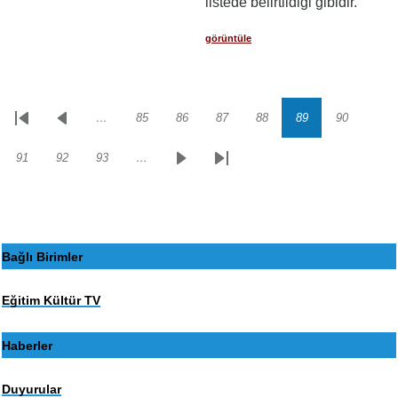
listede belirtildiği gibidir.
görüntüle
…
85
86
87
88
89
90
Sayfalama
İlk
Önceki
Sayfa
Sayfa
Sayfa
Sayfa
Sayfa
Sayfa
sayfa
sayfa
91
92
93
…
Sayfa
Sayfa
Sayfa
Sonraki
Son
sayfa
sayfa
Bağlı Birimler
Eğitim Kültür TV
Haberler
Duyurular