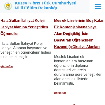
Kuzey Kıbrıs Türk Cumhuriyeti
Ana içeriğe atla
Milli Eğitim Bakanlığı
Menü
Hala Sultan İlahiyat Koleji
Meslek Liselerinin Boş Kalan
İlahiyat Alanına Yerleştirilen
Ek Kontenjanlarına veya
Öğrenciler
Alan Değişikliği İçin
Başvuran Öğrencilerin
Hala Sultan İlahiyat Koleji
Kazandığı Okul ve Alanları
İlahiyat Alanına başvuran ve
yerleştirilen öğrencilerin listesi
Meslek Liseleri ek
ekte belirtilmiştir.
kontenjanlara başvuran
öğrencilerin diploma
görüntüle
dereceleri ve tercih
durumlarına göre yerleştikleri
alanlar ekteki listede
belirtilmiştir.
görüntüle