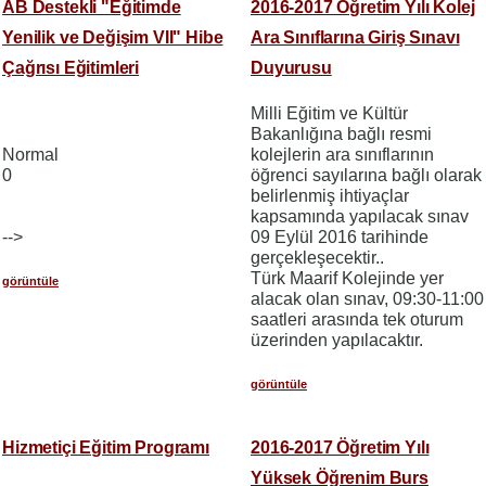
AB Destekli "Eğitimde
2016-2017 Öğretim Yılı Kolej
Yenilik ve Değişim VII" Hibe
Ara Sınıflarına Giriş Sınavı
Çağrısı Eğitimleri
Duyurusu
Milli Eğitim ve Kültür
Bakanlığına bağlı resmi
Normal
kolejlerin ara sınıflarının
0
öğrenci sayılarına bağlı olarak
belirlenmiş ihtiyaçlar
kapsamında yapılacak sınav
-->
09 Eylül 2016 tarihinde
gerçekleşecektir..
Türk Maarif Kolejinde yer
görüntüle
alacak olan sınav, 09:30-11:00
saatleri arasında tek oturum
üzerinden yapılacaktır.
görüntüle
Hizmetiçi Eğitim Programı
2016-2017 Öğretim Yılı
Yüksek Öğrenim Burs