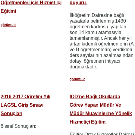
Öğretmenleri için Hizmet İçi
duyuru.
Eğitimi
İlköğretim Dairesine bağlı
yasalarla belirlenmiş 1430
görüntüle
öğretmen kadrosu yapılan
son 14 kamu atamasıyla
tamamlanmıştır. Ancak her yıl
artan kıdemli öğretmenlerin (A
ve B öğretmenlerin) verdikleri
ders sayılarının azalmasından
dolayı öğretmen ihtiyacı
doğmaktadır.
görüntüle
2016-2017 Öğretim Yılı
İÖD’ne Bağlı Okullarda
LAGSL Giriş Sınavı
Görev Yapan Müdür Ve
Sonuçları
Müdür Muavinlerine Yönelik
Hizmetiçi Eğitim;
6.sınıf Sonuçları;
Eğitim Ortak Hizmetler Dairesi