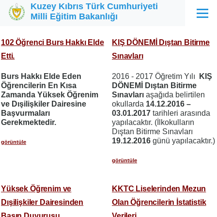
Kuzey Kıbrıs Türk Cumhuriyeti
Ana içeriğe atla
Milli Eğitim Bakanlığı
Menü
102 Öğrenci Burs Hakkı Elde
KIŞ DÖNEMİ Dıştan Bitirme
Etti.
Sınavları
Burs Hakkı Elde Eden
2016 - 2017 Öğretim Yılı
KIŞ
Öğrencilerin En Kısa
DÖNEMİ Dıştan Bitirme
Zamanda Yüksek Öğrenim
Sınavları
aşağıda belirtilen
ve Dışilişkiler Dairesine
okullarda
14.12.2016 –
Başvurmaları
03.01.2017
tarihleri arasında
Gerekmektedir.
yapılacaktır. (İlkokulların
Dıştan Bitirme Sınavları
19.12.2016
günü yapılacaktır.)
görüntüle
görüntüle
Yüksek Öğrenim ve
KKTC Liselerinden Mezun
Dışilişkiler Dairesinden
Olan Öğrencilerin İstatistik
Basın Duyurusu
Verileri