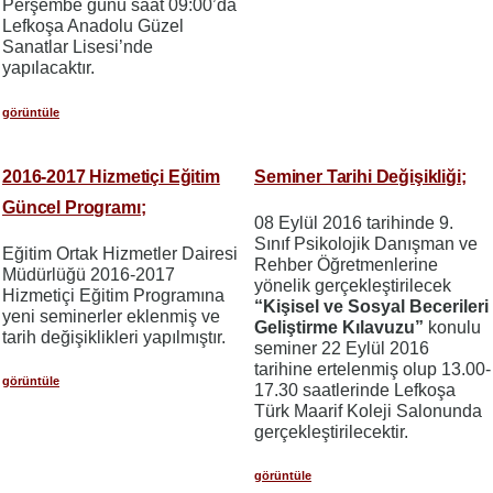
Perşembe günü saat 09:00’da
Lefkoşa Anadolu Güzel
Sanatlar Lisesi’nde
yapılacaktır.
görüntüle
2016-2017 Hizmetiçi Eğitim
Seminer Tarihi Değişikliği;
Güncel Programı;
08 Eylül 2016 tarihinde 9.
Sınıf Psikolojik Danışman ve
Eğitim Ortak Hizmetler Dairesi
Rehber Öğretmenlerine
Müdürlüğü 2016-2017
yönelik gerçekleştirilecek
Hizmetiçi Eğitim Programına
“Kişisel ve Sosyal Becerileri
yeni seminerler eklenmiş ve
Geliştirme Kılavuzu”
konulu
tarih değişiklikleri yapılmıştır.
seminer 22 Eylül 2016
tarihine ertelenmiş olup 13.00-
görüntüle
17.30 saatlerinde Lefkoşa
Türk Maarif Koleji Salonunda
gerçekleştirilecektir.
görüntüle