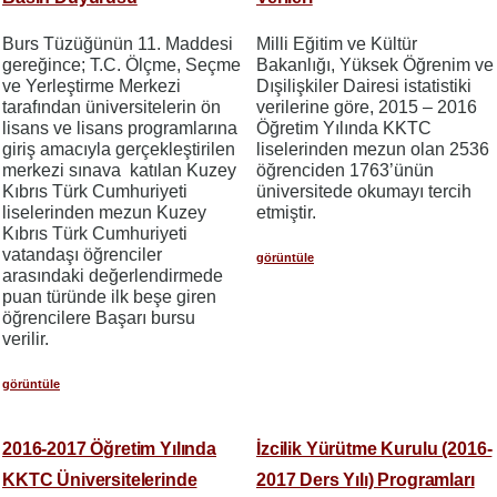
Burs Tüzüğünün 11. Maddesi
Milli Eğitim ve Kültür
gereğince; T.C. Ölçme, Seçme
Bakanlığı, Yüksek Öğrenim ve
ve Yerleştirme Merkezi
Dışilişkiler Dairesi istatistiki
tarafından üniversitelerin ön
verilerine göre, 2015 – 2016
lisans ve lisans programlarına
Öğretim Yılında KKTC
giriş amacıyla gerçekleştirilen
liselerinden mezun olan 2536
merkezi sınava katılan Kuzey
öğrenciden 1763’ünün
Kıbrıs Türk Cumhuriyeti
üniversitede okumayı tercih
liselerinden mezun Kuzey
etmiştir.
Kıbrıs Türk Cumhuriyeti
vatandaşı öğrenciler
görüntüle
arasındaki değerlendirmede
puan türünde ilk beşe giren
öğrencilere Başarı bursu
verilir.
görüntüle
2016-2017 Öğretim Yılında
İzcilik Yürütme Kurulu (2016-
KKTC Üniversitelerinde
2017 Ders Yılı) Programları