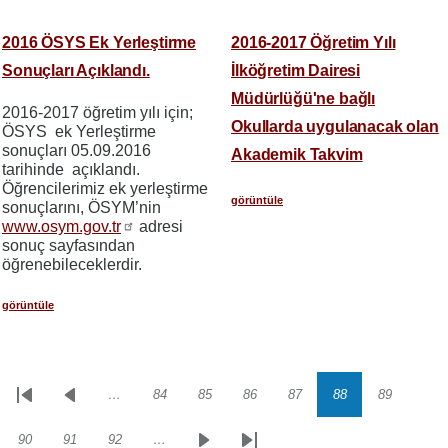
2016 ÖSYS Ek Yerleştirme
2016-2017 Öğretim Yılı
Sonuçları Açıklandı.
İlköğretim Dairesi
Müdürlüğü'ne bağlı
2016-2017 öğretim yılı için;
Okullarda uygulanacak olan
ÖSYS ek Yerleştirme
sonuçları 05.09.2016
Akademik Takvim
tarihinde açıklandı.
Öğrencilerimiz ek yerleştirme
görüntüle
sonuçlarını, ÖSYM’nin
www.osym.gov.tr
adresi
sonuç sayfasından
öğrenebileceklerdir.
görüntüle
…
84
85
86
87
88
89
Sayfalama
İlk
Önceki
Sayfa
Sayfa
Sayfa
Sayfa
Sayfa
Sayfa
sayfa
sayfa
90
91
92
…
Sayfa
Sayfa
Sayfa
Sonraki
Son