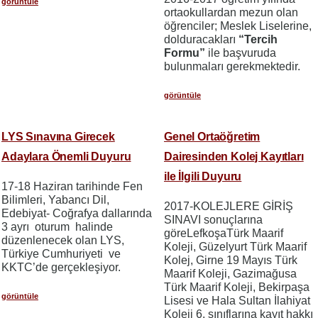
görüntüle
ortaokullardan mezun olan
öğrenciler; Meslek Liselerine,
dolduracakları
“Tercih
Formu”
ile başvuruda
bulunmaları gerekmektedir.
görüntüle
LYS Sınavına Girecek
Genel Ortaöğretim
Adaylara Önemli Duyuru
Dairesinden Kolej Kayıtları
ile İlgili Duyuru
17-18 Haziran tarihinde Fen
Bilimleri, Yabancı Dil,
2017-KOLEJLERE GİRİŞ
Edebiyat- Coğrafya dallarında
SINAVI sonuçlarına
3 ayrı oturum halinde
göreLefkoşaTürk Maarif
düzenlenecek olan LYS,
Koleji, Güzelyurt Türk Maarif
Türkiye Cumhuriyeti ve
Kolej, Girne 19 Mayıs Türk
KKTC’de gerçekleşiyor.
Maarif Koleji, Gazimağusa
Türk Maarif Koleji, Bekirpaşa
görüntüle
Lisesi ve Hala Sultan İlahiyat
Koleji 6. sınıflarına kayıt hakkı