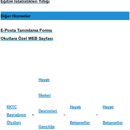
Eğitim İstatistikleri Yıllığı
Diğer Hizmetler
E-Posta Tanımlama Formu
Okullara Özel WEB Sayfası
Hayatı
İlkeleri
KKTC
Hayatı
Hayatı
Devrimleri
Bayrağının
Ölçüleri
Belgeseller
Belgeseller
Gençliğe