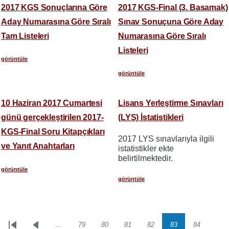
2017 KGS Sonuçlarına Göre
2017 KGS-Final (3. Basamak)
Aday Numarasına Göre Sıralı
Sınav Sonuçuna Göre Aday
Tam Listeleri
Numarasına Göre Sıralı
Listeleri
görüntüle
görüntüle
10 Haziran 2017 Cumartesi
Lisans Yerleştirme Sınavları
günü gerçekleştirilen 2017-
(LYS) İstatistikleri
KGS-Final Soru Kitapçıkları
2017 LYS sınavlarıyla ilgili
ve Yanıt Anahtarları
istatistikler ekte
belirtilmektedir.
görüntüle
görüntüle
…
79
80
81
82
83
84
Sayfalama
İlk
Önceki
Sayfa
Sayfa
Sayfa
Sayfa
Sayfa
Sayfa