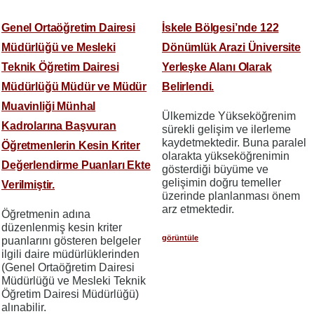
Genel Ortaöğretim Dairesi
İskele Bölgesi’nde 122
Müdürlüğü ve Mesleki
Dönümlük Arazi Üniversite
Teknik Öğretim Dairesi
Yerleşke Alanı Olarak
Müdürlüğü Müdür ve Müdür
Belirlendi.
Muavinliği Münhal
Ülkemizde Yükseköğrenim
Kadrolarına Başvuran
sürekli gelişim ve ilerleme
kaydetmektedir. Buna paralel
Öğretmenlerin Kesin Kriter
olarakta yükseköğrenimin
Değerlendirme Puanları Ekte
gösterdiği büyüme ve
gelişimin doğru temeller
Verilmiştir.
üzerinde planlanması önem
arz etmektedir.
Öğretmenin adına
düzenlenmiş kesin kriter
görüntüle
puanlarını gösteren belgeler
ilgili daire müdürlüklerinden
(Genel Ortaöğretim Dairesi
Müdürlüğü ve Mesleki Teknik
Öğretim Dairesi Müdürlüğü)
alınabilir.