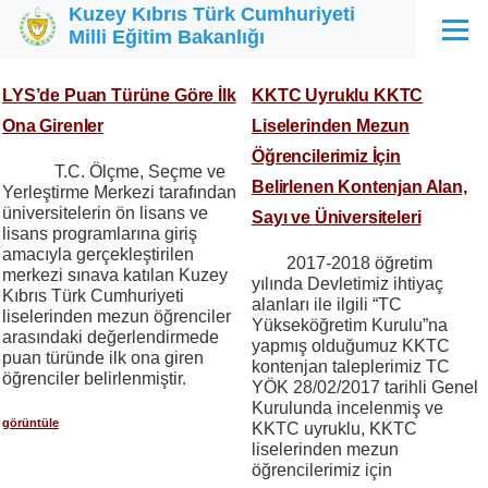
Kuzey Kıbrıs Türk Cumhuriyeti
Ana içeriğe atla
Milli Eğitim Bakanlığı
Menü
LYS’de Puan Türüne Göre İlk
KKTC Uyruklu KKTC
Ona Girenler
Liselerinden Mezun
Öğrencilerimiz İçin
T.C. Ölçme, Seçme ve
Belirlenen Kontenjan Alan,
Yerleştirme Merkezi tarafından
üniversitelerin ön lisans ve
Sayı ve Üniversiteleri
lisans programlarına giriş
amacıyla gerçekleştirilen
2017-2018 öğretim
merkezi sınava katılan Kuzey
yılında Devletimiz ihtiyaç
Kıbrıs Türk Cumhuriyeti
alanları ile ilgili “TC
liselerinden mezun öğrenciler
Yükseköğretim Kurulu”na
arasındaki değerlendirmede
yapmış olduğumuz KKTC
puan türünde ilk ona giren
kontenjan taleplerimiz TC
öğrenciler belirlenmiştir.
YÖK 28/02/2017 tarihli Genel
Kurulunda incelenmiş ve
görüntüle
KKTC uyruklu, KKTC
liselerinden mezun
öğrencilerimiz için