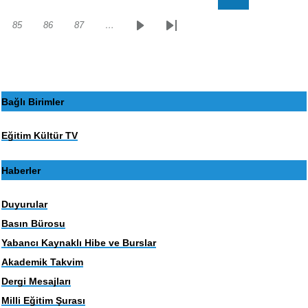
sayfa
sayfa
85
86
87
…
Sayfa
Sayfa
Sayfa
Sonraki
Son
sayfa
sayfa
Bağlı Birimler
Eğitim Kültür TV
Haberler
Duyurular
Basın Bürosu
Yabancı Kaynaklı Hibe ve Burslar
Akademik Takvim
Dergi Mesajları
Milli Eğitim Şurası