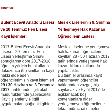
görüntüle
Bülent Ecevit Anadolu Lisesi
Meslek Liselerinin 9. Sınıfına
ve 20 Temmuz Fen Lisesi
Yerleşmeye Hak Kazanan
Kayıt İşlemleri
Öğrencilerin Listesi
2017-Bülent Ecevit Anadolu
Meslek Liselerine yerleşmeye
Lisesi – 20 Temmuz Fen
hak kazanan öğrencilerin
Lisesi Yerleştirme Sınavı
kayıtları 28 - 30 Haziran 2017
sonuçlarına göre 2017-2018
tarihlerinde yerleşmeye hak
öğretim yılı için bu okulların
kazandıkları okullarında
dokuzuncu (9.) sınıflarına kayıt
yapılacaktır.
hakkı elde eden
Bu tarihler arasında kayıt
öğrencilerimizin kayıt işlemleri
yaptırmayan öğrenciler
29 / 30 Haziran ve 3 Temmuz
haklarından vazgeçmiş
2017
tarihlerinde ilgili okul
sayılacak ve Eylül 2017'de
müdürlüklerinde yapılacaktır.
açıklanacak boş
Kayıt işlemleriyle ilgili
kontenjanlara diğer
uygulamalar aşağıdaki gibidir.
yerleşemeyen öğrencilerle
tekrar müracaat etmeleri