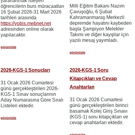
yararlanmak isteyen
Milli Eğitim Bakanı Nazım
öğrencilerin burs müracaatları
Çavuşoğlu, 6 Şubat
16 Şubat 2026-31 Mart 2026
Kahramanmaraş Merkezli
tarihleri arasında
depremde hayatını kaybeden
https://yobis.mebnet.net
başta Şampiyon Melekler
adresinden online olarak
Takımı ve diğer kayıplar için
yapılacaktır.
yazılı mesaj yayımladı.
görüntüle
görüntüle
2026-KGS-1 Sonuçları
2026-KGS-1 Soru
Kitapçıkları ve Cevap
31 Ocak 2026 Cumartesi
Anahtarları
günü gerçekleştirilen 2026-
KGS-1 Sınav sonuçlarının
31 Ocak 2026 Cumartesi
Aday Numarasına Göre Sıralı
günü gerçekleştirilen birinci
Listeleri ektedir.
basamak Kolej Giriş Sınavı
(KGS-1) soru kitapçıkları ve
görüntüle
cevap anahtarları ektedir.
görüntüle