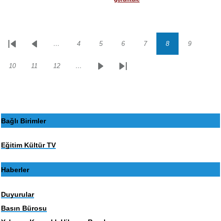
…
4
5
6
7
8
9
Sayfalama
İlk
Önceki
Sayfa
Sayfa
Sayfa
Sayfa
Sayfa
Sayfa
sayfa
sayfa
10
11
12
…
Sayfa
Sayfa
Sayfa
Sonraki
Son
sayfa
sayfa
Bağlı Birimler
Eğitim Kültür TV
Haberler
Duyurular
Basın Bürosu