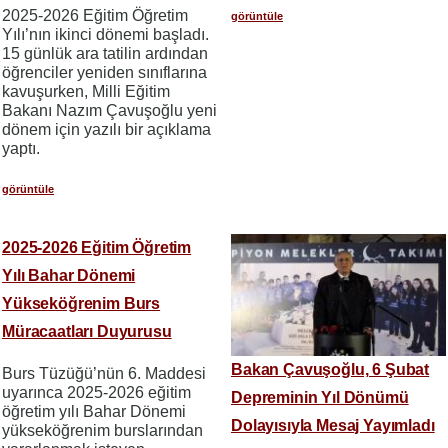
2025-2026 Eğitim Öğretim
görüntüle
Yılı’nın ikinci dönemi başladı.
15 günlük ara tatilin ardından
öğrenciler yeniden sınıflarına
kavuşurken, Milli Eğitim
Bakanı Nazım Çavuşoğlu yeni
dönem için yazılı bir açıklama
yaptı.
görüntüle
2025-2026 Eğitim Öğretim
Yılı Bahar Dönemi
Yükseköğrenim Burs
Müracaatları Duyurusu
Bakan Çavuşoğlu, 6 Şubat
Burs Tüzüğü’nün 6. Maddesi
uyarınca 2025-2026 eğitim
Depreminin Yıl Dönümü
öğretim yılı Bahar Dönemi
Dolayısıyla Mesaj Yayımladı
yükseköğrenim burslarından