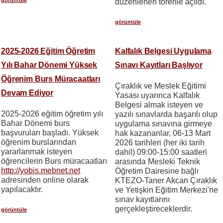
görüntüle
düzenlenen törenle açıldı.
görüntüle
2025-2026 Eğitim Öğretim
Kalfalık Belgesi Uygulama
Yılı Bahar Dönemi Yüksek
Sınavı Kayıtları Başlıyor
Öğrenim Burs Müracaatları
Çıraklık ve Meslek Eğitimi
Devam Ediyor
Yasası uyarınca Kalfalık
Belgesi almak isteyen ve
2025-2026 eğitim öğretim yılı
yazılı sınavlarda başarılı olup
Bahar Dönemi burs
uygulama sınavına girmeye
başvuruları başladı. Yüksek
hak kazananlar, 06-13 Mart
öğrenim burslarından
2026 tarihleri (her iki tarih
yararlanmak isteyen
dahil) 09:00-15:00 saatleri
öğrencilerin Burs müracaatları
arasında Mesleki Teknik
http://yobis.mebnet.net
Öğretim Dairesine bağlı
adresinden online olarak
KTEZO-Taner Akcan Çıraklık
yapılacaktır.
ve Yetişkin Eğitim Merkezi'ne
sınav kayıtlarını
gerçekleştireceklerdir.
görüntüle