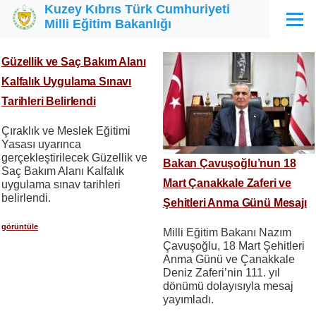
Kuzey Kıbrıs Türk Cumhuriyeti
Ana içeriğe atla
Milli Eğitim Bakanlığı
Menü
Güzellik ve Saç Bakım Alanı
Kalfalık Uygulama Sınavı
Tarihleri Belirlendi
Çıraklık ve Meslek Eğitimi
Yasası uyarınca
gerçekleştirilecek Güzellik ve
Bakan Çavuşoğlu’nun 18
Saç Bakım Alanı Kalfalık
Mart Çanakkale Zaferi ve
uygulama sınav tarihleri
belirlendi.
Şehitleri Anma Günü Mesajı
görüntüle
Milli Eğitim Bakanı Nazım
Çavuşoğlu, 18 Mart Şehitleri
Anma Günü ve Çanakkale
Deniz Zaferi’nin 111. yıl
dönümü dolayısıyla mesaj
yayımladı.