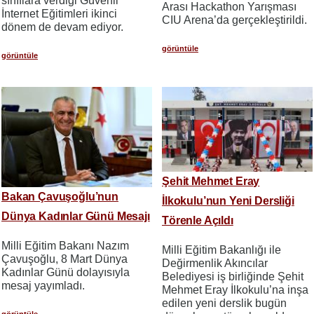
sınıflara verdiği Güvenli
Arası Hackathon Yarışması
İnternet Eğitimleri ikinci
CIU Arena’da gerçekleştirildi.
dönem de devam ediyor.
görüntüle
görüntüle
Şehit Mehmet Eray
Bakan Çavuşoğlu’nun
İlkokulu’nun Yeni Dersliği
Dünya Kadınlar Günü Mesajı
Törenle Açıldı
Milli Eğitim Bakanı Nazım
Milli Eğitim Bakanlığı ile
Çavuşoğlu, 8 Mart Dünya
Değirmenlik Akıncılar
Kadınlar Günü dolayısıyla
Belediyesi iş birliğinde Şehit
mesaj yayımladı.
Mehmet Eray İlkokulu’na inşa
edilen yeni derslik bugün