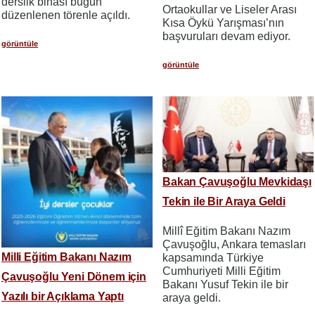
derslik binası bugün
Ortaokullar ve Liseler Arası
düzenlenen törenle açıldı.
Kısa Öykü Yarışması’nın
başvuruları devam ediyor.
görüntüle
görüntüle
Bakan Çavuşoğlu Mevkidaşı
Tekin ile Bir Araya Geldi
Millî Eğitim Bakanı Nazım
Çavuşoğlu, Ankara temasları
Milli Eğitim Bakanı Nazım
kapsamında Türkiye
Cumhuriyeti Milli Eğitim
Çavuşoğlu Yeni Dönem için
Bakanı Yusuf Tekin ile bir
Yazılı bir Açıklama Yaptı
araya geldi.