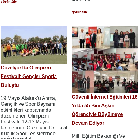
görüntüle
görüntüle
Güzelyurt’ta Olimpizm
Festivali: Gençler Sporla
Buluştu
Güvenli İnternet Eğitimleri 16
19 Mayıs Atatürk’ü Anma,
Gençlik ve Spor Bayramı
Yılda 55 Bini Aşkın
etkinlikleri kapsamında
Öğrenciyle Büyümeye
düzenlenen Olimpizm
Festivali, 12-13 Mayıs
Devam Ediyor
tarihlerinde Güzelyurt Dr. Fazıl
Küçük Spor Tesisleri’nde
Milli Eğitim Bakanlığı Ve