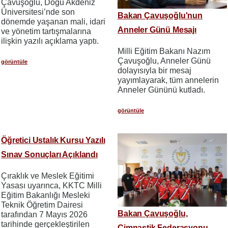
Çavuşoğlu, Doğu Akdeniz
Üniversitesi’nde son
Bakan Çavuşoğlu'nun
dönemde yaşanan mali, idari
Anneler Günü Mesajı
ve yönetim tartışmalarına
ilişkin yazılı açıklama yaptı.
Milli Eğitim Bakanı Nazım
Çavuşoğlu, Anneler Günü
görüntüle
dolayısıyla bir mesaj
yayımlayarak, tüm annelerin
Anneler Gününü kutladı.
görüntüle
Öğretici Ustalık Kursu Yazılı
Sınav Sonuçları Açıklandı
Çıraklık ve Meslek Eğitimi
Yasası uyarınca, KKTC Milli
Eğitim Bakanlığı Mesleki
Teknik Öğretim Dairesi
Bakan Çavuşoğlu,
tarafından 7 Mayıs 2026
tarihinde gerçekleştirilen
Cimnastik Federasyonu