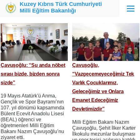
Kuzey Kıbrıs Türk Cumhuriyeti
Ana içeriğe atla
Milli Eğitim Bakanlığı
Menü
Çavuşoğlu: “Şu anda nöbet
Çavuşoğlu,
sırası bizde, bizden sonra
“Vazgeçemeyeceğimiz Tek
sizde”
Varlık Çocuklarımız,
Geleceğimiz ve Onlara
19 Mayıs Atatürk'ü Anma,
Emanet Edeceğimiz
Gençlik ve Spor Bayramı’nın
107. yıl dönümü kapsamında
Devletimizdir”
Bülent Ecevit Anadolu Lisesi
(BEAL) öğrenci ve
Milli Eğitim Bakanı Nazım
öğretmenleri Milli Eğitim
Çavuşoğlu, Şehit İlker Karter
Bakanı Nazım Çavuşoğlu’nu
İlkokulu mezunlar buluşması
ziyaret etti.
ve spor tesisi açılışına katıldı.