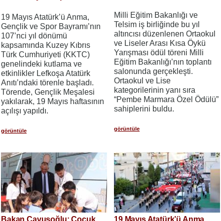
Milli Eğitim Bakanlığı ve
19 Mayıs Atatürk’ü Anma,
Telsim iş birliğinde bu yıl
Gençlik ve Spor Bayramı’nın
altıncısı düzenlenen Ortaokul
107’nci yıl dönümü
ve Liseler Arası Kısa Öykü
kapsamında Kuzey Kıbrıs
Yarışması ödül töreni Milli
Türk Cumhuriyeti (KKTC)
Eğitim Bakanlığı’nın toplantı
genelindeki kutlama ve
salonunda gerçekleşti.
etkinlikler Lefkoşa Atatürk
Ortaokul ve Lise
Anıtı’ndaki törenle başladı.
kategorilerinin yanı sıra
Törende, Gençlik Meşalesi
“Pembe Marmara Özel Ödülü”
yakılarak, 19 Mayıs haftasının
sahiplerini buldu.
açılışı yapıldı.
görüntüle
görüntüle
Bakan Çavuşoğlu: Çocuk
19 Mayıs Atatürk’ü Anma,