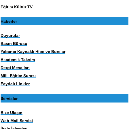
Eğitim Kültür TV
Haberler
Duyurular
Basın Bürosu
Yabancı Kaynaklı Hibe ve Burslar
Akademik Takvim
Dergi Mesajları
Milli Eğitim Şurası
Faydalı Linkler
Servisler
Bize Ulaşın
Web Mail Servisi
İhale İşlemleri