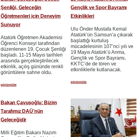
Şenliği, Geleceğin
Gençlik ve Spor Bayramı
Öğretmenleri için Deneyim
Etkinlikleri
Sunuyor
Ulu Önder Mustafa Kemal
Atatürk’ün Samsun’a çıkarak
Atatürk Öğretmen Akademisi
başlattığı kurtuluş
Öğrenci Konseyi tarafından
mücadelesinin 107’nci yılı ve
düzenlenen 19. Çocuk Şenliği
19 Mayıs Atatürk’ü Anma,
başladı. 11-15 Mayıs tarihleri
Gençlik ve Spor Bayramı,
arasında gerçekleştirilecek
KKTC’de de tören ve
etkinlik, açılış gününde renkli
etkinliklerle kutlanacak.
görüntülere sahne oldu.
görüntüle
görüntüle
Bakan Çavuşoğlu: Bizim
Tarafımız DAÜ’nün
Geleceğidir
Milli Eğitim Bakanı Nazım