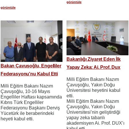
görüntüle
görüntüle
Bakanlığı Ziyaret Eden İlk
Bakan Çavuşoğlu, Engelliler
Yapay Zeka: Ai. Prof. Dux
Federasyonu'nu Kabul Etti
Milli Eğitim Bakanı Nazım
Çavuşoğlu, Yakın Doğu
Milli Eğitim Bakanı Nazım
Üniversitesi heyetini kabul
Çavuşoğlu, 10-16 Mayıs
etti.
Engelliler Haftası kapsamında
Milli Eğitim Bakanı Nazım
Kıbrıs Türk Engelliler
Çavuşoğlu, Yakın Doğu
Federasyonu Başkanı Derviş
Üniversitesi’nin geliştirdiği
Yücetürk ile beraberindeki
yapay zeka tabanlı
heyeti kabul etti.
akademisyen Ai. Prof. DUX’ı
kabul etti.