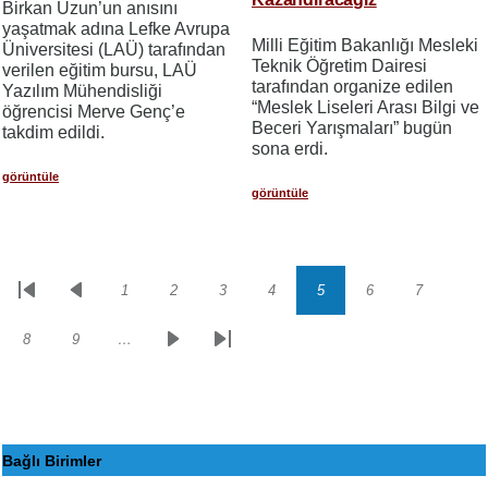
Birkan Uzun’un anısını
yaşatmak adına Lefke Avrupa
Milli Eğitim Bakanlığı Mesleki
Üniversitesi (LAÜ) tarafından
Teknik Öğretim Dairesi
verilen eğitim bursu, LAÜ
tarafından organize edilen
Yazılım Mühendisliği
“Meslek Liseleri Arası Bilgi ve
öğrencisi Merve Genç’e
Beceri Yarışmaları” bugün
takdim edildi.
sona erdi.
görüntüle
görüntüle
1
2
3
4
5
6
7
Sayfalama
İlk
Önceki
Sayfa
Sayfa
Sayfa
Sayfa
Sayfa
Sayfa
Sayfa
sayfa
sayfa
8
9
…
Sayfa
Sayfa
Sonraki
Son
sayfa
sayfa
Bağlı Birimler