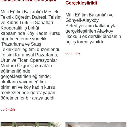
Gerçekleştirildi
Milli Eğitim Bakanlığı Mesleki
Milli Eğitim Bakanlığı ve
Teknik Öğretim Dairesi, Telsim
Gönyeli-Alayköy
ve Kıbrıs Türk El Sanatları
Belediyesi'nin katkılarıyla
Kooperatifi iş birliği
gerçekleştirilen Alayköy
kapsamında Köy Kadın Kursu
İlkokulu ek derslik binasının
öğretmenlerine yönelik
açılış töreni yapıldı.
“Pazarlama ve Satış
Teknikleri” eğitimi düzenlendi.
görüntüle
Telsim Kurumsal Pazarlama,
Ürün ve Ticari Operasyonlar
Müdürü Özgür Çakmak’ın
eğitmenliğinde
gerçekleştirilen eğitimde;
okulların yaygın eğitim
birimleri ve köy kadın kursu
merkezlerinde görev yapan
öğretmenler bir araya geldi.
görüntüle