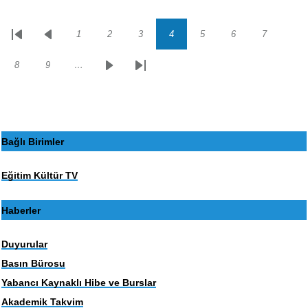
1
2
3
4
5
6
7
Sayfalama
İlk
Önceki
Sayfa
Sayfa
Sayfa
Sayfa
Sayfa
Sayfa
Sayfa
sayfa
sayfa
8
9
…
Sayfa
Sayfa
Sonraki
Son
sayfa
sayfa
Bağlı Birimler
Eğitim Kültür TV
Haberler
Duyurular
Basın Bürosu
Yabancı Kaynaklı Hibe ve Burslar
Akademik Takvim