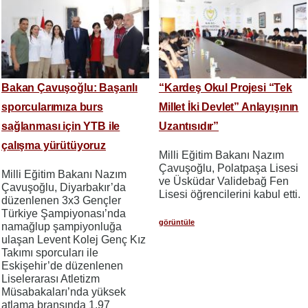
Bakan Çavuşoğlu: Başarılı
“Kardeş Okul Projesi “Tek
sporcularımıza burs
Millet İki Devlet” Anlayışının
sağlanması için YTB ile
Uzantısıdır”
çalışma yürütüyoruz
Milli Eğitim Bakanı Nazım
Çavuşoğlu, Polatpaşa Lisesi
Milli Eğitim Bakanı Nazım
ve Üsküdar Validebağ Fen
Çavuşoğlu, Diyarbakır’da
Lisesi öğrencilerini kabul etti.
düzenlenen 3x3 Gençler
Türkiye Şampiyonası’nda
görüntüle
namağlup şampiyonluğa
ulaşan Levent Kolej Genç Kız
Takımı sporcuları ile
Eskişehir’de düzenlenen
Liselerarası Atletizm
Müsabakaları’nda yüksek
atlama branşında 1.97