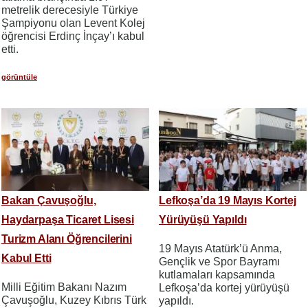
metrelik derecesiyle Türkiye
Şampiyonu olan Levent Kolej
öğrencisi Erdinç İnçay’ı kabul
etti.
görüntüle
Bakan Çavuşoğlu,
Lefkoşa’da 19 Mayıs Kortej
Haydarpaşa Ticaret Lisesi
Yürüyüşü Yapıldı
Turizm Alanı Öğrencilerini
19 Mayıs Atatürk’ü Anma,
Kabul Etti
Gençlik ve Spor Bayramı
kutlamaları kapsamında
Milli Eğitim Bakanı Nazım
Lefkoşa’da kortej yürüyüşü
Çavuşoğlu, Kuzey Kıbrıs Türk
yapıldı.