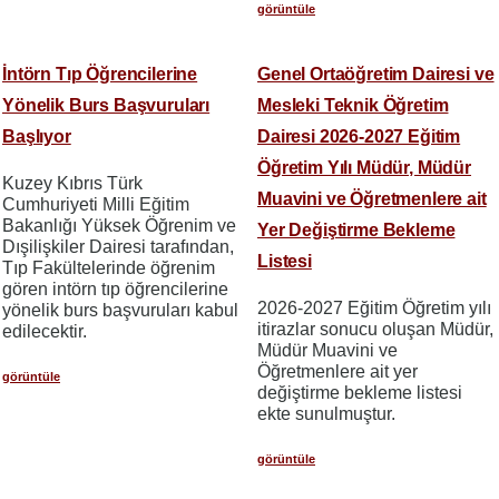
görüntüle
İntörn Tıp Öğrencilerine
Genel Ortaöğretim Dairesi ve
Yönelik Burs Başvuruları
Mesleki Teknik Öğretim
Başlıyor
Dairesi 2026-2027 Eğitim
Öğretim Yılı Müdür, Müdür
Kuzey Kıbrıs Türk
Muavini ve Öğretmenlere ait
Cumhuriyeti Milli Eğitim
Bakanlığı Yüksek Öğrenim ve
Yer Değiştirme Bekleme
Dışilişkiler Dairesi tarafından,
Listesi
Tıp Fakültelerinde öğrenim
gören intörn tıp öğrencilerine
2026-2027 Eğitim Öğretim yılı
yönelik burs başvuruları kabul
itirazlar sonucu oluşan Müdür,
edilecektir.
Müdür Muavini ve
Öğretmenlere ait yer
görüntüle
değiştirme bekleme listesi
ekte sunulmuştur.
görüntüle