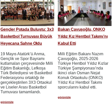
Gençler Potada Buluştu: 3x3
Bakan Çavuşoğlu, ONKO
Basketbol Turnuvası Büyük
Yıldız Kız Hentbol Takımı’nı
Heyecana Sahne Oldu
Kabul Etti
19 Mayıs Atatürk’ü Anma,
Milli Eğitim Bakanı Nazım
Gençlik ve Spor Bayramı
Çavuşoğlu, 2025-2026
kutlamaları çerçevesinde Milli
Türkiye Hentbol Yıldız Kızlar
Eğitim Bakanlığı, Lefkoşa
Türkiye Şampiyonası’nda
Türk Belediyesi ve Basketbol
ikinci olan Osman Nejat
Federasyonu ortaklığı ile
Konuk Ortaokulu (ONKO)
gerçekleştirilen 3X3 Ortaokul
Yıldız Kız Hentbol Takımı
ve Liseler Arası Basketbol
sporcularını kabul etti.
Turnuvası tamamlandı.
görüntüle
görüntüle