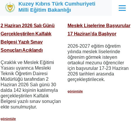
Kuzey Kıbrıs Türk Cumhuriyeti
Ana içeriğe atla
Milli Eğitim Bakanlığı
Menü
2 Haziran 2026 Salı Günü
Meslek Liselerine Başvurular
Gerçekleştirilen Kalfalık
17 Haziran’da Başlıyor
Belgesi Yazılı Sınav
2026-2027 eğitim öğretim
Sonuçları Açıklandı
yılında meslek liselerinde
öğrenim görmek isteyen
Çıraklık ve Meslek Eğitimi
ortaokul mezunu öğrenciler
Yasası uyarınca Mesleki
için başvurular 17-23 Haziran
Teknik Öğretim Dairesi
2026 tarihleri ​​arasında
Müdürlüğü tarafından 2
gerçekleştirilecek.
Haziran 2026 Salı günü 30
dalda 142 kişinin katılımıyla
görüntüle
gerçekleştirilen Kalfalık
Belgesi yazılı sınav sonuçları
ekte sunulmuştur.
görüntüle