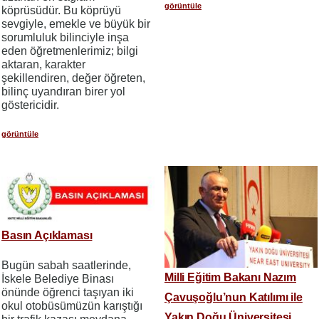
görüntüle
köprüsüdür. Bu köprüyü
sevgiyle, emekle ve büyük bir
sorumluluk bilinciyle inşa
eden öğretmenlerimiz; bilgi
aktaran, karakter
şekillendiren, değer öğreten,
bilinç uyandıran birer yol
göstericidir.
görüntüle
Basın Açıklaması
Bugün sabah saatlerinde,
Milli Eğitim Bakanı Nazım
İskele Belediye Binası
önünde öğrenci taşıyan iki
Çavuşoğlu’nun Katılımı ile
okul otobüsümüzün karıştığı
Yakın Doğu Üniversitesi