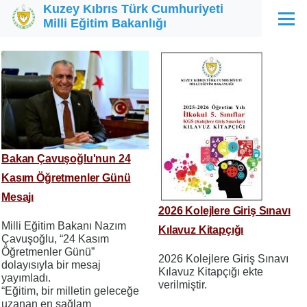
Kuzey Kıbrıs Türk Cumhuriyeti
Ana içeriğe atla
Milli Eğitim Bakanlığı
Menü
Bakan Çavuşoğlu'nun 24
Kasım Öğretmenler Günü
Mesajı
2026 Kolejlere Giriş Sınavı
Milli Eğitim Bakanı Nazım
Kılavuz Kitapçığı
Çavuşoğlu, “24 Kasım
Öğretmenler Günü”
2026 Kolejlere Giriş Sınavı
dolayısıyla bir mesaj
Kılavuz Kitapçığı ekte
yayımladı.
verilmiştir.
“Eğitim, bir milletin geleceğe
uzanan en sağlam