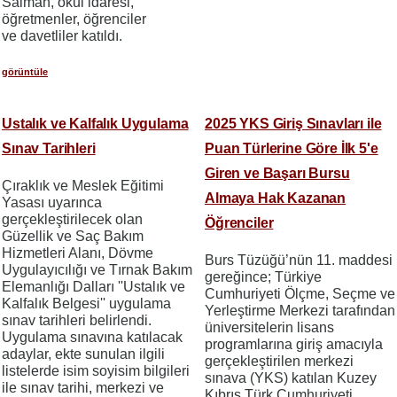
Salman, okul idaresi,
öğretmenler, öğrenciler
ve davetliler katıldı.
görüntüle
Ustalık ve Kalfalık Uygulama
2025 YKS Giriş Sınavları ile
Sınav Tarihleri
Puan Türlerine Göre İlk 5'e
Giren ve Başarı Bursu
Çıraklık ve Meslek Eğitimi
Almaya Hak Kazanan
Yasası uyarınca
gerçekleştirilecek olan
Öğrenciler
Güzellik ve Saç Bakım
Hizmetleri Alanı, Dövme
Burs Tüzüğü’nün 11. maddesi
Uygulayıcılığı ve Tırnak Bakım
gereğince; Türkiye
Elemanlığı Dalları ''Ustalık ve
Cumhuriyeti Ölçme, Seçme ve
Kalfalık Belgesi'' uygulama
Yerleştirme Merkezi tarafından
sınav tarihleri belirlendi.
üniversitelerin lisans
Uygulama sınavına katılacak
programlarına giriş amacıyla
adaylar, ekte sunulan ilgili
gerçekleştirilen merkezi
listelerde isim soyisim bilgileri
sınava (YKS) katılan Kuzey
ile sınav tarihi, merkezi ve
Kıbrıs Türk Cumhuriyeti