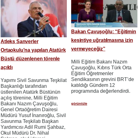
Bakan Çavuşoğlu: “Eğitimin
kesintiye uğratılmasına izin
Atleks Sanverler
vermeyeceğiz”
Ortaokulu'na yapılan Atatürk
Büstü düzenlenen törenle
Milli Eğitim Bakanı Nazım
açıldı
Çavuşoğlu, Kıbrıs Türk Orta
Eğitim Öğretmenler
Sendikasının grevini BRT’de
Yapımı Sivil Savunma Teşkilat
katıldığı Gündem 12
Başkanlığı tarafından
programında değerlendirdi.
üstlenilen Atatürk Büstünün
açılış törenine, Milli Eğitim
Bakanı Nazım Çavuşoğlu,
görüntüle
Genel Ortaöğretim Dairesi
Müdürü Yusuf İnanıroğlu, Sivil
Savunma Teşkilatı Başkan
Yardımcısı Adil Rumi Şahbaz,
Okul Müdürü Dr. Nihal