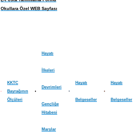
Okullara Özel WEB Sayfası
Hayatı
İlkeleri
KKTC
Hayatı
Hayatı
Devrimleri
Bayrağının
Ölçüleri
Belgeseller
Belgeseller
Gençliğe
Hitabesi
Marşlar