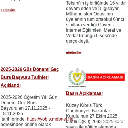
Telsim’in iş birliğinde 16 yıldır
devam eden ve Bilgisayar
görüntüle
Mühendisleri Odası’nın
üyelerinin tüm ortaokul 6’ıncı
sınıflara verdiği Güvenli
İnternet Eğitimleri, Meral ve
Vedat Ertüngü Lisesi’nde
gerçekleşti.
görüntüle
2025-2026 Güz Dönemi Geç
Burs Başvuru Tarihleri
Açıklandı
Basın Açıklaması
2025-2026 Öğretim Yılı Güz
Dönemi Geç Burs
Kuzey Kıbrıs Türk
Başvuruları 17.11.2025 -
Cumhuriyeti Bakanlar
18.11.2025
Kurulu’nun 27 Ekim 2025
tarihlerinde
https://yobis.mebnet.net
tarihli Ü(K-I) 2093-2025 karar
adresinden online olarak
sayısı ile eğitim alanında