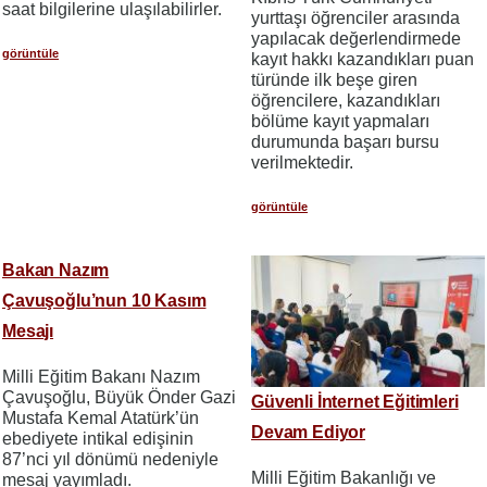
saat bilgilerine ulaşılabilirler.
yurttaşı öğrenciler arasında
yapılacak değerlendirmede
görüntüle
kayıt hakkı kazandıkları puan
türünde ilk beşe giren
öğrencilere, kazandıkları
bölüme kayıt yapmaları
durumunda başarı bursu
verilmektedir.
görüntüle
Bakan Nazım
Çavuşoğlu’nun 10 Kasım
Mesajı
Milli Eğitim Bakanı Nazım
Çavuşoğlu, Büyük Önder Gazi
Güvenli İnternet Eğitimleri
Mustafa Kemal Atatürk’ün
Devam Ediyor
ebediyete intikal edişinin
87’nci yıl dönümü nedeniyle
Milli Eğitim Bakanlığı ve
mesaj yayımladı.