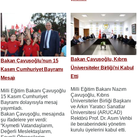
Bakan Çavuşoğlu, Kıbrıs
Bakan Çavuşoğlu’nun 15
Üniversiteler Birliği’ni Kabul
Kasım Cumhuriyet Bayramı
Etti
Mesajı
Milli Eğitim Bakanı Nazım
Milli Eğitim Bakanı Çavuşoğlu
Çavuşoğlu, Kıbrıs
15 Kasım Cumhuriyet
Üniversiteler Birliği Başkanı
Bayramı dolayısıyla mesaj
ve Arkın Yaratıcı Sanatlar
yayımladı.
Üniversitesi (ARUCAD)
Bakan Çavuşoğlu, mesajında
Rektörü Prof. Dr. Asım Vehbi
şu ifadelere yer verdi:
ile beraberindeki yönetim
“Kıymetli Vatandaşlarım,
kurulu üyelerini kabul etti.
Değerli Meslektaşlarım,