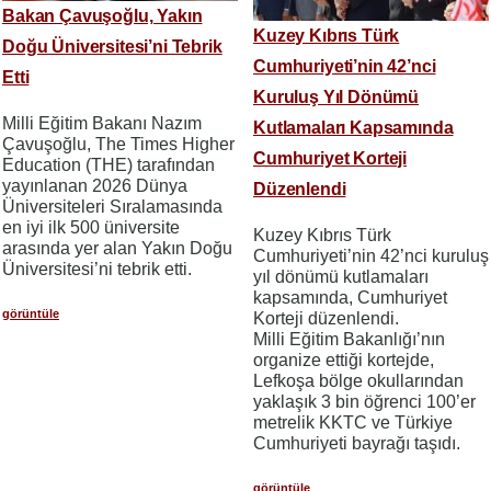
Bakan Çavuşoğlu, Yakın
Kuzey Kıbrıs Türk
Doğu Üniversitesi’ni Tebrik
Cumhuriyeti’nin 42’nci
Etti
Kuruluş Yıl Dönümü
Milli Eğitim Bakanı Nazım
Kutlamaları Kapsamında
Çavuşoğlu, The Times Higher
Cumhuriyet Korteji
Education (THE) tarafından
yayınlanan 2026 Dünya
Düzenlendi
Üniversiteleri Sıralamasında
en iyi ilk 500 üniversite
Kuzey Kıbrıs Türk
arasında yer alan Yakın Doğu
Cumhuriyeti’nin 42’nci kuruluş
Üniversitesi’ni tebrik etti.
yıl dönümü kutlamaları
kapsamında, Cumhuriyet
görüntüle
Korteji düzenlendi.
Milli Eğitim Bakanlığı’nın
organize ettiği kortejde,
Lefkoşa bölge okullarından
yaklaşık 3 bin öğrenci 100’er
metrelik KKTC ve Türkiye
Cumhuriyeti bayrağı taşıdı.
görüntüle