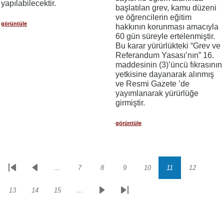
yapılabilecektir.
başlatılan grev, kamu düzeni
ve öğrencilerin eğitim
görüntüle
hakkının korunması amacıyla
60 gün süreyle ertelenmiştir.
Bu karar yürürlükteki “Grev ve
Referandum Yasası’nın” 16.
maddesinin (3)’üncü fıkrasının
yetkisine dayanarak alınmış
ve Resmi Gazete ’de
yayımlanarak yürürlüğe
girmiştir.
görüntüle
…
7
8
9
10
11
12
Sayfalama
İlk
Önceki
Sayfa
Sayfa
Sayfa
Sayfa
Sayfa
Sayfa
sayfa
sayfa
13
14
15
…
Sayfa
Sayfa
Sayfa
Sonraki
Son
sayfa
sayfa