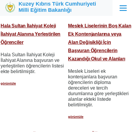
Kuzey Kıbrıs Türk Cumhuriyeti
Ana içeriğe atla
Milli Eğitim Bakanlığı
Menü
Hala Sultan İlahiyat Koleji
Meslek Liselerinin Boş Kalan
İlahiyat Alanına Yerleştirilen
Ek Kontenjanlarına veya
Öğrenciler
Alan Değişikliği İçin
Başvuran Öğrencilerin
Hala Sultan İlahiyat Koleji
Kazandığı Okul ve Alanları
İlahiyat Alanına başvuran ve
yerleştirilen öğrencilerin listesi
Meslek Liseleri ek
ekte belirtilmiştir.
kontenjanlara başvuran
öğrencilerin diploma
görüntüle
dereceleri ve tercih
durumlarına göre yerleştikleri
alanlar ekteki listede
belirtilmiştir.
görüntüle