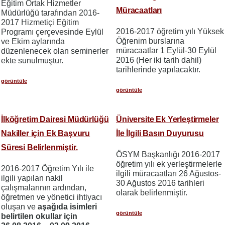
Eğitim Ortak Hizmetler
Müracaatları
Müdürlüğü tarafından 2016-
2017 Hizmetiçi Eğitim
2016-2017 öğretim yılı Yüksek
Programı çerçevesinde Eylül
Öğrenim burslarına
ve Ekim aylarında
müracaatlar 1 Eylül-30 Eylül
düzenlenecek olan seminerler
2016 (Her iki tarih dahil)
ekte sunulmuştur.
tarihlerinde yapılacaktır.
görüntüle
görüntüle
İlköğretim Dairesi Müdürlüğü
Üniversite Ek Yerleştirmeler
Nakiller için Ek Başvuru
İle İlgili Basın Duyurusu
Süresi Belirlenmiştir.
ÖSYM Başkanlığı 2016-2017
öğretim yılı ek yerleştirmelerle
2016-2017 Öğretim Yılı ile
ilgili müracaatları 26 Ağustos-
ilgili yapılan nakil
30 Ağustos 2016 tarihleri
çalışmalarının ardından,
olarak belirlenmiştir.
öğretmen ve yönetici ihtiyacı
oluşan ve
aşağıda isimleri
görüntüle
belirtilen okullar için