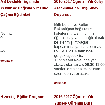
AB Destekli "Eğitimde
2016-2017 Öğretim Yılı Kolej
Yenilik ve Değişim VII" Hibe
Ara Sınıflarına Giriş Sınavı
Çağrısı Eğitimleri
Duyurusu
Milli Eğitim ve Kültür
Bakanlığına bağlı resmi
Normal
kolejlerin ara sınıflarının
0
öğrenci sayılarına bağlı olarak
belirlenmiş ihtiyaçlar
kapsamında yapılacak sınav
-->
09 Eylül 2016 tarihinde
gerçekleşecektir..
Türk Maarif Kolejinde yer
görüntüle
alacak olan sınav, 09:30-11:00
saatleri arasında tek oturum
üzerinden yapılacaktır.
görüntüle
Hizmetiçi Eğitim Programı
2016-2017 Öğretim Yılı
Yüksek Öğrenim Burs