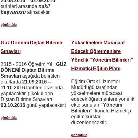
26.08.2016 – 02.09.2016
tarihleri arasında
nakil
başvurusu
alınacaktır.
görüntüle
Güz Dönemi Dıştan Bitirme
Yükselmelere Müracaat
Sınavları
Edecek Öğretmenlere
Yönelik “Yönetim Bilimleri”
2015 - 2016 Öğretim Yılı
GÜZ
Hizmetiçi Eğitim Planı
DÖNEMİ Dıştan Bitirme
Sınavları
aşağıda belirtilen
Eğitim Ortak Hizmetler
okullarda
21.09.2016 –
Müdürlüğü tarafından
11.10.2016
tarihleri arasında
yükselmelere müracaat
yapılacaktır. (İlkokulların
edecek öğretmenlere yönelik
Dıştan Bitirme Sınavları
ekte sunulan
“Yönetim
03.10.2016
günü yapılacaktır.)
Bilimleri”
konulu Hizmetiçi
eğitim kursları
görüntüle
düzenlenecektir.
görüntüle