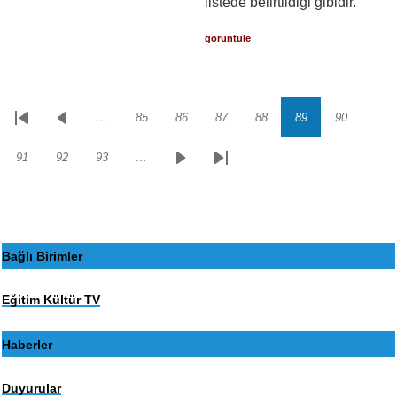
listede belirtildiği gibidir.
görüntüle
…
85
86
87
88
89
90
Sayfalama
İlk
Önceki
Sayfa
Sayfa
Sayfa
Sayfa
Sayfa
Sayfa
sayfa
sayfa
91
92
93
…
Sayfa
Sayfa
Sayfa
Sonraki
Son
sayfa
sayfa
Bağlı Birimler
Eğitim Kültür TV
Haberler
Duyurular