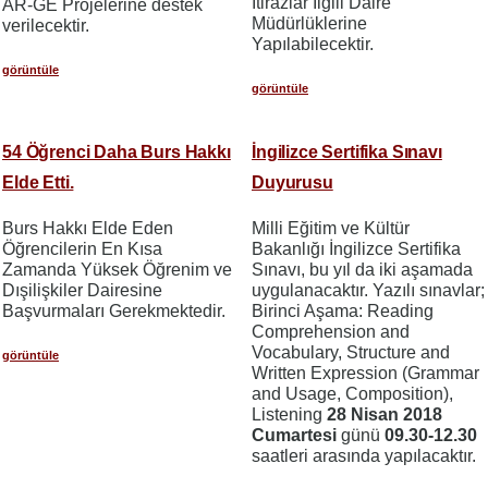
İtirazlar İlgili Daire
AR-GE Projelerine destek
Müdürlüklerine
verilecektir.
Yapılabilecektir.
görüntüle
görüntüle
54 Öğrenci Daha Burs Hakkı
İngilizce Sertifika Sınavı
Elde Etti.
Duyurusu
Burs Hakkı Elde Eden
Milli Eğitim ve Kültür
Öğrencilerin En Kısa
Bakanlığı İngilizce Sertifika
Zamanda Yüksek Öğrenim ve
Sınavı, bu yıl da iki aşamada
Dışilişkiler Dairesine
uygulanacaktır. Yazılı sınavlar;
Başvurmaları Gerekmektedir.
Birinci Aşama: Reading
Comprehension and
Vocabulary, Structure and
görüntüle
Written Expression (Grammar
and Usage, Composition),
Listening
28 Nisan 2018
Cumartesi
günü
09.30-12.30
saatleri arasında yapılacaktır.