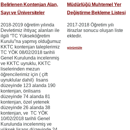
Belirlenen Kontenjan Alan,
Müdürlüğü Muhtemel Yer
Sayı ve Üniversiteler
Değiştirme Bekleme Listesi
2018-2019 öğretim yılında
2017-2018 Öğretim yılı
Devletimiz ihtiyaç alanları ile
itirazlar sonucu oluşan liste
ilgili “TC Yükseköğretim
ektedir.
Kurulu”na yapmış olduğumuz
KKTC kontenjan taleplerimiz
görüntüle
TC YÖK 08/02/2018 tarihli
Genel Kurulunda incelenmiş
ve KKTC uyruklu, KKTC
liselerinden mezun
öğrencilerimiz için ( çift
uyruklular dahil) lisans
düzeyinde 123 alanda 190
kontenjan, önlisans
düzeyinde 74 alanda 81
kontenjan, özel yetenek
düzeyinde 26 alanda 38
kontenjan, ve TC YÖK
10/02/2018 tarihli Genel
Kurulunda incelenmiş ve
yüksek lisans düzeyinde 24