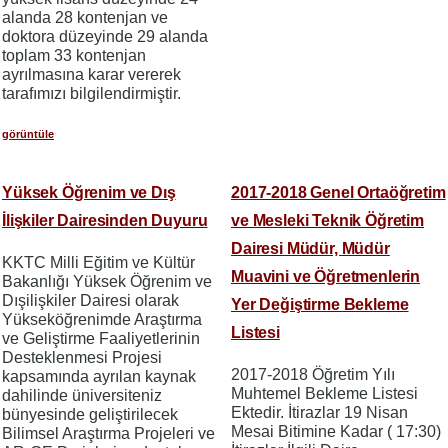
alanda 28 kontenjan ve
doktora düzeyinde 29 alanda
toplam 33 kontenjan
ayrılmasına karar vererek
tarafımızı bilgilendirmiştir.
görüntüle
Yüksek Öğrenim ve Dış
2017-2018 Genel Ortaöğretim
İlişkiler Dairesinden Duyuru
ve Mesleki Teknik Öğretim
Dairesi Müdür, Müdür
KKTC Milli Eğitim ve Kültür
Muavini ve Öğretmenlerin
Bakanlığı Yüksek Öğrenim ve
Dışilişkiler Dairesi olarak
Yer Değiştirme Bekleme
Yükseköğrenimde Araştırma
Listesi
ve Geliştirme Faaliyetlerinin
Desteklenmesi Projesi
2017-2018 Öğretim Yılı
kapsamında ayrılan kaynak
Muhtemel Bekleme Listesi
dahilinde üniversiteniz
Ektedir. İtirazlar 19 Nisan
bünyesinde geliştirilecek
Mesai Bitimine Kadar ( 17:30)
Bilimsel Araştırma Projeleri ve