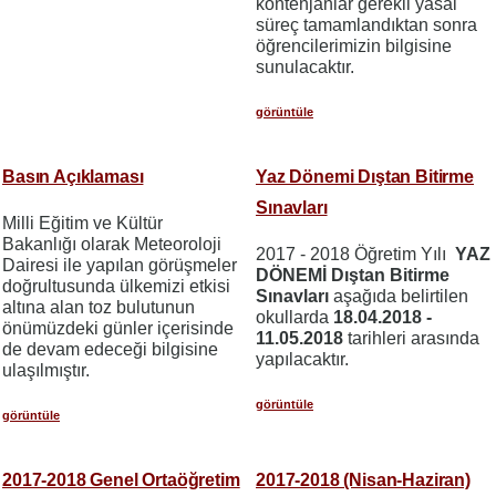
kontenjanlar gerekli yasal
süreç tamamlandıktan sonra
öğrencilerimizin bilgisine
sunulacaktır.
görüntüle
Basın Açıklaması
Yaz Dönemi Dıştan Bitirme
Sınavları
Milli Eğitim ve Kültür
Bakanlığı olarak Meteoroloji
2017 - 2018 Öğretim Yılı
YAZ
Dairesi ile yapılan görüşmeler
DÖNEMİ Dıştan Bitirme
doğrultusunda ülkemizi etkisi
Sınavları
aşağıda belirtilen
altına alan toz bulutunun
okullarda
18.04.2018 -
önümüzdeki günler içerisinde
11.05.2018
tarihleri arasında
de devam edeceği bilgisine
yapılacaktır.
ulaşılmıştır.
görüntüle
görüntüle
2017-2018 Genel Ortaöğretim
2017-2018 (Nisan-Haziran)