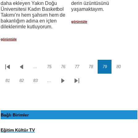
daha ekleyen Yakın Doğu
derin üzüntüsünü
Üniversitesi Kadın Basketbol
yaşamaktayım.
Takımı’nı hem şahsım hem de
bakanlığım adına en içten
görüntüle
dileklerimle kutluyorum.
görüntüle
…
75
76
77
78
79
80
Sayfalama
İlk
Önceki
Sayfa
Sayfa
Sayfa
Sayfa
Sayfa
Sayfa
sayfa
sayfa
81
82
83
…
Sayfa
Sayfa
Sayfa
Sonraki
Son
sayfa
sayfa
Bağlı Birimler
Eğitim Kültür TV