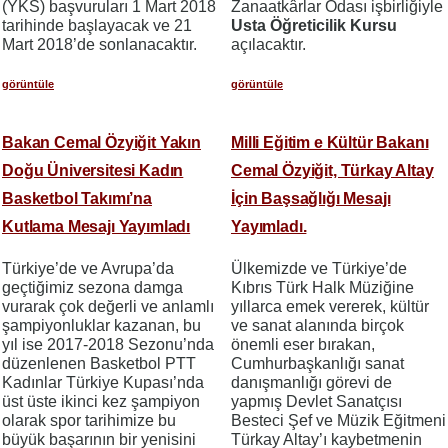
(YKS) başvuruları 1 Mart 2018
Zanaatkârlar Odası işbirliğiyle
tarihinde başlayacak ve 21
Usta Öğreticilik Kursu
Mart 2018’de sonlanacaktır.
açılacaktır.
görüntüle
görüntüle
Bakan Cemal Özyiğit Yakın
Milli Eğitim e Kültür Bakanı
Doğu Üniversitesi Kadın
Cemal Özyiğit, Türkay Altay
Basketbol Takımı’na
İçin Başsağlığı Mesajı
Kutlama Mesajı Yayımladı
Yayımladı.
Türkiye’de ve Avrupa’da
Ülkemizde ve Türkiye’de
geçtiğimiz sezona damga
Kıbrıs Türk Halk Müziğine
vurarak çok değerli ve anlamlı
yıllarca emek vererek, kültür
şampiyonluklar kazanan, bu
ve sanat alanında birçok
yıl ise 2017-2018 Sezonu’nda
önemli eser bırakan,
düzenlenen Basketbol PTT
Cumhurbaşkanlığı sanat
Kadınlar Türkiye Kupası’nda
danışmanlığı görevi de
üst üste ikinci kez şampiyon
yapmış Devlet Sanatçısı
olarak spor tarihimize bu
Besteci Şef ve Müzik Eğitmeni
büyük başarının bir yenisini
Türkay Altay’ı kaybetmenin