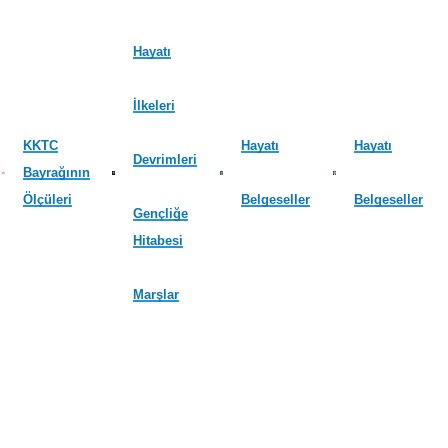
Hayatı
İlkeleri
KKTC
Hayatı
Hayatı
Devrimleri
Bayrağının
Ölçüleri
Belgeseller
Belgeseller
Gençliğe
Hitabesi
Marşlar