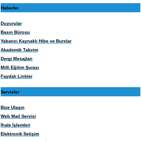
Haberler
Duyurular
Basın Bürosu
Yabancı Kaynaklı Hibe ve Burslar
Akademik Takvim
Dergi Mesajları
Milli Eğitim Şurası
Faydalı Linkler
Servisler
Bize Ulaşın
Web Mail Servisi
İhale İşlemleri
Elektronik İletişim