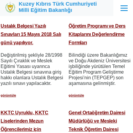
Kuzey Kıbrıs Türk Cumhuriyeti
Ana içeriğe atla
Milli Eğitim Bakanlığı
Menü
Ustalık Belgesi Yazılı
Öğretim Programı ve Ders
Sınavları 15 Mayıs 2018 Salı
Kitaplarını Değerlendirme
günü yapılıyor.
Formları
Değiştirilmiş şekliyle 28/1998
Bilindiği üzere Bakanlığımız
Sayılı Çıraklık ve Meslek
ve Doğu Akdeniz Üniversitesi
Eğitimi Yasası uyarınca
işbiliğinde yürütülen Temel
Ustalık Belgesi sınavına giriş
Eğitim Program Geliştirme
hakkı olanlara Ustalık Belgesi
Projesi'nin (TEPGEP) son
yazılı sınavı yapılacaktır.
aşamasına gelinmiştir.
görüntüle
görüntüle
KKTC Uyruklu, KKTC
Genel Ortaöğretim Dairesi
Liselerinden Mezun
Müdürlüğü ve Mesleki
Öğrencilerimiz için
Teknik Öğretim Dairesi