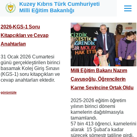
Kuzey Kıbrıs Türk Cumhuriyeti
Ana içeriğe atla
Milli Eğitim Bakanlığı
Menü
2026-KGS-1 Soru
Kitapçıkları ve Cevap
Anahtarları
31 Ocak 2026 Cumartesi
günü gerçekleştirilen birinci
basamak Kolej Giriş Sınavı
Milli Eğitim Bakanı Nazım
(KGS-1) soru kitapçıkları ve
Çavuşoğlu, Öğrencilerin
cevap anahtarları ektedir.
Karne Sevincine Ortak Oldu
görüntüle
2025-2026 eğitim öğretim
yılının birinci dönemi
karnelerin dağıtılmasıyla
tamamlandı.
57 bin 413 öğrenci, karnelerini
alarak 15 Şubat’a kadar
sürecek sömestr tatiline girdi.