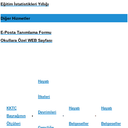
Eğitim İstatistikleri Yıllığı
Diğer Hizmetler
E-Posta Tanımlama Formu
Okullara Özel WEB Sayfası
Hayatı
İlkeleri
KKTC
Hayatı
Hayatı
Devrimleri
Bayrağının
Ölçüleri
Belgeseller
Belgeseller
Gençliğe