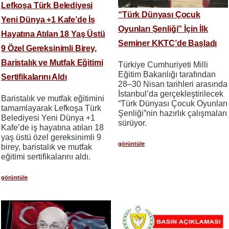
Lefkoşa Türk Belediyesi
“Türk Dünyası Çocuk
Yeni Dünya +1 Kafe’de İş
Oyunları Şenliği” İçin İlk
Hayatına Atılan 18 Yaş Üstü
Seminer KKTC’de Başladı
9 Özel Gereksinimli Birey,
Baristalık ve Mutfak Eğitimi
Türkiye Cumhuriyeti Milli
Eğitim Bakanlığı tarafından
Sertifikalarını Aldı
28–30 Nisan tarihleri arasında
İstanbul’da gerçekleştirilecek
Baristalık ve mutfak eğitimini
“Türk Dünyası Çocuk Oyunları
tamamlayarak Lefkoşa Türk
Şenliği”nin hazırlık çalışmaları
Belediyesi Yeni Dünya +1
sürüyor.
Kafe’de iş hayatına atılan 18
yaş üstü özel gereksinimli 9
görüntüle
birey, baristalık ve mutfak
eğitimi sertifikalarını aldı.
görüntüle