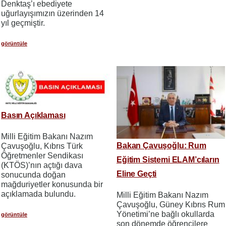
Denktaş’ı ebediyete
uğurlayışımızın üzerinden 14
yıl geçmiştir.
görüntüle
Basın Açıklaması
Milli Eğitim Bakanı Nazım
Bakan Çavuşoğlu: Rum
Çavuşoğlu, Kıbrıs Türk
Öğretmenler Sendikası
Eğitim Sistemi ELAM’cıların
(KTÖS)’nın açtığı dava
Eline Geçti
sonucunda doğan
mağduriyetler konusunda bir
açıklamada bulundu.
Milli Eğitim Bakanı Nazım
Çavuşoğlu, Güney Kıbrıs Rum
Yönetimi’ne bağlı okullarda
görüntüle
son dönemde öğrencilere