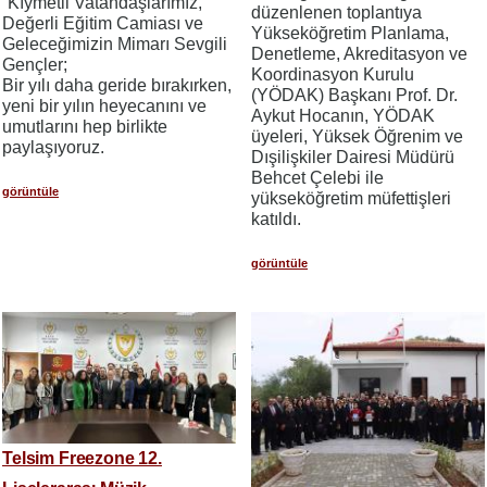
“Kıymetli Vatandaşlarımız,
düzenlenen toplantıya
Değerli Eğitim Camiası ve
Yükseköğretim Planlama,
Geleceğimizin Mimarı Sevgili
Denetleme, Akreditasyon ve
Gençler;
Koordinasyon Kurulu
Bir yılı daha geride bırakırken,
(YÖDAK) Başkanı Prof. Dr.
yeni bir yılın heyecanını ve
Aykut Hocanın, YÖDAK
umutlarını hep birlikte
üyeleri, Yüksek Öğrenim ve
paylaşıyoruz.
Dışilişkiler Dairesi Müdürü
Behcet Çelebi ile
görüntüle
yükseköğretim müfettişleri
katıldı.
görüntüle
Telsim Freezone 12.