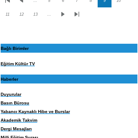
…
5
6
7
8
9
10
Sayfalama
İlk
Önceki
Sayfa
Sayfa
Sayfa
Sayfa
Sayfa
Sayfa
sayfa
sayfa
11
12
13
…
Sayfa
Sayfa
Sayfa
Sonraki
Son
sayfa
sayfa
Bağlı Birimler
Eğitim Kültür TV
Haberler
Duyurular
Basın Bürosu
Yabancı Kaynaklı Hibe ve Burslar
Akademik Takvim
Dergi Mesajları
Milli Eğitim Şurası