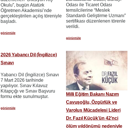
Odası ile Ticaret Odası
Okulu”, bugün Atatürk
temsilcilerine “Meslek
Öğretmen Akademisi’nde
Standardı Geliştirme Uzmanı”
gerçekleştirilen açılış töreniyle
sertifikası düzenlenen törenle
başladı.
verildi.
görüntüle
görüntüle
2026 Yabancı Dil (İngilizce)
Sınavı
Yabancı Dil (İngilizce) Sınavı
7 Mart 2026 tarihinde
yapılıyor. Sınav Kılavuz
Kitapçığı ve Sınav Başvuru
Milli Eğitim Bakanı Nazım
formu ekte sunulmuştur.
Çavuşoğlu, Özgürlük ve
görüntüle
Varoluş Mücadelesi Lideri
Dr. Fazıl Küçük’ün 42’nci
ölüm yıldönümü nedeniyle