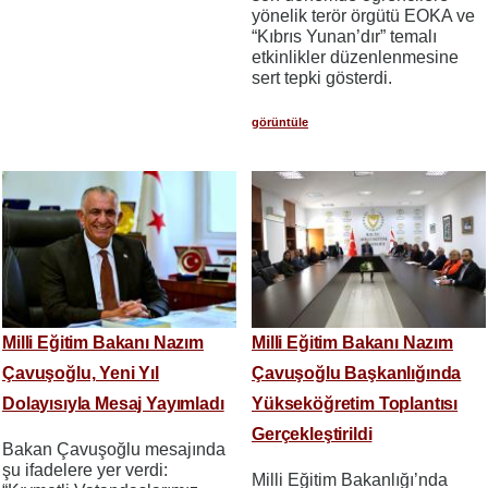
yönelik terör örgütü EOKA ve
“Kıbrıs Yunan’dır” temalı
etkinlikler düzenlenmesine
sert tepki gösterdi.
görüntüle
Milli Eğitim Bakanı Nazım
Milli Eğitim Bakanı Nazım
Çavuşoğlu, Yeni Yıl
Çavuşoğlu Başkanlığında
Dolayısıyla Mesaj Yayımladı
Yükseköğretim Toplantısı
Gerçekleştirildi
Bakan Çavuşoğlu mesajında
şu ifadelere yer verdi:
Milli Eğitim Bakanlığı’nda