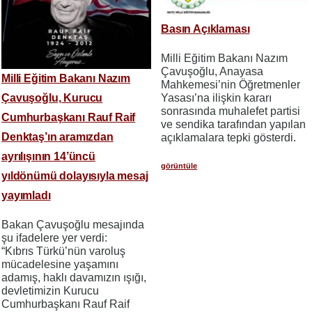
Basın Açıklaması
Milli Eğitim Bakanı Nazım
Çavuşoğlu, Anayasa
Milli Eğitim Bakanı Nazım
Mahkemesi’nin Öğretmenler
Yasası’na ilişkin kararı
Çavuşoğlu, Kurucu
sonrasında muhalefet partisi
Cumhurbaşkanı Rauf Raif
ve sendika tarafından yapılan
Denktaş’ın aramızdan
açıklamalara tepki gösterdi.
ayrılışının 14’üncü
görüntüle
yıldönümü dolayısıyla mesaj
yayımladı
Bakan Çavuşoğlu mesajında
şu ifadelere yer verdi:
“Kıbrıs Türkü’nün varoluş
mücadelesine yaşamını
adamış, haklı davamızın ışığı,
devletimizin Kurucu
Cumhurbaşkanı Rauf Raif