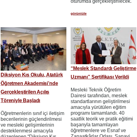
oturumda gerçekleştirilecek.
görüntüle
“Meslek Standardı Geliştirme
Diksiyon Kış Okulu, Atatürk
Uzmanı” Sertifikası Verildi
Öğretmen Akademisi’nde
Mesleki Teknik Öğretim
Gerçekleştirilen Açılış
Dairesi tarafından, meslek
Töreniyle Başladı
standartlarının geliştirilmesi
amacıyla yürütülen eğitim
programı tamamlandı. 40
Öğretmenlerin sınıf içi iletişim
saatlik teorik ve pratik eğitimi
becerilerinin güçlendirilmesi
başarıyla tamamlayan
ve mesleki gelişimlerinin
öğretmenlere ve Esnaf ve
desteklenmesi amacıyla
Zanaatkârlar Odası, Sanayi
düzenlenen “Diksiyon Kış