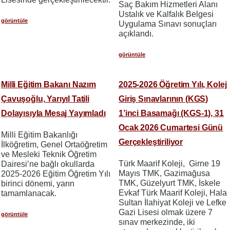
Saç Bakım Hizmetleri Alanı
Ustalık ve Kalfalık Belgesi
görüntüle
Uygulama Sınavı sonuçları
açıklandı.
görüntüle
Milli Eğitim Bakanı Nazım
2025-2026 Öğretim Yılı, Kolej
Çavuşoğlu, Yarıyıl Tatili
Giriş Sınavlarının (KGS)
Dolayısıyla Mesaj Yayımladı
1’inci Basamağı (KGS-1), 31
Ocak 2026 Cumartesi Günü
Milli Eğitim Bakanlığı
Gerçekleştiriliyor
İlköğretim, Genel Ortaöğretim
ve Mesleki Teknik Öğretim
Türk Maarif Koleji, Girne 19
Dairesi’ne bağlı okullarda
Mayıs TMK, Gazimağusa
2025-2026 Eğitim Öğretim Yılı
TMK, Güzelyurt TMK, İskele
birinci dönemi, yarın
Evkaf Türk Maarif Koleji, Hala
tamamlanacak.
Sultan İlahiyat Koleji ve Lefke
Gazi Lisesi olmak üzere 7
görüntüle
sınav merkezinde, iki