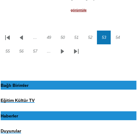
görüntüle
…
49
50
51
52
53
54
Sayfalama
İlk
Önceki
Sayfa
Sayfa
Sayfa
Sayfa
Sayfa
Sayfa
sayfa
sayfa
55
56
57
…
Sayfa
Sayfa
Sayfa
Sonraki
Son
sayfa
sayfa
Bağlı Birimler
Eğitim Kültür TV
Haberler
Duyurular