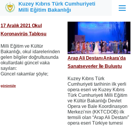
Kuzey Kıbrıs Türk Cumhuriyeti
Ana içeriğe atla
Milli Eğitim Bakanlığı
Menü
17 Aralık 2021 Okul
Koronavirüs Tablosu
Milli Eğitim ve Kültür
Bakanlığı, okul idarelerinden
gelen bilgiler doğrultusunda
Arap Ali Destanı Ankara’da
okullardaki güncel vaka
Sanatseverler İle Buluştu
sayıları:
Güncel rakamlar şöyle;
Kuzey Kıbrıs Türk
Cumhuriyeti tarihinin ilk yerli
görüntüle
opera eseri ve Kuzey Kıbrıs
Türk Cumhuriyeti Milli Eğitim
ve Kültür Bakanlığı Devlet
Opera ve Bale Koordinasyon
Merkezi'nin (KKTCDOB) ilk
temsili olan “Arap Ali Destanı”
opera eseri Türkiye turnesi