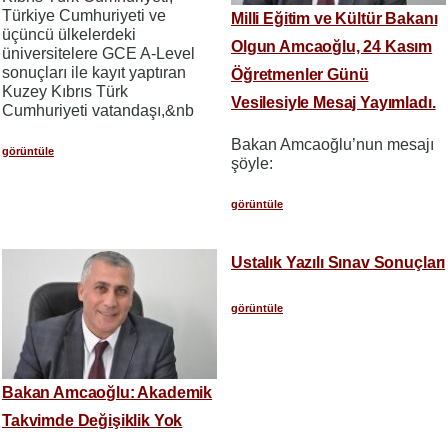
Türkiye Cumhuriyeti ve
Milli Eğitim ve Kültür Bakanı
üçüncü ülkelerdeki
Olgun Amcaoğlu, 24 Kasım
üniversitelere GCE A-Level
sonuçları ile kayıt yaptıran
Öğretmenler Günü
Kuzey Kıbrıs Türk
Vesilesiyle Mesaj Yayımladı.
Cumhuriyeti vatandaşı,&nb
Bakan Amcaoğlu’nun mesajı
görüntüle
şöyle:
görüntüle
Ustalık Yazılı Sınav Sonuçları
görüntüle
Bakan Amcaoğlu: Akademik
Takvimde Değişiklik Yok