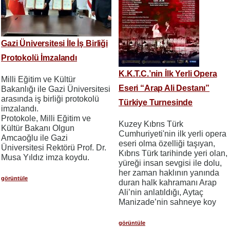
Gazi Üniversitesi İle İş Birliği
Protokolü İmzalandı
K.K.T.C.’nin İlk Yerli Opera
Milli Eğitim ve Kültür
Eseri “Arap Ali Destanı”
Bakanlığı ile Gazi Üniversitesi
arasında iş birliği protokolü
Türkiye Turnesinde
imzalandı.
Protokole, Milli Eğitim ve
Kuzey Kıbrıs Türk
Kültür Bakanı Olgun
Cumhuriyeti'nin ilk yerli opera
Amcaoğlu ile Gazi
eseri olma özelliği taşıyan,
Üniversitesi Rektörü Prof. Dr.
Kıbrıs Türk tarihinde yeri olan,
Musa Yıldız imza koydu.
yüreği insan sevgisi ile dolu,
her zaman haklının yanında
görüntüle
duran halk kahramanı Arap
Ali’nin anlatıldığı, Aytaç
Manizade’nin sahneye koy
görüntüle