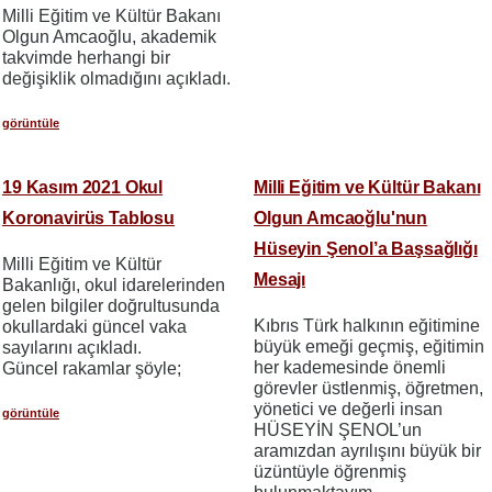
Milli Eğitim ve Kültür Bakanı
Olgun Amcaoğlu, akademik
takvimde herhangi bir
değişiklik olmadığını açıkladı.
görüntüle
19 Kasım 2021 Okul
Milli Eğitim ve Kültür Bakanı
Koronavirüs Tablosu
Olgun Amcaoğlu'nun
Hüseyin Şenol’a Başsağlığı
Milli Eğitim ve Kültür
Mesajı
Bakanlığı, okul idarelerinden
gelen bilgiler doğrultusunda
Kıbrıs Türk halkının eğitimine
okullardaki güncel vaka
büyük emeği geçmiş, eğitimin
sayılarını açıkladı.
her kademesinde önemli
Güncel rakamlar şöyle;
görevler üstlenmiş, öğretmen,
yönetici ve değerli insan
görüntüle
HÜSEYİN ŞENOL’un
aramızdan ayrılışını büyük bir
üzüntüyle öğrenmiş