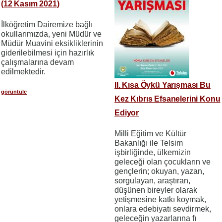
(12 Kasım 2021)
İlköğretim Dairemize bağlı
okullarımızda, yeni Müdür ve
Müdür Muavini eksikliklerinin
giderilebilmesi için hazırlık
çalışmalarına devam
edilmektedir.
II. Kısa Öykü Yarışması Bu
görüntüle
Kez Kıbrıs Efsanelerini Konu
Ediyor
Milli Eğitim ve Kültür
Bakanlığı ile Telsim
işbirliğinde, ülkemizin
geleceği olan çocukların ve
gençlerin; okuyan, yazan,
sorgulayan, araştıran,
düşünen bireyler olarak
yetişmesine katkı koymak,
onlara edebiyatı sevdirmek,
geleceğin yazarlarına fı