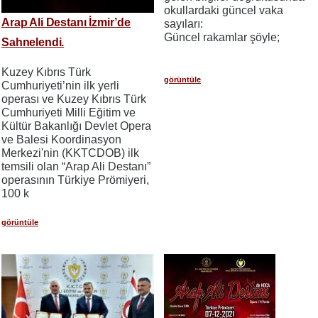
okullardaki güncel vaka
Arap Ali Destanı İzmir’de
sayıları:
Güncel rakamlar şöyle;
Sahnelendi.
Kuzey Kıbrıs Türk
görüntüle
Cumhuriyeti’nin ilk yerli
operası ve Kuzey Kıbrıs Türk
Cumhuriyeti Milli Eğitim ve
Kültür Bakanlığı Devlet Opera
ve Balesi Koordinasyon
Merkezi'nin (KKTCDOB) ilk
temsili olan “Arap Ali Destanı”
operasının Türkiye Prömiyeri,
100 k
görüntüle