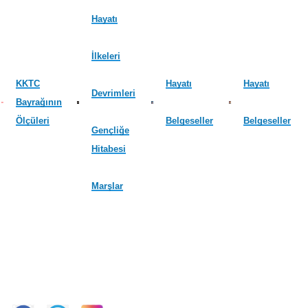
Hayatı
İlkeleri
KKTC
Hayatı
Hayatı
Devrimleri
Bayrağının
Ölçüleri
Belgeseller
Belgeseller
Gençliğe
Hitabesi
Marşlar