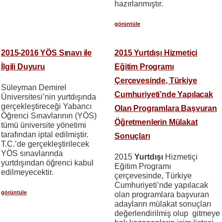
hazırlanmıştır.
görüntüle
2015-2016 YÖS Sınavı ile
2015 Yurtdışı Hizmetiçi
İlgili Duyuru
Eğitim Programı
Çerçevesinde, Türkiye
Süleyman Demirel
Cumhuriyeti’nde Yapılacak
Üniversitesi’nin yurtdışında
gerçekleştireceği Yabancı
Olan Programlara Başvuran
Öğrenci Sınavlarının (YÖS)
Öğretmenlerin Mülakat
tümü üniversite yönetimi
tarafından iptal edilmiştir.
Sonuçları
T.C.’de gerçekleştirilecek
YÖS sınavlarında
2015
Yurtdışı
Hizmetiçi
yurtdışından öğrenci kabul
Eğitim Programı
edilmeyecektir.
çerçevesinde, Türkiye
Cumhuriyeti’nde yapılacak
görüntüle
olan programlara başvuran
adayların mülakat sonuçları
değerlendirilmiş olup gitmeye