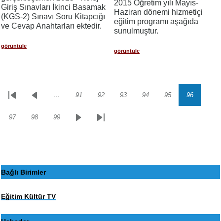
2015 Öğretim yılı Mayıs-
Giriş Sınavları İkinci Basamak
Haziran dönemi hizmetiçi
(KGS-2) Sınavı Soru Kitapcığı
eğitim programı aşağıda
ve Cevap Anahtarları ektedir.
sunulmuştur.
görüntüle
görüntüle
…
91
92
93
94
95
96
Sayfalama
İlk
Önceki
Sayfa
Sayfa
Sayfa
Sayfa
Sayfa
Sayfa
sayfa
sayfa
97
98
99
Sayfa
Sayfa
Sayfa
Sonraki
Son
sayfa
sayfa
Bağlı Birimler
Eğitim Kültür TV