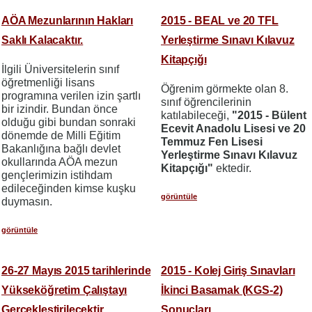
AÖA Mezunlarının Hakları
2015 - BEAL ve 20 TFL
Saklı Kalacaktır.
Yerleştirme Sınavı Kılavuz
Kitapçığı
İlgili Üniversitelerin sınıf
öğretmenliği lisans
Öğrenim görmekte olan 8.
programına verilen izin şartlı
sınıf öğrencilerinin
bir izindir. Bundan önce
katılabileceği,
"2015 - Bülent
olduğu gibi bundan sonraki
Ecevit Anadolu Lisesi ve 20
dönemde de Milli Eğitim
Temmuz Fen Lisesi
Bakanlığına bağlı devlet
Yerleştirme Sınavı Kılavuz
okullarında AÖA mezun
Kitapçığı"
ektedir.
gençlerimizin istihdam
edileceğinden kimse kuşku
görüntüle
duymasın.
görüntüle
26-27 Mayıs 2015 tarihlerinde
2015 - Kolej Giriş Sınavları
Yükseköğretim Çalıştayı
İkinci Basamak (KGS-2)
Gerçekleştirilecektir.
Sonuçları