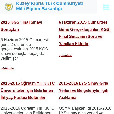
Kuzey Kıbrıs Türk Cumhuriyeti
Ana içeriğe atla
Milli Eğitim Bakanlığı
Menü
2015 KGS Final Sınavı
6 Haziran 2015 Cumartesi
Sonuçları
Günü Gerçekleştirilen KGS-
Final Sınavının Soru ve
6 Haziran 2015 Cumartesi
Yanıtları Ektedir
günü 2 oturumda
gerçekleştirilen 2015 KGS
sınavı sonuçları aşağıda
görüntüle
verilmiştir.
görüntüle
2015-2016 Öğretim Yılı KKTC
2015-2016 LYS Sınav Giriş
Üniversiteleri İçin Belirlenen
Yerleri ve Belgeleriyle İlgili
İhtiyaç Fazlası Bölümler
Açıklama
2015-2016 Öğretim Yılı KKTC
ÖSYM Başkanlığı 2015-2016
Üniversiteleri İçin Belirlenen
LYS sınav giriş yerleri ve