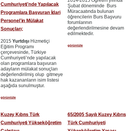
2014-2015 Öğretim yılında
Cumhuriyeti’nde Yapılacak
Şubat döneminde Burs
Müracaatında bulunan
Programlara Başvuran İdari
öğrencilerin Burs Başvuru
Personel’in Mülakat
forumlarının
değerlendirilmesine devam
Sonuçları;
edilmektedir.
2015
Yurtdışı
Hizmetiçi
görüntüle
Eğitim Programı
çerçevesinde, Türkiye
Cumhuriyeti’nde yapılacak
olan programlara başvuran
adayların mülakat sonuçları
değerlendirilmiş olup gitmeye
hak kazananların isim listesi
aşağıda sunulmuştur.
görüntüle
Kuzey Kıbrıs Türk
65/2005 Sayılı Kuzey Kıbrıs
Cumhuriyeti Yükseköğretim
Türk Cumhuriyeti
Çalıştayı
Yükseköğretim Yasası