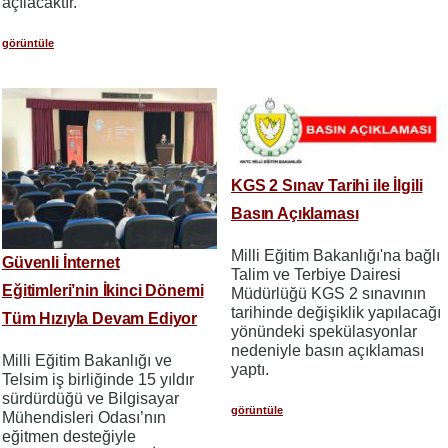
açılacaktır.
görüntüle
KGS 2 Sınav Tarihi ile İlgili
Basın Açıklaması
Milli Eğitim Bakanlığı'na bağlı
Güvenli İnternet
Talim ve Terbiye Dairesi
Eğitimleri’nin İkinci Dönemi
Müdürlüğü KGS 2 sınavının
tarihinde değişiklik yapılacağı
Tüm Hızıyla Devam Ediyor
yönündeki spekülasyonlar
nedeniyle basın açıklaması
Milli Eğitim Bakanlığı ve
yaptı.
Telsim iş birliğinde 15 yıldır
sürdürdüğü ve Bilgisayar
görüntüle
Mühendisleri Odası’nın
eğitmen desteğiyle