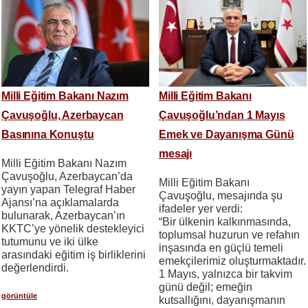
Milli Eğitim Bakanı Nazım
Milli Eğitim Bakanı
Çavuşoğlu, Azerbaycan
Çavuşoğlu’ndan 1 Mayıs
Basınına Konuştu
Emek ve Dayanışma Günü
mesajı
Milli Eğitim Bakanı Nazım
Çavuşoğlu, Azerbaycan’da
Milli Eğitim Bakanı
yayın yapan Telegraf Haber
Çavuşoğlu, mesajında şu
Ajansı’na açıklamalarda
ifadeler yer verdi:
bulunarak, Azerbaycan’ın
“Bir ülkenin kalkınmasında,
KKTC’ye yönelik destekleyici
toplumsal huzurun ve refahın
tutumunu ve iki ülke
inşasında en güçlü temeli
arasındaki eğitim iş birliklerini
emekçilerimiz oluşturmaktadır.
değerlendirdi.
1 Mayıs, yalnızca bir takvim
günü değil; emeğin
görüntüle
kutsallığını, dayanışmanın