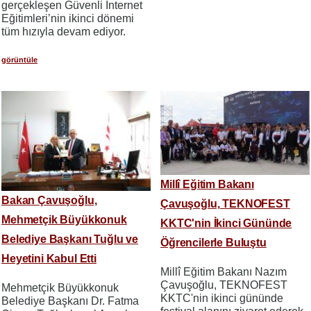
gerçekleşen Güvenli İnternet
Eğitimleri’nin ikinci dönemi
tüm hızıyla devam ediyor.
görüntüle
Millî Eğitim Bakanı
Bakan Çavuşoğlu,
Çavuşoğlu, TEKNOFEST
Mehmetçik Büyükkonuk
KKTC'nin İkinci Gününde
Belediye Başkanı Tuğlu ve
Öğrencilerle Buluştu
Heyetini Kabul Etti
Millî Eğitim Bakanı Nazım
Çavuşoğlu, TEKNOFEST
Mehmetçik Büyükkonuk
KKTC'nin ikinci gününde
Belediye Başkanı Dr. Fatma