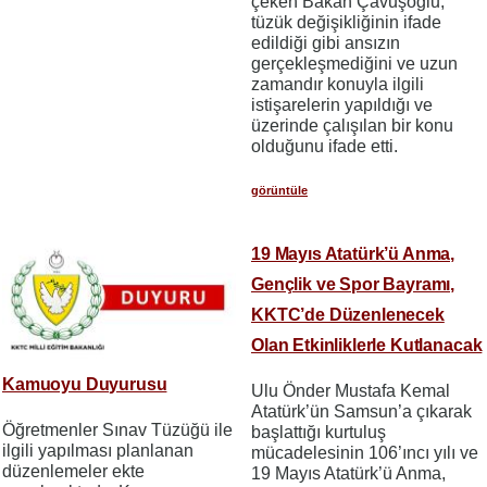
çeken Bakan Çavuşoğlu,
tüzük değişikliğinin ifade
edildiği gibi ansızın
gerçekleşmediğini ve uzun
zamandır konuyla ilgili
istişarelerin yapıldığı ve
üzerinde çalışılan bir konu
olduğunu ifade etti.
görüntüle
19 Mayıs Atatürk’ü Anma,
Gençlik ve Spor Bayramı,
KKTC’de Düzenlenecek
Olan Etkinliklerle Kutlanacak
Kamuoyu Duyurusu
Ulu Önder Mustafa Kemal
Atatürk’ün Samsun’a çıkarak
Öğretmenler Sınav Tüzüğü ile
başlattığı kurtuluş
ilgili yapılması planlanan
mücadelesinin 106’ıncı yılı ve
düzenlemeler ekte
19 Mayıs Atatürk’ü Anma,