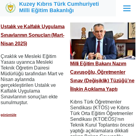
Kuzey Kıbrıs Türk Cumhuriyeti
Ana içeriğe atla
Milli Eğitim Bakanlığı
Menü
Ustalık ve Kalfalık Uygulama
Sınavlarının Sonuçları (Mart-
Nisan 2025)
Çıraklık ve Mesleki Eğitim
Yasası uyarınca Mesleki
Milli Eğitim Bakanı Nazım
Teknik Öğretim Dairesi
Çavuşoğlu, Öğretmenler
Müdürlüğü tarafından Mart ve
Nisan aylarında
Sınav (Değişiklik) Tüzüğü’ne
gerçekleştirilen Ustalık ve
İlişkin Açıklama Yaptı
Kalfalık Uygulama
Sınavlarının sonuçları ekte
Kıbrıs Türk Öğretmenler
sunulmuştur.
Sendikası (KTÖS) ve Kıbrıs
Türk Orta Eğitim Öğretmenler
görüntüle
Sendikası (KTOEÖS)’nın
Teknik Kurul Toplantısı öncesi
yaptığı açıklamalara dikkati