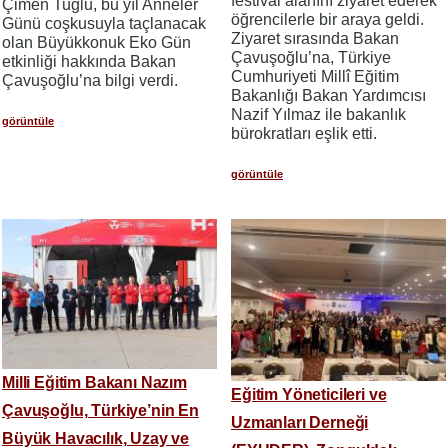
festival alanını ziyaret ederek
Çimen Tuğlu, bu yıl Anneler
öğrencilerle bir araya geldi.
Günü coşkusuyla taçlanacak
Ziyaret sırasında Bakan
olan Büyükkonuk Eko Gün
Çavuşoğlu’na, Türkiye
etkinliği hakkında Bakan
Cumhuriyeti Millî Eğitim
Çavuşoğlu’na bilgi verdi.
Bakanlığı Bakan Yardımcısı
Nazif Yılmaz ile bakanlık
görüntüle
bürokratları eşlik etti.
görüntüle
Milli Eğitim Bakanı Nazım
Eğitim Yöneticileri ve
Çavuşoğlu, Türkiye’nin En
Uzmanları Derneği
Büyük Havacılık, Uzay ve