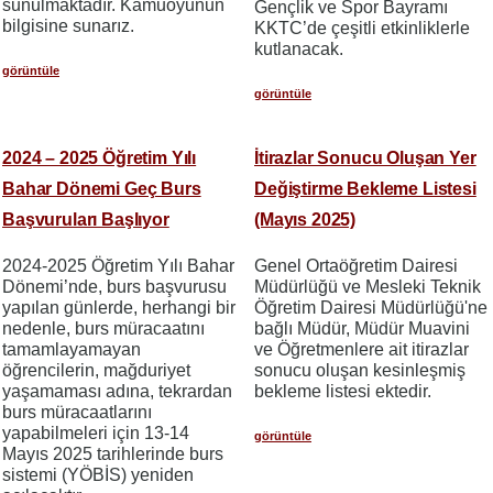
sunulmaktadır. Kamuoyunun
Gençlik ve Spor Bayramı
bilgisine sunarız.
KKTC’de çeşitli etkinliklerle
kutlanacak.
görüntüle
görüntüle
2024 – 2025 Öğretim Yılı
İtirazlar Sonucu Oluşan Yer
Bahar Dönemi Geç Burs
Değiştirme Bekleme Listesi
Başvuruları Başlıyor
(Mayıs 2025)
2024-2025 Öğretim Yılı Bahar
Genel Ortaöğretim Dairesi
Dönemi’nde, burs başvurusu
Müdürlüğü ve Mesleki Teknik
yapılan günlerde, herhangi bir
Öğretim Dairesi Müdürlüğü'ne
nedenle, burs müracaatını
bağlı Müdür, Müdür Muavini
tamamlayamayan
ve Öğretmenlere ait itirazlar
öğrencilerin, mağduriyet
sonucu oluşan kesinleşmiş
yaşamaması adına, tekrardan
bekleme listesi ektedir.
burs müracaatlarını
yapabilmeleri için 13-14
görüntüle
Mayıs 2025 tarihlerinde burs
sistemi (YÖBİS) yeniden