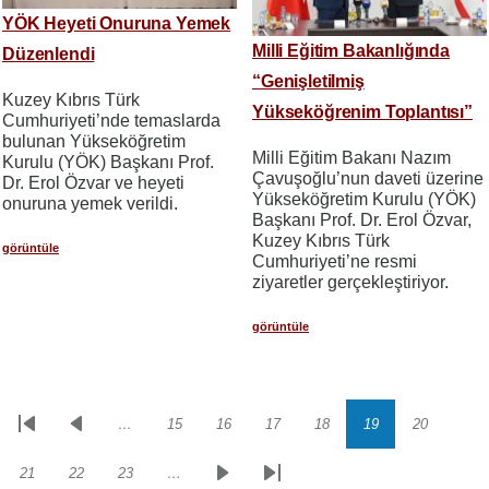
YÖK Heyeti Onuruna Yemek
Milli Eğitim Bakanlığında
Düzenlendi
“Genişletilmiş
Kuzey Kıbrıs Türk
Yükseköğrenim Toplantısı”
Cumhuriyeti’nde temaslarda
bulunan Yükseköğretim
Milli Eğitim Bakanı Nazım
Kurulu (YÖK) Başkanı Prof.
Çavuşoğlu’nun daveti üzerine
Dr. Erol Özvar ve heyeti
Yükseköğretim Kurulu (YÖK)
onuruna yemek verildi.
Başkanı Prof. Dr. Erol Özvar,
Kuzey Kıbrıs Türk
görüntüle
Cumhuriyeti’ne resmi
ziyaretler gerçekleştiriyor.
görüntüle
…
15
16
17
18
19
20
Sayfalama
İlk
Önceki
Sayfa
Sayfa
Sayfa
Sayfa
Sayfa
Sayfa
sayfa
sayfa
21
22
23
…
Sayfa
Sayfa
Sayfa
Sonraki
Son