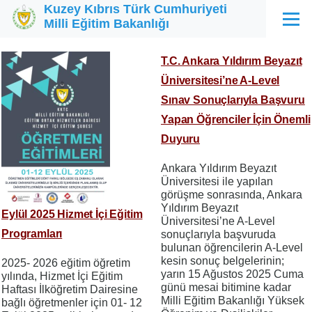
Kuzey Kıbrıs Türk Cumhuriyeti
Ana içeriğe atla
Milli Eğitim Bakanlığı
Menü
T.C. Ankara Yıldırım Beyazıt
Üniversitesi’ne A-Level
Sınav Sonuçlarıyla Başvuru
Yapan Öğrenciler İçin Önemli
Duyuru
Ankara Yıldırım Beyazıt
Üniversitesi ile yapılan
görüşme sonrasında, Ankara
Yıldırım Beyazıt
Eylül 2025 Hizmet İçi Eğitim
Üniversitesi’ne A-Level
Programları
sonuçlarıyla başvuruda
bulunan öğrencilerin A-Level
kesin sonuç belgelerinin;
2025- 2026 eğitim öğretim
yarın 15 Ağustos 2025 Cuma
yılında, Hizmet İçi Eğitim
günü mesai bitimine kadar
Haftası İlköğretim Dairesine
Milli Eğitim Bakanlığı Yüksek
bağlı öğretmenler için 01- 12