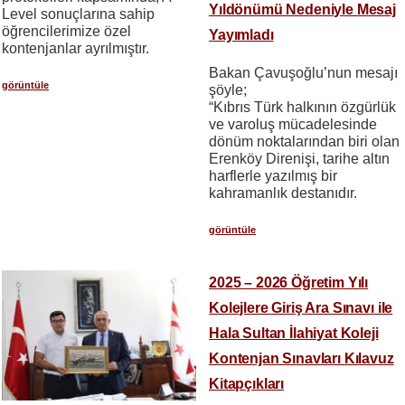
Yıldönümü Nedeniyle Mesaj
Level sonuçlarına sahip
öğrencilerimize özel
Yayımladı
kontenjanlar ayrılmıştır.
Bakan Çavuşoğlu’nun mesajı
görüntüle
şöyle;
“Kıbrıs Türk halkının özgürlük
ve varoluş mücadelesinde
dönüm noktalarından biri olan
Erenköy Direnişi, tarihe altın
harflerle yazılmış bir
kahramanlık destanıdır.
görüntüle
2025 – 2026 Öğretim Yılı
Kolejlere Giriş Ara Sınavı ile
Hala Sultan İlahiyat Koleji
Kontenjan Sınavları Kılavuz
Kitapçıkları