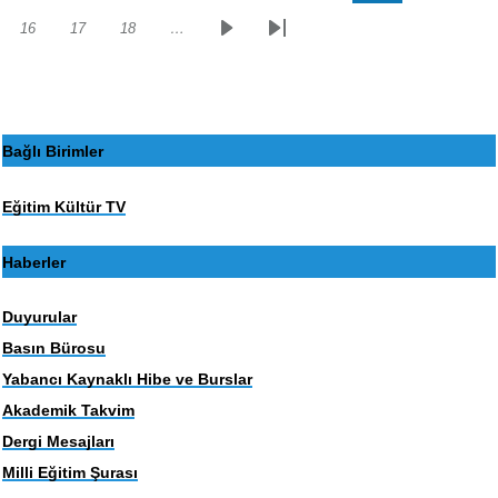
sayfa
sayfa
16
17
18
…
Sayfa
Sayfa
Sayfa
Sonraki
Son
sayfa
sayfa
Bağlı Birimler
Eğitim Kültür TV
Haberler
Duyurular
Basın Bürosu
Yabancı Kaynaklı Hibe ve Burslar
Akademik Takvim
Dergi Mesajları
Milli Eğitim Şurası