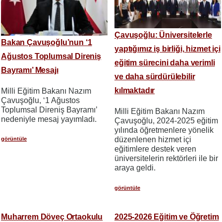
Çavuşoğlu: Üniversitelerle
Bakan Çavuşoğlu’nun ‘1
yaptığımız iş birliği, hizmet içi
Ağustos Toplumsal Direniş
eğitim sürecini daha verimli
Bayramı’ Mesajı
ve daha sürdürülebilir
kılmaktadır
Milli Eğitim Bakanı Nazım
Çavuşoğlu, ‘1 Ağustos
Toplumsal Direniş Bayramı’
Milli Eğitim Bakanı Nazım
nedeniyle mesaj yayımladı.
Çavuşoğlu, 2024-2025 eğitim
yılında öğretmenlere yönelik
düzenlenen hizmet içi
görüntüle
eğitimlere destek veren
üniversitelerin rektörleri ile bir
araya geldi.
görüntüle
Muharrem Döveç Ortaokulu
2025-2026 Eğitim ve Öğretim