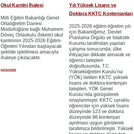
Okul Kantini İhalesi
Yılı Yüksek Lisans ve
Doktora KKTC Kontenjanları
Milli Eğitim Bakanlığı Genel
Ortaöğretim Dairesi
2025-2026 eğitim-öğretim yılı
Müdürlüğüne bağlı Muharrem
için Bakanlığımız, Devlet
Döveç Ortaokulu (İskele) okul
Planlama Örgütü ve İstatistik
kantininin 2025-2026 Eğitim-
Kurumu tarafından yapılan
Öğretim Yılından başlayacak
çalışma sonucunda; ülke
şekilde işletilmesi amacıyla
ihtiyaçları dikkate alınarak ve
ihaleye çıkılacaktır.
öğrenci talepleri
doğrultusunda, T.C.
görüntüle
Yükseköğretim Kurulu’na
(YÖK) iletilen KKTC yüksek
lisans ve doktora kontenjan
talepleri, YÖK Genel
Kurulu’nda görüşülerek
onaylanmıştır. KKTC uyruklu
öğrenciler için yüksek lisans
düzeyinde 123 ve doktora
düzeyinde 86 kontenjan
ayrılması uygun görülerek
tarafımıza bildirilmiştir. Yüksek