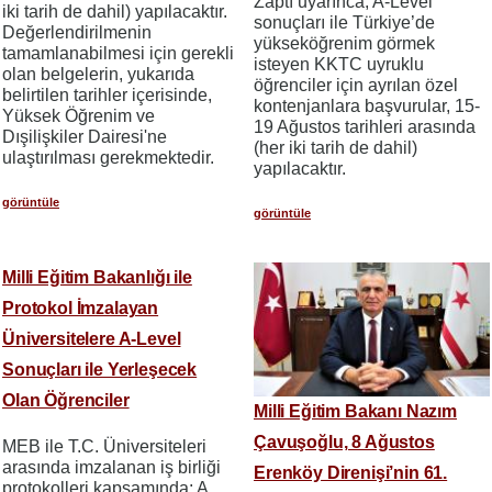
Zaptı uyarınca, A-Level
iki tarih de dahil) yapılacaktır.
sonuçları ile Türkiye’de
Değerlendirilmenin
yükseköğrenim görmek
tamamlanabilmesi için gerekli
isteyen KKTC uyruklu
olan belgelerin, yukarıda
öğrenciler için ayrılan özel
belirtilen tarihler içerisinde,
kontenjanlara başvurular, 15-
Yüksek Öğrenim ve
19 Ağustos tarihleri arasında
Dışilişkiler Dairesi'ne
(her iki tarih de dahil)
ulaştırılması gerekmektedir.
yapılacaktır.
görüntüle
görüntüle
Milli Eğitim Bakanlığı ile
Protokol İmzalayan
Üniversitelere A-Level
Sonuçları ile Yerleşecek
Olan Öğrenciler
Milli Eğitim Bakanı Nazım
Çavuşoğlu, 8 Ağustos
MEB ile T.C. Üniversiteleri
arasında imzalanan iş birliği
Erenköy Direnişi’nin 61.
protokolleri kapsamında; A