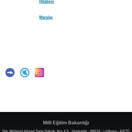
Hitabesi
Marşlar
Milli Eğitim Bakanlığı
Şht. Mehmet Hasan Tuna Sokak, No: 4,5 - Yenişehir - 99010 - Lefkoşa - KKTC