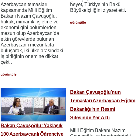
Azerbaycan temasları
heyet, Türkiye'nin Bakü
kapsamında Milli Eğitim
Büyükelçiliğini ziyaret etti.
Bakanı Nazım Çavuşoğlu,
hukuk, mimarlık, işletme ve
görüntüle
ekonomi gibi bölümlerden
mezun olup Azerbaycan’da
etkin görevlerde bulunan
Azerbaycanlı mezunlarla
buluşarak, iki ülke arasındaki
iş birliğinin önemine dikkat
çekti.
görüntüle
Bakan Çavuşoğlu’nun
Temasları Azerbaycan Eğitim
Bakanlığı’nın Resmi
Sitesinde Yer Aldı
Bakan Çavuşoğlu: Yaklaşık
Milli Eğitim Bakanı Nazım
100 Azerbaycanlı Öğrenciye