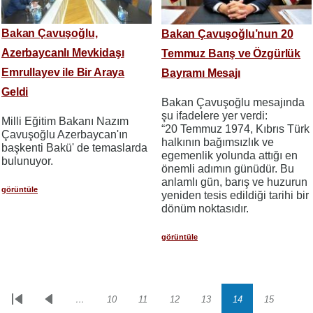
Bakan Çavuşoğlu,
Bakan Çavuşoğlu’nun 20
Azerbaycanlı Mevkidaşı
Temmuz Barış ve Özgürlük
Emrullayev ile Bir Araya
Bayramı Mesajı
Geldi
Bakan Çavuşoğlu mesajında
şu ifadelere yer verdi:
Milli Eğitim Bakanı Nazım
“20 Temmuz 1974, Kıbrıs Türk
Çavuşoğlu Azerbaycan'ın
halkının bağımsızlık ve
başkenti Bakü' de temaslarda
egemenlik yolunda attığı en
bulunuyor.
önemli adımın günüdür. Bu
anlamlı gün, barış ve huzurun
görüntüle
yeniden tesis edildiği tarihi bir
dönüm noktasıdır.
görüntüle
…
10
11
12
13
14
15
Sayfalama
İlk
Önceki
Sayfa
Sayfa
Sayfa
Sayfa
Sayfa
Sayfa