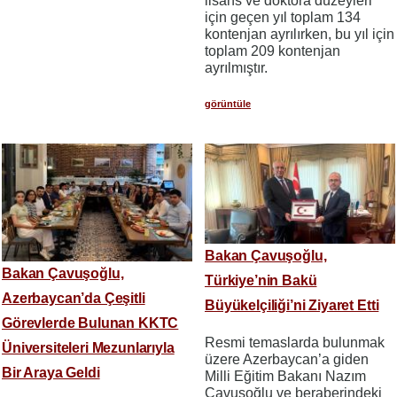
lisans ve doktora düzeyleri
için geçen yıl toplam 134
kontenjan ayrılırken, bu yıl için
toplam 209 kontenjan
ayrılmıştır.
görüntüle
Bakan Çavuşoğlu,
Bakan Çavuşoğlu,
Türkiye’nin Bakü
Azerbaycan’da Çeşitli
Büyükelçiliği’ni Ziyaret Etti
Görevlerde Bulunan KKTC
Resmi temaslarda bulunmak
Üniversiteleri Mezunlarıyla
üzere Azerbaycan’a giden
Bir Araya Geldi
Milli Eğitim Bakanı Nazım
Çavuşoğlu ve beraberindeki