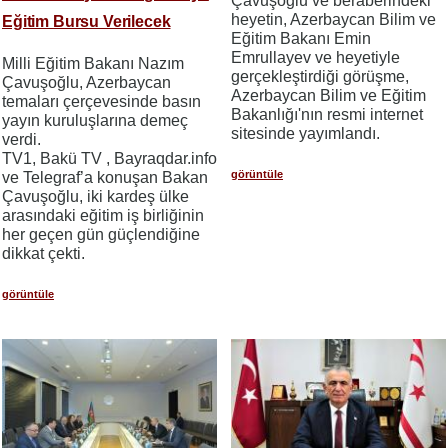
Çavuşoğlu ve beraberindeki
heyetin, Azerbaycan Bilim ve
Eğitim Bursu Verilecek
Eğitim Bakanı Emin
Emrullayev ve heyetiyle
Milli Eğitim Bakanı Nazım
gerçekleştirdiği görüşme,
Çavuşoğlu, Azerbaycan
Azerbaycan Bilim ve Eğitim
temaları çerçevesinde basın
Bakanlığı'nın resmi internet
yayın kuruluşlarına demeç
sitesinde yayımlandı.
verdi.
TV1, Bakü TV , Bayraqdar.info
görüntüle
ve Telegraf’a konuşan Bakan
Çavuşoğlu, iki kardeş ülke
arasındaki eğitim iş birliğinin
her geçen gün güçlendiğine
dikkat çekti.
görüntüle