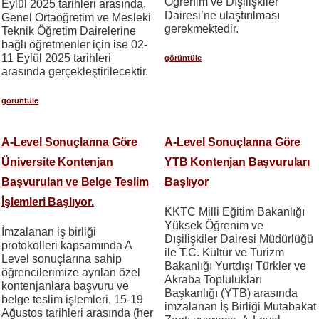
Öğrenim ve Dışilişkiler
Eylül 2025 tarihleri arasında,
Dairesi’ne ulaştırılması
Genel Ortaöğretim ve Mesleki
gerekmektedir.
Teknik Öğretim Dairelerine
bağlı öğretmenler için ise 02-
11 Eylül 2025 tarihleri
görüntüle
arasında gerçekleştirilecektir.
görüntüle
A-Level Sonuçlarına Göre
A-Level Sonuçlarına Göre
Üniversite Kontenjan
YTB Kontenjan Başvuruları
Başvuruları ve Belge Teslim
Başlıyor
İşlemleri Başlıyor.
KKTC Milli Eğitim Bakanlığı
Yüksek Öğrenim ve
İmzalanan iş birliği
Dışilişkiler Dairesi Müdürlüğü
protokolleri kapsamında A
ile T.C. Kültür ve Turizm
Level sonuçlarına sahip
Bakanlığı Yurtdışı Türkler ve
öğrencilerimize ayrılan özel
Akraba Toplulukları
kontenjanlara başvuru ve
Başkanlığı (YTB) arasında
belge teslim işlemleri, 15-19
imzalanan İş Birliği Mutabakat
Ağustos tarihleri arasında (her