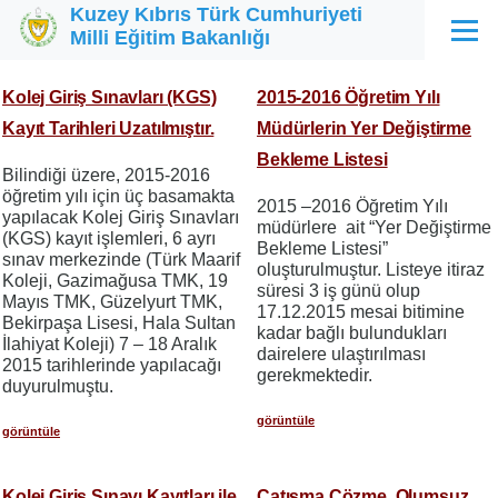
Kuzey Kıbrıs Türk Cumhuriyeti
Ana içeriğe atla
Milli Eğitim Bakanlığı
Menü
Kolej Giriş Sınavları (KGS)
2015-2016 Öğretim Yılı
Kayıt Tarihleri Uzatılmıştır.
Müdürlerin Yer Değiştirme
Bekleme Listesi
Bilindiği üzere, 2015-2016
öğretim yılı için üç basamakta
2015 –2016 Öğretim Yılı
yapılacak Kolej Giriş Sınavları
müdürlere ait “Yer Değiştirme
(KGS) kayıt işlemleri, 6 ayrı
Bekleme Listesi”
sınav merkezinde (Türk Maarif
oluşturulmuştur. Listeye itiraz
Koleji, Gazimağusa TMK, 19
süresi 3 iş günü olup
Mayıs TMK, Güzelyurt TMK,
17.12.2015 mesai bitimine
Bekirpaşa Lisesi, Hala Sultan
kadar bağlı bulundukları
İlahiyat Koleji) 7 – 18 Aralık
dairelere ulaştırılması
2015 tarihlerinde yapılacağı
gerekmektedir.
duyurulmuştu.
görüntüle
görüntüle
Kolej Giriş Sınavı Kayıtları ile
Çatışma Çözme, Olumsuz