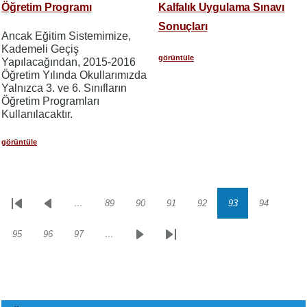
Öğretim Programı
Kalfalık Uygulama Sınavı
Sonuçları
Ancak Eğitim Sistemimize,
Kademeli Geçiş
görüntüle
Yapılacağından, 2015-2016
Öğretim Yılında Okullarımızda
Yalnızca 3. ve 6. Sınıfların
Öğretim Programları
Kullanılacaktır.
görüntüle
…
89
90
91
92
93
94
Sayfalama
İlk
Önceki
Sayfa
Sayfa
Sayfa
Sayfa
Sayfa
Sayfa
sayfa
sayfa
95
96
97
…
Sayfa
Sayfa
Sayfa
Sonraki
Son
sayfa
sayfa