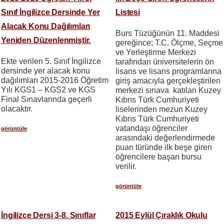
Sınıf İngilizce Dersinde Yer
Listesi
Alacak Konu Dağılımları
Burs Tüzüğünün 11. Maddesi
Yeniden Düzenlenmiştir.
gereğince; T.C. Ölçme, Seçme
ve Yerleştirme Merkezi
Ekte verilen 5. Sınıf İngilizce
tarafından üniversitelerin ön
dersinde yer alacak konu
lisans ve lisans programlarına
dağılımları 2015-2016 Öğretim
giriş amacıyla gerçekleştirilen
Yılı KGS1 – KGS2 ve KGS
merkezi sınava katılan Kuzey
Final Sınavlarında geçerli
Kıbrıs Türk Cumhuriyeti
olacaktır.
liselerinden mezun Kuzey
Kıbrıs Türk Cumhuriyeti
vatandaşı öğrenciler
görüntüle
arasındaki değerlendirmede
puan türünde ilk beşe giren
öğrencilere başarı bursu
verilir.
görüntüle
İngilizce Dersi 3-8. Sınıflar
2015 Eylül Çıraklık Okulu