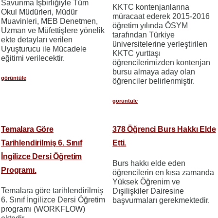
Savunma İşbirliğiyle Tüm
KKTC kontenjanlarına
Okul Müdürleri, Müdür
müracaat ederek 2015-2016
Muavinleri, MEB Denetmen,
öğretim yılında ÖSYM
Uzman ve Müfettişlere yönelik
tarafından Türkiye
ekte detayları verilen
üniversitelerine yerleştirilen
Uyuşturucu ile Mücadele
KKTC yurttaşı
eğitimi verilecektir.
öğrencilerimizden kontenjan
bursu almaya aday olan
görüntüle
öğrenciler belirlenmiştir.
görüntüle
Temalara Göre
378 Öğrenci Burs Hakkı Elde
Tarihlendirilmiş 6. Sınıf
Etti.
İngilizce Dersi Öğretim
Burs hakkı elde eden
Programı.
öğrencilerin en kısa zamanda
Yüksek Öğrenim ve
Temalara göre tarihlendirilmiş
Dışilişkiler Dairesine
6. Sınıf İngilizce Dersi Öğretim
başvurmaları gerekmektedir.
programı (WORKFLOW)