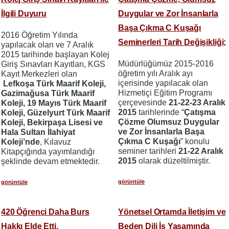
İlgili Duyuru
Duygular ve Zor İnsanlarla
Başa Çıkma C Kuşağı
2016 Öğretim Yılında
Seminerleri Tarih Değişikliği;
yapılacak olan ve 7 Aralık
2015 tarihinde başlayan Kolej
Müdürlüğümüz 2015-2016
Giriş Sınavları Kayıtları, KGS
öğretim yılı Aralık ayı
Kayıt Merkezleri olan
içerisinde yapılacak olan
Lefkoşa Türk Maarif Koleji,
Hizmetiçi Eğitim Programı
Gazimağusa Türk Maarif
çerçevesinde
21-22-23 Aralık
Koleji, 19 Mayıs Türk Maarif
2015
tarihlerinde “
Çatışma
Koleji, Güzelyurt Türk Maarif
Çözme Olumsuz Duygular
Koleji, Bekirpaşa Lisesi ve
ve Zor İnsanlarla Başa
Hala Sultan İlahiyat
Çıkma C Kuşağı
” konulu
Koleji’nde
, Kılavuz
seminer tarihleri
21-22 Aralık
Kitapçığında yayımlandığı
2015
olarak düzeltilmiştir.
şeklinde devam etmektedir.
görüntüle
görüntüle
420 Öğrenci Daha Burs
Yönetsel Ortamda İletişim ve
Hakkı Elde Etti.
Beden Dili İş Yaşamında