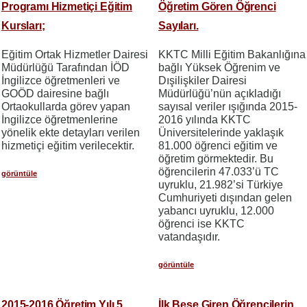
Programı Hizmetiçi Eğitim
Öğretim Gören Öğrenci
Kursları;
Sayıları.
Eğitim Ortak Hizmetler Dairesi
KKTC Milli Eğitim Bakanlığına
Müdürlüğü Tarafından İÖD
bağlı Yüksek Öğrenim ve
İngilizce öğretmenleri ve
Dışilişkiler Dairesi
GOÖD dairesine bağlı
Müdürlüğü’nün açıkladığı
Ortaokullarda görev yapan
sayısal veriler ışığında 2015-
İngilizce öğretmenlerine
2016 yılında KKTC
yönelik ekte detayları verilen
Üniversitelerinde yaklaşık
hizmetiçi eğitim verilecektir.
81.000 öğrenci eğitim ve
öğretim görmektedir. Bu
öğrencilerin 47.033’ü TC
görüntüle
uyruklu, 21.982’si Türkiye
Cumhuriyeti dışından gelen
yabancı uyruklu, 12.000
öğrenci ise KKTC
vatandaşıdır.
görüntüle
2015-2016 Öğretim Yılı 5.
İlk Beşe Giren Öğrencilerin