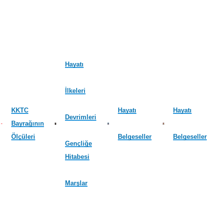
Hayatı
İlkeleri
KKTC
Hayatı
Hayatı
Devrimleri
Bayrağının
Ölçüleri
Belgeseller
Belgeseller
Gençliğe
Hitabesi
Marşlar