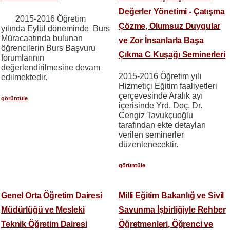
Değerler Yönetimi - Çatışma
2015-2016 Öğretim
Çözme, Olumsuz Duygular
yılında Eylül döneminde Burs
Müracaatında bulunan
ve Zor İnsanlarla Başa
öğrencilerin Burs Başvuru
Çıkma C Kuşağı Seminerleri
forumlarının
değerlendirilmesine devam
2015-2016 Öğretim yılı
edilmektedir.
Hizmetiçi Eğitim faaliyetleri
çerçevesinde Aralık ayı
görüntüle
içerisinde Yrd. Doç. Dr.
Cengiz Tavukçuoğlu
tarafından ekte detayları
verilen seminerler
düzenlenecektir.
görüntüle
Genel Orta Öğretim Dairesi
Milli Eğitim Bakanlığ ve Sivil
Müdürlüğü ve Mesleki
Savunma İşbirliğiyle Rehber
Teknik Öğretim Dairesi
Öğretmenleri, Öğrenci ve